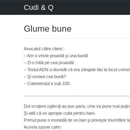
Cudi & Q
Glume bune
Avocatul către client :
– Am o veste proastă şi una bună!
– Zi-o întâi pe cea proastă!
– Testul ADN a dovedit că era sângele tău la locul crimei
– Şi vestea cea bună?
– Colesterolul e sub 100.
………………………………………………………………
Doi scoţieni zgârciţi au pus pariu, cine va pune mai puţin î
Şi iată că se apropie cutia pentru bani.
Primul pune o monedă de un ban şi priveşte triumfător la 
Acesta spune calm: