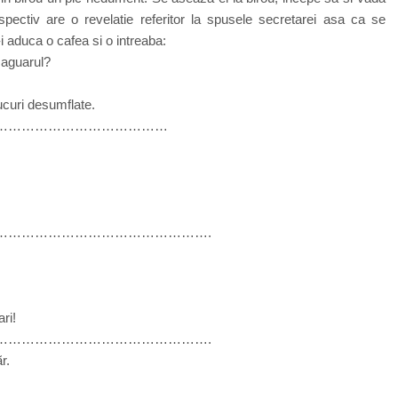
ectiv are o revelatie referitor la spusele secretarei asa ca se
 aduca o cafea si o intreaba:
Jaguarul?
ucuri desumflate.
…………………………………
………………………………………….
ri!
………………………………………….
r.