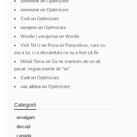
someone
on
Optimizare
someone
on
Optimizare
Cudi
on
Optimizare
noname
on
Optimizare
Wordle | verojurnal
on
Wordle
Visit Tel U
on
Roza lui Paracelsus, care nu
era a lui, ci a discipolului ce nu a fost să fie
Mihail Toma
on
Sa ne mantuim de-un alt
pacat: virgula inainte de “iar”
Cudi
on
Optimizare
vax albina
on
Optimizare
Categorii
amalgam
discuții
canada