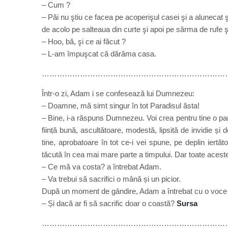
– Cum ?
– Păi nu ştiu ce facea pe acoperişul casei şi a alunecat ş
de acolo pe salteaua din curte şi apoi pe sârma de rufe şi
– Hoo, bă, şi ce ai făcut ?
– L-am împuşcat că dărâma casa.
…………………………………………………………………
Într-o zi, Adam i se confesează lui Dumnezeu:
– Doamne, mă simt singur în tot Paradisul ăsta!
– Bine, i-a răspuns Dumnezeu. Voi crea pentru tine o parte
ființă bună, ascultătoare, modestă, lipsită de invidie 
tine, aprobatoare în tot ce-i vei spune, pe deplin iertăto
tăcută în cea mai mare parte a timpului. Dar toate acest
– Ce mă va costa? a întrebat Adam.
– Va trebui să sacrifici o mână și un picior.
După un moment de gândire, Adam a întrebat cu o voce 
– Și dacă ar fi să sacrific doar o coastă?
Sursa
………………………………………………………………