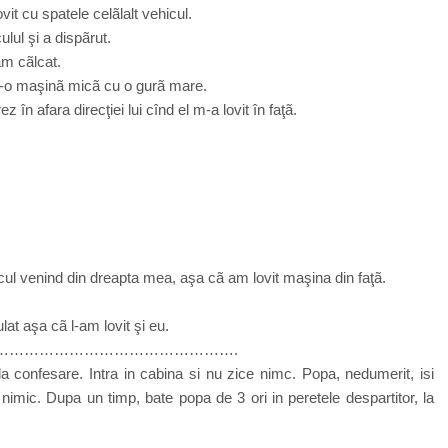
t cu spatele celãlalt vehicul.
ulul şi a dispãrut.
am cãlcat.
tr-o maşinã micã cu o gurã mare.
 în afara direcţiei lui cînd el m-a lovit în faţã.
cul venind din dreapta mea, aşa cã am lovit maşina din faţã.
lat aşa cã l-am lovit şi eu.
………………………………………….
 la confesare. Intra in cabina si nu zice nimc. Popa, nedumerit, isi
nimic. Dupa un timp, bate popa de 3 ori in peretele despartitor, la