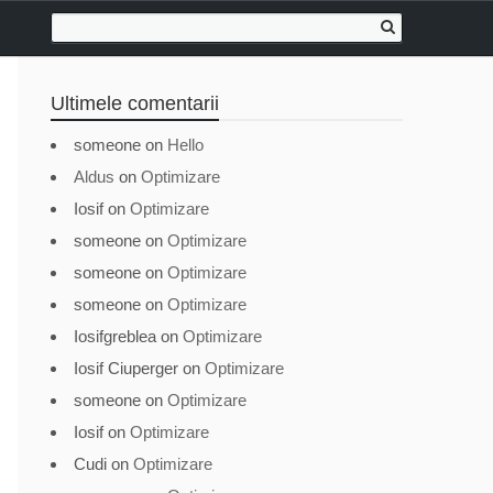
Ultimele comentarii
someone
on
Hello
Aldus
on
Optimizare
Iosif
on
Optimizare
someone
on
Optimizare
someone
on
Optimizare
someone
on
Optimizare
Iosifgreblea
on
Optimizare
Iosif Ciuperger
on
Optimizare
someone
on
Optimizare
Iosif
on
Optimizare
Cudi
on
Optimizare