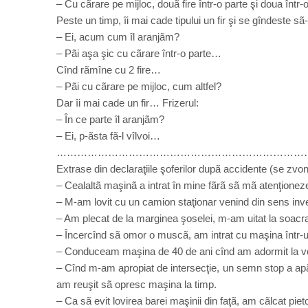
– Cu cãrare pe mijloc, douã fire într-o parte şi doua într-o
Peste un timp, îi mai cade tipului un fir şi se gîndeste sã-
– Ei, acum cum îl aranjãm?
– Pãi aşa şic cu cãrare într-o parte…
Cînd rãmîne cu 2 fire…
– Pãi cu cãrare pe mijloc, cum altfel?
Dar îi mai cade un fir… Frizerul:
– În ce parte îl aranjãm?
– Ei, p-ãsta fã-l vîlvoi…
………………………………………………………………
Extrase din declaraţiile şoferilor dupã accidente (se zvone
– Cealaltã maşinã a intrat în mine fãrã sã mã atenţioneze 
– M-am lovit cu un camion staţionar venind din sens inv
– Am plecat de la marginea şoselei, m-am uitat la soacr
– Încercînd sã omor o muscã, am intrat cu maşina într-un
– Conduceam maşina de 40 de ani cînd am adormit la vo
– Cînd m-am apropiat de intersecţie, un semn stop a apã
am reuşit sã opresc maşina la timp.
– Ca sã evit lovirea barei maşinii din faţã, am cãlcat piet