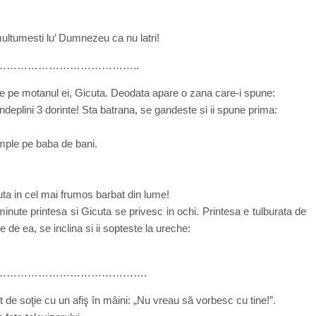
multumesti lu’ Dumnezeu ca nu latri!
………………………………..
te pe motanul ei, Gicuta. Deodata apare o zana care-i spune:
i indeplini 3 dorinte! Sta batrana, se gandeste si ii spune prima:
mple pe baba de bani.
uta in cel mai frumos barbat din lume!
minute printesa si Gicuta se privesc in ochi. Printesa e tulburata de
 de ea, se inclina si ii sopteste la ureche:
…………………………………….
 de soţie cu un afiş în mâini: „Nu vreau să vorbesc cu tine!”.