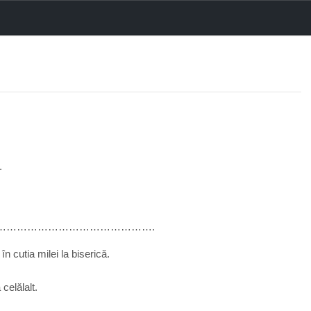
.
……………………………………….
n cutia milei la biserică.
celălalt.