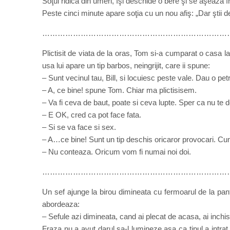
Soţul ridică din umeri, îşi deschide o bere şi se aşează în
Peste cinci minute apare soţia cu un nou afiş: „Dar ştii d
………………………………………………………………
Plictisit de viata de la oras, Tom si-a cumparat o casa la
usa lui apare un tip barbos, neingrijit, care ii spune:
– Sunt vecinul tau, Bill, si locuiesc peste vale. Dau o pet
– A, ce bine! spune Tom. Chiar ma plictisisem.
– Va fi ceva de baut, poate si ceva lupte. Sper ca nu te 
– E OK, cred ca pot face fata.
– Si se va face si sex.
– A…ce bine! Sunt un tip deschis oricaror provocari. Cu
– Nu conteaza. Oricum vom fi numai noi doi.
…………………………………………………………………
Un sef ajunge la birou dimineata cu fermoarul de la pant
abordeaza:
– Sefule azi dimineata, cand ai plecat de acasa, ai inchis
Fraza nu a avut darul sa-l lumineze asa ca tipul a intrat