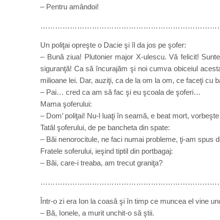
– Pentru amândoi!
………………………………………………………………
Un poliţai opreşte o Dacie şi îl da jos pe şofer:
– Bună ziua! Plutonier major X-ulescu. Vă felicit! Sunt
siguranţă! Ca să încurajăm şi noi cumva obiceiul acesta
milioane lei. Dar, auziţi, ca de la om la om, ce faceţi cu b
– Pai… cred ca am să fac şi eu şcoala de şoferi…
Mama şoferului:
– Dom’ poliţai! Nu-l luaţi în seamă, e beat mort, vorbeşte 
Tatăl şoferului, de pe bancheta din spate:
– Băi nenorocitule, ne faci numai probleme, ţi-am spus de
Fratele soferului, ieşind tiptil din portbagaj:
– Băi, care-i treaba, am trecut graniţa?
………………………………………………………………
Într-o zi era Ion la coasă şi în timp ce muncea el vine un
– Bă, Ionele, a murit unchit-o să ştii.