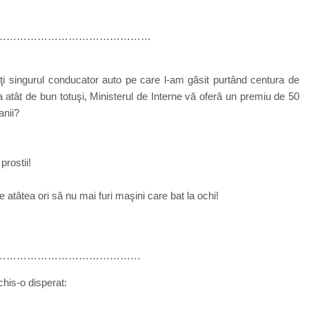
………………………………………
eţi singurul conducator auto pe care l-am găsit purtând centura de
 atât de bun totuşi, Ministerul de Interne vă oferă un premiu de 50
anii?
prostii!
 atâtea ori să nu mai furi maşini care bat la ochi!
……………………………………
chis-o disperat: