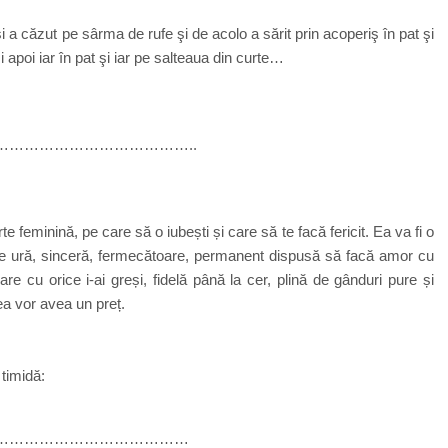
i a căzut pe sârma de rufe şi de acolo a sărit prin acoperiş în pat şi
 apoi iar în pat şi iar pe salteaua din curte…
………………………………..
 feminină, pe care să o iubești și care să te facă fericit. Ea va fi o
și de ură, sinceră, fermecătoare, permanent dispusă să facă amor cu
are cu orice i-ai greși, fidelă până la cer, plină de gânduri pure și
ea vor avea un preț.
timidă:
…………………………………