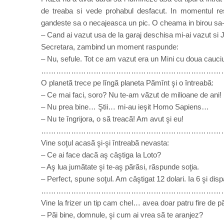
de treaba si vede prohabul desfacut. In momentul resp
gandeste sa o necajeasca un pic. O cheama in birou sa-i
– Cand ai vazut usa de la garaj deschisa mi-ai vazut si 
Secretara, zambind un moment raspunde:
– Nu, sefule. Tot ce am vazut era un Mini cu doua cauci
………………………………………………………………
O planetã trece pe lîngã planeta Pãmînt şi o întreabã:
– Ce mai faci, soro? Nu te-am vãzut de milioane de ani!
– Nu prea bine… Ştii… mi-au ieşit Homo Sapiens…
– Nu te îngrijora, o sã treacã! Am avut şi eu!
………………………………………………………………
Vine soţul acasã şi-şi întreabã nevasta:
– Ce ai face dacã aş câştiga la Loto?
– Aş lua jumãtate şi te-aş pãrãsi, rãspunde soţia.
– Perfect, spune soţul. Am câştigat 12 dolari. Ia 6 şi dispa
………………………………………………………………
Vine la frizer un tip cam chel… avea doar patru fire de pã
– Pãi bine, domnule, şi cum ai vrea sã te aranjez?