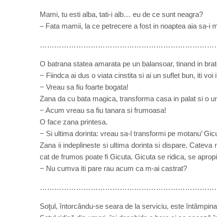
Mami, tu esti alba, tati-i alb… eu de ce sunt neagra?
– Fata mamii, la ce petrecere a fost in noaptea aia sa-i 
…………………………………………………………………
O batrana statea amarata pe un balansoar, tinand in bra
− Fiindca ai dus o viata cinstita si ai un suflet bun, iti vo
− Vreau sa fiu foarte bogata!
Zana da cu bata magica, transforma casa in palat si o u
− Acum vreau sa fiu tanara si frumoasa!
O face zana printesa.
− Si ultima dorinta: vreau sa-l transformi pe motanu’ Gic
Zana ii indeplineste si ultima dorinta si dispare. Cateva 
cat de frumos poate fi Gicuta. Gicuta se ridica, se apropie
− Nu cumva iti pare rau acum ca m-ai castrat?
………………………………………………………………
Soţul, întorcându-se seara de la serviciu, este întâmpinat