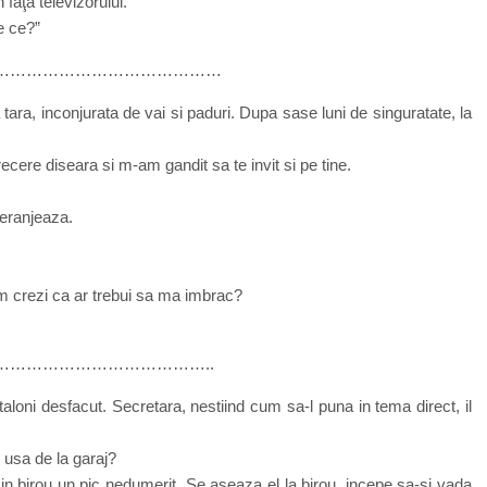
 faţa televizorului.
e ce?”
……………………………………
 tara, inconjurata de vai si paduri. Dupa sase luni de singuratate, la
recere diseara si m-am gandit sa te invit si pe tine.
deranjeaza.
m crezi ca ar trebui sa ma imbrac?
………………………………..
aloni desfacut. Secretara, nestiind cum sa-l puna in tema direct, il
 usa de la garaj?
 in birou un pic nedumerit. Se aseaza el la birou, incepe sa-si vada