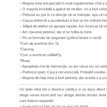
– Maşina mea era parcatã în mod regulamentar cînd a lovi
– O maşinã invizibilã a apãrut de nicãieri, mi-a lovit vehic
– Pietonul nu ştia în ce direcţie sã se îndrepte, aşa cã l-
– Cauza indirectã a accidentului a fost un ins mãrunt în
– Stîlpul de telefon se apropia repede. Am încercat sã virez
– Am claxonat pietonul, dar el se holba la mine.
– Pe un formular de asigurare (şoferul lovise o vacã):
“Cum aţi avertizat dvs.?µ
“Claxonµ
“Cum a avertizat celãlalt?µ
“Muuµ
– Apropiindu-mã de intersecţie, nu am vãzut nici un vehi
– Parbrizul spart. Cauza necunoscutã. Probabil voodoo.
– Maşina din fata mea a lovit pietonul, dar acesta s-a scu
………………………………………………………………
Un betiv intra intr-o biserica catolica si se duce direct
drege vocea incercand sa-i atraga atentia omului. Asta 
care betivul raspunde:
– N-are rost sa bati, nici eu nu mai am hartie.