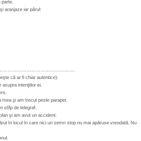
 parte.
şi aranjaze iar pãrul:
………………………………………….
şte cã ar fi chiar autentice):
asupra intenţiilor ei.
ers.
a mea şi am trecut peste parapet.
 stîlp de telegraf.
lan şi am avut un accident.
rut în locul în care nici un semn stop nu mai apãruse vreodatã. Nu
onul.