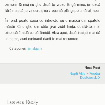
oameni. Şi nici nu ştiu dacă te vreau lângă mine, iar dacă
fără mască te va durea, nu vreau să plângi pe umărul meu.
În fond, poate ceea ce întrevăd eu e masca din spatele
măştii. Cine ştie din câte ţi-ai zidit fiinţa, desfă-te, mai
bine, cărămidă cu cărămidă. Abia apoi, dacă insişti, mai dă
un semn, sunt curioasă dacă te mai recunosc.
Categories:
amalgam
Next Post
Nopti Albe – Feodor
Dostoievski
Leave a Reply