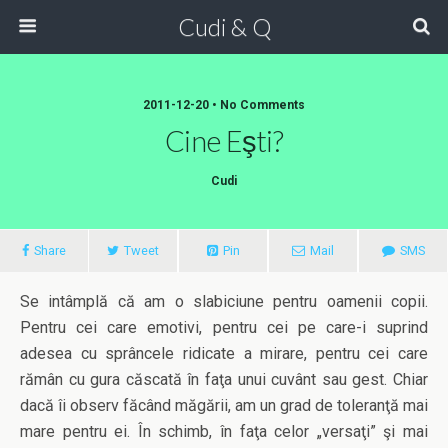
Cudi & Q
2011-12-20 • No Comments
Cine Eşti?
Cudi
Share
Tweet
Pin
Mail
SMS
Se intâmplă că am o slabiciune pentru oamenii copii.
Pentru cei care emotivi, pentru cei pe care-i suprind
adesea cu sprâncele ridicate a mirare, pentru cei care
rămân cu gura căscată în faţa unui cuvânt sau gest. Chiar
dacă îi observ făcând măgării, am un grad de toleranţă mai
mare pentru ei. În schimb, în faţa celor „versaţi” şi mai