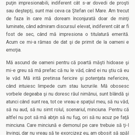
puţin impresionabili, indiferent cât s-ar dovedi de proşti
sau deştepţi, sunt mai ceva ca Ştefan cel Mare. Am trecut
de faza în care mă doream înconjurată doar de minţi
luminate, când admiram discursul elevat, indiferent cât ar fi
fost de sec, când mă impresiona o titulatură emerită.
Acum ce mi-a rămas de dat şi de primit de la oameni e
emoţia.
Mă ascund de oameni pentru că poartă măşti hidoase şi
mi-e greu să mă prefac că nu le văd, când ei nu ştiu că eu
le văd. Mă irită pretinsa fericire şi potenţata nefericire,
când intuiesc limpede cum stau lucrurile. Mă obosesc
vorbele degeaba şi nu doresc răul nimănui, sunt blândă şi
atunci când sunt rea, tot ce vreau e spaţiul meu, să nu văd,
să nu aud, să nu simt rolul, scenariul, minciuna. Pentru că
altfel nu pot să mă abţin să nu fug, ori să nu acuz pe faţă
minciuna. Care minciună e demonul pe care trebuie să ţi-l
învingi, dar nu vreau să te exorcizez eu, am obosit să spăl