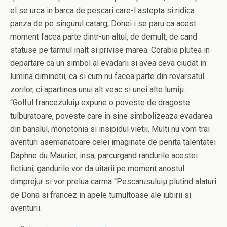
el se urca in barca de pescari care-l astepta si ridica
panza de pe singurul catarg, Donei i se paru ca acest
moment facea parte dintr-un altul, de demult, de cand
statuse pe tarmul inalt si privise marea. Corabia plutea in
departare ca un simbol al evadarii si avea ceva ciudat in
lumina diminetii, ca si cum nu facea parte din revarsatul
zorilor, ci apartinea unui alt veac si unei alte lumiµ.
“Golful francezuluiµ expune o poveste de dragoste
tulburatoare, poveste care in sine simbolizeaza evadarea
din banalul, monotonia si insipidul vietii. Multi nu vom trai
aventuri asemanatoare celei imaginate de penita talentatei
Daphne du Maurier, insa, parcurgand randurile acestei
fictiuni, gandurile vor da uitarii pe moment anostul
dimprejur si vor prelua carma “Pescarusuluiµ plutind alaturi
de Dona si francez in apele tumultoase ale iubirii si
aventurii.