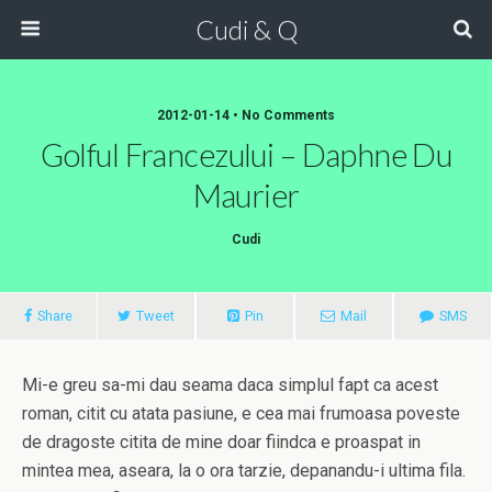
Cudi & Q
2012-01-14 • No Comments
Golful Francezului – Daphne Du
Maurier
Cudi
Share
Tweet
Pin
Mail
SMS
Mi-e greu sa-mi dau seama daca simplul fapt ca acest
roman, citit cu atata pasiune, e cea mai frumoasa poveste
de dragoste citita de mine doar fiindca e proaspat in
mintea mea, aseara, la o ora tarzie, depanandu-i ultima fila.