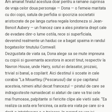
Am amanat finalul acestuia doar pentru a ramane cuprinsa
de vraja celor doua personaje — Dona — o femeie maritata
cu doi copii, satula de perfidia si ipocrizia societatii
aristocrate de pe langa curtea regala londoneza si Jean-
Benoit Aubery — un francez care a ales pirateria drept cale
de evadare dinr-o lume ostila, rece si superficiala,
devenind realmente un haiduc ce a bagat spaima in randul
bogatasilor tinutului Cornwall.
Dezgustata de viata sa, Dona alege sa se mute impreuna
cu copiii si guvernanta acestora in acest tinut, respectiv la
Navron House, unde Harry, sotul ei delasator, prozaic,
trivial si banal, a copilarit. Aici destinul ii scoate in cale
corabia “La Mouetteµ (Pescarusul) dar si pe capitanul
acesteia, nimeni altul decat francezul — piratul de care se
indragosteste numaidecat si alaturi de care va trai cele
mai frumoase, palpitante si fericite clipe ale vietii sale. “Ea
realiza ca asta era fericirea, ca asta era viata pe care si-a