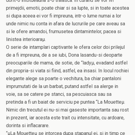
dorit-o intotdeauna s-o traiasca. In curand se vor ivi
primejdii, emotii, poate chiar si sa lupte, si in toate acestea
si dupa aceea ei vor fi impreuna, intr-o lume numai a lor
unde nimic nu conta in afara de lucrurile pe care aveau sa
si le ofere amandoi, frumusetea dintamintelor, pacea si
linistea interioaraµ.
O serie de intamplari captivante le ofera celor doi prilejul
de a fi impreuna, de a se iubi, Dona lasandu-si deoparte
preocuparile de mama, de sotie, de “ladyµ, evadand astfel
din propria-si viata si fiind, astfel, ea insasi. In locul rochiei
elegante alege sa poarte o vechitura, ba chiar pantaloni
imprumutati de la un barbat, putand astfel sa alerge in
voie, sa se catere pe stanci, sa pescuiasca sau sa
pretinda a fi un baiat de serviciu pe puntea “La Mouetteµ.
Nimic din trecutul ei nu-si mai gaseste importanta sau rost
in prezent, iar acesta este trait cu intensitate, cu ardoare,
dorinta si inflacarare.
“µLa Mouetteµ se intorcea dupa stapanul ei, si in timp ce