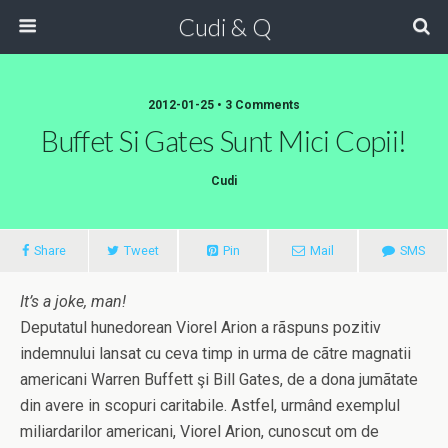
Cudi & Q
2012-01-25 • 3 Comments
Buffet Si Gates Sunt Mici Copii!
Cudi
Share
Tweet
Pin
Mail
SMS
It’s a joke, man!
Deputatul hunedorean Viorel Arion a rãspuns pozitiv
indemnului lansat cu ceva timp in urma de cãtre magnatii
americani Warren Buffett şi Bill Gates, de a dona jumãtate
din avere in scopuri caritabile. Astfel, urmând exemplul
miliardarilor americani, Viorel Arion, cunoscut om de