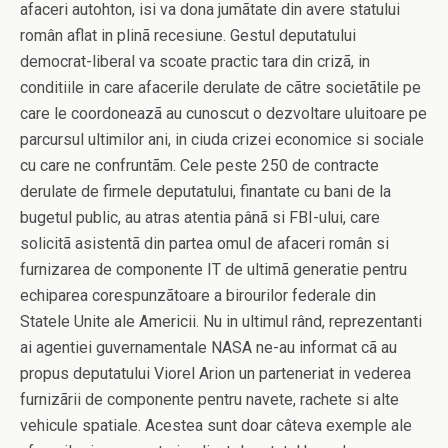
afaceri autohton, isi va dona jumãtate din avere statului
român aflat in plinã recesiune. Gestul deputatului
democrat-liberal va scoate practic tara din crizã, in
conditiile in care afacerile derulate de cãtre societãtile pe
care le coordoneazã au cunoscut o dezvoltare uluitoare pe
parcursul ultimilor ani, in ciuda crizei economice si sociale
cu care ne confruntãm. Cele peste 250 de contracte
derulate de firmele deputatului, finantate cu bani de la
bugetul public, au atras atentia pânã si FBI-ului, care
solicitã asistentã din partea omul de afaceri român si
furnizarea de componente IT de ultimã generatie pentru
echiparea corespunzãtoare a birourilor federale din
Statele Unite ale Americii. Nu in ultimul rând, reprezentanti
ai agentiei guvernamentale NASA ne-au informat cã au
propus deputatului Viorel Arion un parteneriat in vederea
furnizãrii de componente pentru navete, rachete si alte
vehicule spatiale. Acestea sunt doar câteva exemple ale