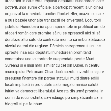
afacerilor in care este implicat deputatul hunedorean care,
potrivit, unor surse oficiale, a participat recent la un dineu
organizat la resedinta familiei Rockefeller, ocazie cu care
a pus bazele unor alte tranzactii de anvergurã. Locuitorii
judetului Hunedoara isi spun sperantele in prolificul om de
afaceri român care promite sã nu se opreascã aici si sã
deruleze alte sute de contracte menite sã imbunãtãteascã
nivelul de trai din regiune. Dãrnicia antreprenorului nu se
opreste insã aici, deputatul hunedorean promitând
construirea unei autostrade suspendate peste Muntii
Sureanu si a unui mall similar cu cel din Dubai, in centrul
municipiului Petrosani. Chiar dacã aceste investitii majore
presupun finantare din partea statului, multi dintre edilii
locali implicati in proiectele sale megalomanice salutã
initiativa democrat-liberalului. Acesta din urmã promite, in
semn de recunostintã, sã-i adauge pe simpatizantii sãi in
blogroll si pe feisbuc.