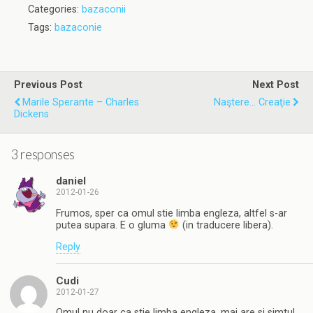
Categories:
bazaconii
Tags:
bazaconie
Previous Post
Next Post
Marile Sperante – Charles
Naştere... Creaţie
Dickens
3 responses
daniel
2012-01-26
Frumos, sper ca omul stie limba engleza, altfel s-ar
putea supara. E o gluma
(in traducere libera).
Reply
Cudi
2012-01-27
Omul nu doar ca stie limba engleza, mai are si simtul