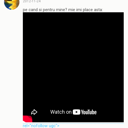
2012-11-24
pe cand si pentru mine? mie imi place asta:
rel="nofollow ugc">