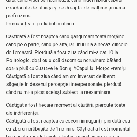
coordonate de stânga şi de dreapta, de înãlţime şi nema
profunzime.
Frumuseţea e preludiul continuu.
Câştigatã a fost noaptea când gânguream toatã moţãind
când pe o parte, când pe alta, iar unul urla a necaz dincolo
de fereastrã. Pierdutã a fost ziua când mi-a dat 10 la
Politologie, deşi eu o scãldasem cu neruşinare bãtând
apa-n piuã cu Gustave le Bon şi ¥Capul lui Moţoc vrem!µ.
Câştigatã a fost ziua când am am inversat deliberat
sãgeţile în desenul percepţiei interpersonale, pierdutã
când nu mi-a picat acelaşi subiect la reexaminare.
Câştigat a fost fiecare moment al cãutãrii, pierdute toate
ale indiferenţei.
Câştigatã a fost noaptea cu coconi înmuguriţi, pierdutã cea
cu zboruri prãbuşite de împlinire. Câştigat a fost momentul
buimãcelii, pierdut acela plastic, însuşit cu precizie şi