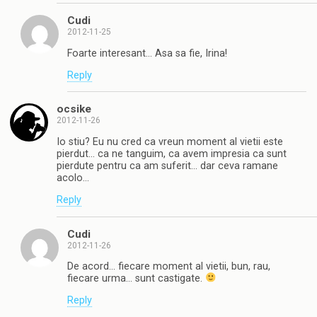
Cudi
2012-11-25
Foarte interesant… Asa sa fie, Irina!
Reply
ocsike
2012-11-26
Io stiu? Eu nu cred ca vreun moment al vietii este
pierdut… ca ne tanguim, ca avem impresia ca sunt
pierdute pentru ca am suferit… dar ceva ramane
acolo…
Reply
Cudi
2012-11-26
De acord… fiecare moment al vietii, bun, rau,
fiecare urma… sunt castigate.
Reply