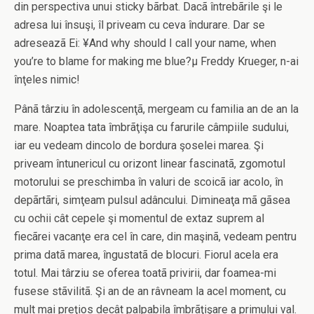
din perspectiva unui sticky bãrbat. Dacã întrebãrile şi le
adresa lui însuşi, îl priveam cu ceva îndurare. Dar se
adreseazã Ei: ¥And why should I call your name, when
you’re to blame for making me blue?µ Freddy Krueger, n-ai
înţeles nimic!
Pânã târziu în adolescenţã, mergeam cu familia an de an la
mare. Noaptea tata îmbrãţişa cu farurile câmpiile sudului,
iar eu vedeam dincolo de bordura şoselei marea. Şi
priveam întunericul cu orizont linear fascinatã, zgomotul
motorului se preschimba în valuri de scoicã iar acolo, în
depãrtãri, simţeam pulsul adâncului. Dimineaţa mã gãsea
cu ochii cât cepele şi momentul de extaz suprem al
fiecãrei vacanţe era cel în care, din maşinã, vedeam pentru
prima datã marea, îngustatã de blocuri. Fiorul acela era
totul. Mai târziu se oferea toatã privirii, dar foamea-mi
fusese stãvilitã. Şi an de an râvneam la acel moment, cu
mult mai preţios decât palpabila îmbrãţişare a primului val.