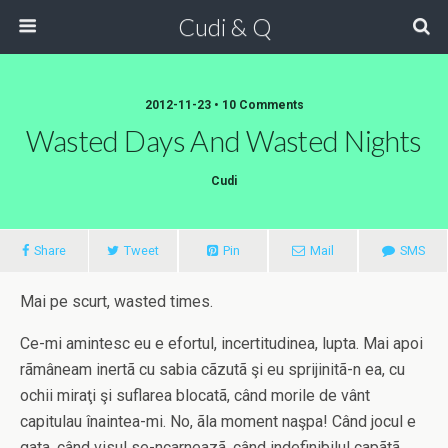
Cudi & Q
2012-11-23 • 10 Comments
Wasted Days And Wasted Nights
Cudi
Share
Tweet
Pin
Mail
SMS
Mai pe scurt, wasted times.
Ce-mi amintesc eu e efortul, incertitudinea, lupta. Mai apoi
rãmâneam inertã cu sabia cãzutã şi eu sprijinitã-n ea, cu
ochii miraţi şi suflarea blocatã, când morile de vânt
capitulau înaintea-mi. No, ãla moment naşpa! Când jocul e
gata, când visul se-ncarneazã, când indefinibilul capãtã