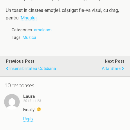
Un toast în cinstea emoţiei, câştigat fie-va visul, cu drag,
pentru
‘Mnealui
.
Categories:
amalgam
Tags:
Muzica
Previous Post
Next Post
Insensibilitatea Cotidiana
Alta Stare
10 responses
Laura
2012-11-23
Finally!
Reply