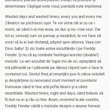
determinare. Câştigat este visul, pierdutã este împlinirea.
Wasted days and wasted times, every you and every me.
Zãnaticii se plictisesc uşor. Te vor urma cât ai cu ce-i
momi, iar când n-ai mai avea, se duc şi nu-i mai vezi. Dar
tot ei, vinovaţi cum se percep şi neiubibili, te vor face sã
crezi cã tu ai luat distanţã, pãşind spre altceva. Vaya con
Dios, baby! Şi zic toate astea ascultându-l pe Freddy
Fender. Şi nu cã aş combate feelingul acestei (double!)
melodii. Le-am ascultat de ‘nşpe mii de ori, aşteptând sã
mã pãtrundã ce-l pãtrunde pe dânsul clipind cum o face în
costumul roz. Gestul finuţ al renunţãrii pus în cârca celuilalt
şi despãrţirea cu necesarul crunt moment al cuvintelor
frumoase când în tine urlã pofta tãcerii şi a cãilor
neumblate. Wasted times, night and days, când trebuie sã
fii bun cu ei şi rãu cu tine. Acum, revenind la ale voastre,
Freddy Fender cântã o melodie despre o anume femeie