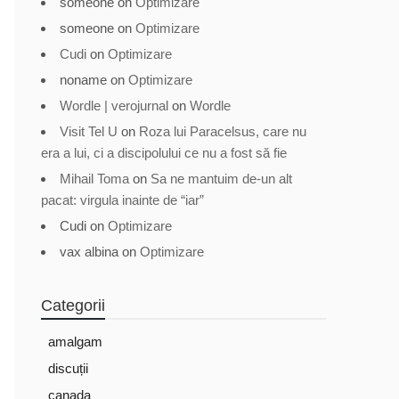
someone
on
Optimizare
someone
on
Optimizare
Cudi
on
Optimizare
noname
on
Optimizare
Wordle | verojurnal
on
Wordle
Visit Tel U
on
Roza lui Paracelsus, care nu
era a lui, ci a discipolului ce nu a fost să fie
Mihail Toma
on
Sa ne mantuim de-un alt
pacat: virgula inainte de “iar”
Cudi
on
Optimizare
vax albina
on
Optimizare
Categorii
amalgam
discuții
canada