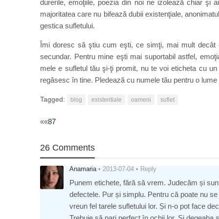
durerile, emoţiile, poezia din noi ne izolează chiar şi
majoritatea care nu bifează dubii existenţiale, anonimatul
gestica sufletului.
Îmi doresc să ştiu cum eşti, ce simţi, mai mult decât 
secundar. Pentru mine eşti mai suportabil astfel, emoţia
mele e sufletul tău şi-ţi promit, nu te voi eticheta cu un
regăsesc în tine. Pledează cu numele tău pentru o lume a 
Tagged:
blog
existentiale
oameni
suflet
Post
««
87
navigation
26 Comments
Anamaria
•
2013-07-04
•
Reply
Punem etichete, fără să vrem. Judecăm și suntem
defectele. Pur și simplu. Pentru că poate nu se
vreun fel tarele sufletului lor. Și n-o pot face d
Trebuie să pari perfect în ochii lor. Și degeaba