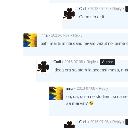
Cudi
•
2013-07-04
•
Reply
•
Ce misto ar fi…
irina
•
2013-07-07
•
Reply
bah, mai tii minte cand ne-am vazut noi prima o
Cudi
•
2013-07-08
•
Reply
•
Author
Ideea era sa stam la aceeasi masa, n-am
irina
•
2013-07-08
•
Reply
oh, da, si sa ne studiem. si sa n
sa mai vin?
Cudi
•
2013-07-08
•
Reply
•