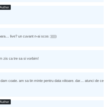
Author
ara… live? un cuvant n-ai scos :)))))
 zis ca tre sa si vorbim!
e dam coate. am sa tin minte pentru data viitoare. dar… atunci de ce
Author