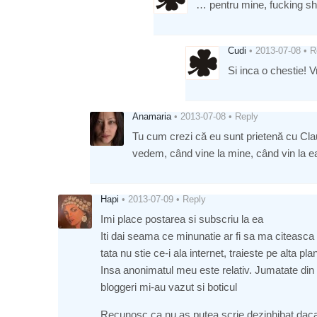
… pentru mine, fucking sh
Cudi
•
2013-07-08
•
R
Si inca o chestie! V
Anamaria
•
2013-07-08
•
Reply
Tu cum crezi că eu sunt prietenă cu Cla
vedem, când vine la mine, când vin la ea
Hapi
•
2013-07-09
•
Reply
Imi place postarea si subscriu la ea
Iti dai seama ce minunatie ar fi sa ma citeasca 
tata nu stie ce-i ala internet, traieste pe alta 
Insa anonimatul meu este relativ. Jumatate din 
bloggeri mi-au vazut si boticul
Recunosc ca nu as putea scrie dezinhibat daca m