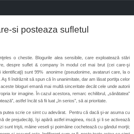
e-si posteaza sufletul
eles o chestie. Blogurile alea sensibile, care exploatează stări
are, despre suflet & company în modul cel mai brut (cei care-şi
 fi identificaţi) sunt 99% anonime (pseudonime, avataruri care, la o
. Aş fi îndrăznit să spun că în unanimitate, dar am lăsat portiţa celor
r, aceste bloguri emană mai multă sinceritate decât cele unde autorii
pria lor imagine. În cazul acestora, remarc echilibrul, „sănătatea”
ază”, astfel încât să fii luat „în serios”, să ai prioritate.
 a putea scrie ce simt cu adevărat. Pentru că dacă şi-ar asuma cu
ă de prejudecăţi, îşi apără astfel imaginea, riscă şi li se activează
ăzi sunt trişti, mâine veseli şi poimâine cochetează cu gândul morţii;
enorm şi ascund asta. Indiferent cum ar fi, peste toate astea se simt