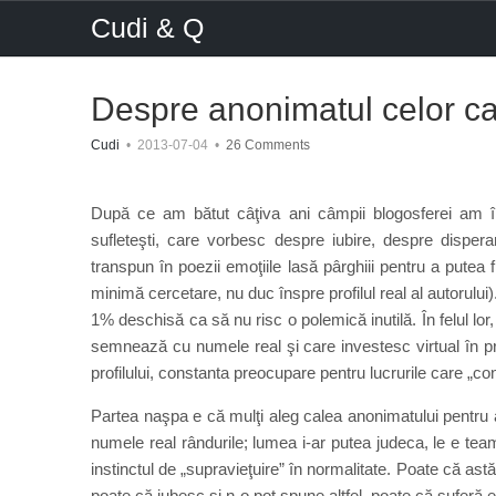
Cudi & Q
Despre anonimatul celor car
Cudi
•
2013-07-04
•
26 Comments
După ce am bătut câţiva ani câmpii blogosferei am înţ
sufleteşti, care vorbesc despre iubire, despre disper
transpun în poezii emoţiile lasă pârghiii pentru a putea
minimă cercetare, nu duc înspre profilul real al autorului)
1% deschisă ca să nu risc o polemică inutilă. În felul lo
semnează cu numele real şi care investesc virtual în pro
profilului, constanta preocupare pentru lucrurile care „conte
Partea naşpa e că mulţi aleg calea anonimatului pentru
numele real rândurile; lumea i-ar putea judeca, le e team
instinctul de „supravieţuire” în normalitate. Poate că ast
poate că iubesc şi n-o pot spune altfel, poate că suferă 