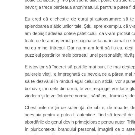
nevoiţi a trece perdeaua anonimatului, pentru a putea fi de
Eu cred că e chestie de curaj şi autoasumare să te de
splendoarea slăbiciunilor tale. Ştiu, spre exemplu, că v-a
am depăşit adesea cotele pateticului, că v-am plictisit 
toate ce le-am aşternut pe pagina asta au însumat o stru
nu cu mine, întregul. Dar nu m-am ferit să fiu eu, deşi u
puzzleul postărilor mele portretul unei personalităţi răvăşi
E istovitor să încerci să pari fie mai bun, fie mai deşte
palierele vieţii, e impregnată cu nevoia de a părea mai m
să te dezvălui în rânduri egal celui din sticlă, vor spune
bolnav şi, în cele din urmă, te vor respinge, vor face g
vindeca şi te vei întoarce normal, sănătos, frumos şi deş
Chestiunile ce ţin de suferinţă, de iubire, de moarte, d
acestuia pentru a putea fi autentice. Tind să treacă de 
abordările de genul devin primejdioase pentru autor. Trăim
în pluricontextul brandului personal, imaginii ce o aşter