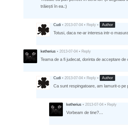
trăiești în ea.:)
Cudi
•
2013-07-04
•
Reply
•
Author
Totusi, daca ne-ar interesa intr-o mas
ketherius
•
2013-07-04
•
Reply
Teama de a fi judecat, dorinta de acceptare de c
Cudi
•
2013-07-04
•
Reply
•
Author
Ca sunt respingatoare, am lamurit-o pe 
ketherius
•
2013-07-04
•
Reply
Vorbeam de tine?…