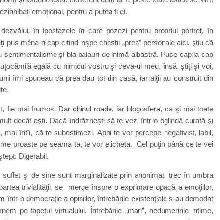
zinhibaţi emoţional, pentru a putea fi ei.
zvălui, în ipostazele în care pozezi pentru propriul portret, în
ţi pus mâna-n cap citind ‘nşpe chestii „prea” personale aici, ştiu că
cu sentimentalisme şi bla balauri de inimă albastră. Puse cap la cap
ţocămilă egală cu nimicul vostru şi ceva-ul meu, însă, ştiţi şi voi,
nii îmi spuneau că prea dau tot din casă, iar alţii au construit din
te.
pt, fie mai frumos. Dar chinul roade, iar blogosfera, ca şi mai toate
ult decât eşti. Dacă îndrăzneşti să te vezi într-o oglindă curată şi
, mai întîi, că te subestimezi. Apoi te vor percepe negativist, labil,
lume proaste pe seama ta, te vor eticheta. Cel puţin până ce te vei
tept. Digerabil.
e suflet şi de sine sunt marginalizate prin anonimat, trec în umbra
partea trivialităţii, se merge înspre o exprimare opacă a emoţiilor,
 într-o democraţie a opiniilor, întrebările existenţiale s-au demodat
nem pe tapetul virtualului. Întrebările „mari”, nedumeririle intime,