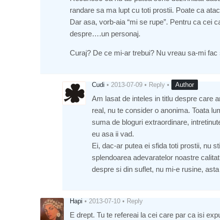
randare sa ma lupt cu toti prostii. Poate ca ata
Dar asa, vorb-aia “mi se rupe”. Pentru ca cei c
despre….un personaj.
Curaj? De ce mi-ar trebui? Nu vreau sa-mi fac se
Cudi
•
2013-07-09
•
Reply
•
Author
Am lasat de inteles in titlu despre care a
real, nu te consider o anonima. Toata lume
suma de bloguri extraordinare, intretinut
eu asa ii vad.
Ei, dac-ar putea ei sfida toti prostii, 
splendoarea adevaratelor noastre calitati.
despre si din suflet, nu mi-e rusine, as
Hapi
•
2013-07-10
•
Reply
E drept. Tu te refereai la cei care par ca isi exp