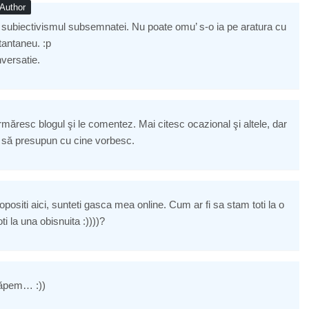
Author
subiectivismul subsemnatei. Nu poate omu’ s-o ia pe aratura cu
stantaneu. :p
versatie.
urmăresc blogul şi le comentez. Mai citesc ocazional şi altele, dar
, să presupun cu cine vorbesc.
e popositi aici, sunteti gasca mea online. Cum ar fi sa stam toti la o
i la una obisnuita :))))?
ncăpem… :))