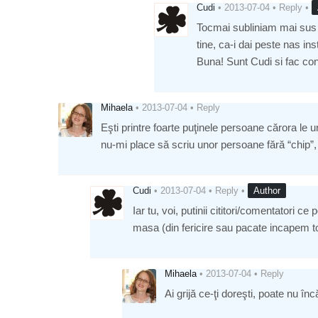
Cudi
•
2013-07-04
•
Reply
•
Tocmai subliniam mai sus 
tine, ca-i dai peste nas in
Buna! Sunt Cudi si fac con
Mihaela
•
2013-07-04
•
Reply
Eşti printre foarte puţinele persoane cărora le 
nu-mi place să scriu unor persoane fără “chip”
Cudi
•
2013-07-04
•
Reply
•
Author
Iar tu, voi, putinii cititori/comentatori c
masa (din fericire sau pacate incapem tot
Mihaela
•
2013-07-04
•
Reply
Ai grijă ce-ţi doreşti, poate nu î