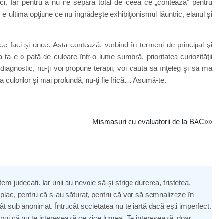
 aici. Iar pentru a nu ne separa total de ceea ce „contează” pentru
 e ultima opţiune ce nu îngrădeşte exhibiţionismul lăuntric, elanul şi
ce faci şi unde. Asta contează, vorbind în termeni de principal şi
 ta e o pată de culoare într-o lume sumbră, prioritatea curiozităţii
 diagnostic, nu-ţi voi propune terapii, voi căuta să înţeleg şi să mă
culorilor şi mai profundă, nu-ţi fie frică… Asumă-te.
Mismasuri cu evaluatorii de la BAC
»»
 judecați. Iar unii au nevoie să-și strige durerea, tristețea,
 plac, pentru că s-au săturat, pentru că vor să semnalizeze în
ecât sub anonimat. Întrucât societatea nu te iartă dacă ești imperfect.
 spui că nu te interesează ce zice lumea. Te interesează, doar