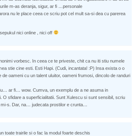
curile m-as deranja, sigur, ar fi …personale
arora nu le place ceea ce scriu pot cel mult sa-si dea cu parerea
pukul nici online , nici off
nonimi vorbesc. In ceea ce te priveste, chit ca nu iti stiu numele
a stie cine esti. Esti Hapi. (Cudi, incantata! :P) Insa exista o o
e de oameni cu un talent uluitor, oameni frumosi, dincolo de randuri
nu stiu… ar fi… wow. Cumva, un exemplu de a ne asuma in
 O sfidare a superficialitatii. Sunt Xulescu si sunt sensibil, scriu
ta mi-s. Dar, na… judecata prostilor e crunta…
un toate trairile si o fac la modul foarte deschis