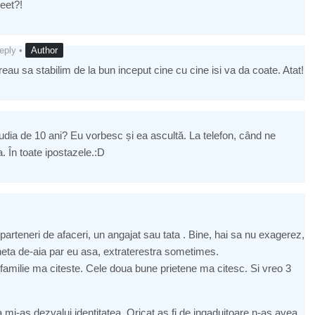
eet?!
eply
•
Author
reau sa stabilim de la bun inceput cine cu cine isi va da coate. Atat!
udia de 10 ani? Eu vorbesc și ea ascultă. La telefon, când ne
. În toate ipostazele.:D
parteneri de afaceri, un angajat sau tata . Bine, hai sa nu exagerez,
planeta de-aia par eu asa, extraterestra sometimes.
familie ma citeste. Cele doua bune prietene ma citesc. Si vreo 3
i-as dezvalui identitatea. Oricat as fi de ingaduitoare n-as avea