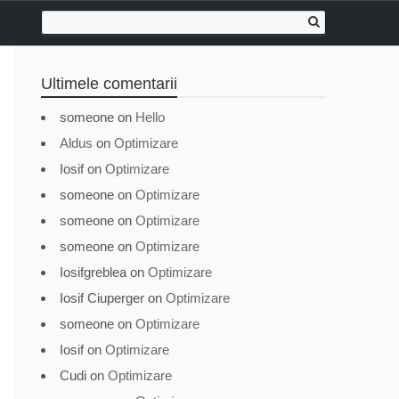
Ultimele comentarii
someone
on
Hello
Aldus
on
Optimizare
Iosif
on
Optimizare
someone
on
Optimizare
someone
on
Optimizare
someone
on
Optimizare
Iosifgreblea
on
Optimizare
Iosif Ciuperger
on
Optimizare
someone
on
Optimizare
Iosif
on
Optimizare
Cudi
on
Optimizare