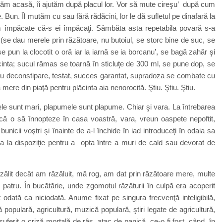
flăm acasă, îi ajutăm după placul lor. Vor să mute cireşu’ după cum
. Bun. Îl mutăm cu sau fără rădăcini, lor le dă sufletul pe dinafară la
ecăm împăcate că-s ei împăcaţi. Sâmbăta asta repetabila povară s-a
e
(se dau merele prin răzătoare, nu butoiul, se storc bine de suc, se
 pun la clocotit o oră iar la iarnă se ia borcanu’, se bagă zahăr şi
ăcinta; sucul rămas se toarnă în sticluţe de 300 ml, se pune dop, se
ntru deconstipare, testat, succes garantat, supradoza se combate cu
ere din piaţă pentru plăcinta aia nenorocită. Ştiu. Ştiu. Ştiu.
ele sunt mari, plapumele sunt plapume. Chiar şi vara. La întrebarea
acă o să înnopteze în casa voastră, vara, vreun oaspete nepoftit,
nicii voştri şi înainte de a-l închide în iad introduceţi în odaia sa
tea la dispoziţie pentru a opta între a muri de cald sau devorat de
ălit decât am răzăluit, mă rog, am dat prin răzătoare mere, multe
atru. În bucătărie, unde zgomotul răzăturii în culpă era acoperit
t odată ca niciodată. Anume fixat pe singura frecvenţă inteligibilă,
opulară, agricultură, muzică populară, ştiri legate de agricultură,
uferit o criză mortală de râs, atac de panică, ce-o fi fost, când, în