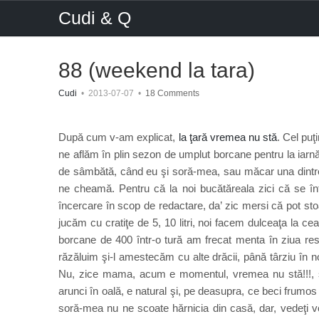
Cudi & Q
88 (weekend la tara)
Cudi
•
2013-07-07
•
18 Comments
După cum v-am explicat,
la ţară vremea nu stă
. Cel puţ
ne aflăm în plin sezon de umplut borcane pentru la iarnă.
de sâmbătă, când eu şi soră-mea, sau măcar una dintr
ne cheamă. Pentru că la noi bucătăreala zici că se înt
încercare în scop de redactare, da’ zic mersi că pot sto
jucăm cu cratiţe de 5, 10 litri, noi facem dulceaţa la c
borcane de 400 într-o tură am frecat menta în ziua re
răzăluim şi-l amestecăm cu alte drăcii, până târziu în 
Nu, zice mama, acum e momentul, vremea nu stă!!!, se 
arunci în oală, e natural şi, pe deasupra, ce beci frumos
soră-mea nu ne scoate hărnicia din casă, dar, vedeţi vo