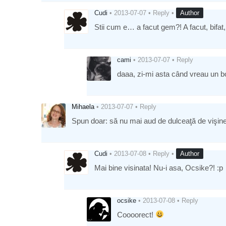
Cudi
•
2013-07-07
•
Reply
•
Author
Stii cum e… a facut gem?! A facut, bifat
cami
•
2013-07-07
•
Reply
daaa, zi-mi asta când vreau un 
Mihaela
•
2013-07-07
•
Reply
Spun doar: să nu mai aud de dulceaţă de vişine 
Cudi
•
2013-07-08
•
Reply
•
Author
Mai bine visinata! Nu-i asa, Ocsike?! :p
ocsike
•
2013-07-08
•
Reply
Coooorect!