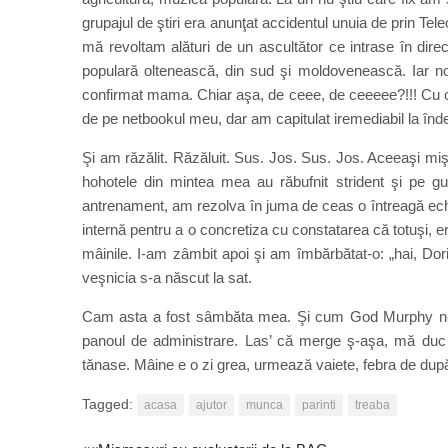
grupajul de ştiri era anunţat accidentul unuia de prin Tel
mă revoltam alături de un ascultător ce intrase în dire
populară oltenească, din sud şi moldovenească. Iar noi, 
confirmat mama. Chiar aşa, de ceee, de ceeeee?!!! Cu o
de pe netbookul meu, dar am capitulat iremediabil la înd
Şi am răzălit. Răzăluit. Sus. Jos. Sus. Jos. Aceeaşi miş
hohotele din mintea mea au răbufnit strident şi pe 
antrenament, am rezolva în juma de ceas o întreagă echi
internă pentru a o concretiza cu constatarea că totuşi, 
mâinile. I-am zâmbit apoi şi am îmbărbătat-o: „hai, Dor
veşnicia s-a născut la sat.
Cam asta a fost sâmbăta mea. Şi cum God Murphy n-a 
panoul de administrare. Las’ că merge ş-aşa, mă duc
tănase. Mâine e o zi grea, urmează vaiete, febra de după
Tagged:
acasa
ajutor
munca
parinti
treaba