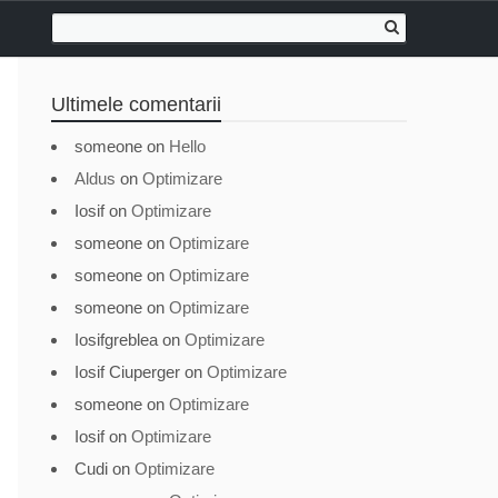
Ultimele comentarii
someone
on
Hello
Aldus
on
Optimizare
Iosif
on
Optimizare
someone
on
Optimizare
someone
on
Optimizare
someone
on
Optimizare
Iosifgreblea
on
Optimizare
Iosif Ciuperger
on
Optimizare
someone
on
Optimizare
Iosif
on
Optimizare
Cudi
on
Optimizare