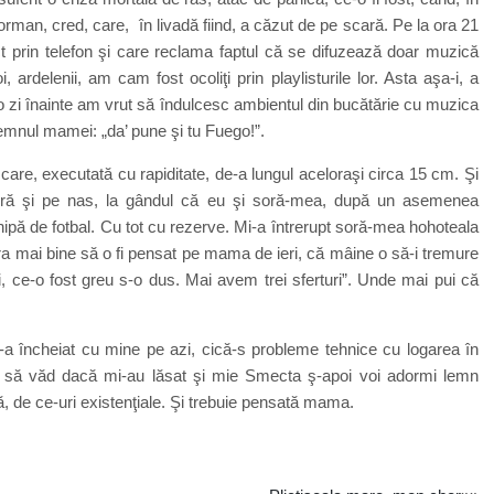
eorman, cred, care, în livadă fiind, a căzut de pe scară. Pe la ora 21
ct prin telefon şi care reclama faptul că se difuzează doar muzică
ardelenii, am cam fost ocoliţi prin playlisturile lor. Asta aşa-i, a
 zi înainte am vrut să îndulcesc ambientul din bucătărie cu muzica
emnul mamei: „da’ pune şi tu Fuego!”.
care, executată cu rapiditate, de-a lungul aceloraşi circa 15 cm. Şi
gură şi pe nas, la gândul că eu şi soră-mea, după un asemenea
pă de fotbal. Cu tot cu rezerve. Mi-a întrerupt soră-mea hohoteala
era mai bine să o fi pensat pe mama de ieri, că mâine o să-i tremure
i, ce-o fost greu s-o dus. Mai avem trei sferturi”. Unde mai pui că
încheiat cu mine pe azi, cică-s probleme tehnice cu logarea în
 să văd dacă mi-au lăsat şi mie Smecta ş-apoi voi adormi lemn
, de ce-uri existenţiale. Şi trebuie pensată mama.