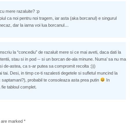
 cu mere razaluite? :p
piul ca noi pentru noi tragem, iar asta (aka borcanul) e singurul
 necaz, dar la iarna voi lua borcanul…
nscriu la “concediu” de razaluit mere si ce mai aveti, daca dati la
entii, stau si in pod -- si un borcan de-ala minune. Numa’ sa nu ma
i de-astea, ca s-ar putea sa compromit recolta :)))
tai. Desi, in timp ce-ti razalesti degetele si sufletul muncind la
c saptamani?), probabil te consoleaza asta prea putin
In
fie tabloul complet.
s are marked
*