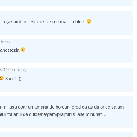
 scoşi sâmburii. Şi anestezia e mai… dulce.
Reply
, anestezia
3-07-09
•
Reply
3 în 1 :))
 sa-mi iasa doar un amarat de borcan, cred ca as da orice sa am
tur tot anul de dulceata/gem/prajituri si alte minunatii…