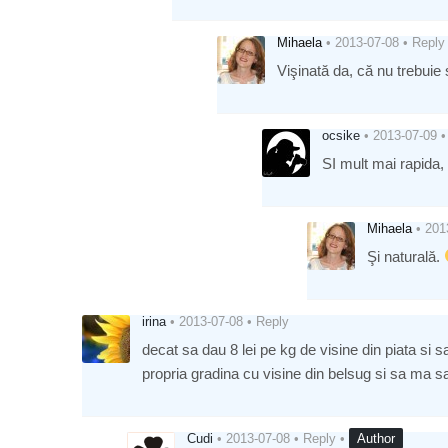
Mihaela
•
2013-07-08
•
Reply
Vişinată da, că nu trebuie
ocsike
•
2013-07-09
•
SI mult mai rapida
Mihaela
•
201
Şi naturală.
irina
•
2013-07-08
•
Reply
decat sa dau 8 lei pe kg de visine din piata si
propria gradina cu visine din belsug si sa ma sa
Cudi
•
2013-07-08
•
Reply
•
Author