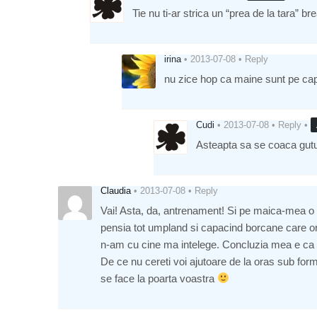
Tie nu ti-ar strica un “prea de la tara” bre
irina
•
2013-07-08
•
Reply
nu zice hop ca maine sunt pe capu
Cudi
•
2013-07-08
•
Reply
•
Asteapta sa se coaca gutu
Claudia
•
2013-07-08
•
Reply
Vai! Asta, da, antrenament! Si pe maica-mea o 
pensia tot umpland si capacind borcane care ori
n-am cu cine ma intelege. Concluzia mea e ca fa
De ce nu cereti voi ajutoare de la oras sub fo
se face la poarta voastra