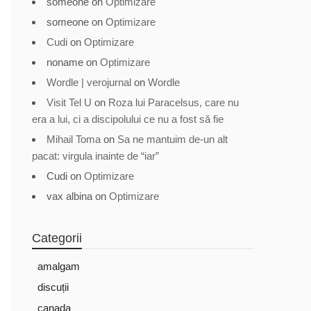
someone
on
Optimizare
someone
on
Optimizare
Cudi
on
Optimizare
noname
on
Optimizare
Wordle | verojurnal
on
Wordle
Visit Tel U
on
Roza lui Paracelsus, care nu
era a lui, ci a discipolului ce nu a fost să fie
Mihail Toma
on
Sa ne mantuim de-un alt
pacat: virgula inainte de “iar”
Cudi
on
Optimizare
vax albina
on
Optimizare
Categorii
amalgam
discuții
canada