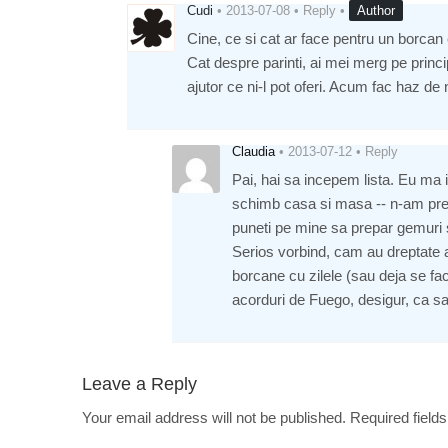
Cudi
•
2013-07-08
•
Reply
•
Author
Cine, ce si cat ar face pentru un borcan
Cat despre parinti, ai mei merg pe princi
ajutor ce ni-l pot oferi. Acum fac haz de
Claudia
•
2013-07-12
•
Reply
Pai, hai sa incepem lista. Eu ma i
schimb casa si masa -- n-am pret
puneti pe mine sa prepar gemuri s
Serios vorbind, cam au dreptate ai 
borcane cu zilele (sau deja se fa
acorduri de Fuego, desigur, ca sa 
Leave a Reply
Your email address will not be published.
Required field