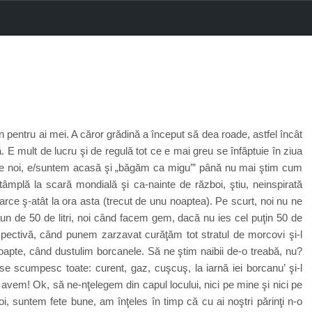
in pentru ai mei. A căror grădină a început să dea roade, astfel încât
 E mult de lucru şi de regulă tot ce e mai greu se înfăptuie în ziua
e noi, e/suntem acasă şi „băgăm ca migu’” până nu mai ştim cum
âmplă la scară mondială şi ca-nainte de război, ştiu, neinspirată
arce ş-atât la ora asta (trecut de unu noaptea). Pe scurt, noi nu ne
eaun de 50 de litri, noi când facem gem, dacă nu ies cel puţin 50 de
spectivă, când punem zarzavat curăţăm tot stratul de morcovi şi-l
noapte, când dustulim borcanele. Să ne ştim naibii de-o treabă, nu?
scumpesc toate: curent, gaz, cuşcuş, la iarnă iei borcanu’ şi-l
 avem! Ok, să ne-nţelegem din capul locului, nici pe mine şi nici pe
i, suntem fete bune, am înţeles în timp că cu ai noştri părinţi n-o