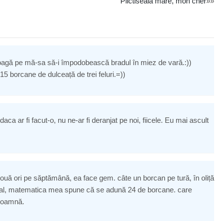
Plictiseala mare, mon cher
»»
oagă pe mă-sa să-i împodobească bradul în miez de vară.:))
5 borcane de dulceață de trei feluri.=))
aca ar fi facut-o, nu ne-ar fi deranjat pe noi, fiicele. Eu mai ascult
 ori pe săptămână, ea face gem. câte un borcan pe tură, în oliță
final, matematica mea spune că se adună 24 de borcane. care
 toamnă.