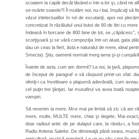
scoatem la capăt decât lăsând-o într-a lor şi, când ne a
se-nvârte soarele?! Îl mutăm noi, nu-i bai, împăcaţi să fie
văzul intelectualilor în rol de excutanţi, apoi noi pl
concretizat în răzăluitul unui butoi de 60 de litri cu mer
îndeasă în borcane de 800 bine de tot, se „căpăcesc”, se
scorţişoară şi se vâră compoziţia într-un aluat, gata pl
dau un ceas la fiert, ăsta e naturalul de mere, ideal pe
Smecta). Ştiu, oamenii normali merg iarna şi-şi cumpără m
Înainte de asta, cum am dormit? La noi, la ţară, plapum
de început de paragraf o să răspund printr-un sfat: d
oferiţi-i ca învelitoare o plapumă adevărată, cum aveau bu
cel puţin trei ţânţari. Iar musafirul va avea toată noap
vampiri.
Să revenim la mere. Mi-e mai pe limbă să zic că am răz
mere, multe, MULTE mere, chiar şi degete. Mai exact, p
doar radioul antic de pe dulapul care, la rându-i, a fos
Radio Antena Satelor. De dimineaţă până seara, muzică p
agricultură, muzică populară. La un nu ştiu care fix am s