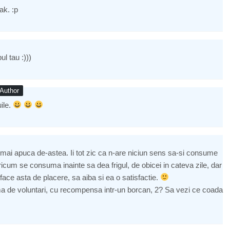
ak. :p
l tau :)))
Author
ile.
mai apuca de-astea. Ii tot zic ca n-are niciun sens sa-si consume
cum se consuma inainte sa dea frigul, de obicei in cateva zile, dar
ce asta de placere, sa aiba si ea o satisfactie.
rma de voluntari, cu recompensa intr-un borcan, 2? Sa vezi ce coada