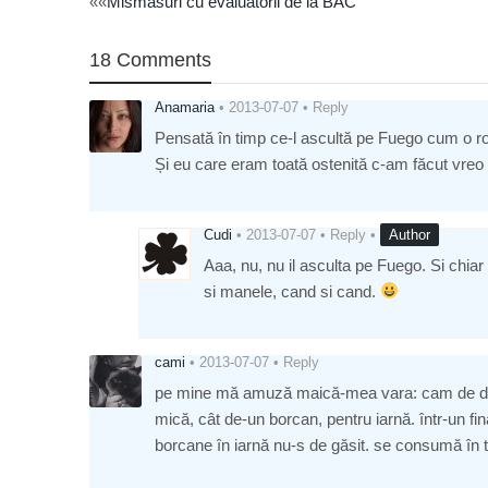
Post
««
Mismasuri cu evaluatorii de la BAC
navigation
18 Comments
Anamaria
•
2013-07-07
•
Reply
Pensată în timp ce-l ascultă pe Fuego cum o r
Și eu care eram toată ostenită c-am făcut vreo 1
Cudi
•
2013-07-07
•
Reply
•
Author
Aaa, nu, nu il asculta pe Fuego. Si chiar d
si manele, cand si cand.
cami
•
2013-07-07
•
Reply
pe mine mă amuză maică-mea vara: cam de două
mică, cât de-un borcan, pentru iarnă. într-un 
borcane în iarnă nu-s de găsit. se consumă în