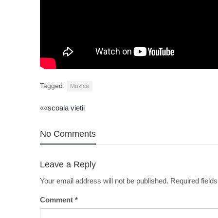
Tagged:
Muzica
Post
««
scoala vietii
navigation
No Comments
Leave a Reply
Your email address will not be published.
Required field
Comment
*