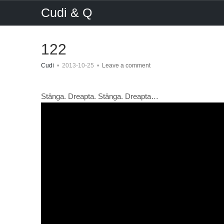
Cudi & Q
122
Cudi
•
2013-10-25
•
Leave a comment
Stânga. Dreapta. Stânga. Dreapta…