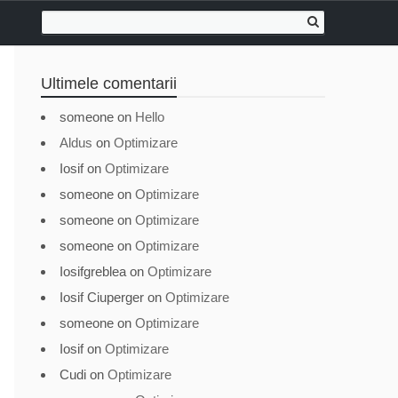
Ultimele comentarii
someone
on
Hello
Aldus
on
Optimizare
Iosif
on
Optimizare
someone
on
Optimizare
someone
on
Optimizare
someone
on
Optimizare
Iosifgreblea
on
Optimizare
Iosif Ciuperger
on
Optimizare
someone
on
Optimizare
Iosif
on
Optimizare
Cudi
on
Optimizare