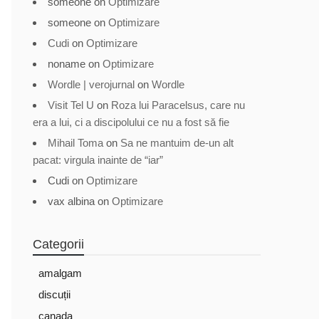
someone
on
Optimizare
someone
on
Optimizare
Cudi
on
Optimizare
noname
on
Optimizare
Wordle | verojurnal
on
Wordle
Visit Tel U
on
Roza lui Paracelsus, care nu
era a lui, ci a discipolului ce nu a fost să fie
Mihail Toma
on
Sa ne mantuim de-un alt
pacat: virgula inainte de “iar”
Cudi
on
Optimizare
vax albina
on
Optimizare
Categorii
amalgam
discuții
canada