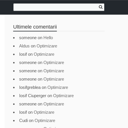
Ultimele comentarii
someone
on
Hello
Aldus
on
Optimizare
Iosif
on
Optimizare
someone
on
Optimizare
someone
on
Optimizare
someone
on
Optimizare
Iosifgreblea
on
Optimizare
Iosif Ciuperger
on
Optimizare
someone
on
Optimizare
Iosif
on
Optimizare
Cudi
on
Optimizare