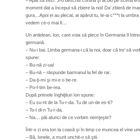
– Apăi să vezi: S-o deschis cortină şi acolo pe scenă er
moment dat a început să zbiere la noi! Da’ zbieră de mama
gura…Apoi ei au plecat, ai apărut tu, te-ai c***t la umbr
vedem ce-o mai fi…
Un ardelean, Ion, care voia să plece în Germania îl între
germană.
– Nu-i bai. Limba germana-i că la noi, doar că tre’ să vorb
spune:
– Bu-nă zi-ua!
– Bu-nă – răspunde barmanul la fel de rar.
– Da-ţi-mi şi mi-e o be-re.
– Po-f-tim be-rea.
După primele înghiţituri Ion spune:
– Eu su-nt de la Tu-r-da. Tu de un-de es-ti?
– To-t di-n Tu-r-da.
– Na… păi atunci de ce vorbim nemţeşte?
Într-o zi era Ion la coasă şi în timp ce muncea el vine un
– Bă, Ionele, a murit unchit-o să ştii.