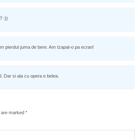
 :))
Am pierdut juma de bere. Am tzapat-o pa ecran!
. Dar si ala cu opera e belea.
s are marked
*