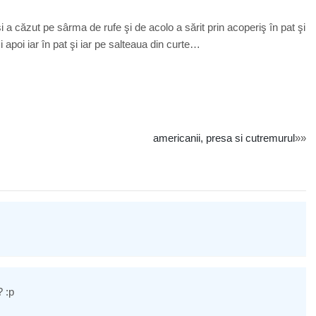
i a căzut pe sârma de rufe şi de acolo a sărit prin acoperiş în pat şi
 apoi iar în pat şi iar pe salteaua din curte…
americanii, presa si cutremurul
»»
? :p