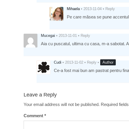
Mihaela
•
2013-11-04
•
Reply
Pe care măsea se pune accentul?
Mucegai
•
2013-11-01
•
Reply
Aia cu puscatul, ultima cu casa, m-a sabotat. 
Cudi
•
2013-11-02
•
Reply
•
Author
Ce-a fost mai bun am pastrat pentru final
Leave a Reply
Your email address will not be published.
Required field
Comment
*