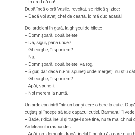
– Io cred că nu!
După încă o oră Vasile, revoltat, se ridică şi zice:
– Dacă voi aveţi chef de ceartă, io mă duc acasă!
Doi ardeleni în gară, la ghişeul de bilete:
– Domnişoară, două belete.
– Da, sigur, până unde?
– Gheorghe, îi spuniem?
– Nu.
– Domnişoară, două belete, va rog.
– Sigur, dar dacă nu-mi spuneţi unde mergeţi, nu ştiu cât
– Gheorghe, îi spuniem?
– Apăi, spune-i.
– Noi merem la nuntă.
Un ardelean intră într-un bar şi cere o bere la cutie. Dup
cuţitaş şi începe să taie capacul cutiei. Barmanul îl vede 
– Bade, ridică inelul şi trage-l spre tine, nu te mai chinui c
Ardeleanul îi răspunde :
– Apăi, no, domnule dragă, inelul îi pentru ăia care n-au b