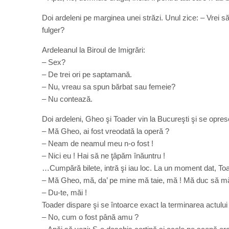
Doi ardeleni pe marginea unei străzi. Unul zice: – Vrei să
fulger?
Ardeleanul la Biroul de Imigrări:
– Sex?
– De trei ori pe saptamană.
– Nu, vreau sa spun bărbat sau femeie?
– Nu contează.
Doi ardeleni, Gheo şi Toader vin la Bucureşti şi se opres
– Mă Gheo, ai fost vreodată la operă ?
– Neam de neamul meu n-o fost !
– Nici eu ! Hai să ne ţâpăm înăuntru !
…Cumpără bilete, intră şi iau loc. La un moment dat, To
– Mă Gheo, mă, da’ pe mine mă taie, mă ! Mă duc să mă
– Du-te, măi !
Toader dispare şi se întoarce exact la terminarea actului î
– No, cum o fost până amu ?