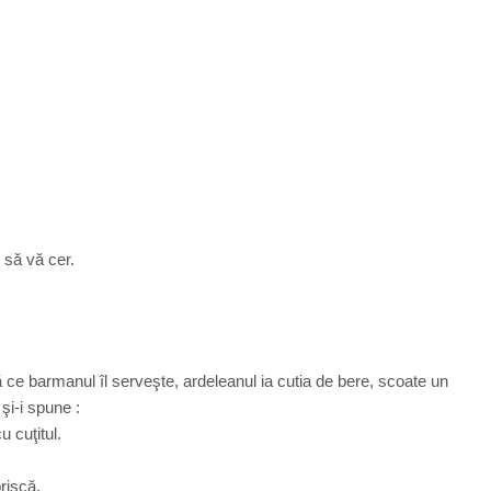
 să vă cer.
ă ce barmanul îl serveşte, ardeleanul ia cutia de bere, scoate un
şi-i spune :
u cuţitul.
rişcă.