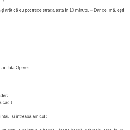
-ţi arăt că eu pot trece strada asta in 10 minute. – Dar ce, mă, eşti
c în fata Operei.
ader:
 cac !
ntâi. Îşi întreabă amicul :