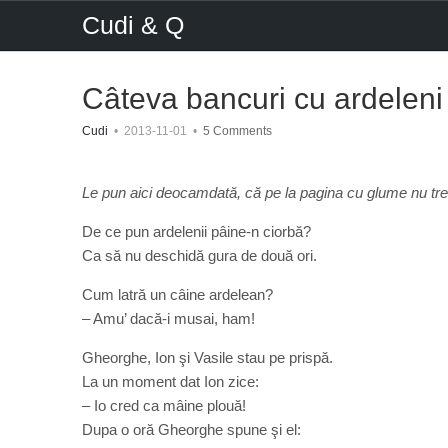
Cudi & Q
Câteva bancuri cu ardeleni
Cudi
•
2013-11-01
•
5 Comments
Le pun aici deocamdată, că pe la pagina cu glume nu trec
De ce pun ardelenii pâine-n ciorbă?
Ca să nu deschidă gura de două ori.
Cum latră un câine ardelean?
– Amu’ dacă-i musai, ham!
Gheorghe, Ion şi Vasile stau pe prispă.
La un moment dat Ion zice:
– Io cred ca mâine plouă!
Dupa o oră Gheorghe spune şi el: