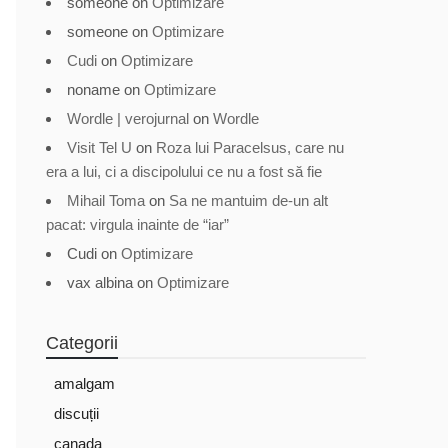
someone
on
Optimizare
someone
on
Optimizare
Cudi
on
Optimizare
noname
on
Optimizare
Wordle | verojurnal
on
Wordle
Visit Tel U
on
Roza lui Paracelsus, care nu
era a lui, ci a discipolului ce nu a fost să fie
Mihail Toma
on
Sa ne mantuim de-un alt
pacat: virgula inainte de “iar”
Cudi
on
Optimizare
vax albina
on
Optimizare
Categorii
amalgam
discuții
canada