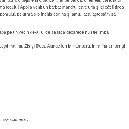
a un pom, o pajişte şi o bancă…Iar pe bancă, o femeie, care, la un
 focului! Apoi a venit un bărbat mândru, care urla şi el cât îl ţinea
a pomului, pe urmă s-o închis cortina şi-amu, iaca, aşteptăm să
abă pe un vecin de-al lui ce să facă deoarece nu ştie limba
eşti mai rar. Zis şi făcut. Ajunge Ion la Hamburg, intra într-un bar şi
chis-o disperat: