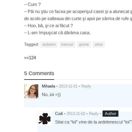
– Cum ?
– Păi nu ştiu ce facea pe acoperişul casei şi a alunecat ş
de acolo pe salteaua din curte şi apoi pe sârma de rufe şi
– Hoo, bă, şi ce ai făcut ?
– L-am împuşcat că dărâma casa.
Tagged:
ardeleni
bancuri
glume
umor
Post
««
124
navigation
5 Comments
Mihaela
•
2013-11-01
•
Reply
No, ioi =))
Cudi
•
2013-11-02
•
Reply
•
Author
Stiai ca “lol” vine de la ardelenescul “ioi”