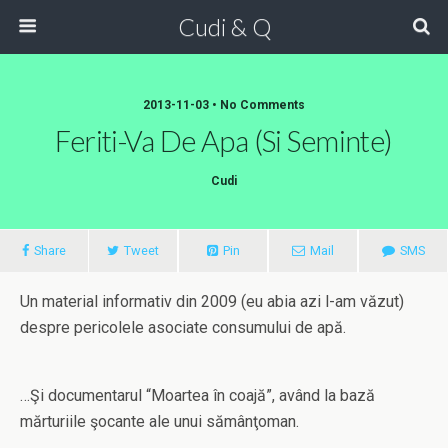
Cudi & Q
2013-11-03 • No Comments
Feriti-Va De Apa (si Seminte)
Cudi
Share
Tweet
Pin
Mail
SMS
Un material informativ din 2009 (eu abia azi l-am văzut)
despre pericolele asociate consumului de apă.
…Şi documentarul “Moartea în coajă”, având la bază
mărturiile şocante ale unui sămânţoman.