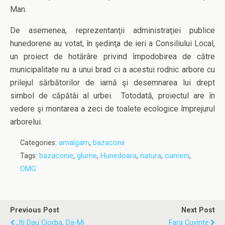
Man.
De asemenea, reprezentanţii administraţiei publice
hunedorene au votat, în şedinţa de ieri a Consiliului Local,
un proiect de hotărâre privind împodobirea de către
municipalitate nu a unui brad ci a acestui rodnic arbore cu
prilejul sărbătorilor de iarnă şi desemnarea lui drept
simbol de căpătâi al urbei. Totodată, proiectul are în
vedere şi montarea a zeci de toalete ecologice împrejurul
arborelui.
Categories:
amalgam
,
bazaconii
Tags:
bazaconie
,
glume
,
Hunedoara
,
natura
,
oameni
,
OMG
Previous Post
Next Post
„Iti Dau Ciorba, Da-Mi
Fara Cuvinte