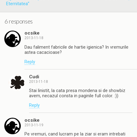
Eternitatea”
6 responses
ocsike
2013-11-18
Dau faliment fabricile de hartie igienica? In vremurile
astea cacacioase?
Reply
Cudi
2013-11-18
Stai linistit, la cata presa mondena si de showbiz
avem, necazul consta in paginile full color. :))
Reply
ocsike
2013-11-19
Pe vremuri, cand lucram pe la ziar si eram intrebati