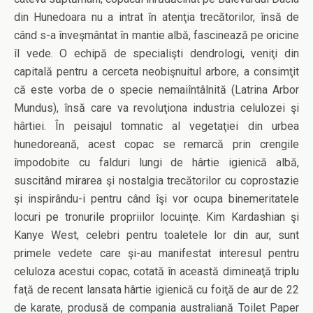
din Hunedoara nu a intrat în atenţia trecătorilor, însă de
când s-a înveşmântat în mantie albă, fascinează pe oricine
îl vede. O echipă de specialişti dendrologi, veniţi din
capitală pentru a cerceta neobişnuitul arbore, a consimţit
că este vorba de o specie nemaiîntâlnită (Latrina Arbor
Mundus), însă care va revoluţiona industria celulozei şi
hârtiei. În peisajul tomnatic al vegetaţiei din urbea
hunedoreană, acest copac se remarcă prin crengile
împodobite cu falduri lungi de hârtie igienică albă,
suscitând mirarea şi nostalgia trecătorilor cu coprostazie
şi inspirându-i pentru când îşi vor ocupa binemeritatele
locuri pe tronurile propriilor locuinţe. Kim Kardashian şi
Kanye West, celebri pentru toaletele lor din aur, sunt
primele vedete care şi-au manifestat interesul pentru
celuloza acestui copac, cotată în această dimineaţă triplu
faţă de recent lansata hârtie igienică cu foiţă de aur de 22
de karate, produsă de compania australiană Toilet Paper