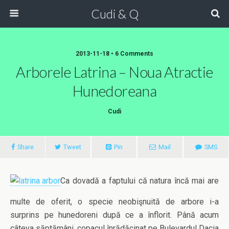
Cudi & Q
2013-11-18 • 6 Comments
Arborele Latrina – Noua Atractie
Hunedoreana
Cudi
Share
Tweet
Pin
Mail
SMS
Ca dovadă a faptului că natura încă mai are
multe de oferit, o specie neobişnuită de arbore i-a
surprins pe hunedoreni după ce a înflorit. Până acum
câteva săptămâni, copacul înrădăcinat pe Bulevardul Dacia