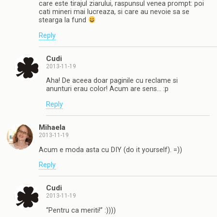
care este tirajul ziarului, raspunsul venea prompt: poi
cati mineri mai lucreaza, si care au nevoie sa se
stearga la fund
Reply
Cudi
2013-11-19
Aha! De aceea doar paginile cu reclame si
anunturi erau color! Acum are sens… :p
Reply
Mihaela
2013-11-19
Acum e moda asta cu DIY (do it yourself). =))
Reply
Cudi
2013-11-19
“Pentru ca meriti!” :))))