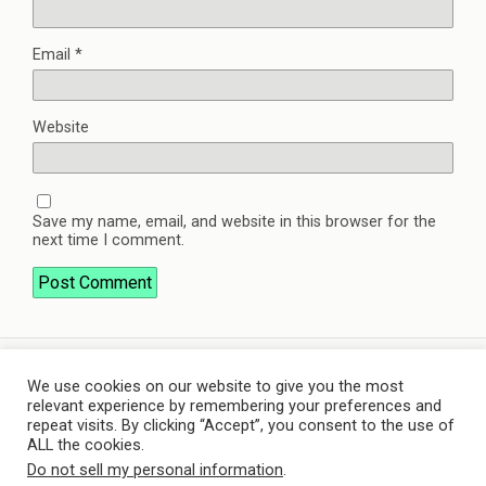
Email
*
Website
Save my name, email, and website in this browser for the
next time I comment.
We use cookies on our website to give you the most
Back to top
relevant experience by remembering your preferences and
repeat visits. By clicking “Accept”, you consent to the use of
ALL the cookies.
Mobile
Desktop
Do not sell my personal information
.