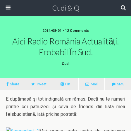
Cudi & Q
2014-08-01 • 12 Comments
Aici Radio România Actualităţi.
Probabil În Sud.
Cudi
Share
Tweet
Pin
Mail
SMS
E dupămasă şi tot indignată am rămas. Dacă nu te numeri
printre cei patruzeci şi ceva de friends din lista mea
feisbucistiană, iată pricina postată:
Mai precis, este vorba de emisiunea