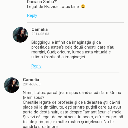
Daciana Sarbu?”.
Legat de FB, zice Lotus bine.
Reply
Camelia
2014-08-03
Bloggingul e infinit ca imaginaţia şi ca
prostia,că astea’s cele două chestii care n’au
margini, Cudi; oricum, lumea asta virtuală e
ultima frontieră a imaginaţiei.
Reply
Camelia
2014-08-03
N’am, Lotus, parcă ţi-am spus cândva că n’am. Ori nu
ţi-am spus?
Chestiile legate de profesie şi de’alde’astea ştii că-mi
place să le ţin tăinuite, eşti printre puţinii care au avut
parte de destăinuiri, asta despre “amantlâcurile” mele.
Şi vezi că legat de ce-ai scris tu acolo, cifre, eu pot să
ţes de jurîmprejur multe rosturi şi înţelesuri. Nu te
gândi la prostii, bre.