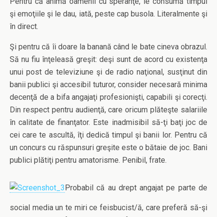
Pentru că animă oamenii cu speranţe, le consumă timpul
şi emoţiile şi le dau, iată, peste cap busola. Literalmente şi
în direct.
Şi pentru că îi doare la banană când le bate cineva obrazul.
Să nu fiu înţeleasă greşit: deşi sunt de acord cu existenţa
unui post de televiziune şi de radio naţional, susţinut din
banii publici şi accesibil tuturor, consider necesară minima
decenţă de a bifa angajaţi profesionişti, capabili şi corecţi.
Din respect pentru audienţă, care oricum plăteşte salariile
în calitate de finanţator. Este inadmisibil să-ţi baţi joc de
cei care te ascultă, îţi dedică timpul şi banii lor. Pentru că
un concurs cu răspunsuri greşite este o bătaie de joc. Bani
publici plătiţi pentru amatorisme. Penibil, frate.
Probabil că au drept angajat pe parte de
social media un te miri ce feisbucist/ă, care preferă să-şi