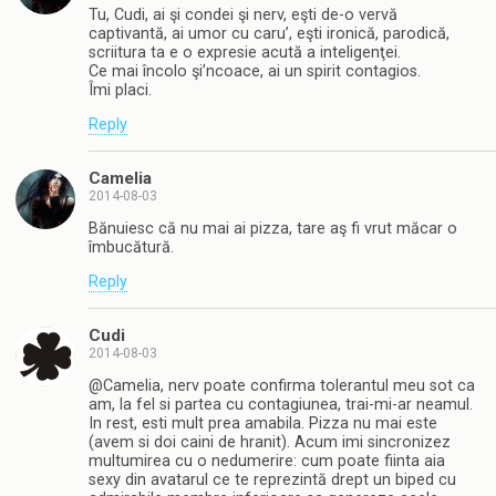
Tu, Cudi, ai şi condei şi nerv, eşti de-o vervă
captivantă, ai umor cu caru’, eşti ironică, parodică,
scriitura ta e o expresie acută a inteligenţei.
Ce mai încolo şi’ncoace, ai un spirit contagios.
Îmi placi.
Reply
Camelia
2014-08-03
Bănuiesc că nu mai ai pizza, tare aş fi vrut măcar o
îmbucătură.
Reply
Cudi
2014-08-03
@Camelia, nerv poate confirma tolerantul meu sot ca
am, la fel si partea cu contagiunea, trai-mi-ar neamul.
In rest, esti mult prea amabila. Pizza nu mai este
(avem si doi caini de hranit). Acum imi sincronizez
multumirea cu o nedumerire: cum poate fiinta aia
sexy din avatarul ce te reprezintă drept un biped cu