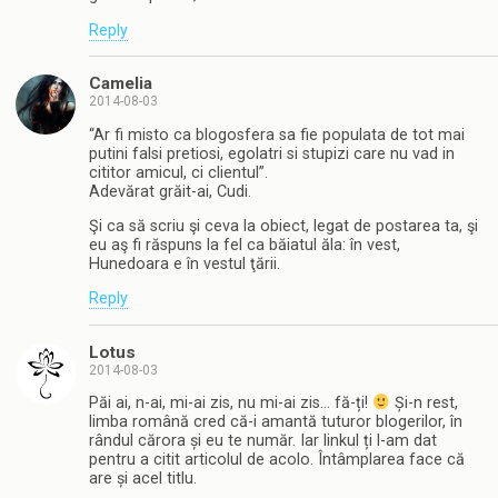
Reply
Camelia
2014-08-03
“Ar fi misto ca blogosfera sa fie populata de tot mai
putini falsi pretiosi, egolatri si stupizi care nu vad in
cititor amicul, ci clientul”.
Adevărat grăit-ai, Cudi.
Şi ca să scriu şi ceva la obiect, legat de postarea ta, şi
eu aş fi răspuns la fel ca băiatul ăla: în vest,
Hunedoara e în vestul ţării.
Reply
Lotus
2014-08-03
Păi ai, n-ai, mi-ai zis, nu mi-ai zis… fă-ți!
Și-n rest,
limba română cred că-i amantă tuturor blogerilor, în
rândul cărora și eu te număr. Iar linkul ți l-am dat
pentru a citit articolul de acolo. Întâmplarea face că
are și acel titlu.