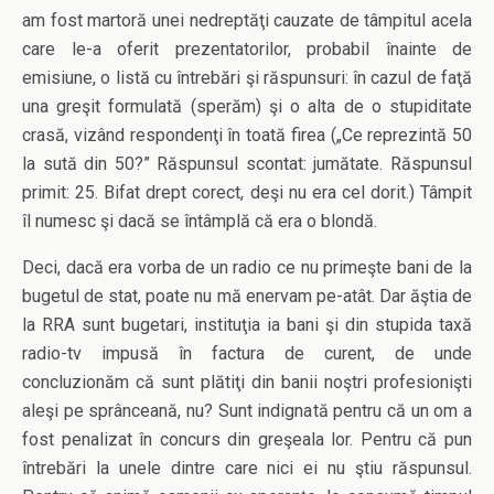
am fost martoră unei nedreptăţi cauzate de tâmpitul acela
care le-a oferit prezentatorilor, probabil înainte de
emisiune, o listă cu întrebări şi răspunsuri: în cazul de faţă
una greşit formulată (sperăm) şi o alta de o stupiditate
crasă, vizând respondenţi în toată firea („Ce reprezintă 50
la sută din 50?” Răspunsul scontat: jumătate. Răspunsul
primit: 25. Bifat drept corect, deşi nu era cel dorit.) Tâmpit
îl numesc şi dacă se întâmplă că era o blondă.
Deci, dacă era vorba de un radio ce nu primeşte bani de la
bugetul de stat, poate nu mă enervam pe-atât. Dar ăştia de
la RRA sunt bugetari, instituţia ia bani şi din stupida taxă
radio-tv impusă în factura de curent, de unde
concluzionăm că sunt plătiţi din banii noştri profesionişti
aleşi pe sprânceană, nu? Sunt indignată pentru că un om a
fost penalizat în concurs din greşeala lor. Pentru că pun
întrebări la unele dintre care nici ei nu ştiu răspunsul.