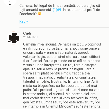
Camelia: tot legat de limba română, cu care știu că
ești amantă secretă:
(1)69
. În rest, tu nu ai profil de
Facebook?
Reply
Cudi
2014-08-03
Camelia, m-ai incuiat. Ce naiba sa zic… Bloggingul
e infinit precum prostia umana, poti scrie orice si
oricum, cata vreme o faci natural, corect,
voluntar, logic, cu bun simt etc. ca si cum cititorii
ti-ar fi amici. Fara a pretinde ca te afli pe o scena
virtuala unde interpretezi un rol, fara a astepta
aplauze sau a ravni la premii, castiguri. Fara a
spera sa fii platit pentru simplu fapt ca ti-ai
traspus imaginatia, creativitatea, originalitatea,
talentul. emotiile, frustrarile, fiinta in online. Ar fi
misto ca blogosfera sa fie populata de tot mai
putini falsi pretiosi, egolatri si stupizi care nu vad
in cititor amicul, ci clientul. Ma opresc aici, am
mai vorbit despre asta si vom tot vorbi la infinit,
gen “exista Dumnezeu?”, “ce este adevarul?”, “ce
se intampla in Orientul Mijlociu? sau “este fericita