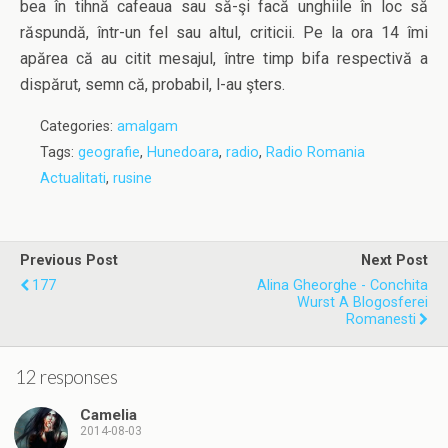
bea în tihnă cafeaua sau să-şi facă unghiile în loc să
răspundă, într-un fel sau altul, criticii. Pe la ora 14 îmi
apărea că au citit mesajul, între timp bifa respectivă a
dispărut, semn că, probabil, l-au şters.
Categories:
amalgam
Tags:
geografie
,
Hunedoara
,
radio
,
Radio Romania
Actualitati
,
rusine
Previous Post
Next Post
177
Alina Gheorghe - Conchita
Wurst A Blogosferei
Romanesti
12 responses
Camelia
2014-08-03