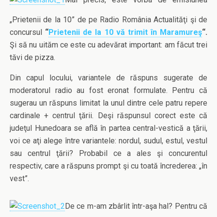
„Prietenii de la 10” de pe Radio România Actualităţi şi de
concursul
“
Prietenii de la 10 vă trimit în Maramureş
“.
Şi să nu uităm ce este cu adevărat important: am făcut trei
tăvi de pizza.
Din capul locului, variantele de răspuns sugerate de
moderatorul radio au fost eronat formulate. Pentru că
sugerau un răspuns limitat la unul dintre cele patru repere
cardinale + centrul ţării. Deşi răspunsul corect este că
judeţul Hunedoara se află în partea central-vestică a ţării,
voi ce aţi alege între variantele: nordul, sudul, estul, vestul
sau centrul ţării? Probabil ce a ales şi concurentul
respectiv, care a răspuns prompt şi cu toată încrederea: „în
vest”.
De ce m-am zbârlit într-aşa hal? Pentru că