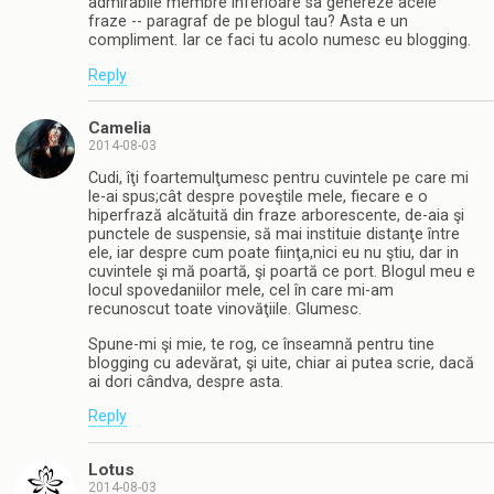
admirabile membre inferioare sa genereze acele
fraze -- paragraf de pe blogul tau? Asta e un
compliment. Iar ce faci tu acolo numesc eu blogging.
Reply
Camelia
2014-08-03
Cudi, îţi foartemulţumesc pentru cuvintele pe care mi
le-ai spus;cât despre poveştile mele, fiecare e o
hiperfrază alcătuită din fraze arborescente, de-aia şi
punctele de suspensie, să mai instituie distanţe între
ele, iar despre cum poate fiinţa,nici eu nu ştiu, dar in
cuvintele şi mă poartă, şi poartă ce port. Blogul meu e
locul spovedaniilor mele, cel în care mi-am
recunoscut toate vinovăţiile. Glumesc.
Spune-mi şi mie, te rog, ce înseamnă pentru tine
blogging cu adevărat, şi uite, chiar ai putea scrie, dacă
ai dori cândva, despre asta.
Reply
Lotus
2014-08-03