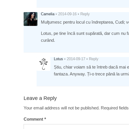
Camelia
•
2014-09-16
•
Reply
Mulţumesc pentru locul cu îndreptarea, Cudi; voi 
Lotus, pe tine încă sunt supărată, dar cum nu f
curând.
Lotus
•
2014-09-17
•
Reply
Știu, chiar voiam să te întreb dacă mai e
fantaza. Anyway. Ți-o trece până la urm
Leave a Reply
Your email address will not be published.
Required field
Comment
*