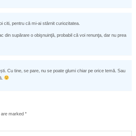
citi, pentru că mi-ai stârnit curiozitatea.
ac din supărare o obişnuinţă, probabil că voi renunţa, dar nu prea
ști. Cu tine, se pare, nu se poate glumi chiar pe orice temă. Sau
ă.
s are marked
*