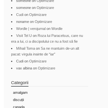
someone
on
Optimizare
someone
on
Optimizare
Cudi
on
Optimizare
noname
on
Optimizare
Wordle | verojurnal
on
Wordle
Visit Tel U
on
Roza lui Paracelsus, care nu
era a lui, ci a discipolului ce nu a fost să fie
Mihail Toma
on
Sa ne mantuim de-un alt
pacat: virgula inainte de “iar”
Cudi
on
Optimizare
vax albina
on
Optimizare
Categorii
amalgam
discuții
canada