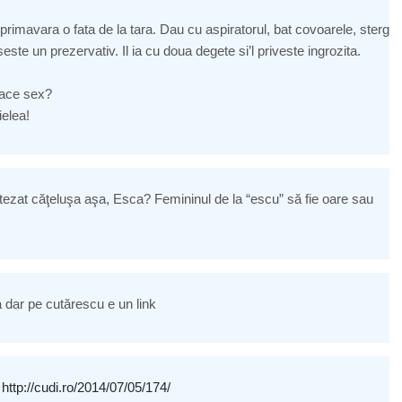
imavara o fata de la tara. Dau cu aspiratorul, bat covoarele, sterg
seste un prezervativ. Il ia cu doua degete si’l priveste ingrozita.
 face sex?
ielea!
botezat căţeluşa aşa, Esca? Femininul de la “escu” să fie oare sau
dar pe cutărescu e un link
-
http://cudi.ro/2014/07/05/174/