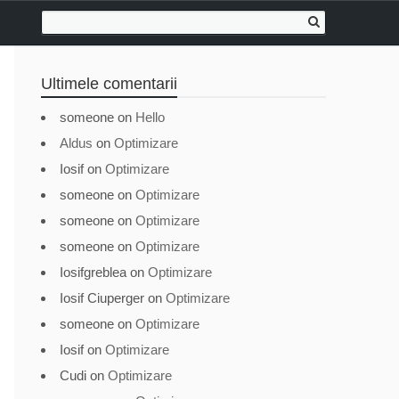
Ultimele comentarii
someone
on
Hello
Aldus
on
Optimizare
Iosif
on
Optimizare
someone
on
Optimizare
someone
on
Optimizare
someone
on
Optimizare
Iosifgreblea
on
Optimizare
Iosif Ciuperger
on
Optimizare
someone
on
Optimizare
Iosif
on
Optimizare
Cudi
on
Optimizare