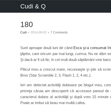
Cudi & Q
180
Cudi
•
2014-09-03
•
7 Comments
Sunt aproape două luni de când
Esca şi-a consumat în
ţâţelor, care oricum par mai lungi, cumva. Nu ne dăm se
Şi dacă ar fi să fie, în cel mult două săptămâni vine barza
Piticul meu a crescut mare, recunoaşte şi ştie să scri
Bros (Star Scramble 2, 3, Flash 1, 2, 4 etc.).
Ieri am detectat activităţi dubioase pe blogul meu, con
privinţa căruia am descoperit că accesase panoul de 
caracterul dubios al activităţii şi după vreo 15 minute
Poate ar trebui să beau mai multă cafea.