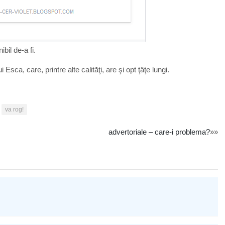
bil de-a fi.
ca, care, printre alte calităţi, are şi opt ţâţe lungi.
va rog!
advertoriale – care-i problema?
»»