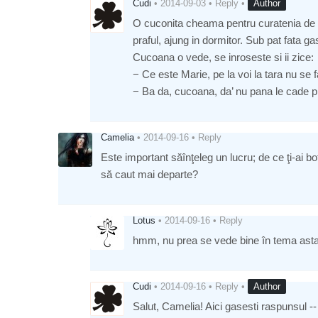
Cudi
•
2014-09-03
•
Reply
•
Author
O cuconita cheama pentru curatenia de pr
praful, ajung in dormitor. Sub pat fata ga
Cucoana o vede, se inroseste si ii zice:
− Ce este Marie, pe la voi la tara nu se
− Ba da, cucoana, da’ nu pana le cade p
Camelia
•
2014-09-16
•
Reply
Este important săînţeleg un lucru; de ce ţi-ai 
să caut mai departe?
Lotus
•
2014-09-16
•
Reply
hmm, nu prea se vede bine în tema asta 
Cudi
•
2014-09-16
•
Reply
•
Author
Salut, Camelia! Aici gasesti raspunsul -