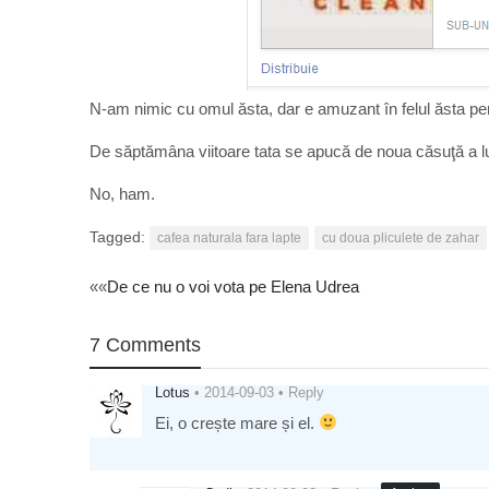
N-am nimic cu omul ăsta, dar e amuzant în felul ăsta peni
De săptămâna viitoare tata se apucă de noua căsuţă a lui Es
No, ham.
Tagged:
cafea naturala fara lapte
cu doua pliculete de zahar
Post
««
De ce nu o voi vota pe Elena Udrea
navigation
7 Comments
Lotus
•
2014-09-03
•
Reply
Ei, o crește mare și el.