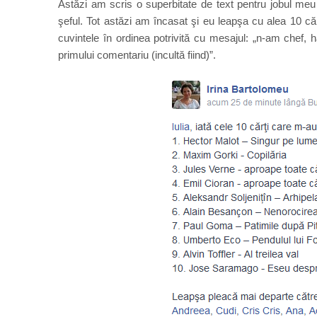
Astăzi am scris o superbitate de text pentru jobul me
şeful. Tot astăzi am încasat şi eu leapşa cu alea 10 că
cuvintele în ordinea potrivită cu mesajul: „n-am chef, ha
primului comentariu (incultă fiind)”.