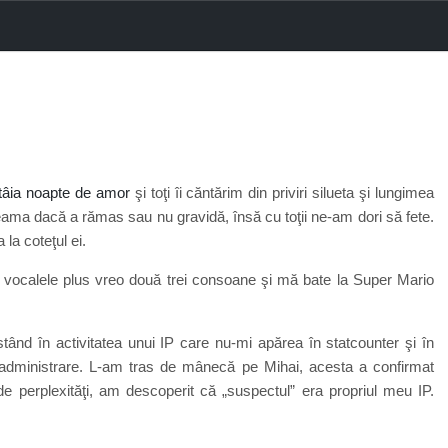
tâia noapte de amor
şi toţi îi căntărim din priviri silueta şi lungimea
ama dacă a rămas sau nu gravidă, însă cu toţii ne-am dori să fete.
 la coteţul ei.
e vocalele plus vreo două trei consoane şi mă bate la Super Mario
stând în activitatea unui IP care nu-mi apărea în statcounter şi în
administrare. L-am tras de mânecă pe Mihai, acesta a confirmat
 de perplexităţi, am descoperit că „suspectul” era propriul meu IP.