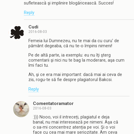
sufletească şi implinire blogăricească. Succes!
Reply
Cudi
2016-08-03
Femeia lui Dumnezeu, nu te mai da cu curu’ de
pământ degeaba, că nu te-o împins nimeni!
Pe de altă parte, ia exemplu: eu nu îţi şterg
comentarii şi nici nu te bag la moderare, aşa cum
îmi faci tu.
Ah, şi ce era mai important: dacă mai ai ceva de
zis, rogu-te să fie despre plagiatorul Bakcsi.
Reply
Comentatoramator
2016-08-03
:))) Nooo, voi il intreceți, plagiatul e deja
banal, nu mai interesează pe nimeni. Aşa că
o sa-mi concentrez atenția pe voi. Şi o voi
face cu cea mai mare seriozitate. Am ceva