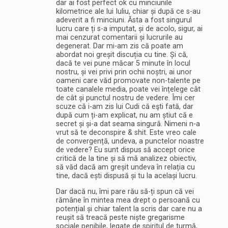
dar ai fost perfect ok cu minciunile
kilometrice ale lui Iuliu, chiar și după ce s-au
adeverit a fi minciuni. Ăsta a fost singurul
lucru care ți s-a imputat, și de acolo, sigur, ai
mai cenzurat comentarii și lucrurile au
degenerat. Dar mi-am zis că poate am
abordat noi greșit discuția cu tine. Și că,
dacă te vei pune măcar 5 minute în locul
nostru, și vei privi prin ochii noștri, ai unor
oameni care văd promovate non-talente pe
toate canalele media, poate vei înțelege cât
de cât și punctul nostru de vedere. Îmi cer
scuze că i-am zis lui Cudi că eşti fată, dar
după cum ți-am explicat, nu am știut că e
secret și și-a dat seama singură. Nimeni n-a
vrut să te deconspire & shit. Este vreo cale
de convergență, undeva, a punctelor noastre
de vedere? Eu sunt dispus să accept orice
critică de la tine și să mă analizez obiectiv,
să văd dacă am greșit undeva în relația cu
tine, dacă ești dispusă și tu la același lucru.
Dar dacă nu, îmi pare rău să-ți spun că vei
rămâne în mintea mea drept o persoană cu
potențial și chiar talent la scris dar care nu a
reușit să treacă peste niște gregarisme
sociale penibile, legate de spiritul de turmă,