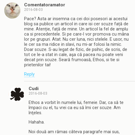
Comentatoramator
2016-08-03
Pace? Asta ar insemna ca cei doi posesori ai acestui
blog sa publice un articol in care isi cer scuze față de
mine. Atenție, față de mine. Un articol la fel de amplu
ca si precedentele. Si pe care-l vor promova cu mâna
lor pe grupuri. Atat. Nu cer luna, nici stelele. E usor, nu
le cer sa ma ridice in slavi, nu mi-ar folosi la nimic.
Doar scuze. S-au legat de fizic, de psihic, de scris, de
tot ce le-a stat in cale, aşa că pacea nu poate veni
decat prin scuze. Seară frumoasă, Ethos, si tie si
prietenilor tai!
Reply
Cudi
2016-08-03
Ethos a vorbit în numele lui, femeie. Dar, ca să te
împaci cu el, tu vrei ca eu să îmi cer scuze. Am
înţeles.
Hahaha.
Noi două am rămas câteva paragrafe mai sus,