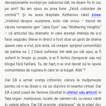
decepţionante evoluţii pe subiectul dat, ne doare fix în cur,
pe unii? Nu am spus eu prea bine: „falsă coborâre de
cortină”? Şi nu avea dreptate Ketherius când
zicea
:
„Vorbind despre susţinere, este clar oricui – trecut de
vârsta romanelor gen “Jane Eyre” sau “Wuthering Heights”
– că articolul tău dramatic în care anunţai intenţia de a-ţi
face seppuku literar în direct a fost doar un gest de drama
queen care a vrut, prin asta, să conjure sprijinul comunităţii
de partea sa. […] Dacă sufereai într-atât pe cât spui, ai fi
suferit în linişte şi, poate, ţi-ai fi închis (temporar sau nu)
blogul fără fanfară. Tu, de fapt, n-ai vrut decât să te spele
comunitatea de ruşinea în care te-ai băgat. Atât.”?
Dar EA a urmat voinţa cititorilor, cărora le mulţumeşte
pentru că n-au lăsat-o să se dizolve în neantul virtual. Dar
EA a ţinut piept de femeie (ilustrat în
ultimul său articol
) în
faţa urgiei maliţioase, iscate de oameni răi, cu nasul vârât
în oalele altora. Dar EA promite „stiptease” de la etaju’ doi,