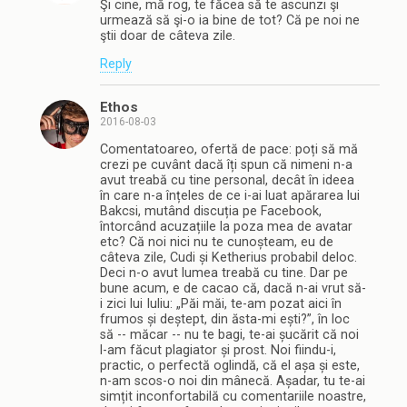
Şi cine, mă rog, te făcea să te ascunzi şi
urmează să şi-o ia bine de tot? Că pe noi ne
ştii doar de câteva zile.
Reply
Ethos
2016-08-03
Comentatoareo, ofertă de pace: poți să mă
crezi pe cuvânt dacă îți spun că nimeni n-a
avut treabă cu tine personal, decât în ideea
în care n-a înțeles de ce i-ai luat apărarea lui
Bakcsi, mutând discuția pe Facebook,
întorcând acuzațiile la poza mea de avatar
etc? Că noi nici nu te cunoșteam, eu de
câteva zile, Cudi și Ketherius probabil deloc.
Deci n-o avut lumea treabă cu tine. Dar pe
bune acum, e de cacao că, dacă n-ai vrut să-
i zici lui Iuliu: „Păi măi, te-am pozat aici în
frumos și deștept, din ăsta-mi ești?”, în loc
să -- măcar -- nu te bagi, te-ai șucărit că noi
l-am făcut plagiator și prost. Noi fiindu-i,
practic, o perfectă oglindă, că el așa și este,
n-am scos-o noi din mânecă. Așadar, tu te-ai
simțit inconfortabilă cu comentariile noastre,