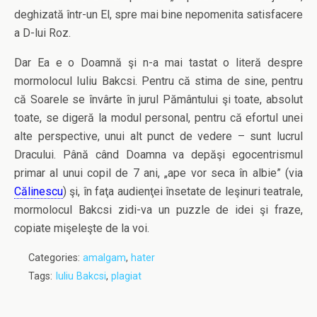
deghizată într-un El, spre mai bine nepomenita satisfacere
a D-lui Roz.
Dar Ea e o Doamnă şi n-a mai tastat o literă despre
mormolocul Iuliu Bakcsi. Pentru că stima de sine, pentru
că Soarele se învârte în jurul Pământului şi toate, absolut
toate, se digeră la modul personal, pentru că efortul unei
alte perspective, unui alt punct de vedere – sunt lucrul
Dracului. Până când Doamna va depăşi egocentrismul
primar al unui copil de 7 ani, „ape vor seca în albie” (via
Călinescu
) şi, în faţa audienţei însetate de leşinuri teatrale,
mormolocul Bakcsi zidi-va un puzzle de idei şi fraze,
copiate mişeleşte de la voi.
Categories:
amalgam
,
hater
Tags:
Iuliu Bakcsi
,
plagiat