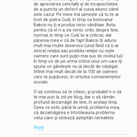
de aprecierea celorlalți și de incapacitatea
de a puncta un defect al cuiva atunci când
este cazul. Pe mine mă uimește că tu te-ai
lovit de piatra Cudi, în timp ce bolovanul
Bakcsi nu ți-a produs nicio vânătaie. Asta
pentru că el n-a zis nimic critic despre tine,
normal, în timp ce Cudi te-a criticat, dar
părerea mea e că de fapt Bakcsi îți aduce
mult mai multe deservicii (unul fiind că ți-ai
stricat relația sau posibila relație cu niște
oameni care sunt puțin mai sus de nivelul lui)
în timp ce de pe urma criticii unui om care îți
spune ce gândește nu ai decât de câștigat.
Infinit mai mult decât de la 100 de oameni
care te pupăcesc, în virtutea conveniențelor
sociale.
O să continuu să te citesc, și probabil n-o să
te mai pun la zid pe blog, dar o să rămân
profund dezamăgit de tine, în același timp.
Ceea ce este, până la urmă, problema mea,
că dezamăgirea e întotdeauna problema
celui care-și setează așteptări nerealiste.
Reply