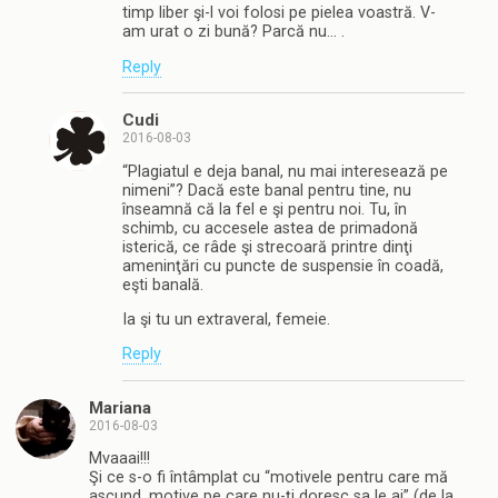
timp liber şi-l voi folosi pe pielea voastră. V-
am urat o zi bună? Parcă nu… .
Reply
Cudi
2016-08-03
“Plagiatul e deja banal, nu mai interesează pe
nimeni”? Dacă este banal pentru tine, nu
înseamnă că la fel e şi pentru noi. Tu, în
schimb, cu accesele astea de primadonă
isterică, ce râde şi strecoară printre dinţi
ameninţări cu puncte de suspensie în coadă,
eşti banală.
Ia şi tu un extraveral, femeie.
Reply
Mariana
2016-08-03
Mvaaai!!!
Şi ce s-o fi întâmplat cu “motivele pentru care mă
ascund, motive pe care nu-ți doresc sa le ai” (de la