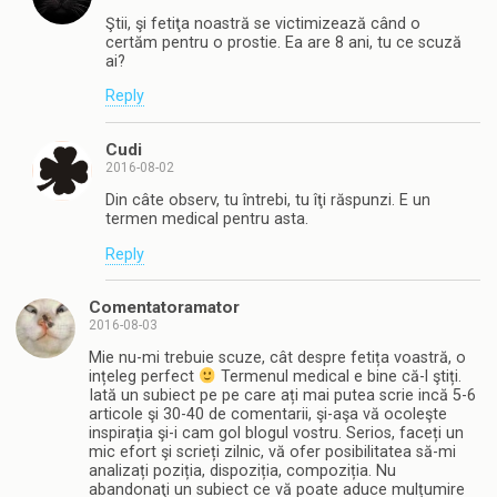
Ştii, şi fetiţa noastră se victimizează când o
certăm pentru o prostie. Ea are 8 ani, tu ce scuză
ai?
Reply
Cudi
2016-08-02
Din câte observ, tu întrebi, tu îţi răspunzi. E un
termen medical pentru asta.
Reply
Comentatoramator
2016-08-03
Mie nu-mi trebuie scuze, cât despre fetița voastră, o
ințeleg perfect
Termenul medical e bine că-l ştiți.
Iată un subiect pe pe care ați mai putea scrie incă 5-6
articole şi 30-40 de comentarii, şi-aşa vă ocoleşte
inspirația şi-i cam gol blogul vostru. Serios, faceți un
mic efort şi scrieți zilnic, vă ofer posibilitatea să-mi
analizați poziția, dispoziția, compoziția. Nu
abandonaţi un subiect ce vă poate aduce mulțumire