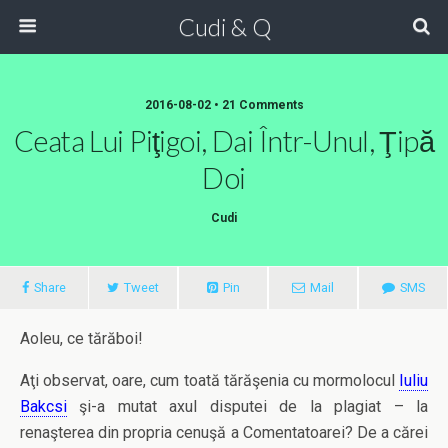
Cudi & Q
2016-08-02 • 21 Comments
Ceata Lui Piţigoi, Dai Într-Unul, Ţipă
Doi
Cudi
Share
Tweet
Pin
Mail
SMS
Aoleu, ce tărăboi!
Aţi observat, oare, cum toată tărăşenia cu mormolocul
Iuliu
Bakcsi
şi-a mutat axul disputei de la plagiat – la
renaşterea din propria cenuşă a Comentatoarei? De a cărei