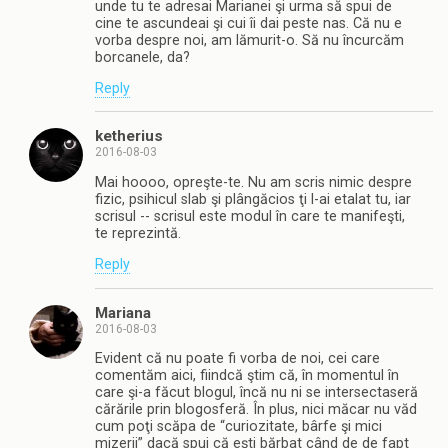
unde tu te adresai Marianei şi urma să spui de
cine te ascundeai şi cui îi dai peste nas. Că nu e
vorba despre noi, am lămurit-o. Să nu încurcăm
borcanele, da?
Reply
ketherius
2016-08-03
Mai hoooo, opreşte-te. Nu am scris nimic despre
fizic, psihicul slab şi plângăcios ţi l-ai etalat tu, iar
scrisul -- scrisul este modul în care te manifeşti,
te reprezintă.
Reply
Mariana
2016-08-03
Evident că nu poate fi vorba de noi, cei care
comentăm aici, fiindcă ştim că, în momentul în
care şi-a făcut blogul, încă nu ni se intersectaseră
cărările prin blogosferă. În plus, nici măcar nu văd
cum poţi scăpa de “curiozitate, bârfe şi mici
mizerii” dacă spui că eşti bărbat când de de fapt