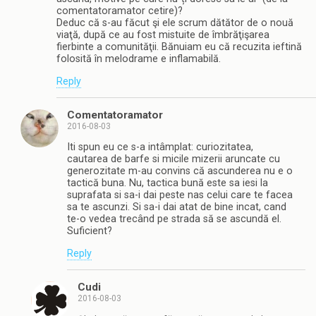
comentatoramator cetire)?
Deduc că s-au făcut şi ele scrum dătător de o nouă
viaţă, după ce au fost mistuite de îmbrăţişarea
fierbinte a comunităţii. Bănuiam eu că recuzita ieftină
folosită în melodrame e inflamabilă.
Reply
Comentatoramator
2016-08-03
Iti spun eu ce s-a intâmplat: curiozitatea,
cautarea de barfe si micile mizerii aruncate cu
generozitate m-au convins că ascunderea nu e o
tactică buna. Nu, tactica bună este sa iesi la
suprafata si sa-i dai peste nas celui care te facea
sa te ascunzi. Si sa-i dai atat de bine incat, cand
te-o vedea trecând pe strada să se ascundă el.
Suficient?
Reply
Cudi
2016-08-03