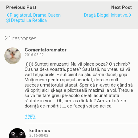
Previous Post
Next Post
Plagiatorul, Drama Queen
Dragă Blogal Initiative,
Şi Dreptul La Replică
21 responses
Comentatoramator
2016-08-02
:))))) Sunteți amuzanți. Nu vă place poza? O schimb?
Cu una de-a voastră, poate? Sau lasă, nu vreau să vă
văd fețişoarele. E suficient să ştiu că-mi duceți grija.
Mulțumesc pentru spațiul acordat, doresc mult
succes următorului atacat. Sper că n-aveți de gând să
vă opriți aici, şi-aşa e plictiseală maximă la voi. Trebuie
să vă fie tare greu pe-acolo de-ați adunat atâta
răutate in voi… . Oh, am zis răutate? Am vrut să zic
dorință de-mpărțit …. ce faceți voi pe-acilea.
Reply
ketherius
2016-08-02