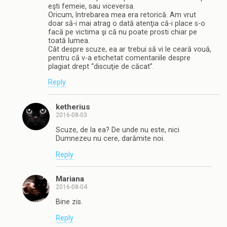
eşti femeie, sau viceversa.
Oricum, întrebarea mea era retorică. Am vrut
doar să-i mai atrag o dată atenţia că-i place s-o
facă pe victima şi că nu poate prosti chiar pe
toată lumea.
Cât despre scuze, ea ar trebui să vi le ceară vouă,
pentru că v-a etichetat comentariile despre
plagiat drept “discuţie de căcat”.
Reply
ketherius
2016-08-03
Scuze, de la ea? De unde nu este, nici
Dumnezeu nu cere, darămite noi.
Reply
Mariana
2016-08-04
Bine zis.
Reply