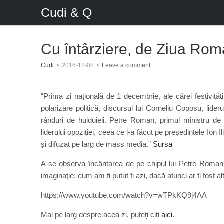
Cudi & Q
Cu întârziere, de Ziua Rom
Cudi
•
2016-12-08
•
Leave a comment
“Prima zi națională de 1 decembrie, ale cărei festivităț
polarizare politică, discursul lui Corneliu Coposu, lider
rânduri de huiduieli. Petre Roman, primul ministru de 
liderului opoziției, ceea ce l-a făcut pe președintele Io
și difuzat pe larg de mass media.”
Sursa
A se observa încântarea de pe chipul lui Petre Roman ş
imaginaţie: cum am fi putut fi azi, dacă atunci ar fi fost al
https://www.youtube.com/watch?v=wTPkKQ9j4AA
Mai pe larg despre acea zi, puteţi citi
aici
.