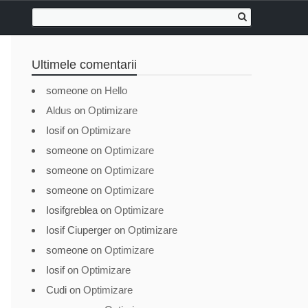
Ultimele comentarii
someone
on
Hello
Aldus
on
Optimizare
Iosif
on
Optimizare
someone
on
Optimizare
someone
on
Optimizare
someone
on
Optimizare
Iosifgreblea
on
Optimizare
Iosif Ciuperger
on
Optimizare
someone
on
Optimizare
Iosif
on
Optimizare
Cudi
on
Optimizare