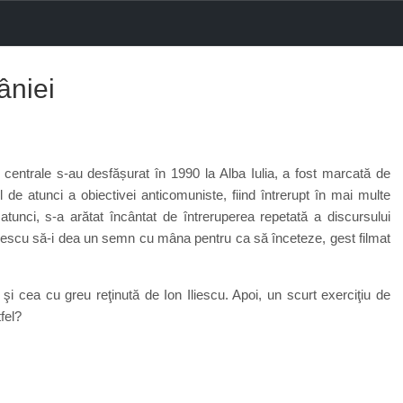
âniei
i centrale s-au desfășurat în 1990 la Alba Iulia, a fost marcată de
ul de atunci a obiectivei anticomuniste, fiind întrerupt în mai multe
atunci, s-a arătat încântat de întreruperea repetată a discursului
n Iliescu să-i dea un semn cu mâna pentru ca să înceteze, gest filmat
i cea cu greu reţinută de Ion Iliescu. Apoi, un scurt exerciţiu de
tfel?