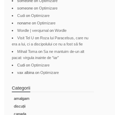
someone
on
Optimizare
someone
on
Optimizare
Cudi
on
Optimizare
noname
on
Optimizare
Wordle | verojurnal
on
Wordle
Visit Tel U
on
Roza lui Paracelsus, care nu
era a lui, ci a discipolului ce nu a fost să fie
Mihail Toma
on
Sa ne mantuim de-un alt
pacat: virgula inainte de “iar”
Cudi
on
Optimizare
vax albina
on
Optimizare
Categorii
amalgam
discuții
canada