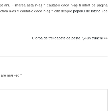
 ani. Filmarea asta n-aş fi căutat-o dacă n-aş fi intrat pe pagina
ctivă n-aş fi căutat-o dacă n-aş fi citit despre
poporul de lozinci
(ce
Ciorbă de trei capete de peşte. Şi-un trunchi.
»»
s are marked
*