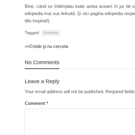
Bine, când se întâmplau toate astea aveam în jur de opt
wikipedia mai sus linkuită. Şi nici pagina wikipedia respe
titlu inspirat!).
Tagged:
Romania
Post
««
Crede şi nu cerceta
navigation
No Comments
Leave a Reply
Your email address will not be published.
Required field
Comment
*