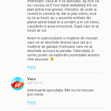
Interesant. Dacă ar fi să speculez, aș zice că
nu-i exclus să fi fost inițial dedublată într-un
plan astral mai grosier, chinuitor, de unde ai
revenit în camera ta, dar în plan eteric, încă
nu te-ai trezit, iar o anumită entitate din
planul astral inițial te-a urmărit și în cel eteric,
cauzându-ți acea smucitură. După care te-ai
trezit de tot.
Avem în subconștient o mulțime de monștri
care ne-ar deschide drumul spre iad și o
mulțime de gânduri frumoase care ne-ar
deschide accesul la paradis. Câteodată, în
somn, poate că explorăm potențialul acestor
chei ascunse.
Reply
Vero
2017-01-16
Interesantă speculaţia. Mie nu-mi trecuse
prin minte.
Reply