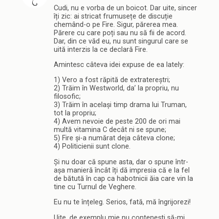
Cudi, nu e vorba de un boicot. Dar uite, sincer
îți zic: ai stricat frumusețe de discuție
chemând-o pe Fire. Sigur, părerea mea.
Părere cu care poți sau nu să fii de acord.
Dar, din ce văd eu, nu sunt singurul care se
uită interzis la ce declară Fire.
Amintesc câteva idei expuse de ea lately:
1) Vero a fost răpită de extratereștri;
2) Trăim în Westworld, da’ la propriu, nu
filosofic;
3) Trăim în același timp drama lui Truman,
tot la propriu;
4) Avem nevoie de peste 200 de ori mai
multă vitamina C decât ni se spune;
5) Fire și-a numărat deja câteva clone;
4) Politicienii sunt clone.
Și nu doar că spune asta, dar o spune într-
așa manieră încât îți dă impresia că e la fel
de bătută în cap ca habotnicii ăia care vin la
tine cu Turnul de Veghere.
Eu nu te înțeleg. Serios, fată, mă îngrijorezi!
Uite, de exemplu mie nu contenești să-mi