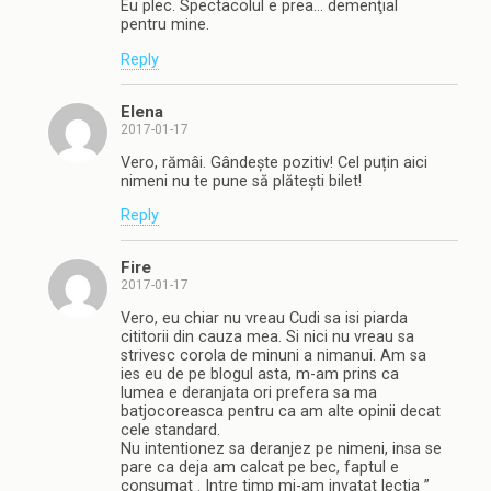
Eu plec. Spectacolul e prea… demenţial
pentru mine.
Reply
Elena
2017-01-17
Vero, rămâi. Gândește pozitiv! Cel puțin aici
nimeni nu te pune să plătești bilet!
Reply
Fire
2017-01-17
Vero, eu chiar nu vreau Cudi sa isi piarda
cititorii din cauza mea. Si nici nu vreau sa
strivesc corola de minuni a nimanui. Am sa
ies eu de pe blogul asta, m-am prins ca
lumea e deranjata ori prefera sa ma
batjocoreasca pentru ca am alte opinii decat
cele standard.
Nu intentionez sa deranjez pe nimeni, insa se
pare ca deja am calcat pe bec, faptul e
consumat . Intre timp mi-am invatat lectia ”