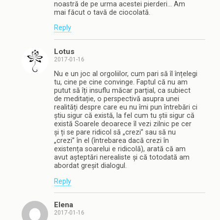
noastră de pe urma acestei pierderi… Am
mai făcut o tavă de ciocolată.
Reply
Lotus
2017-01-16
Nu e un joc al orgoliilor, cum pari să îl înțelegi
tu, cine pe cine convinge. Faptul că nu am
putut să îți insuflu măcar parțial, ca subiect
de meditație, o perspectivă asupra unei
realități despre care eu nu îmi pun întrebări ci
știu sigur că există, la fel cum tu știi sigur că
există Soarele deoarece îl vezi zilnic pe cer
și ți se pare ridicol să „crezi” sau să nu
„crezi” în el (întrebarea dacă crezi în
existența soarelui e ridicolă), arată că am
avut așteptări nerealiste și că totodată am
abordat greșit dialogul.
Reply
Elena
2017-01-16