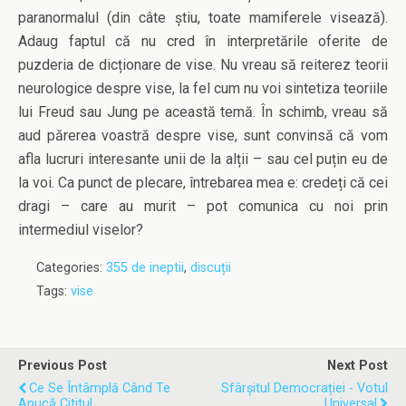
paranormalul (din câte știu, toate mamiferele visează).
Adaug faptul că nu cred în interpretările oferite de
puzderia de dicționare de vise. Nu vreau să reiterez teorii
neurologice despre vise, la fel cum nu voi sintetiza teoriile
lui Freud sau Jung pe această temă. În schimb, vreau să
aud părerea voastră despre vise, sunt convinsă că vom
afla lucruri interesante unii de la alții – sau cel puțin eu de
la voi. Ca punct de plecare, întrebarea mea e: credeți că cei
dragi – care au murit – pot comunica cu noi prin
intermediul viselor?
Categories:
355 de ineptii
,
discuții
Tags:
vise
Previous Post
Next Post
Ce Se Întâmplă Când Te
Sfârșitul Democrației - Votul
Apucă Cititul
Universal