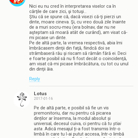
Nici eu nu cred în interpretarea viselor ca în
cărţile de care zici, şi totuşi…
Ştiu că se spune că, dacă visezi că-ţi pierzi un
dinte, moare cineva. Şi, cu vreo două zile înainte
de a muri socru-meu (era bolnav, dar nu ne
aşteptam să moară atât de curând), am visat că-
mi picase un dinte.
Pe de altă parte, la vremea respectivă, abia îmi
îmbrăcasem dinţii din faţă, fiindcă doi se
strâmbaseră rău şi riscam să rămân fără ei. Deci
e foarte posibil să nu fi fost decât o coincidenţă,
am visat că-mi picase îmbrăcătura, cu tot cu unul
din dinţii ăia.
Reply
Lotus
2017-01-16
Pe de altă parte, e posibil să fie un vis
premonitoriu, dar nu pentru că picarea
dinților ar însemna, la modul absolut și
universal, decesul cuiva, ci pentru că
tu știai
asta
. Adică mesajul ți-a fost transmis într-o
limbă în care tu l-ai putut accesa, într-o limbă