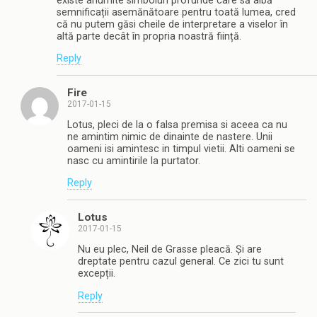
existe anumite simboluri profunde care să aibă
semnificații asemănătoare pentru toată lumea, cred
că nu putem găsi cheile de interpretare a viselor în
altă parte decât în propria noastră ființă.
Reply
Fire
2017-01-15
Lotus, pleci de la o falsa premisa si aceea ca nu
ne amintim nimic de dinainte de nastere. Unii
oameni isi amintesc in timpul vietii. Alti oameni se
nasc cu amintirile la purtator.
Reply
Lotus
2017-01-15
Nu eu plec, Neil de Grasse pleacă. Și are
dreptate pentru cazul general. Ce zici tu sunt
excepții.
Reply