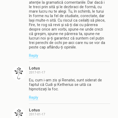
atenție la gramatică comentariile. Dar dacă i
le treci prin sită și le dezbraci de formă, cu
mare lucru nu te alegi. Tu, în schimb, le turui
în forme nu la fel de studiate, corectate, dar
lași multe-n sită. Cu riscul ca ceilalți să plece,
Fire, te rog să revii și să-ți dai cu părerea
despre orice am vorbi, spune-ne unde crezi
că greșim, spune-ne părerea ta, spune-ne
lucruri noi și-ți garantez că suntem cel puțin
trei perechi de ochi pe-aici care nu se vor da
peste cap aflându-ți opiniile.
Reply
Lotus
2017-01-17
Eu, cum i-am zis și Renatei, sunt siderat de
faptul că Cudi și Ketherius se uită ca
hipnotizați la foc.
Reply
Lotus
2017-01-17