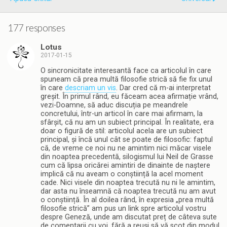
177 responses
Lotus
2017-01-15
O sincronicitate interesantă face ca articolul în care
spuneam că prea multă filosofie strică să fie fix unul
în care
descriam un vis
. Dar cred că m-ai interpretat
greșit. În primul rând, eu făceam acea afirmație vrând,
vezi-Doamne, să aduc discuția pe meandrele
concretului, într-un articol în care mai afirmam, la
sfârșit, că nu am un subiect principal. În realitate, era
doar o figură de stil: articolul acela are un subiect
principal, și încă unul cât se poate de filosofic: faptul
că, de vreme ce noi nu ne amintim nici măcar visele
din noaptea precedentă, silogismul lui Neil de Grasse
cum că lipsa oricărei amintiri de dinainte de naștere
implică că nu aveam o conștiință la acel moment
cade. Nici visele din noaptea trecută nu ni le amintim,
dar asta nu înseamnă că noaptea trecută nu am avut
o conștiință. În al doilea rând, în expresia „prea multă
filosofie strică” am pus un link spre articolul vostru
despre Geneză, unde am discutat preț de câteva sute
de comentarii cu voi, fără a reuși să vă scot din modul