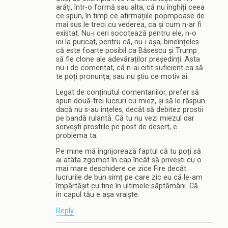
arăți, într-o formă sau alta, că nu înghiți ceea
ce spun, în timp ce afirmațiile popmpoase de
mai sus le treci cu vederea, ca și cum n-ar fi
existat. Nu-i ceri socotează pentru ele, n-o
iei la puricat, pentru că, nu-i așa, bineînțeles
că este foarte posibil ca Băsescu și Trump
să fie clone ale adevăraților președinți. Asta
nu-i de comentat, că n-ai citit suficient ca să
te poți pronunța, sau nu știu ce motiv ai.
Legat de conținutul comentariilor, prefer să
spun două-trei lucruri cu miez, și să le răspun
dacă nu s-au înțeles, decât să debitez prostii
pe bandă rulantă. Că tu nu vezi miezul dar
servești prostiile pe post de desert, e
problema ta.
Pe mine mă îngrijorează faptul că tu poți să
ai atâta zgomot în cap încât să privești cu o
mai mare deschidere ce zice Fire decât
lucrurile de bun simț pe care zic eu că le-am
împărtășit cu tine în ultimele săptămâni. Că
în capul tău e așa vraiște.
Reply