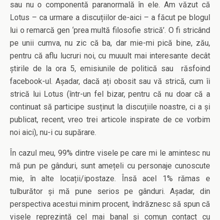
sau nu o componentă paranormală în ele. Am văzut că
Lotus – ca urmare a discuțiilor de-aici – a făcut pe blogul
lui o remarcă gen ‘prea multă filosofie strică’. O fi stricând
pe unii cumva, nu zic că ba, dar mie-mi pică bine, zău,
pentru că aflu lucruri noi, cu muuult mai interesante decât
știrile de la ora 5, emisiunile de politică sau răsfoind
facebook-ul. Așadar, dacă ați obosit sau vă strică, cum îi
strică lui Lotus (într-un fel bizar, pentru că nu doar că a
continuat să participe susținut la discuțiile noastre, ci a și
publicat, recent, vreo trei articole inspirate de ce vorbim
noi aici), nu-i cu supărare.
În cazul meu, 99% dintre visele pe care mi le amintesc nu
mă pun pe gânduri, sunt amețeli cu personaje cunoscute
mie, în alte locații/ipostaze. Însă acel 1% rămas e
tulburător și mă pune serios pe gânduri. Așadar, din
perspectiva acestui minim procent, îndrăznesc să spun că
visele reprezintă cel mai banal și comun contact cu