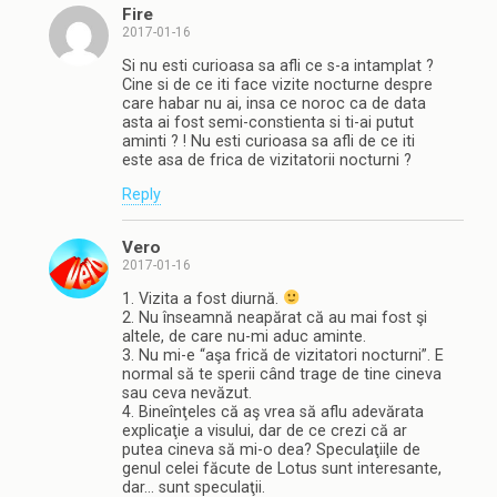
Fire
2017-01-16
Si nu esti curioasa sa afli ce s-a intamplat ?
Cine si de ce iti face vizite nocturne despre
care habar nu ai, insa ce noroc ca de data
asta ai fost semi-constienta si ti-ai putut
aminti ? ! Nu esti curioasa sa afli de ce iti
este asa de frica de vizitatorii nocturni ?
Reply
Vero
2017-01-16
1. Vizita a fost diurnă.
2. Nu înseamnă neapărat că au mai fost şi
altele, de care nu-mi aduc aminte.
3. Nu mi-e “aşa frică de vizitatori nocturni”. E
normal să te sperii când trage de tine cineva
sau ceva nevăzut.
4. Bineînţeles că aş vrea să aflu adevărata
explicaţie a visului, dar de ce crezi că ar
putea cineva să mi-o dea? Speculaţiile de
genul celei făcute de Lotus sunt interesante,
dar… sunt speculaţii.