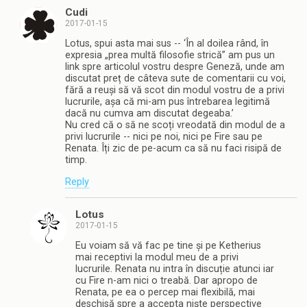
Cudi
2017-01-15
Lotus, spui asta mai sus -- ‘În al doilea rând, în
expresia „prea multă filosofie strică” am pus un
link spre articolul vostru despre Geneză, unde am
discutat preț de câteva sute de comentarii cu voi,
fără a reuși să vă scot din modul vostru de a privi
lucrurile, așa că mi-am pus întrebarea legitimă
dacă nu cumva am discutat degeaba.’
Nu cred că o să ne scoți vreodată din modul de a
privi lucrurile -- nici pe noi, nici pe Fire sau pe
Renata. Îți zic de pe-acum ca să nu faci risipă de
timp.
Reply
Lotus
2017-01-15
Eu voiam să vă fac pe tine și pe Ketherius
mai receptivi la modul meu de a privi
lucrurile. Renata nu intra în discuție atunci iar
cu Fire n-am nici o treabă. Dar apropo de
Renata, pe ea o percep mai flexibilă, mai
deschisă spre a accepta niște perspective