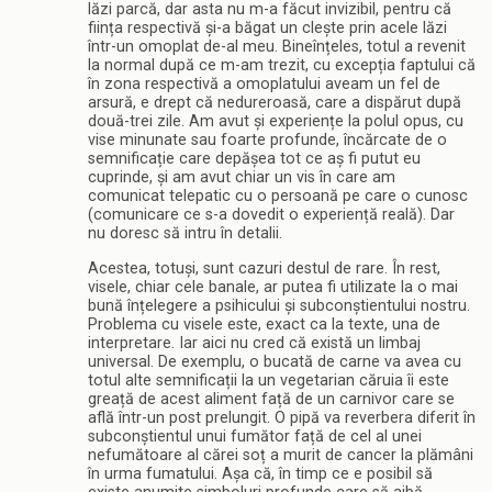
lăzi parcă, dar asta nu m-a făcut invizibil, pentru că
ființa respectivă și-a băgat un clește prin acele lăzi
într-un omoplat de-al meu. Bineînțeles, totul a revenit
la normal după ce m-am trezit, cu excepția faptului că
în zona respectivă a omoplatului aveam un fel de
arsură, e drept că nedureroasă, care a dispărut după
două-trei zile. Am avut și experiențe la polul opus, cu
vise minunate sau foarte profunde, încărcate de o
semnificație care depășea tot ce aș fi putut eu
cuprinde, și am avut chiar un vis în care am
comunicat telepatic cu o persoană pe care o cunosc
(comunicare ce s-a dovedit o experiență reală). Dar
nu doresc să intru în detalii.
Acestea, totuși, sunt cazuri destul de rare. În rest,
visele, chiar cele banale, ar putea fi utilizate la o mai
bună înțelegere a psihicului și subconștientului nostru.
Problema cu visele este, exact ca la texte, una de
interpretare. Iar aici nu cred că există un limbaj
universal. De exemplu, o bucată de carne va avea cu
totul alte semnificații la un vegetarian căruia îi este
greață de acest aliment față de un carnivor care se
află într-un post prelungit. O pipă va reverbera diferit în
subconștientul unui fumător față de cel al unei
nefumătoare al cărei soț a murit de cancer la plămâni
în urma fumatului. Așa că, în timp ce e posibil să