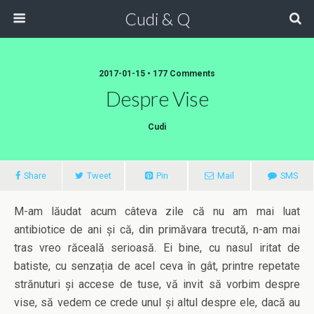
Cudi & Q
2017-01-15 • 177 Comments
Despre Vise
Cudi
Share
Tweet
Pin
Mail
SMS
M-am lăudat acum câteva zile că nu am mai luat
antibiotice de ani și că, din primăvara trecută, n-am mai
tras vreo răceală serioasă. Ei bine, cu nasul iritat de
batiste, cu senzația de acel ceva în gât, printre repetate
strănuturi și accese de tuse, vă invit să vorbim despre
vise, să vedem ce crede unul și altul despre ele, dacă au