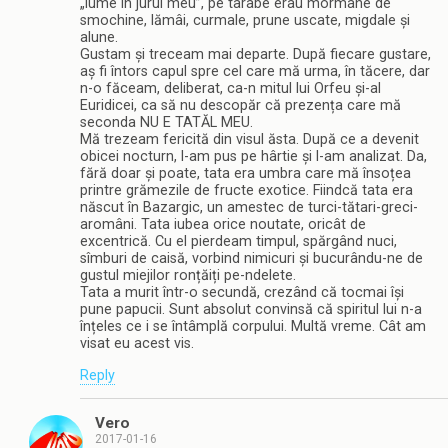
„lume în jurul meu”, pe tarabe erau mormane de
smochine, lămâi, curmale, prune uscate, migdale și
alune.
Gustam și treceam mai departe. După fiecare gustare,
aș fi întors capul spre cel care mă urma, în tăcere, dar
n-o făceam, deliberat, ca-n mitul lui Orfeu și-al
Euridicei, ca să nu descopăr că prezența care mă
seconda NU E TATĂL MEU.
Mă trezeam fericită din visul ăsta. După ce a devenit
obicei nocturn, l-am pus pe hârtie și l-am analizat. Da,
fără doar și poate, tata era umbra care mă însoțea
printre grămezile de fructe exotice. Fiindcă tata era
născut în Bazargic, un amestec de turci-tătari-greci-
aromâni. Tata iubea orice noutate, oricât de
excentrică. Cu el pierdeam timpul, spărgând nuci,
sîmburi de caisă, vorbind nimicuri și bucurându-ne de
gustul miejilor ronțăiți pe-ndelete.
Tata a murit într-o secundă, crezând că tocmai își
pune papucii. Sunt absolut convinsă că spiritul lui n-a
înțeles ce i se întâmplă corpului. Multă vreme. Cât am
visat eu acest vis.
Reply
Vero
2017-01-16