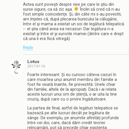
Astea sunt poveşti despre vise pe care le ştiu din
surse sigure, ca să zic aşa.
Înclin să cred că n-au
fost simple coincidenţe. Şi, din câte mi s-au povestit,
am înţeles că, după plecarea bunicului la călugărie,
între el şi mama a existat un soi de legătură telepatică
-- el ştia când avea ea necazuri. Dar legătura n-a
existat şi între el şi surorile mamei (dintre care e drept
că una îi era fiică vitregă).
Reply
Lotus
2017-01-16
Foarte interesant. Și eu cunosc câteva cazuri în
care moartea unui anumit membru din familie a
fost fie visată înainte, fie prevestită. Unele chiar
din familie, altele de la apropiați. Dacă i-ai relata
aceste lucruri unui om de știință, s-ar uita la tine
cruciș, după care cu o privire îngăduitoare.
La partea de final, astfel de legături telepatice se
bazează pe alte lucruri decât pe legătura de
sânge. De exemplu, pe anumite afinități profunde
între cei doi, care, dacă dăm credit teoriei
reîncarnării, pot să precede chiar existența