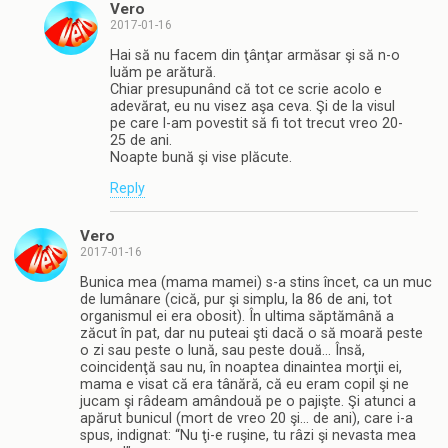
Vero
2017-01-16
Hai să nu facem din ţânţar armăsar şi să n-o
luăm pe arătură.
Chiar presupunând că tot ce scrie acolo e
adevărat, eu nu visez aşa ceva. Şi de la visul
pe care l-am povestit să fi tot trecut vreo 20-
25 de ani.
Noapte bună şi vise plăcute.
Reply
Vero
2017-01-16
Bunica mea (mama mamei) s-a stins încet, ca un muc
de lumânare (cică, pur şi simplu, la 86 de ani, tot
organismul ei era obosit). În ultima săptămână a
zăcut în pat, dar nu puteai şti dacă o să moară peste
o zi sau peste o lună, sau peste două… Însă,
coincidenţă sau nu, în noaptea dinaintea morţii ei,
mama e visat că era tânără, că eu eram copil şi ne
jucam şi râdeam amândouă pe o pajişte. Şi atunci a
apărut bunicul (mort de vreo 20 şi… de ani), care i-a
spus, indignat: “Nu ţi-e ruşine, tu râzi şi nevasta mea