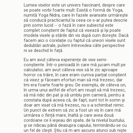
Lumea viselor este un univers fascinant, despre care
se poate vorbi foarte mult. Există o formă de Yoga,
numită Yoga Nidra, care în fazele avansate urmărește
să conducă practicantul la ceea ce s-ar putea descrie
prin somn lucid -- o fază în care subiectul este
complet conștient de faptul că visează și își poate
modela visele și stările din vis după cum dorește. Dacă
facem aici o corelație cu faptul că uneori visele sunt
dedublări astrale, putem întrevedea câte perspective
ni se deschid în față.
Eu am avut câteva experiențe de vise semi-
conștiente. Într-o perioadă în care mă jucam mult pe
calculator, am avut câteva vise să le zic aproape
horror ca trăire, în care eram cumva parțial conștient
că visez și făceam eforturi mari să mă trezesc, dar
îmi era foarte foarte greu. De exemplu, de câteva ori,
în urma unui astfel de efort am reușit să mă trezesc,
să mă ridic din pat și să umblu prin cameră, pentru a
constata după aceea că, de fapt, sunt tot în somn și
doar am visat că mă trezesc, nu s-a schimbat nimic.
Un punct de extrem să zic a fost un vis în care mă
urmărea o ființă mare, înaltă și care avea două
cordoane ce îi ieșeau din spate, de la nivelul bustului,
și se ridicau până deasupra capului, terminându-se cu
un fel de clești. Știu că m-am ascuns atunci sub niște