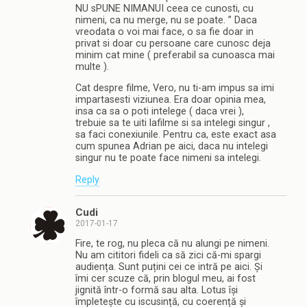
NU sPUNE NIMANUI ceea ce cunosti, cu
nimeni, ca nu merge, nu se poate. ” Daca
vreodata o voi mai face, o sa fie doar in
privat si doar cu persoane care cunosc deja
minim cat mine ( preferabil sa cunoasca mai
multe ).
Cat despre filme, Vero, nu ti-am impus sa imi
impartasesti viziunea. Era doar opinia mea,
insa ca sa o poti intelege ( daca vrei ),
trebuie sa te uiti lafilme si sa intelegi singur ,
sa faci conexiunile. Pentru ca, este exact asa
cum spunea Adrian pe aici, daca nu intelegi
singur nu te poate face nimeni sa intelegi.
Reply
Cudi
2017-01-17
Fire, te rog, nu pleca că nu alungi pe nimeni.
Nu am cititori fideli ca să zici că-mi spargi
audiența. Sunt puțini cei ce intră pe aici. Și
îmi cer scuze că, prin blogul meu, ai fost
jignită într-o formă sau alta. Lotus își
împletește cu iscusință, cu coerență și