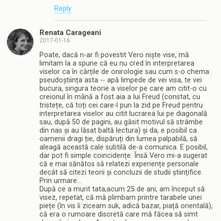
Reply
Renata Carageani
2017-01-16
Poate, dacă n-ar fi povestit Vero niște vise, mă
limitam la a spune că eu nu cred în interpretarea
viselor ca în cărțile de onirologie sau cum s-o chema
pseudoștiința asta -- apă limpede de vei visa, te vei
bucura, singura teorie a viselor pe care am citit-o cu
creionul în mână a fost aia a lui Freud (constat, cu
tristețe, că toți cei care-l pun la zid pe Freud pentru
interpretarea viselor au citit lucrarea lui pe diagonală
sau, după 50 de pagini, au găsit motivul să strâmbe
din nas și au lăsat baltă lectura) și da, e posibil ca
oamenii dragi ție, dispăruți din lumea palpabilă, să
aleagă această cale subtilă de-a comunica. E posibil,
dar pot fi simple coincidențe. Însă Vero mi-a sugerat
că e mai sănătos să relatezi experiențe personale
decât să citezi teorii și concluzii de studii științifice.
Prin urmare…
După ce a murit tata,acum 25 de ani, am început să
visez, repetat, că mă plimbam printre tarabele unei
piețe (în vis îi ziceam suk, adică bazar, piață orientală),
că era o rumoare discretă care mă făcea să simt