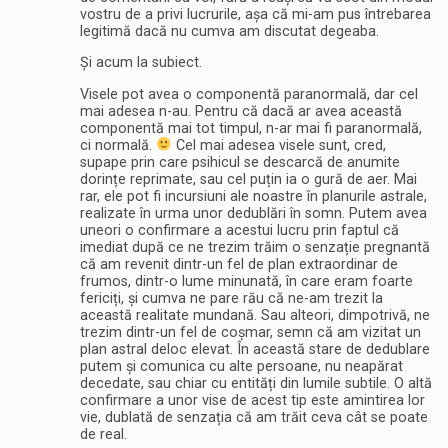
vostru de a privi lucrurile, așa că mi-am pus întrebarea
legitimă dacă nu cumva am discutat degeaba.
Și acum la subiect.
Visele pot avea o componentă paranormală, dar cel
mai adesea n-au. Pentru că dacă ar avea această
componentă mai tot timpul, n-ar mai fi paranormală,
ci normală.
Cel mai adesea visele sunt, cred,
supape prin care psihicul se descarcă de anumite
dorințe reprimate, sau cel puțin ia o gură de aer. Mai
rar, ele pot fi incursiuni ale noastre în planurile astrale,
realizate în urma unor dedublări în somn. Putem avea
uneori o confirmare a acestui lucru prin faptul că
imediat după ce ne trezim trăim o senzație pregnantă
că am revenit dintr-un fel de plan extraordinar de
frumos, dintr-o lume minunată, în care eram foarte
fericiți, și cumva ne pare rău că ne-am trezit la
această realitate mundană. Sau alteori, dimpotrivă, ne
trezim dintr-un fel de coșmar, semn că am vizitat un
plan astral deloc elevat. În această stare de dedublare
putem și comunica cu alte persoane, nu neapărat
decedate, sau chiar cu entități din lumile subtile. O altă
confirmare a unor vise de acest tip este amintirea lor
vie, dublată de senzația că am trăit ceva cât se poate
de real.