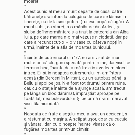
moare!”
*
Acest bunic al meu a murit departe de casă, către
bătrâneţe s-a întors la călugăria de care se lăsase în
tinereţe, cu de la sine putere (fusese popă călugăr). A
murit subit, ca stareţ la o mănăstire din Ardeal, şi
slujba de înmormântare s-a ţinut la catedrala din Alba
Iulia, pe care mama n-o mai văzuse niciodată, dar pe
care a recunoscut-o -- o visase cu câteva nopţi în
urmă, înainte de a afla de moartea bunicului.
*
Înainte de cutremurul din ’77, eu am visat de mai
multe ori că alergam speriată printre ruine, dar visul se
termina bine, înainte de a mă trezi îmi vedeam blocul
întreg. Ei, şi, în noaptea cutremurului, m-am întors
acasă (din Berceni în Militari), cu un autobuz până la
Bellu şi apoi pe jos. N-a fost tot drumul printre ruine,
dar, cu o staţie înainte de a ajunge acasă, am trecut
pe lângă un bloc dârâmat, împrăştiat aproape pe
toată lăţimea bulevardului. Şi pe urmă n-am mai avut
visul ăla niciodată.
*
Nepoata de frate a soţului meu a avut un accident, s-
a răsturnat cu maşina. A scăpat uşor, doar cu cucuie
şi vânătăi, dar, cu o noapte înainte, visase că o
fugărea moartea printr-un cimitir.
*