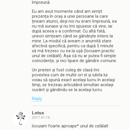
împreună.
Eu am avut momente când am simțit
prezența în oraș a unei persoane la care
țineam atunci, deși noi nu eram împreună, ea
nu mă sunase și nu îmi spusese că vine, iar
după aceea s-a confirmat. Cu altă fată,
uneori simțeam când se gândește intens la
mine. La modul că aveam o anumită stare
afectivă specifică, pentru ca după 5 minute
să mă trezesc cu ea la ușă (locuiam practic
unul de celălalt). Așa că nu ar putea fi simple
coincidențe, și nici tipare de gândire comune.
Un prieten și fost coleg de clasă îmi
povestea cum de multe ori el și iubita lui
voiau să spună exact același lucru în același
timp, se trezeau articulând simultan același
cuvânt și gândindu-se la același lucru.
Reply
Lotus
2017-01-16
locuiam foarte aproape* unul de celălalt