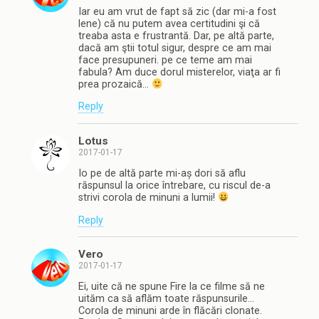
Iar eu am vrut de fapt să zic (dar mi-a fost
lene) că nu putem avea certitudini şi că
treaba asta e frustrantă. Dar, pe altă parte,
dacă am ştii totul sigur, despre ce am mai
face presupuneri. pe ce teme am mai
fabula? Am duce dorul misterelor, viaţa ar fi
prea prozaică…
Reply
Lotus
2017-01-17
Io pe de altă parte mi-aș dori să aflu
răspunsul la orice întrebare, cu riscul de-a
strivi corola de minuni a lumii!
Reply
Vero
2017-01-17
Ei, uite că ne spune Fire la ce filme să ne
uităm ca să aflăm toate răspunsurile…
Corola de minuni arde în flăcări clonate.