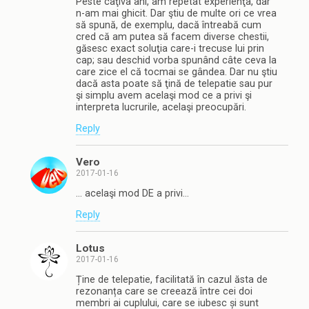
Peste câţiva ani, am repetat experienţa, dar
n-am mai ghicit. Dar ştiu de multe ori ce vrea
să spună, de exemplu, dacă întreabă cum
cred că am putea să facem diverse chestii,
găsesc exact soluţia care-i trecuse lui prin
cap; sau deschid vorba spunând câte ceva la
care zice el că tocmai se gândea. Dar nu ştiu
dacă asta poate să ţină de telepatie sau pur
şi simplu avem acelaşi mod ce a privi şi
interpreta lucrurile, acelaşi preocupări.
Reply
Vero
2017-01-16
… acelaşi mod DE a privi…
Reply
Lotus
2017-01-16
Ține de telepatie, facilitată în cazul ăsta de
rezonanța care se creează între cei doi
membri ai cuplului, care se iubesc și sunt