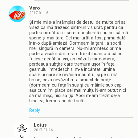
Vero
2017-01-16
Şi mie mi s-a întâmplat de destul de multe ori să
visez că mă trezesc dintr-un vis urât, pentru ca
partea următoare, semi-conştientă sau nu, să mă
sperie şi mai tare. Cel mai urât a fost prima dată,
într-o după-amiază. Dormeam la ţară, la socrii
mei, singură în cameră. Nu-mi amintesc prima
parte a visului, dar m-am trezit încântată că nu
fusese decât un vis, am văzut clar camera,
perdeaua subţire care tremura uşor în faţa
geamului întredeschis, m-a încântat lumina
soarelui care se revărsa înăuntru, şi pe urmă,
brusc, ceva nevăzut m-a smucit de braţe
(dormeam cu faţa în sus şi cu mâinile sub cap,
aşa cum îmi place cel mai mult). N-am putut nici
să mă mişc, nici să ţip. Apoi m-am trezit de-a
binelea, tremurând de frică.
Reply
Lotus
2017-01-16