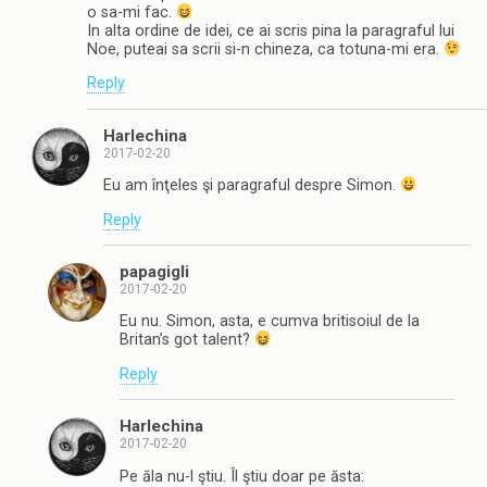
o sa-mi fac.
In alta ordine de idei, ce ai scris pina la paragraful lui
Noe, puteai sa scrii si-n chineza, ca totuna-mi era.
Reply
Harlechina
2017-02-20
Eu am înţeles şi paragraful despre Simon.
Reply
papagigli
2017-02-20
Eu nu. Simon, asta, e cumva britisoiul de la
Britan’s got talent?
Reply
Harlechina
2017-02-20
Pe ăla nu-l ştiu. Îl ştiu doar pe ăsta: