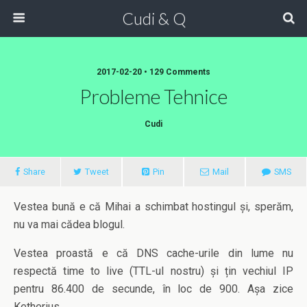
Cudi & Q
2017-02-20 • 129 Comments
Probleme Tehnice
Cudi
Share
Tweet
Pin
Mail
SMS
Vestea bună e că Mihai a schimbat hostingul și, sperăm,
nu va mai cădea blogul.
Vestea proastă e că DNS cache-urile din lume nu
respectă time to live (TTL-ul nostru) și țin vechiul IP
pentru 86.400 de secunde, în loc de 900. Așa zice
Ketherius.