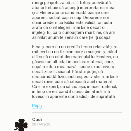
mergi pe ipoteza că ar fi totuși adevărată,
atunci trebuie să accepți interpretarea mea
și a Elenei atunci când există pasaje care,
aparent, se bat cap în cap. Deoarece noi
chiar credem că Biblia este validă, ori asta
arată că o înțelegem mai bine decât o
înțelegi tu, că o cunoaștem mai bine, că am
asimilat anumite sensuri care ție îți scapă.
E ca și cum eu nu cred în teoria relativității și
mă cert cu un fizician care o susține și, când
el îmi dă un citat din materialul lui Einstein, eu
găsesc un alt citat în același material, care,
după mintea mea naivă, spune exact invers
decât zice fizicianul. Păi stai puțin, că
deocamdată fizicianul respectiv știe mai bine
decât mine cum să citească acel material.
Că el e expert, ca să zic așa, în acel material,
în timp ce eu, când îl citesc din afară, mă
lovesc în aparente contradicții de suprafață.
Reply
Cudi
2017-02-20