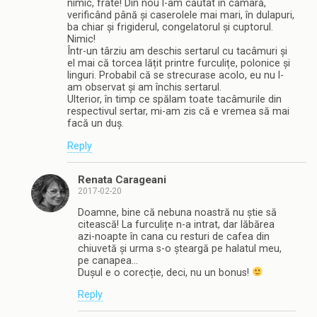
nimic, frate! Din nou l-am căutat în cămară,
verificând până și caserolele mai mari, în dulapuri,
ba chiar și frigiderul, congelatorul și cuptorul.
Nimic!
Într-un târziu am deschis sertarul cu tacâmuri și
el mai că torcea lățit printre furculițe, polonice și
linguri. Probabil că se strecurase acolo, eu nu l-
am observat și am închis sertarul.
Ulterior, în timp ce spălam toate tacâmurile din
respectivul sertar, mi-am zis că e vremea să mai
facă un duș.
Reply
Renata Carageani
2017-02-20
Doamne, bine că nebuna noastră nu știe să
citească! La furculițe n-a intrat, dar lăbărea
azi-noapte în cana cu resturi de cafea din
chiuvetă și urma s-o șteargă pe halatul meu,
pe canapea…
Dușul e o corecție, deci, nu un bonus!
Reply