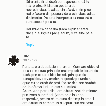
Diferența fiind, după cum spuneam, că tu
interpretezi Biblia din postura de
necredincioasă, adică din afară, în timp ce
noi o facem din postura de credincioși, adică
din interior. De asta interpretarea noastră o
surclasează pe a ta.
Dar mi-e că degeaba ți-am explicat atâta,
dacă n-ai înțeles până acum, o vei ține pe a
ta.
Reply
Cudi
2017-02-20
Renata, e a doua baie într-un an. Cum are obiceiul
de a se stecura prin cele mai imposibile locuri din
casă, prin spatele bibbliotecii, prin spatele
canapelelor, servantelor, respectiv pe unde n-
apuc eu să curăț de praf foarte des, am hotărât
că, la câteva luni, un duș nu-i strică.
Acum vreo patru zile l-am căutat zeci de minute
prin zona bucătăriei. Știam că e în zona
respectivă, pentru că mieuna din timp în timp. L-
am căutat în cămară, în dulapuri, sub chiuvetă --