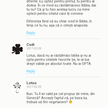
diferite. Eu optez pentru primul, tu pentru al
doilea. În ce mod eu răstălmăcesc Biblia, dar
tu nu? Că și tu faci același lucru ca mine:
optezi pentru citatul care îți convine.
Diferența fiind că eu chiar cred în Biblie, în
timp ce tu nu, așa că o citești anapoda.
Reply
Cudi
2017-02-20
Lotus, dacă nu ai răstălmăci biblia și nu ai
opta pentru citatele favorite ție, le-ai lua
drept valide pe absolut toate. Nu ai OPTA.
Reply
Lotus
2017-02-20
Bun. Tu îl iei valid pe cel propus de mine, din
Geneză? Accepți faptul că, pe baza lui,
trebuie să fim vegetarieni?