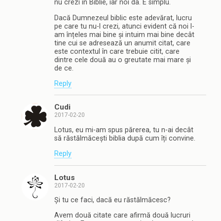
nu crezi în Biblie, iar noi da. E simplu.
Dacă Dumnezeul biblic este adevărat, lucru
pe care tu nu-l crezi, atunci evident că noi l-
am înțeles mai bine și intuim mai bine decât
tine cui se adresează un anumit citat, care
este contextul în care trebuie citit, care
dintre cele două au o greutate mai mare și
de ce.
Reply
Cudi
2017-02-20
Lotus, eu mi-am spus părerea, tu n-ai decât
să răstălmăcești biblia după cum îți convine.
Reply
Lotus
2017-02-20
Și tu ce faci, dacă eu răstălmăcesc?
Avem două citate care afirmă două lucruri