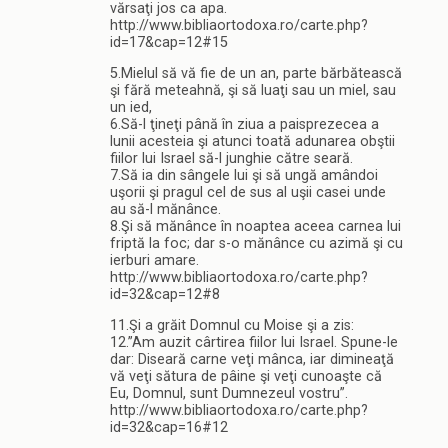
vărsaţi jos ca apa.
http://www.bibliaortodoxa.ro/carte.php?
id=17&cap=12#15
5.Mielul să vă fie de un an, parte bărbătească
şi fără meteahnă, şi să luaţi sau un miel, sau
un ied,
6.Să-l ţineţi până în ziua a paisprezecea a
lunii acesteia şi atunci toată adunarea obştii
fiilor lui Israel să-l junghie către seară.
7.Să ia din sângele lui şi să ungă amândoi
uşorii şi pragul cel de sus al uşii casei unde
au să-l mănânce.
8.Şi să mănânce în noaptea aceea carnea lui
friptă la foc; dar s-o mănânce cu azimă şi cu
ierburi amare.
http://www.bibliaortodoxa.ro/carte.php?
id=32&cap=12#8
11.Şi a grăit Domnul cu Moise şi a zis:
12.”Am auzit cârtirea fiilor lui Israel. Spune-le
dar: Diseară carne veţi mânca, iar dimineaţă
vă veţi sătura de pâine şi veţi cunoaşte că
Eu, Domnul, sunt Dumnezeul vostru”.
http://www.bibliaortodoxa.ro/carte.php?
id=32&cap=16#12