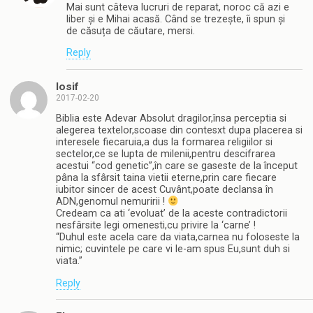
Mai sunt câteva lucruri de reparat, noroc că azi e
liber și e Mihai acasă. Când se trezește, îi spun și
de căsuța de căutare, mersi.
Reply
Iosif
2017-02-20
Biblia este Adevar Absolut dragilor,însa perceptia si
alegerea textelor,scoase din contesxt dupa placerea si
interesele fiecaruia,a dus la formarea religiilor si
sectelor,ce se lupta de milenii,pentru descifrarea
acestui “cod genetic”,în care se gaseste de la început
pâna la sfârsit taina vietii eterne,prin care fiecare
iubitor sincer de acest Cuvânt,poate declansa în
ADN,genomul nemuririi !
Credeam ca ati ‘evoluat’ de la aceste contradictorii
nesfârsite legi omenesti,cu privire la ‘carne’ !
“Duhul este acela care da viata,carnea nu foloseste la
nimic; cuvintele pe care vi le-am spus Eu,sunt duh si
viata.”
Reply