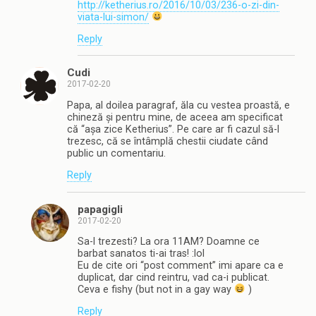
http://ketherius.ro/2016/10/03/236-o-zi-din-
viata-lui-simon/
Reply
Cudi
2017-02-20
Papa, al doilea paragraf, ăla cu vestea proastă, e
chineză și pentru mine, de aceea am specificat
că “așa zice Ketherius”. Pe care ar fi cazul să-l
trezesc, că se întâmplă chestii ciudate când
public un comentariu.
Reply
papagigli
2017-02-20
Sa-l trezesti? La ora 11AM? Doamne ce
barbat sanatos ti-ai tras! :lol
Eu de cite ori “post comment” imi apare ca e
duplicat, dar cind reintru, vad ca-i publicat.
Ceva e fishy (but not in a gay way
)
Reply