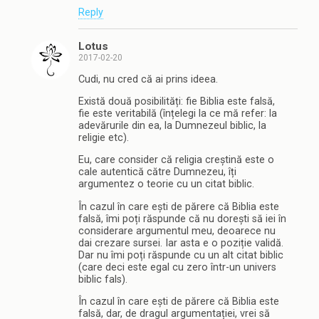
Reply
Lotus
2017-02-20
Cudi, nu cred că ai prins ideea.
Există două posibilități: fie Biblia este falsă,
fie este veritabilă (înțelegi la ce mă refer: la
adevărurile din ea, la Dumnezeul biblic, la
religie etc).
Eu, care consider că religia creștină este o
cale autentică către Dumnezeu, îți
argumentez o teorie cu un citat biblic.
În cazul în care ești de părere că Biblia este
falsă, îmi poți răspunde că nu dorești să iei în
considerare argumentul meu, deoarece nu
dai crezare sursei. Iar asta e o poziție validă.
Dar nu îmi poți răspunde cu un alt citat biblic
(care deci este egal cu zero într-un univers
biblic fals).
În cazul în care ești de părere că Biblia este
falsă, dar, de dragul argumentației, vrei să