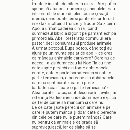
fructe e înainte de căderea din rai. Am putea
spune că atunci -- oamenii și animalele erau
într-un fel de stare de plenitudine și viață
eternă, când poate leii și panterele ar fi fost
în extaz molfăind frunze și fructe. Să zicem.
Apoi a urmat căderea din rai, când
dumnezeul biblic a izgonit pe pământ echipa
primordială. Abel, preferatul domnului, era
păstor, deci consumau și produse animale.
A urmat potopul. După potop, când toți au
ajuns pe un munte spălat de ape -- ce crezi
că mâncau animalele carnivore? Oare nu de
aceea i-a zis dumnezeu lui Noe “Ia cu tine
cate sapte perechi din toate dobitoacele
curate, cate o parte barbateasca si cate o
parte femeiasca; o pereche din dobitoacele
care nu sunt curate, cate o parte
barbateasca si cate o parte femeiasca”?
Alea curate, Lotus, sunt descrise în Levitic, ai
referința Harlechinei unde dumnezeu explică
ce fel de carne să mâncăm și care nu.
De ce câte șapte perechi din animalele pe
care le putem mânca și doar câte o pereche
din cele pe care nu le putem mânca? Oare
nu pentru ca animalele de pradă să
supraviețuiască, iar celelalte să se