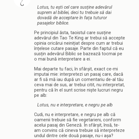
Lotus, tu ești cel care susține adevărul
suprem al bibliei, deci tu trebuie să dai
dovadă de acceptare în fața tuturor
pasajelor biblice.
Pe principiul ăsta, taoistul care susține
adevărul din Tao Te King ar trebui să accepte
opinia oricărui neinițiat despre cum ar trebui
înțelese cutare pasaje. Parte din faptul că eu
susțin adevărul Biblic se bazează tocmai pe
o mai bună interpretare a ei.
Mai departe tu faci, în sfârșit, exact ce-mi
imputai mie: interpretezi un pasaj care, dacă
ar fi să mă iau după un comentariu de-al tău
ceva mai de sus, ar trebui citit, nu interpretat,
pentru că în el sunt scrise niște lucruri negru
pe alb:
Lotus, nu e interpretare, e negru pe alb
Cudi, nu e interpretare, e negru pe alb că
oamenii trebuie să fie vegetarieni, conform
acelui pasaj din Geneză. În sfârșit, însă, te-
am convins că cineva trebuie să interpreteze
undul dintre cele două pasaje, nu-i așa?