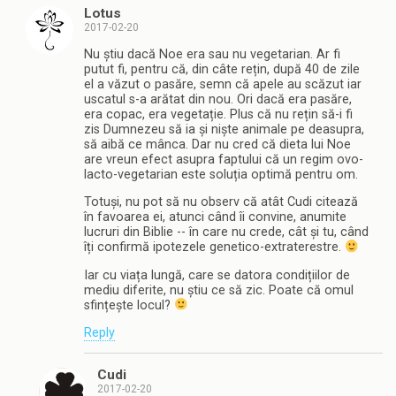
Lotus
2017-02-20
Nu știu dacă Noe era sau nu vegetarian. Ar fi
putut fi, pentru că, din câte rețin, după 40 de zile
el a văzut o pasăre, semn că apele au scăzut iar
uscatul s-a arătat din nou. Ori dacă era pasăre,
era copac, era vegetație. Plus că nu rețin să-i fi
zis Dumnezeu să ia și niște animale pe deasupra,
să aibă ce mânca. Dar nu cred că dieta lui Noe
are vreun efect asupra faptului că un regim ovo-
lacto-vegetarian este soluția optimă pentru om.
Totuși, nu pot să nu observ că atât Cudi citează
în favoarea ei, atunci când îi convine, anumite
lucruri din Biblie -- în care nu crede, cât și tu, când
îți confirmă ipotezele genetico-extraterestre.
Iar cu viața lungă, care se datora condițiilor de
mediu diferite, nu știu ce să zic. Poate că omul
sfințește locul?
Reply
Cudi
2017-02-20