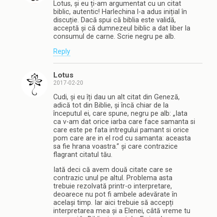
Lotus, și eu ți-am argumentat cu un citat
biblic, autentic! Harlechina l-a adus inițial în
discuție. Dacă spui că biblia este validă,
acceptă și că dumnezeul biblic a dat liber la
consumul de carne. Scrie negru pe alb.
Reply
Lotus
2017-02-20
Cudi, și eu îți dau un alt citat din Geneză,
adică tot din Biblie, și încă chiar de la
începutul ei, care spune, negru pe alb: „Iata
ca v-am dat orice iarba care face samanta si
care este pe fata intregului pamant si orice
pom care are in el rod cu samanta: aceasta
sa fie hrana voastra.” și care contrazice
flagrant citatul tău.
Iată deci că avem două citate care se
contrazic unul pe altul. Problema asta
trebuie rezolvată printr-o interpretare,
deoarece nu pot fi ambele adevărate în
același timp. Iar aici trebuie să accepți
interpretarea mea și a Elenei, câtă vreme tu