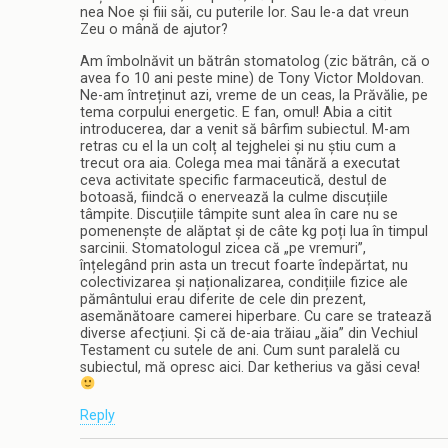
nea Noe și fiii săi, cu puterile lor. Sau le-a dat vreun
Zeu o mână de ajutor?
Am îmbolnăvit un bătrân stomatolog (zic bătrân, că o
avea fo 10 ani peste mine) de Tony Victor Moldovan.
Ne-am întreținut azi, vreme de un ceas, la Prăvălie, pe
tema corpului energetic. E fan, omul! Abia a citit
introducerea, dar a venit să bârfim subiectul. M-am
retras cu el la un colț al tejghelei și nu știu cum a
trecut ora aia. Colega mea mai tânără a executat
ceva activitate specific farmaceutică, destul de
botoasă, fiindcă o enervează la culme discuțiile
tâmpite. Discuțiile tâmpite sunt alea în care nu se
pomenenște de alăptat și de câte kg poți lua în timpul
sarcinii. Stomatologul zicea că „pe vremuri”,
înțelegând prin asta un trecut foarte îndepărtat, nu
colectivizarea și naționalizarea, condițiile fizice ale
pământului erau diferite de cele din prezent,
asemănătoare camerei hiperbare. Cu care se tratează
diverse afecțiuni. Și că de-aia trăiau „ăia” din Vechiul
Testament cu sutele de ani. Cum sunt paralelă cu
subiectul, mă opresc aici. Dar ketherius va găsi ceva!
Reply