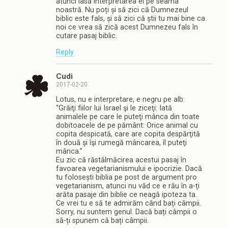
atunci lasă interpretarea ei pe seama
noastră. Nu poți și să zici că Dumnezeul
biblic este fals, și să zici că știi tu mai bine ca
noi ce vrea să zică acest Dumnezeu fals în
cutare pasaj biblic.
Reply
Cudi
2017-02-20
Lotus, nu e interpretare, e negru pe alb:
“Grăiţi fiilor lui Israel şi le ziceţi: Iată
animalele pe care le puteţi mânca din toate
dobitoacele de pe pământ: Orice animal cu
copita despicată, care are copita despărţită
în două şi îşi rumegă mâncarea, îl puteţi
mânca.”
Eu zic că răstălmăcirea acestui pasaj în
favoarea vegetarianismului e ipocrizie. Dacă
tu folosești biblia pe post de argument pro
vegetarianism, atunci nu văd ce e rău în a-ți
arăta pasaje din biblie ce neagă ipoteza ta.
Ce vrei tu e să te admirăm când bați câmpii.
Sorry, nu suntem genul. Dacă bați câmpii o
să-ți spunem că bați câmpii.