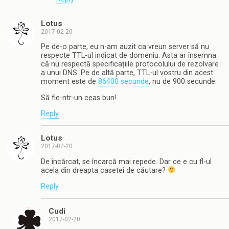
Lotus
2017-02-20
Pe de-o parte, eu n-am auzit ca vreun server să nu
respecte TTL-ul indicat de domeniu. Asta ar însemna
că nu respectă specificațiile protocolului de rezolvare
a unui DNS. Pe de altă parte, TTL-ul vostru din acest
moment este de
86400 secunde
, nu de 900 secunde.
Să fie-ntr-un ceas bun!
Reply
Lotus
2017-02-20
De încărcat, se încarcă mai repede. Dar ce e cu fl-ul
acela din dreapta casetei de căutare?
Reply
Cudi
2017-02-20