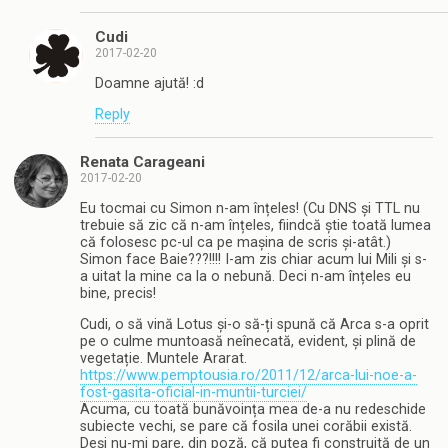
Cudi
2017-02-20
Doamne ajută! :d
Reply
Renata Carageani
2017-02-20
Eu tocmai cu Simon n-am înțeles! (Cu DNS și TTL nu
trebuie să zic că n-am înțeles, fiindcă știe toată lumea
că folosesc pc-ul ca pe mașina de scris și-atât.)
Simon face Baie???!!!! I-am zis chiar acum lui Mili și s-
a uitat la mine ca la o nebună. Deci n-am înțeles eu
bine, precis!
Cudi, o să vină Lotus și-o să-ți spună că Arca s-a oprit
pe o culme muntoasă neînecată, evident, și plină de
vegetație. Muntele Ararat.
https://www.pemptousia.ro/2011/12/arca-lui-noe-a-
fost-gasita-oficial-in-muntii-turciei/
Acuma, cu toată bunăvoința mea de-a nu redeschide
subiecte vechi, se pare că fosila unei corăbii există.
Deși nu-mi pare, din poză, că putea fi construită de un