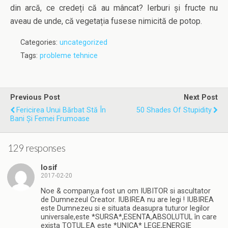
din arcă, ce credeți că au mâncat? Ierburi și fructe nu
aveau de unde, că vegetația fusese nimicită de potop.
Categories:
uncategorized
Tags:
probleme tehnice
Previous Post
Next Post
Fericirea Unui Bărbat Stă În
50 Shades Of Stupidity
Bani Și Femei Frumoase
129 responses
Iosif
2017-02-20
Noe & company,a fost un om IUBITOR si ascultator
de Dumnezeul Creator. IUBIREA nu are legi ! IUBIREA
este Dumnezeu si e situata deasupra tuturor legilor
universale,este *SURSA*,ESENTA,ABSOLUTUL în care
exista TOTUL.EA este *UNICA* LEGE,ENERGIE