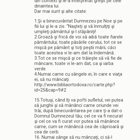
din context şi le-a interpretat greşit pe cele
dinaintea lui.
Dar mai sunt şi alte citate:
1.Şi a binecuvântat Dumnezeu pe Noe şi pe
fiii lui şi le-a zis: “Naşteţi şi vă înmulţiţi şi
umpleţi pământul şi-l stăpâniţi!
2.Groază şi frică de voi să aibă toate fiarele
pământului; toate păsările cerului, tot ce se
mişcă pe pământ şi toţi peştii mării; căci
toate acestea vi le-am dat la îndemână.
3.Tot ce se mişcă şi ce trăieşte să vă fie de
mâncare; toate vi le-am dat, ca şi iarba
verde.
4.Numai carne cu sângele ei, în care e viaţa
ei, să nu mâncaţi.
http://www.bibliaortodoxa.ro/carte.php?
id=25&cap=9#2
15.Totuşi, când îţi va pofti sufletul, vei putea
să junghii şi să mănânci carne oriunde vei
trăi, după binecuvântarea pe care ţi-a dat-o
Domnul Dumnezeul tău; cel ce va fi necurat
şi cel ce va fi curat vor putea să mănânce
carne, cum se mănâncă cea de căprioară şi
cea de cerb.
16. Numai sânge să nu mâncaţi, ci să-l