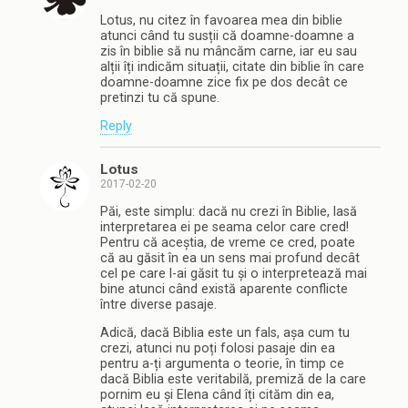
Lotus, nu citez în favoarea mea din biblie
atunci când tu susții că doamne-doamne a
zis în biblie să nu mâncăm carne, iar eu sau
alții îți indicăm situații, citate din biblie în care
doamne-doamne zice fix pe dos decât ce
pretinzi tu că spune.
Reply
Lotus
2017-02-20
Păi, este simplu: dacă nu crezi în Biblie, lasă
interpretarea ei pe seama celor care cred!
Pentru că aceștia, de vreme ce cred, poate
că au găsit în ea un sens mai profund decât
cel pe care l-ai găsit tu și o interpretează mai
bine atunci când există aparente conflicte
între diverse pasaje.
Adică, dacă Biblia este un fals, așa cum tu
crezi, atunci nu poți folosi pasaje din ea
pentru a-ți argumenta o teorie, în timp ce
dacă Biblia este veritabilă, premiză de la care
pornim eu și Elena când îți cităm din ea,