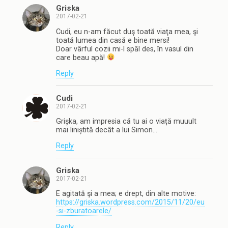
Griska
2017-02-21
Cudi, eu n-am făcut duş toată viaţa mea, şi
toată lumea din casă e bine mersi!
Doar vârful cozii mi-l spăl des, în vasul din
care beau apă!
Reply
Cudi
2017-02-21
Grișka, am impresia că tu ai o viață muuult
mai liniștită decât a lui Simon…
Reply
Griska
2017-02-21
E agitată şi a mea; e drept, din alte motive:
https://griska.wordpress.com/2015/11/20/eu
-si-zburatoarele/
Reply