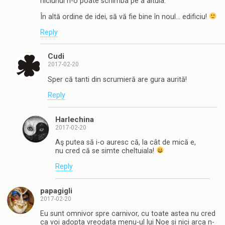
niciunul n-o poate schimba pe a altuia.
În altă ordine de idei, să vă fie bine în noul… edificiu!
Reply
Cudi
2017-02-20
Sper că tanti din scrumieră are gura aurită!
Reply
Harlechina
2017-02-20
Aş putea să i-o auresc că, la cât de mică e,
nu cred că se simte cheltuiala!
Reply
papagigli
2017-02-20
Eu sunt omnivor spre carnivor, cu toate astea nu cred
ca voi adopta vreodata menu-ul lui Noe si nici arca n-