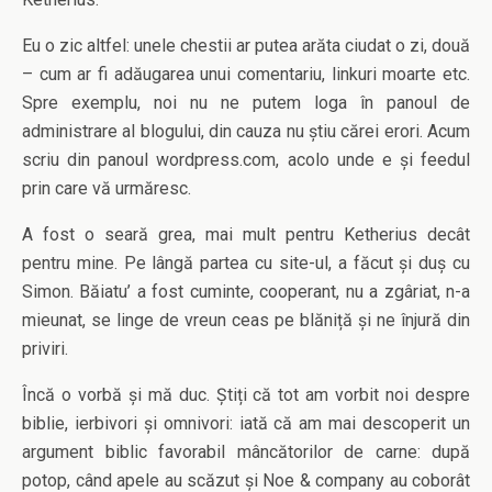
Eu o zic altfel: unele chestii ar putea arăta ciudat o zi, două
– cum ar fi adăugarea unui comentariu, linkuri moarte etc.
Spre exemplu, noi nu ne putem loga în panoul de
administrare al blogului, din cauza nu știu cărei erori. Acum
scriu din panoul wordpress.com, acolo unde e și feedul
prin care vă urmăresc.
A fost o seară grea, mai mult pentru Ketherius decât
pentru mine. Pe lângă partea cu site-ul, a făcut și duș cu
Simon. Băiatu’ a fost cuminte, cooperant, nu a zgâriat, n-a
mieunat, se linge de vreun ceas pe blăniță și ne înjură din
priviri.
Încă o vorbă și mă duc. Știți că tot am vorbit noi despre
biblie, ierbivori și omnivori: iată că am mai descoperit un
argument biblic favorabil mâncătorilor de carne: după
potop, când apele au scăzut și Noe & company au coborât