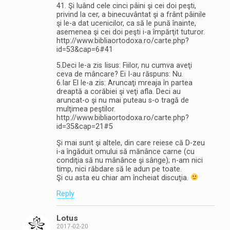
41. Şi luând cele cinci pâini şi cei doi peşti,
privind la cer, a binecuvântat şi a frânt pâinile
şi le-a dat ucenicilor, ca să le pună înainte,
asemenea şi cei doi peşti i-a împărţit tuturor.
http://www.bibliaortodoxa.ro/carte.php?
id=53&cap=6#41
5.Deci le-a zis Iisus: Fiilor, nu cumva aveţi
ceva de mâncare? Ei I-au răspuns: Nu.
6.Iar El le-a zis: Aruncaţi mreaja în partea
dreaptă a corăbiei şi veţi afla. Deci au
aruncat-o şi nu mai puteau s-o tragă de
mulţimea peştilor.
http://www.bibliaortodoxa.ro/carte.php?
id=35&cap=21#5
Şi mai sunt şi altele, din care reiese că D-zeu
i-a îngăduit omului să mănânce carne (cu
condiţia să nu mânânce şi sânge); n-am nici
timp, nici răbdare să le adun pe toate.
Şi cu asta eu chiar am încheiat discuţia.
Reply
Lotus
2017-02-20