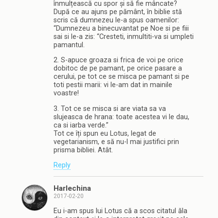
înmulțească cu spor și să fie mâncate?
După ce au ajuns pe pământ, în biblie stă
scris că dumnezeu le-a spus oamenilor:
“Dumnezeu a binecuvantat pe Noe si pe fiii
sai si le-a zis: “Cresteti, inmultiti-va si umpleti
pamantul.
2. S-apuce groaza si frica de voi pe orice
dobitoc de pe pamant, pe orice pasare a
cerului, pe tot ce se misca pe pamant si pe
toti pestii marii: vi le-am dat in mainile
voastre!
3. Tot ce se misca si are viata sa va
slujeasca de hrana: toate acestea vi le dau,
ca si iarba verde.”
Tot ce îți spun eu Lotus, legat de
vegetarianism, e să nu-l mai justifici prin
prisma bibliei. Atât.
Reply
Harlechina
2017-02-20
Eu i-am spus lui Lotus că a scos citatul ăla