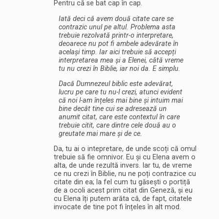
Pentru că se bat cap în cap.
Iată deci că avem două citate care se
contrazic unul pe altul. Problema asta
trebuie rezolvată printr-o interpretare,
deoarece nu pot fi ambele adevărate în
același timp. Iar aici trebuie să accepți
interpretarea mea și a Elenei, câtă vreme
tu nu crezi în Biblie, iar noi da. E simplu.
Dacă Dumnezeul biblic este adevărat,
lucru pe care tu nu-l crezi, atunci evident
că noi l-am înțeles mai bine și intuim mai
bine decât tine cui se adresează un
anumit citat, care este contextul în care
trebuie citit, care dintre cele două au o
greutate mai mare și de ce.
Da, tu ai o intepretare, de unde scoți că omul
trebuie să fie omnivor. Eu și cu Elena avem o
alta, de unde rezultă invers. Iar tu, de vreme
ce nu crezi în Biblie, nu ne poți contrazice cu
citate din ea; la fel cum tu găsești o portiță
de a ocoli acest prim citat din Geneză, și eu
cu Elena îți putem arăta că, de fapt, citatele
invocate de tine pot fi înțeles în alt mod.