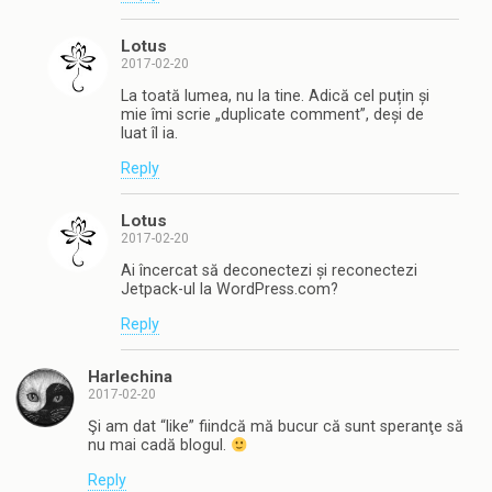
Lotus
2017-02-20
La toată lumea, nu la tine. Adică cel puțin și
mie îmi scrie „duplicate comment”, deși de
luat îl ia.
Reply
Lotus
2017-02-20
Ai încercat să deconectezi și reconectezi
Jetpack-ul la WordPress.com?
Reply
Harlechina
2017-02-20
Şi am dat “like” fiindcă mă bucur că sunt speranţe să
nu mai cadă blogul.
Reply