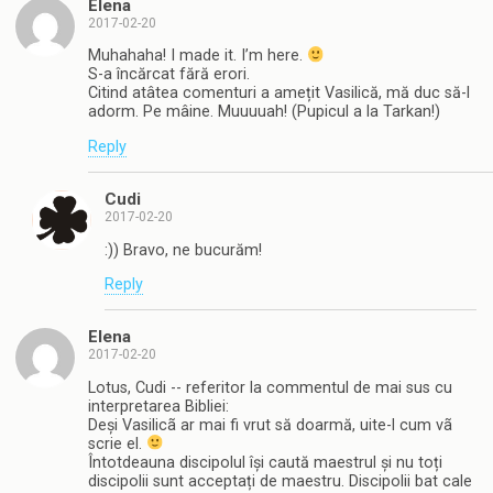
Elena
2017-02-20
Muhahaha! I made it. I’m here.
S-a încărcat fără erori.
Citind atâtea comenturi a amețit Vasilică, mă duc să-l
adorm. Pe mâine. Muuuuah! (Pupicul a la Tarkan!)
Reply
Cudi
2017-02-20
:)) Bravo, ne bucurăm!
Reply
Elena
2017-02-20
Lotus, Cudi -- referitor la commentul de mai sus cu
interpretarea Bibliei:
Deși Vasilicã ar mai fi vrut să doarmă, uite-l cum vã
scrie el.
Întotdeauna discipolul își caută maestrul și nu toți
discipolii sunt acceptați de maestru. Discipolii bat cale