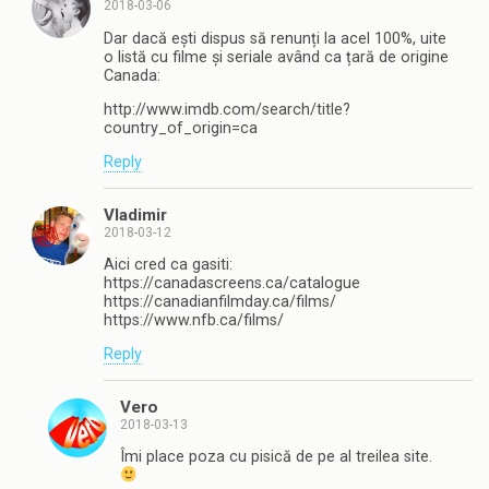
2018-03-06
Dar dacă ești dispus să renunți la acel 100%, uite
o listă cu filme și seriale având ca țară de origine
Canada:
http://www.imdb.com/search/title?
country_of_origin=ca
Reply
Vladimir
2018-03-12
Aici cred ca gasiti:
https://canadascreens.ca/catalogue
https://canadianfilmday.ca/films/
https://www.nfb.ca/films/
Reply
Vero
2018-03-13
Îmi place poza cu pisică de pe al treilea site.