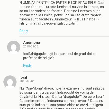
*LUMINA* PENTRU CA FAPTELE LOR ERAU RELE. Caci
oricine face raul uraste lumina si nu vine la lumina, ca
sa nu i se vadeasca faptele. Dar cine lucreaza dupa
adevar vine la lumina, pentru ca sa i se arate faptele,
fiindca sunt facute în Dumnezeu.” -- Isus Hristos --
Fiti luminati si binecuvântati cu totii !
Reply
Anemona
2018-03-06
Iosif,drăguțule, ești la examenul de grad doi ca
profesor de religie?
Reply
Iosif
2018-03-06
Nu, “AneMona” draga, nu-s la examen, nu sunt religios.
Eu scriu, pentru ca sunt îndragostit de voi, si de
Cuvântul lui Hristos ! Dar tu “dragutule”? De ce o faci ?
Ce sentimente te îndeamna sa ma provoci ? Daca nu
sunt prea indiscret, sau poate chiar te crezi inteligent