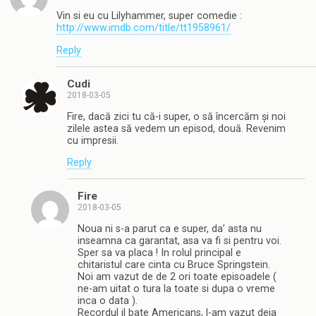
Vin si eu cu Lilyhammer, super comedie :
http://www.imdb.com/title/tt1958961/
Reply
Cudi
2018-03-05
Fire, dacă zici tu că-i super, o să încercăm și noi
zilele astea să vedem un episod, două. Revenim
cu impresii.
Reply
Fire
2018-03-05
Noua ni s-a parut ca e super, da’ asta nu
inseamna ca garantat, asa va fi si pentru voi.
Sper sa va placa ! In rolul principal e
chitaristul care cinta cu Bruce Springstein.
Noi am vazut de de 2 ori toate episoadele (
ne-am uitat o tura la toate si dupa o vreme
inca o data ).
Recordul il bate Americans, l-am vazut deja