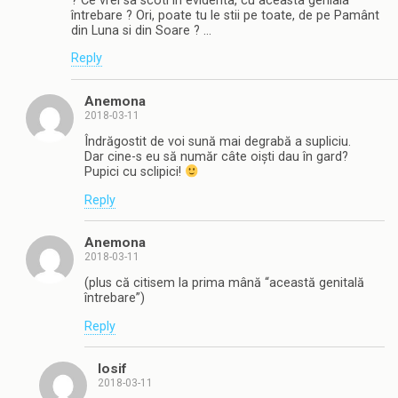
? Ce vrei sa scoti în evidenta, cu aceasta geniala
întrebare ? Ori, poate tu le stii pe toate, de pe Pamânt
din Luna si din Soare ? …
Reply
Anemona
2018-03-11
Îndrăgostit de voi sună mai degrabă a supliciu.
Dar cine-s eu să număr câte oiști dau în gard?
Pupici cu sclipici!
Reply
Anemona
2018-03-11
(plus că citisem la prima mână “această genitală
întrebare”)
Reply
Iosif
2018-03-11