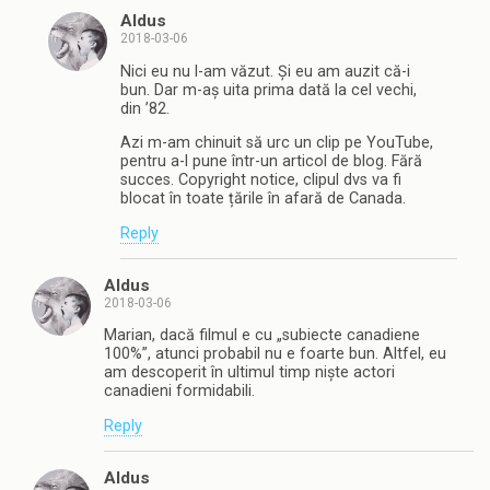
Aldus
2018-03-06
Nici eu nu l-am văzut. Și eu am auzit că-i
bun. Dar m-aș uita prima dată la cel vechi,
din ’82.
Azi m-am chinuit să urc un clip pe YouTube,
pentru a-l pune într-un articol de blog. Fără
succes. Copyright notice, clipul dvs va fi
blocat în toate țările în afară de Canada.
Reply
Aldus
2018-03-06
Marian, dacă filmul e cu „subiecte canadiene
100%”, atunci probabil nu e foarte bun. Altfel, eu
am descoperit în ultimul timp niște actori
canadieni formidabili.
Reply
Aldus