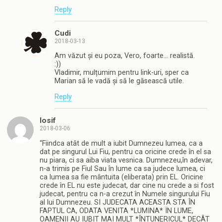
Reply
Cudi
2018-03-13
Am văzut și eu poza, Vero, foarte… realistă.
:))
Vladimir, mulțumim pentru link-uri, sper ca
Marian să le vadă și să le găsească utile.
Reply
Iosif
2018-03-06
“Fiindca atât de mult a iubit Dumnezeu lumea, ca a
dat pe singurul Lui Fiu, pentru ca oricine crede în el sa
nu piara, ci sa aiba viata vesnica. Dumnezeu,în adevar,
n-a trimis pe Fiul Sau în lume ca sa judece lumea, ci
ca lumea sa fie mântuita (eliberata) prin EL. Oricine
crede în EL nu este judecat, dar cine nu crede a si fost
judecat, pentru ca n-a crezut în Numele singurului Fiu
al lui Dumnezeu. SI JUDECATA ACEASTA STA ÎN
FAPTUL CA, ODATA VENITA *LUMINA* ÏN LUME,
OAMENII AU IUBIT MAI MULT *ÎNTUNERICUL* DECÂT