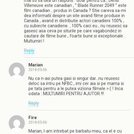
mai sti sa dea un raspuns : doar pentru ca , Denis
Villeneuve este canadian , ” Blade Runner 2049 ” este
film canadian …produs in Canada ? Stie careva sa-mi
dea informatii despre un site avand filme produse in
Canada , avand in distributie actori canadieni 100% ,
cu subiecte canadiene …100% caci eu , nu reusesc sa
gasesc asa ceva pe siturile pe care vagabondez in
cautare de filme bune , foarte bune si exceptionale .
Multumiri !
Reply
Marian
2018-03-06
Nu ca n-asi putea gasi si singur dar…nu reusesc
deloc sa intru pe NFBC , imi cer aia si pe mama si
pe tata pentru a le putea viziona filmele >:( ! Inca
odata : MULTUMIRI PENTRU AJUTOR !!!
Reply
Fire
2018-03-06
Marian, l-am intrebat pe barbatu-meu, ca el e cu