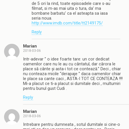
de 5 ori la rind, toate episoadele care s-au
filmat, si m-as mai uita o tura, da’ ma
bombane barbatu’ ca el asteapta sa iasa
seria noua.
http://www.imdb.com/title/tt2149175/
Reply
Marian
2018-03-06
Intr-adevar ” o idee foarte tare: un cor dedicat
oamenilor care nu le au cu cântatul, dar cărora le
place să cânte și asta-i tot ce contează.” Deci , chiar
nu conteaza micile “derapaje ” daca oamenilor chiar
le place sa cante caci , ASTA-I TOT CE CONTEAZA !!!!
Mi-a placut ce ti-a placut si dumitale deci , multumiri
pentru bunul gust Cudi .
Reply
Marian
2018-03-06
Intrebare pentru dumneata , sotul dumitale si cine-o