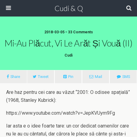
Cudi & Q
2018-03-05 • 33 Comments
Mi-Au Plăcut, Vi Le Arăt Și Vouă (II)
Cudi
Share
Tweet
Pin
Mail
SMS
Are haz pentru cei care au văzut “2001: O odisee spațială”
(1968, Stanley Kubrick):
https://www.youtube.com/watch?v=JepKVUym9Fg
Iar asta e o idee foarte tare: un cor dedicat oamenilor care
nu le au cu cântatul, dar cărora le place să cânte și asta-i