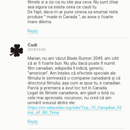
filmele si a zis ca nu stie asa ceva. Nu sunt chiar
asa sigura ca exista ceea ce cauti tu.
De fapt, daca m-ar pune cineva sa enumar niste
produse ” made in Canada “, as avea o foarte
mare dilema.
Reply
Cudi
2018-03-06
Marian, nu am văzut Blade Runner 2049, am citit
că ar fi foarte bun. Nu știu dacă poate fi numit
film canadian, wikipedia îl indică, generic,
“american”. Am înțeles că efectele speciale ale
filmului le semnează o companie canadiană și că
directorul filmului, așa cum ai spus tu, e canadian.
Parcă și premiera a avut loc tot în Canada.
Legat de filmele canadiene, am găsit o listă cu
cele mai apreciate, recunosc, nu cred că am
urmărit vreunul dintre ele:
https://en.wikipedia.org/wiki/Top_10_Canadian_Fil
ms_of_All_Time
Reply