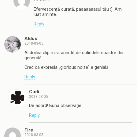
2018-03-06
Efervescență curată, paaaaaaasul tău :). Am
luat aminte.
Reply
Aldus
2018-03-05
Al doilea clip mi-a amintit de colindele noastre din
generală.
Cred că expresia „glorious noise” e genială.
Reply
Cudi
2018-03-05
De acord! Bună observație.
Reply
Fire
2018-03-05