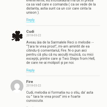
evenimente, eu intotdeauna ma uit in presa
ca sa vad care e comanda ( ca se vede de la
distanta, astia sunt ca un cor care cinta la
unison ).
Reply
Cudi
2018-03-22
Aveau ăia de la Sarmalele Reci o melodie --
“Țara te vrea prost”, mi-am amintit de ea
citindu-ți comentariul, Fire. N-o pun aici
pentru că știu că nu asculți muzică, cu mici
excepții, printre care și Two Steps from Hell,
de care ne-ai molipsit și pe noi.
Reply
Fire
2018-03-22
Cudi, melodia si formatia nu o stiu, da’ asta
cu ” tara te vrea prost” imi e foarte
cunoscuta.