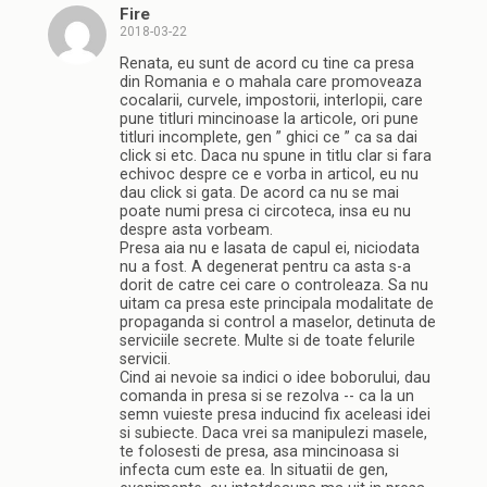
Fire
2018-03-22
Renata, eu sunt de acord cu tine ca presa
din Romania e o mahala care promoveaza
cocalarii, curvele, impostorii, interlopii, care
pune titluri mincinoase la articole, ori pune
titluri incomplete, gen ” ghici ce ” ca sa dai
click si etc. Daca nu spune in titlu clar si fara
echivoc despre ce e vorba in articol, eu nu
dau click si gata. De acord ca nu se mai
poate numi presa ci circoteca, insa eu nu
despre asta vorbeam.
Presa aia nu e lasata de capul ei, niciodata
nu a fost. A degenerat pentru ca asta s-a
dorit de catre cei care o controleaza. Sa nu
uitam ca presa este principala modalitate de
propaganda si control a maselor, detinuta de
serviciile secrete. Multe si de toate felurile
servicii.
Cind ai nevoie sa indici o idee boborului, dau
comanda in presa si se rezolva -- ca la un
semn vuieste presa inducind fix aceleasi idei
si subiecte. Daca vrei sa manipulezi masele,
te folosesti de presa, asa mincinoasa si
infecta cum este ea. In situatii de gen,