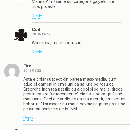
Marina Almășan e din categoria gâștelor ce
nu-s proaste.
Reply
Cudi
2018-03-25
Anemona, nu te contrazic.
Reply
Fire
2018-03-22
Asta e chiar suspect din partea mass-media, cum
aduc ei oameni in emisiuni ca sa jure pe rosu ca
Greorghe inghitea pastile cu alcool si se mai si droga,
pentru ca are “antecendente” cind s-a pozat pufaind
marijuana. Deci e clar din ce cauza a murit, am lamurit
boborul ! Nici macar nu mai e nevoie sa puna presiune
pe aia cu analizele de la INML .
Reply