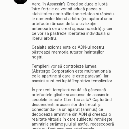
Vero, în Assassin’s Creed se duce o luptă
între forțele ce vor să aducă pacea și
stabilitatea controlând societatea și răpindu-
le oamenilor liberul arbitru (cu ajutorul unor
artefacte rămase de la o civilizație
anterioară ce a creat specia noastră) și cei
ce vor să păstreze libertatea individuală și
liberul arbitru.
Cealaltă axiomă este că ADN-ul nostru
păstrează memoria tuturor înaintașilor
noștri.
Templierii vor să controleze lumea
(Abstergo Corporation este multinaționala
ce le aparține și care le este paravan). Iar
asasinii sunt cei luptă împotriva templierilor.
În prezent, templierii caută să găsească
artefactele găsite și ascunse de asasini în
secolele trecute. Cum fac asta? Capturând
descendenți ai asasinilor din trecut și
conectându-i la un aparat (animus) ce
decodează amintirile din ADN și creează o
realitate virtuală în care subiectul retrăiește
amintirile strămoșului și, astfel, redescoperă