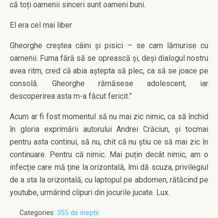
că toți oamenii sinceri sunt oameni buni.
El era cel mai liber
Gheorghe creștea câini și pisici – se cam lămurise cu
oamenii. Fuma fără să se oprească și, deși dialogul nostru
avea ritm, cred că abia aștepta să plec, ca să se joace pe
consolă. Gheorghe rămăsese adolescent, iar
descoperirea asta m-a făcut fericit.”
Acum ar fi fost momentul să nu mai zic nimic, ca să închid
în gloria exprimării autorului Andrei Crăciun, și tocmai
pentru asta continui, să nu, chit că nu știu ce să mai zic în
continuare. Pentru că nimic. Mai puțin decât nimic, am o
infecție care mă ține la orizontală, îmi dă scuza, privilegiul
de a sta la orizontală, cu laptopul pe abdomen, rătăcind pe
youtube, urmărind clipuri din jocurile jucate. Lux.
Categories:
355 de ineptii