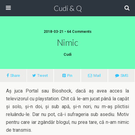
Cudi & Q
2018-03-21 • 64 Comments
Nimic
Cudi
Share
Tweet
Pin
Mail
SMS
Aș juca Portal sau Bioshock, dacă aș avea acces la
televizorul cu playstation. Chit că le-am jucat până la capăt
și solo, și-n doi, și sub apă, și-n nori, nu m-aș plictisi
reluându-le. Dar nu pot, că-i sufrageria sub asediu. Motiv
pentru care iar zgândăr blogul, nu prea tare, că n-am nimic
de transmis.