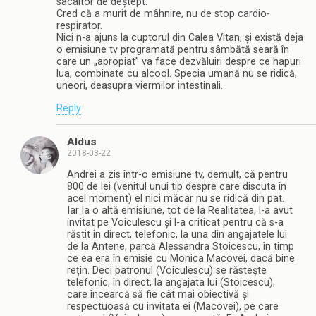
sâcâitor de deștept.
Cred că a murit de mâhnire, nu de stop cardio-
respirator.
Nici n-a ajuns la cuptorul din Calea Vitan, și există deja
o emisiune tv programată pentru sâmbătă seară în
care un „apropiat” va face dezvăluiri despre ce hapuri
lua, combinate cu alcool. Specia umană nu se ridică,
uneori, deasupra viermilor intestinali.
Reply
Aldus
2018-03-22
Andrei a zis într-o emisiune tv, demult, că pentru
800 de lei (venitul unui tip despre care discuta în
acel moment) el nici măcar nu se ridică din pat.
Iar la o altă emisiune, tot de la Realitatea, l-a avut
invitat pe Voiculescu și l-a criticat pentru că s-a
răstit în direct, telefonic, la una din angajatele lui
de la Antene, parcă Alessandra Stoicescu, în timp
ce ea era în emisie cu Monica Macovei, dacă bine
rețin. Deci patronul (Voiculescu) se răstește
telefonic, în direct, la angajata lui (Stoicescu),
care încearcă să fie cât mai obiectivă și
respectuoasă cu invitata ei (Macovei), pe care