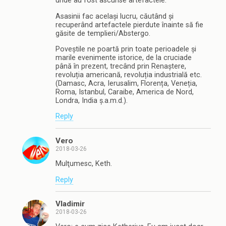
unde au fost ascunse artefactele.
Asasinii fac același lucru, căutând și
recuperând artefactele pierdute înainte să fie
găsite de templieri/Abstergo.
Poveștile ne poartă prin toate perioadele și
marile evenimente istorice, de la cruciade
până în prezent, trecând prin Renaștere,
revoluția americană, revoluția industrială etc.
(Damasc, Acra, Ierusalim, Florența, Veneția,
Roma, Istanbul, Caraibe, America de Nord,
Londra, India ș.a.m.d.).
Reply
Vero
2018-03-26
Mulţumesc, Keth.
Reply
Vladimir
2018-03-26