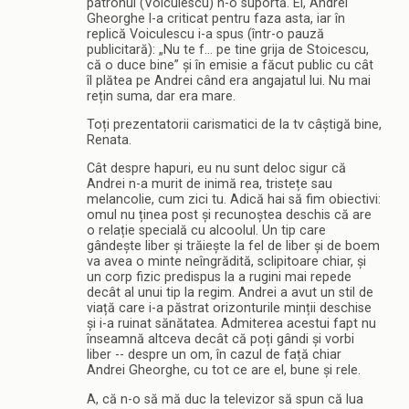
patronul (Voiculescu) n-o suportă. Ei, Andrei
Gheorghe l-a criticat pentru faza asta, iar în
replică Voiculescu i-a spus (într-o pauză
publicitară): „Nu te f… pe tine grija de Stoicescu,
că o duce bine” și în emisie a făcut public cu cât
îl plătea pe Andrei când era angajatul lui. Nu mai
rețin suma, dar era mare.
Toți prezentatorii carismatici de la tv câștigă bine,
Renata.
Cât despre hapuri, eu nu sunt deloc sigur că
Andrei n-a murit de inimă rea, tristețe sau
melancolie, cum zici tu. Adică hai să fim obiectivi:
omul nu ținea post și recunoștea deschis că are
o relație specială cu alcoolul. Un tip care
gândește liber și trăiește la fel de liber și de boem
va avea o minte neîngrădită, sclipitoare chiar, și
un corp fizic predispus la a rugini mai repede
decât al unui tip la regim. Andrei a avut un stil de
viață care i-a păstrat orizonturile minții deschise
și i-a ruinat sănătatea. Admiterea acestui fapt nu
înseamnă altceva decât că poți gândi și vorbi
liber -- despre un om, în cazul de față chiar
Andrei Gheorghe, cu tot ce are el, bune și rele.
A, că n-o să mă duc la televizor să spun că lua