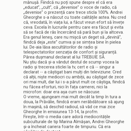
mănușă. Fiindcă nu poți spune despre el că era
„educat”, „cult”, că „devenise” o voce de radio, că
„devenise” o prezență care trece sticla 100%. Andrei
Gheorghe s-a născut cu toate calitățile astea. Nu cred
că, vreodată, în viața lui, a făcut vreun efort să învețe
ceva. Excela în lucrurile pentru care era făcut și evita
să se facă de râs încercând să pară bun și la altceva.
Era genul leneș, care nu mișcă un deget să „devină”,
fiindcă deja „este” cumva și se simțea bine în pielea
lui. De-aia lăsa ascultătorilor de radio și
telespectatorilor senzația de confort și siguranță.
Părea dușmanul declarat al lui TREBUIE SĂ.
Nu știu dacă și-a vândut destul de scump vocea la
radio și trecerea sticlei la tv, cert e că -- singur a
declarat -- a câștigat bani mulți din televiziune. Cred
că alții, niște mediocri cu ambiții, au câștigat de zece
ori mai mult, dar lui i s-a părut mult ce câștiga, fiindcă
nu făcea eforturi, nici în fața camerei, nici la
microfon: doar era așa cum se născuse.
O vreme, ajungeam mai mult decât la timp în tura a
doua, la Prăvălie, fiindcă eram nerăbdătoare să ajung
în mașină, să deschid radioul, să văd ce mai zice
Gheorghe în emisiunea 13-14, la profm.
Firește, într-o media care adoră mediocritățile
subculturale de tip Marina Almășan, Andrei Gheorghe
și-a încheiat cariera foarte de timpuriu. Că era