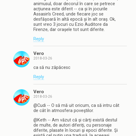
animusul, doar decorul în care se petrece
acțiunea este diferit -- ca și în jocurile
Assasin’s Creed, unde fiecare joc se
desfășoară în altă epocă și în alt oraș. Ok,
sunt vreo 3 jocuri cu Ezio Auditore da
Firenze, dar orașele tot sunt diferite.
Reply
Vero
2018-03-26
ca să nu zăpăcesc
Reply
Vero
2018-03-26
@Cudi -- O să mă uit oricum, ca să intru cât
de cât în atmosfera poveştilor.
@Keth -- Am văzut că şi cărţi există destul
de multe, de autori diferiţi, cu personaje
diferite, plasate în locuri şi epoci diferite. Şi
există cel puţin una tradusă, la aceeaşi