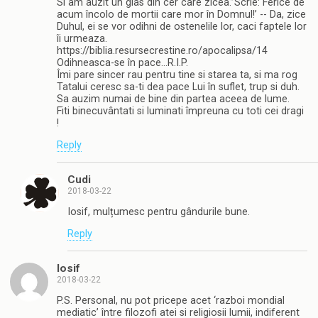
Si am auzit un glas din cer care zicea.”Scrie: Ferice de
acum încolo de mortii care mor în Domnul!’ -- Da, zice
Duhul, ei se vor odihni de ostenelile lor, caci faptele lor
îi urmeaza.
https://biblia.resursecrestine.ro/apocalipsa/14
Odihneasca-se în pace…R.I.P.
Îmi pare sincer rau pentru tine si starea ta, si ma rog
Tatalui ceresc sa-ti dea pace Lui în suflet, trup si duh.
Sa auzim numai de bine din partea aceea de lume.
Fiti binecuvântati si luminati împreuna cu toti cei dragi
!
Reply
Cudi
2018-03-22
Iosif, mulțumesc pentru gândurile bune.
Reply
Iosif
2018-03-22
P.S. Personal, nu pot pricepe acet ‘razboi mondial
mediatic’ între filozofi atei si religiosii lumii, indiferent