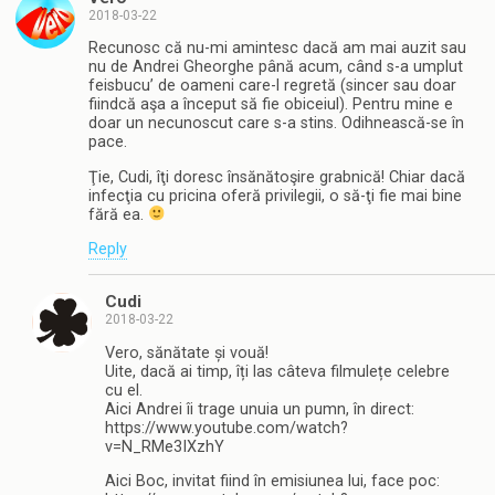
2018-03-22
Recunosc că nu-mi amintesc dacă am mai auzit sau
nu de Andrei Gheorghe până acum, când s-a umplut
feisbucu’ de oameni care-l regretă (sincer sau doar
fiindcă aşa a început să fie obiceiul). Pentru mine e
doar un necunoscut care s-a stins. Odihnească-se în
pace.
Ţie, Cudi, îţi doresc însănătoşire grabnică! Chiar dacă
infecţia cu pricina oferă privilegii, o să-ţi fie mai bine
fără ea.
Reply
Cudi
2018-03-22
Vero, sănătate și vouă!
Uite, dacă ai timp, îți las câteva filmulețe celebre
cu el.
Aici Andrei îi trage unuia un pumn, în direct:
https://www.youtube.com/watch?
v=N_RMe3IXzhY
Aici Boc, invitat fiind în emisiunea lui, face poc: