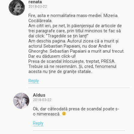
renata
2018-03-22
Fire, asta e normalitatea mass-mediei. Mizeria.
Cocălăreala.
Am citit ieri, pe net, în păienjenișul de articole de
trei paragrafe care, prin titlul mincinos te fac să
dai click: ”Tragediile se țin lanț!”
Am deschis pagina. Autorul zicea că a murit și
actorul Sebastian Papaiani, nu doar Andrei
Gheorghe. Sebastian Papaiani a murit anul trecut.
Dar eu dădusem click-ul!
Presa de scandal înlocuiește, treptat, PRESA.
Trebuie să ne resemnăm. Și, cred, fenomenul
acesta nu ține de granițe statale.
Reply
Aldus
2018-03-22
Ok, dar câteodată presa de scandal poate s-
o nimerească.
Reply