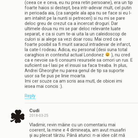
(ceea ce e ceva, eu nu prea retin persoane), era un tip
foarte haios si destept, bea intr-adevar mult, cel putin
in perioada aia, (ca sangele ala apa nu se face si eu l-
am intalnit pe la nunti si petreceri) si nu mi se pare
deloc greu de crezut ca a incercat droguri. Dar
ultimele doua nu mi se par deloc relevante luate
separat, e ca si cum te-ai uita la un caleidoscop de
culori si ai alege sa vezi doar rosu. Mai cred ca e
foarte posibil sa fi murit saracul intradevar de infarct,
la cate-l rodeau. Adica, eu personal (desi suna total
caraghios in contextul actual Londonez
), nu cred
ca e nevoie sa-ti consumi resursele sa omori un rus. E
suficient sa-l lasi pe el insusi sa faca treaba. In plus,
Andrei Gheorghe nu parea genul de tip sa suporte
usor sa fie pus pe linie moarta.
Imi cer scuze ca am scris asa mutl, de obicei imi
iesea mai concis :).
Reply
Cudi
2018-03-25
Vladimir, revin mâine cu un comentariu mai
coerent, la mine e 4 dimineața, am avut musafiri
și au plecat târziu. Până atunci: n-ai idee cât mă