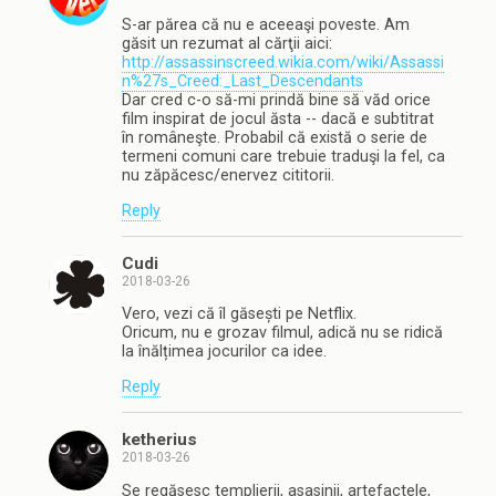
S-ar părea că nu e aceeaşi poveste. Am
găsit un rezumat al cărţii aici:
http://assassinscreed.wikia.com/wiki/Assassi
n%27s_Creed:_Last_Descendants
Dar cred c-o să-mi prindă bine să văd orice
film inspirat de jocul ăsta -- dacă e subtitrat
în româneşte. Probabil că există o serie de
termeni comuni care trebuie traduşi la fel, ca
nu zăpăcesc/enervez cititorii.
Reply
Cudi
2018-03-26
Vero, vezi că îl găsești pe Netflix.
Oricum, nu e grozav filmul, adică nu se ridică
la înălțimea jocurilor ca idee.
Reply
ketherius
2018-03-26
Se regăsesc templierii, asasinii, artefactele,