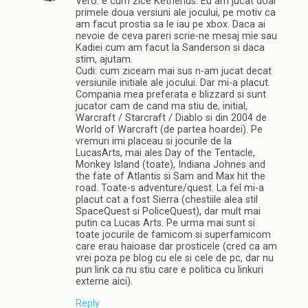
Vero: e cum zice Ketherius. Eu am jucat doar
primele doua versiuni ale jocului, pe motiv ca
am facut prostia sa le iau pe xbox. Daca ai
nevoie de ceva pareri scrie-ne mesaj mie sau
Kadiei cum am facut la Sanderson si daca
stim, ajutam.
Cudi: cum ziceam mai sus n-am jucat decat
versiunile initiale ale jocului. Dar mi-a placut.
Compania mea preferata e blizzard si sunt
jucator cam de cand ma stiu de, initial,
Warcraft / Starcraft / Diablo si din 2004 de
World of Warcraft (de partea hoardei). Pe
vremuri imi placeau si jocurile de la
LucasArts, mai ales Day of the Tentacle,
Monkey Island (toate), Indiana Johnes and
the fate of Atlantis si Sam and Max hit the
road. Toate-s adventure/quest. La fel mi-a
placut cat a fost Sierra (chestiile alea stil
SpaceQuest si PoliceQuest), dar mult mai
putin ca Lucas Arts. Pe urma mai sunt si
toate jocurile de famicom si superfamicom
care erau haioase dar prosticele (cred ca am
vrei poza pe blog cu ele si cele de pc, dar nu
pun link ca nu stiu care e politica cu linkuri
externe aici).
Reply