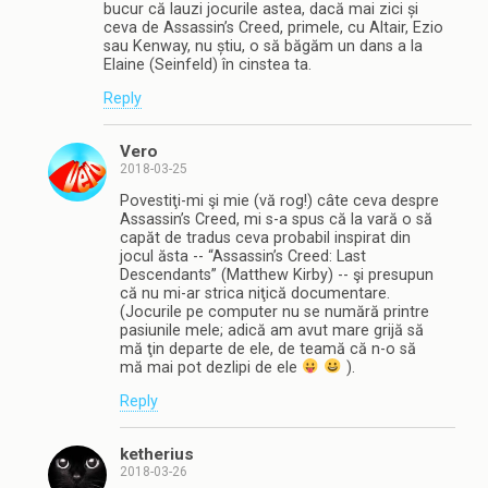
bucur că lauzi jocurile astea, dacă mai zici și
ceva de Assassin’s Creed, primele, cu Altair, Ezio
sau Kenway, nu știu, o să băgăm un dans a la
Elaine (Seinfeld) în cinstea ta.
Reply
Vero
2018-03-25
Povestiţi-mi şi mie (vă rog!) câte ceva despre
Assassin’s Creed, mi s-a spus că la vară o să
capăt de tradus ceva probabil inspirat din
jocul ăsta -- “Assassin’s Creed: Last
Descendants” (Matthew Kirby) -- şi presupun
că nu mi-ar strica niţică documentare.
(Jocurile pe computer nu se numără printre
pasiunile mele; adică am avut mare grijă să
mă ţin departe de ele, de teamă că n-o să
mă mai pot dezlipi de ele
).
Reply
ketherius
2018-03-26