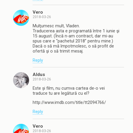
Vero
2018-03-26
Mulţumesc mult, Vladen.
Traducerea asta e programată între 1 iunie şi
15 august. (Încă n-am contract, dar mi-au
spus care e “pachetul 2018” pentru mine.)
Dacă o să mă împotmolesc, o să profit de
ofertă şi o să trimit mesaj.
Reply
Aldus
2018-03-26
Este și film, nu cumva cartea de-o vei
traduce tu are legătură cu el?
http://www.imdb.com/title/tt2094766/
Reply
Vero
2018-03-26