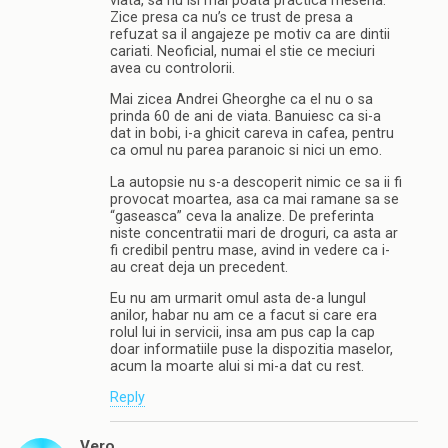
viata, sa nu isi mai poata practica meseria.
Zice presa ca nu’s ce trust de presa a
refuzat sa il angajeze pe motiv ca are dintii
cariati. Neoficial, numai el stie ce meciuri
avea cu controlorii.
Mai zicea Andrei Gheorghe ca el nu o sa
prinda 60 de ani de viata. Banuiesc ca si-a
dat in bobi, i-a ghicit careva in cafea, pentru
ca omul nu parea paranoic si nici un emo.
La autopsie nu s-a descoperit nimic ce sa ii fi
provocat moartea, asa ca mai ramane sa se
“gaseasca” ceva la analize. De preferinta
niste concentratii mari de droguri, ca asta ar
fi credibil pentru mase, avind in vedere ca i-
au creat deja un precedent.
Eu nu am urmarit omul asta de-a lungul
anilor, habar nu am ce a facut si care era
rolul lui in servicii, insa am pus cap la cap
doar informatiile puse la dispozitia maselor,
acum la moarte alui si mi-a dat cu rest.
Reply
Vero