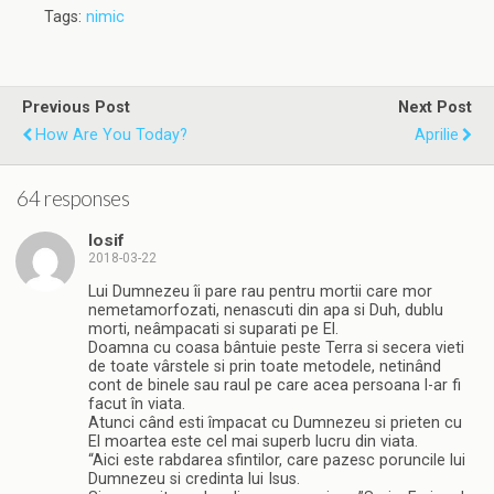
Tags:
nimic
Previous Post
Next Post
How Are You Today?
Aprilie
64 responses
Iosif
2018-03-22
Lui Dumnezeu îi pare rau pentru mortii care mor
nemetamorfozati, nenascuti din apa si Duh, dublu
morti, neâmpacati si suparati pe El.
Doamna cu coasa bântuie peste Terra si secera vieti
de toate vârstele si prin toate metodele, netinând
cont de binele sau raul pe care acea persoana l-ar fi
facut în viata.
Atunci când esti împacat cu Dumnezeu si prieten cu
El moartea este cel mai superb lucru din viata.
“Aici este rabdarea sfintilor, care pazesc poruncile lui
Dumnezeu si credinta lui Isus.