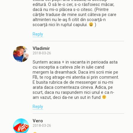
editură. O să le-o cer, s-o răsfoiesc măcar,
dacă nu mi-o plăcea s-o citesc. (Printre
cărţile traduse de mine sunt câteva pe care
altminteri nu le-aş fi citit din scoarţă-n
scoarţă nici în ruptul capului.
)
Reply
Vladimir
2018-03-26
Suntem acasa + in vacanta in perioada asta
cu exceptia a cateva zile in iulie cand
mergem la dreamhack. Daca imi scrii mie pe
FB, te rog atrage-mi atentia si prin comment.
E busita rubrica de de messenger si nu-mi
arata daca comenteaza cineva. Adica, pe
scurt, daca nu raspundem nici unul e ca n-
am vazut, deci da-ne un sut in fund
Reply
Vero
2018-03-26