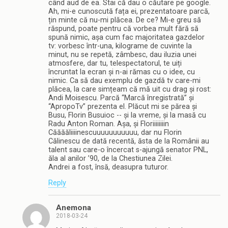
când aud de ea. Stai că dau o căutare pe google.
Ah, mi-e cunoscută fața ei, prezentatoare parcă,
țin minte că nu-mi plăcea. De ce? Mi-e greu să
răspund, poate pentru că vorbea mult fără să
spună nimic, așa cum fac majoritatea gazdelor
tv: vorbesc într-una, kilograme de cuvinte la
minut, nu se repetă, zâmbesc, dau iluzia unei
atmosfere, dar tu, telespectatorul, te uiți
încruntat la ecran și n-ai rămas cu o idee, cu
nimic. Ca să dau exemplu de gazdă tv care-mi
plăcea, la care simțeam că mă uit cu drag și rost:
Andi Moisescu. Parcă “Marcă înregistrată” și
“ApropoTv” prezenta el. Plăcut mi se părea și
Busu, Florin Busuioc -- și la vreme, și la masă cu
Radu Anton Roman. Așa, și Floriiiiiiiin
Căăăăliiiinescuuuuuuuuuuu, dar nu Florin
Călinescu de dată recentă, ăsta de la Românii au
talent sau care-o încercat s-ajungă senator PNL,
ăla al anilor ’90, de la Chestiunea Zilei.
Andrei a fost, însă, deasupra tuturor.
Reply
Anemona
2018-03-24