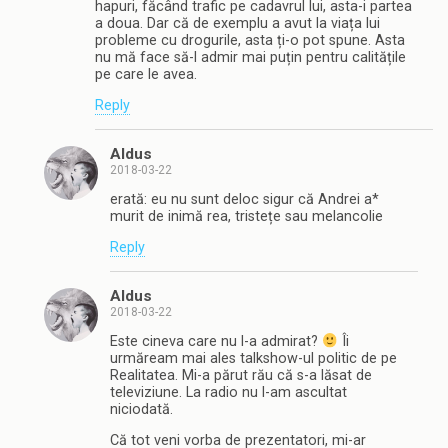
hapuri, făcând trafic pe cadavrul lui, asta-i partea
a doua. Dar că de exemplu a avut la viața lui
probleme cu drogurile, asta ți-o pot spune. Asta
nu mă face să-l admir mai puțin pentru calitățile
pe care le avea.
Reply
Aldus
2018-03-22
erată: eu nu sunt deloc sigur că Andrei a*
murit de inimă rea, tristețe sau melancolie
Reply
Aldus
2018-03-22
Este cineva care nu l-a admirat?
Îi
urmăream mai ales talkshow-ul politic de pe
Realitatea. Mi-a părut rău că s-a lăsat de
televiziune. La radio nu l-am ascultat
niciodată.
Că tot veni vorba de prezentatori, mi-ar