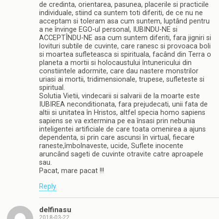
de credinta, orientarea, pasunea, placerile si practicile
individuale, stiind ca suntem toti diferiti, de ce nu ne
acceptam si toleram asa cum suntem, luptând pentru
a ne învinge EGO-ul personal, IUBINDU-NE si
ACCEPTÎNDU-NE asa cum suntem diferiti, fara jigniri si
lovituri subtile de cuvinte, care ranesc si provoaca boli
si moartea sufleteasca si spirituala, facând din Terra o
planeta a mortii si holocaustului întunericului din
constiintele adormite, care dau nastere monstrilor
uriasi ai mortii, tridimensionale, trupese, sufleteste si
spiritual.
Solutia Vietii, vindecarii si salvarii de la moarte este
IUBIREA neconditionata, fara prejudecati, unii fata de
altii si unitatea în Hristos, altfel specia homo sapiens
sapiens se va extermina pe ea însasi prin nebunia
inteligentei artificiale de care toata omenirea a ajuns
dependenta, si prin care ascunsi în virtual, fiecare
raneste,îmbolnaveste, ucide, Suflete inocente
aruncând sageti de cuvinte otravite catre aproapele
sau.
Pacat, mare pacat !!!
Reply
delfinasu
2018-03-22