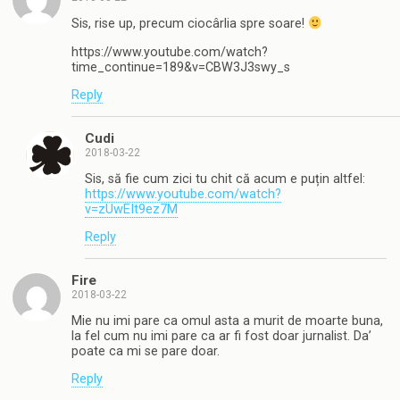
Sis, rise up, precum ciocârlia spre soare!
https://www.youtube.com/watch?
time_continue=189&v=CBW3J3swy_s
Reply
Cudi
2018-03-22
Sis, să fie cum zici tu chit că acum e puțin altfel:
https://www.youtube.com/watch?
v=zUwEIt9ez7M
Reply
Fire
2018-03-22
Mie nu imi pare ca omul asta a murit de moarte buna,
la fel cum nu imi pare ca ar fi fost doar jurnalist. Da’
poate ca mi se pare doar.
Reply