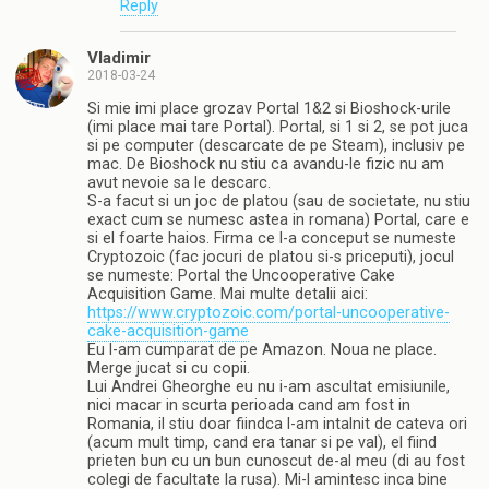
Reply
Vladimir
2018-03-24
Si mie imi place grozav Portal 1&2 si Bioshock-urile
(imi place mai tare Portal). Portal, si 1 si 2, se pot juca
si pe computer (descarcate de pe Steam), inclusiv pe
mac. De Bioshock nu stiu ca avandu-le fizic nu am
avut nevoie sa le descarc.
S-a facut si un joc de platou (sau de societate, nu stiu
exact cum se numesc astea in romana) Portal, care e
si el foarte haios. Firma ce l-a conceput se numeste
Cryptozoic (fac jocuri de platou si-s priceputi), jocul
se numeste: Portal the Uncooperative Cake
Acquisition Game. Mai multe detalii aici:
https://www.cryptozoic.com/portal-uncooperative-
cake-acquisition-game
Eu l-am cumparat de pe Amazon. Noua ne place.
Merge jucat si cu copii.
Lui Andrei Gheorghe eu nu i-am ascultat emisiunile,
nici macar in scurta perioada cand am fost in
Romania, il stiu doar fiindca l-am intalnit de cateva ori
(acum mult timp, cand era tanar si pe val), el fiind
prieten bun cu un bun cunoscut de-al meu (di au fost
colegi de facultate la rusa). Mi-l amintesc inca bine