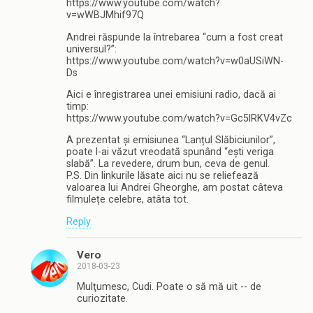
https://www.youtube.com/watch?
v=wWBJMhif97Q
Andrei răspunde la întrebarea “cum a fost creat
universul?”:
https://www.youtube.com/watch?v=w0aUSiWN-
Ds
Aici e înregistrarea unei emisiuni radio, dacă ai
timp:
https://www.youtube.com/watch?v=Gc5lRKV4vZc
A prezentat și emisiunea “Lanțul Slăbiciunilor”,
poate l-ai văzut vreodată spunând “ești veriga
slabă”. La revedere, drum bun, ceva de genul.
P.S. Din linkurile lăsate aici nu se reliefează
valoarea lui Andrei Gheorghe, am postat câteva
filmulețe celebre, atâta tot.
Reply
Vero
2018-03-23
Mulţumesc, Cudi. Poate o să mă uit -- de
curiozitate.