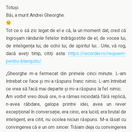
Totuși.
Băi, a murit Andrei Gheorghe.
Tot ce o să zic legat de el e că, la un moment dat, cred că
îngroșam rândurile fetelor îndrăgostite de el, de vocea lui,
de inteligența lui, de ochii lui, de spiritul lui… Uite, vă rog,
dacă aveți timp, citiți asta:
https://recorder.ro/requiem-
pentru-blanquito/
„Gheorghe m-a fermecat din primele cinci minute. L-am
întrebat ce face și mi-a răspuns franc: nimic. L-am întrebat
ce vrea să facă mai departe și mi-a răspuns la fel: nimic.
Am vorbit vreo două ore, n-a rămas niciodată fără replică,
n-avea răbdare, galopa printre idei, avea un rever
excepțional în conversație, era cinic, era lucid, era brutal de
inteligent, era citit, nu ocolea niciun răspuns. M-a lăsat cu
convingerea că e un om sincer. Trăiam deja cu convingerea