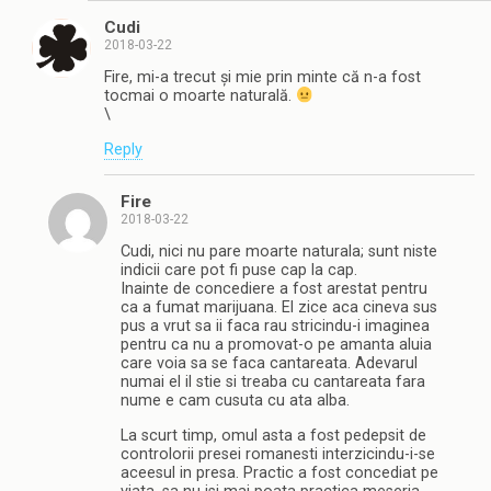
Cudi
2018-03-22
Fire, mi-a trecut și mie prin minte că n-a fost
tocmai o moarte naturală.
\
Reply
Fire
2018-03-22
Cudi, nici nu pare moarte naturala; sunt niste
indicii care pot fi puse cap la cap.
Inainte de concediere a fost arestat pentru
ca a fumat marijuana. El zice aca cineva sus
pus a vrut sa ii faca rau stricindu-i imaginea
pentru ca nu a promovat-o pe amanta aluia
care voia sa se faca cantareata. Adevarul
numai el il stie si treaba cu cantareata fara
nume e cam cusuta cu ata alba.
La scurt timp, omul asta a fost pedepsit de
controlorii presei romanesti interzicindu-i-se
aceesul in presa. Practic a fost concediat pe