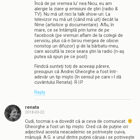
Încă de pe vremea lu’ nea Nicu, eu am
alergie la ziare şi emisiuni de ştiri (radio &
TV). Nu mă uit nici la talk show-uri. La
televizor nu mă uit (când mă uit) decât la
filme (artistice şi documentare). Aflu, în
mare, ce se întâmplă prin lume de pe
facebook (pe vremuri aflam de la colegii de
serviciu, plus că-n birou mergea de obicei
nonstop un difuzor) şi de la bărbatu-meu,
care ascultă la zece seara ştiri la radio (n-aş
putea să spun pe ce post).
Fiindcă sunteţi toţi de aceeaşi părere,
presupun că Andrei Gheorghe a fost într-
adevăr un tip mişto (în sensul pe care i-l dă
cuvântului Renata). R.I.P.
Reply
renata
2018-03-22
Cudi, tocmai s-a dovedit că ai ceva de comunicat.
Gheorghe a fost un tip mișto. Cred că de puține ori
adjectivul acesta neacademic se potrivește cuiva,
mănușă. A.G. e unul dintre puținii căruia i se potrivește