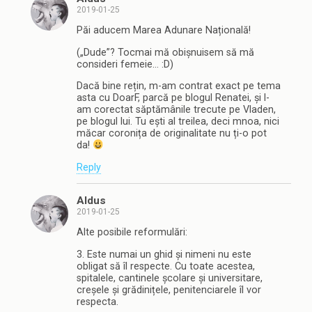
2019-01-25
Păi aducem Marea Adunare Națională!
(„Dude”? Tocmai mă obișnuisem să mă
consideri femeie… :D)
Dacă bine rețin, m-am contrat exact pe tema
asta cu DoarF, parcă pe blogul Renatei, și l-
am corectat săptămânile trecute pe Vladen,
pe blogul lui. Tu ești al treilea, deci mnoa, nici
măcar coronița de originalitate nu ți-o pot
da!
Reply
Aldus
2019-01-25
Alte posibile reformulări:
3. Este numai un ghid și nimeni nu este
obligat să îl respecte. Cu toate acestea,
spitalele, cantinele școlare și universitare,
creșele și grădinițele, penitenciarele îl vor
respecta.