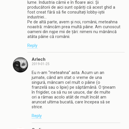
lume. Industria cărnii e în floare aici. Și
producătorii de aici sunt opăriți că acest ghid a
fost creat fără să fie consultați lobby-iștii
industriei…
Pe de altă parte, avem și noi, românii, meteahna
noastră: mâncăm prea multă pâine. Am cunoscut
oameni din nșpe mii de țări: nimeni nu mănâncă
atâta pâine că românii.
Reply
Arlech
2019-01-25
Eu n-am “meteahna” asta. Acum un an
jumate, când am stat o vreme de una
singură, mâncam cel mult o pâine (o
franzelă sau o lipie) pe săptămână. O ţineam
în frigider, ca să nu se usuce, dar de multe
ori a rămas acolo atât de mult încât am
aruncat ultima bucată, care începea să se
strice.
Reply