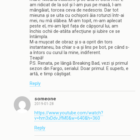
am ridicat de la sol și l-am pus pe masă, l-am
mângâiat, torcea ceva de nedescris. Dar tot
mieuna și se uita cu ochișorii ăia rotunzi într-ai
mei, nu mă slăbea. M-am topit, m-am aplecat
peste el, mi-am lipit fața de căpșorul lui, am
închis ochii de-atâta afecțiune și iubire ce se
întâmpla.
M-a mușcat de obraz și s-a oprit din tors
instantaneu, ba chiar s-a și lins pe bot, pe când s-
a întors cu curul la mine, indiferent.
Țeapă!
P.S. Renata, pe lângă Breaking Bad, vezi și primul
sezon din Fargo, serialul. Doar primul. E superb, e
artă, e timp câștigat.
Reply
someone
2019-01-28
https://www.youtube.com/watch?
v=hm3xDdvJfM0&w=640&h=360
Reply