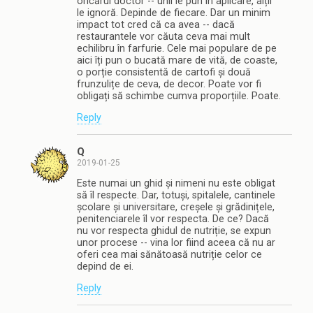
oricărui doctor -- unii le pun în aplicare, alții
le ignoră. Depinde de fiecare. Dar un minim
impact tot cred că ca avea -- dacă
restaurantele vor căuta ceva mai mult
echilibru în farfurie. Cele mai populare de pe
aici îți pun o bucată mare de vită, de coaste,
o porție consistentă de cartofi și două
frunzulițe de ceva, de decor. Poate vor fi
obligați să schimbe cumva proporțiile. Poate.
Reply
Q
2019-01-25
Este numai un ghid și nimeni nu este obligat
să îl respecte. Dar, totuși, spitalele, cantinele
școlare și universitare, creșele și grădinițele,
penitenciarele îl vor respecta. De ce? Dacă
nu vor respecta ghidul de nutriție, se expun
unor procese -- vina lor fiind aceea că nu ar
oferi cea mai sănătoasă nutriție celor ce
depind de ei.
Reply