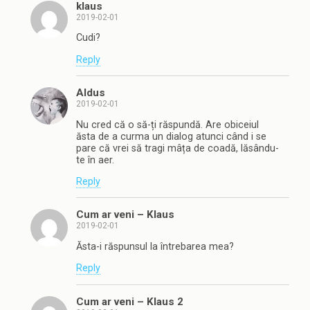
klaus
2019-02-01
Cudi?
Reply
Aldus
2019-02-01
Nu cred că o să-ți răspundă. Are obiceiul
ăsta de a curma un dialog atunci când i se
pare că vrei să tragi mâța de coadă, lăsându-
te în aer.
Reply
Cum ar veni – Klaus
2019-02-01
Ăsta-i răspunsul la întrebarea mea?
Reply
Cum ar veni – Klaus 2