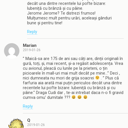
decât una dintre recentele lui pofte bizare:
lubeniță cu brânză și cu pâine.
Jerome Jerome? Te distrezi frumos!
Mulțumesc mult pentru urări, aceleași gânduri
bune și pentru tine!
Reply
Marian
2019-01-26
” Maică-sa are 175 de ani sau câți are, dinții originali în
gură, toți, și, mai recent, și-a regăsit adolescența. Vrea
cu avionul, pleacă cu lunile pe la prieteni, o țin
picioarele în mall-uri mai mult decât pe mine…” Deci ,
nici dumneata nu mori de grija soacrei
. ” Plus că
farfuria aia arată mai puțin periculos decât una dintre
recentele lui pofte bizare: lubeniță cu brânză și cu
pâine.” Draga Cudi dar , te-ai intrebat daca n-o fi gravid
cumva omu’ dumitale ???
Reply
Q
2019-01-26