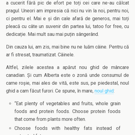
a cucerit fără pic de efort pe toți cei care ne-au călcat
pragul. Uneori am impresia că nici nu vin la noi, pentru noi,
ci pentru el. Mai e și din cale afară de generos, mai toți
pleacă cu câte un suvenir din partea lui, tatoo for free, cu
dedicație. Mai mult sau mai puțin sângerând.
Din cauza lui, am zis, mai bine nu ne luăm câine. Pentru că
ar fi stresat, traumatizat. Câinele.
Altfel, zilele acestea a apărut nou ghid de mâncare
canadian. Și cum Alberta este o zonă unde consumul de
carne roșie, mai ales de vită, este sus, pe piedestal, noul
ghid a cam făcut furori. Ce spune, în mare,
noul ghid
:
“Eat plenty of vegetables and fruits, whole grain
foods and protein foods. Choose protein foods
that come from plants more often.
Choose foods with healthy fats instead of