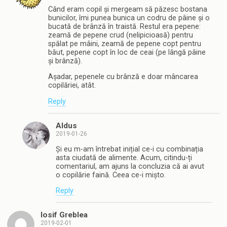
Când eram copil și mergeam să păzesc bostana
bunicilor, îmi punea bunica un codru de pâine și o
bucată de brânză în traistă. Restul era pepene:
zeamă de pepene crud (nelipicioasă) pentru
spălat pe mâini, zeamă de pepene copt pentru
băut, pepene copt în loc de ceai (pe lângă pâine
și brânză).
Așadar, pepenele cu brânză e doar mâncarea
copilăriei, atât.
Reply
Aldus
2019-01-26
Și eu m-am întrebat inițial ce-i cu combinația
asta ciudată de alimente. Acum, citindu-ți
comentariul, am ajuns la concluzia că ai avut
o copilărie faină. Ceea ce-i mișto.
Reply
Iosif Greblea
2019-02-01