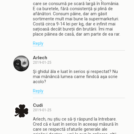
care se consumă pe scară largă în România.
E ca buretele, fără consistență și plină de
afânători. Consum pâine, dar am găsit
sortimente mult mai bune la supermarketuri.
Costă circa 9-14 lei per kg, dar e infinit mai
sațioasă decât bureții din brutării. Îmi mai
place pâinea de casă, dar am parte de ea rar.
Reply
Arlech
2019-01-25
Şi ghidul ăla e luat în serios şi respectat? Nu
mai mănâncă lumea carne fiindcă aşa scrie
acolo?
Reply
Cudi
2019-01-25
Arlech, nu știu ce să-ți răspund la întrebare.
Cred că e luat în serios în aceeași măsură în
care se respectă sfaturile generale ale