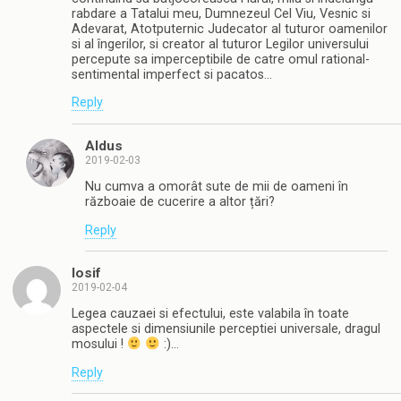
rabdare a Tatalui meu, Dumnezeul Cel Viu, Vesnic si
Adevarat, Atotputernic Judecator al tuturor oamenilor
si al îngerilor, si creator al tuturor Legilor universului
percepute sa imperceptibile de catre omul rational-
sentimental imperfect si pacatos…
Reply
Aldus
2019-02-03
Nu cumva a omorât sute de mii de oameni în
războaie de cucerire a altor țări?
Reply
Iosif
2019-02-04
Legea cauzaei si efectului, este valabila în toate
aspectele si dimensiunile perceptiei universale, dragul
mosului !
:)…
Reply