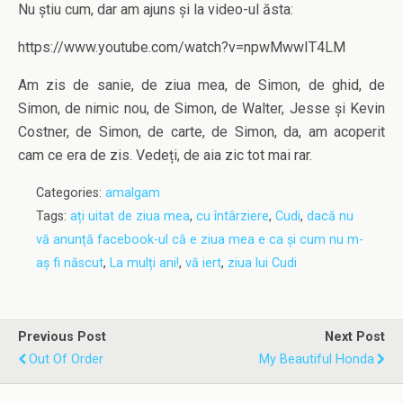
Nu știu cum, dar am ajuns și la video-ul ăsta:
https://www.youtube.com/watch?v=npwMwwIT4LM
Am zis de sanie, de ziua mea, de Simon, de ghid, de
Simon, de nimic nou, de Simon, de Walter, Jesse și Kevin
Costner, de Simon, de carte, de Simon, da, am acoperit
cam ce era de zis. Vedeți, de aia zic tot mai rar.
Categories:
amalgam
Tags:
ați uitat de ziua mea
,
cu întârziere
,
Cudi
,
dacă nu
vă anunță facebook-ul că e ziua mea e ca și cum nu m-
aș fi născut
,
La mulți ani!
,
vă iert
,
ziua lui Cudi
Previous Post
Next Post
Out Of Order
My Beautiful Honda