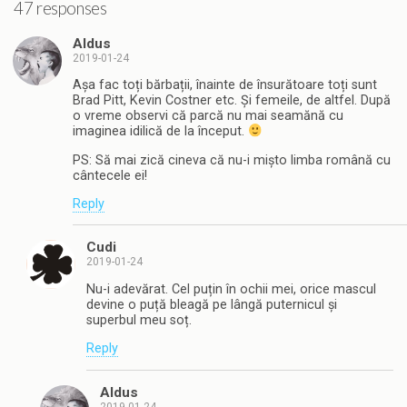
47 responses
Aldus
2019-01-24
Așa fac toți bărbații, înainte de însurătoare toți sunt
Brad Pitt, Kevin Costner etc. Și femeile, de altfel. După
o vreme observi că parcă nu mai seamănă cu
imaginea idilică de la început.
PS: Să mai zică cineva că nu-i mișto limba română cu
cântecele ei!
Reply
Cudi
2019-01-24
Nu-i adevărat. Cel puțin în ochii mei, orice mascul
devine o puță bleagă pe lângă puternicul și
superbul meu soț.
Reply
Aldus
2019-01-24