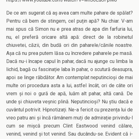
De ce am sugerat că aș avea cam multe pahare de spălat?
Pentru că bem de stingem, cel puțin apă? Nu chiar. V-am
mai spus că Simon nu e prea atras de apa din farfuria lui,
nu, el preferă oricare altă apă: direct de la robinetul
chiuvetei, căzii, din budă ori din paharele/cănile noastre.
Așa că nu prea putem lăsa cu încredere paharele pe masă.
Dacă nu-i încape capul în pahar, dacă nu ajunge cu limba la
lichid, bagă cu fascinație laba în pahar, o scutură deasupra,
apoi se linge răbdător. Am contemplat neputincioși de mai
multe ori procedura asta a lui, astfel încât, ori de câte ori
vrem și noi o gură de apă, luăm alt pahar, altă cană. De
unde și chiuveta veșnic plină. Neputincioși? Nu știu dacă e
cuvântul potrivit. Hipnotizați. Ne-a fericit cu prezența lui de
vreo patru ani și încă rămânem muți de admirație privindu-l
cum se mișcă precum Clint Eastwood venind călare,
venind, venind și tot venind. Sau ducându-se. Evident că i-