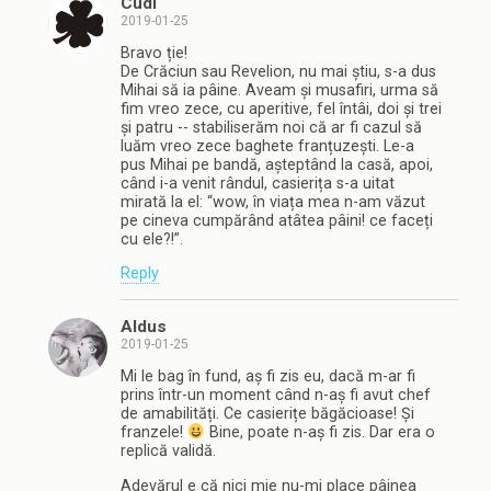
Cudi
2019-01-25
Bravo ție!
De Crăciun sau Revelion, nu mai știu, s-a dus
Mihai să ia pâine. Aveam și musafiri, urma să
fim vreo zece, cu aperitive, fel întâi, doi și trei
și patru -- stabiliserăm noi că ar fi cazul să
luăm vreo zece baghete franțuzești. Le-a
pus Mihai pe bandă, așteptând la casă, apoi,
când i-a venit rândul, casierița s-a uitat
mirată la el: “wow, în viața mea n-am văzut
pe cineva cumpărând atâtea pâini! ce faceți
cu ele?!”.
Reply
Aldus
2019-01-25
Mi le bag în fund, aș fi zis eu, dacă m-ar fi
prins într-un moment când n-aș fi avut chef
de amabilități. Ce casierițe băgăcioase! Și
franzele!
Bine, poate n-aș fi zis. Dar era o
replică validă.
Adevărul e că nici mie nu-mi place pâinea