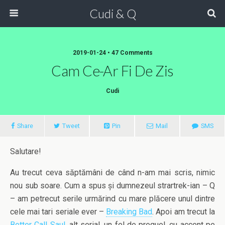
Cudi & Q
2019-01-24 • 47 Comments
Cam Ce-Ar Fi De Zis
Cudi
Share
Tweet
Pin
Mail
SMS
Salutare!
Au trecut ceva săptămâni de când n-am mai scris, nimic
nou sub soare. Cum a spus și dumnezeul strartrek-ian – Q
– am petrecut serile urmărind cu mare plăcere unul dintre
cele mai tari seriale ever –
Breaking Bad
. Apoi am trecut la
Better Call Saul
, alt serial, un fel de prequel, cu accent pe