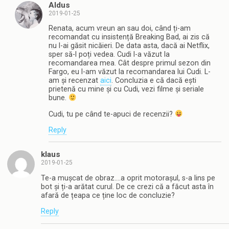
Aldus
2019-01-25
Renata, acum vreun an sau doi, când ți-am
recomandat cu insistență Breaking Bad, ai zis că
nu l-ai găsit nicăieri. De data asta, dacă ai Netflix,
sper să-l poți vedea. Cudi l-a văzut la
recomandarea mea. Cât despre primul sezon din
Fargo, eu l-am văzut la recomandarea lui Cudi. L-
am și recenzat
aici
. Concluzia e că dacă ești
prietenă cu mine și cu Cudi, vezi filme și seriale
bune.
Cudi, tu pe când te-apuci de recenzii?
Reply
klaus
2019-01-25
Te-a mușcat de obraz….a oprit motorașul, s-a lins pe
bot și ți-a arătat curul. De ce crezi că a făcut asta în
afară de țeapa ce ține loc de concluzie?
Reply