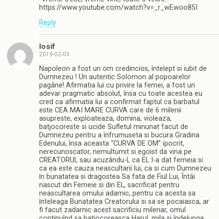
https://www.youtube.com/watch?v=_r_wEwoo85I
Reply
Iosif
2019-02-03
Napoleon a fost un om credincios, întelept si iubit de
Dumnezeu ! Un autentic Solomon al popoarelor
pagâne! Afirmatia lui cu privire la femei, a fost un
adevar pragmatic absolut, însa cu toate acestea eu
cred ca afirmatia lui a confirmat faptul ca barbatul
este CEA MAI MARE CURVA care de 6 milenii
asupreste, exploateaza, domina, violeaza,
batjocoreste si ucide Sufletul minunat facut de
Dumnezeu pentru a înfrumuseta si bucura Gradina
Edenului, însa aceasta “CURVA DE OM” ipocrit,
nerecunoscator, nemultumit si egoist da vina pe
CREATORUL sau acuzându-L ca EL I-a dat femeia si
ca ea este cauza neascultarii lui, ca si cum Dumnezeu
în bunatatea si dragostea Sa fata de Fiul Lui, Întâi
nascut din Femeie si din EL, sacrificat pentru
neascultarea omului adamic, pentru ca acesta sa
înteleaga Bunatatea Creatorului si sa se pocaiasca, ar
fi facut zadarnic acest sacrificiu milenar, omul
continuînd sa batjocoreasca Harul, mila si îndelunga