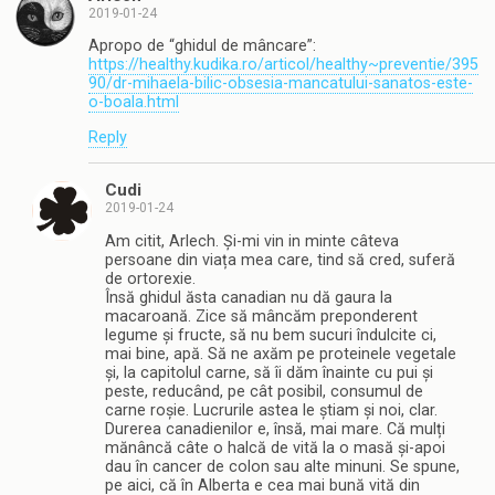
2019-01-24
Apropo de “ghidul de mâncare”:
https://healthy.kudika.ro/articol/healthy~preventie/395
90/dr-mihaela-bilic-obsesia-mancatului-sanatos-este-
o-boala.html
Reply
Cudi
2019-01-24
Am citit, Arlech. Și-mi vin in minte câteva
persoane din viața mea care, tind să cred, suferă
de ortorexie.
Însă ghidul ăsta canadian nu dă gaura la
macaroană. Zice să mâncăm preponderent
legume și fructe, să nu bem sucuri îndulcite ci,
mai bine, apă. Să ne axăm pe proteinele vegetale
și, la capitolul carne, să îi dăm înainte cu pui și
peste, reducând, pe cât posibil, consumul de
carne roșie. Lucrurile astea le știam și noi, clar.
Durerea canadienilor e, însă, mai mare. Că mulți
mănâncă câte o halcă de vită la o masă și-apoi
dau în cancer de colon sau alte minuni. Se spune,
pe aici, că în Alberta e cea mai bună vită din