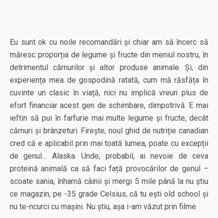
Eu sunt ok cu noile recomandări și chiar am să încerc să
măresc proporția de legume și fructe din meniul nostru, în
detrimentul cărnurilor și altor produse animale. Și, din
experiența mea de gospodină ratată, cum mă răsfăța în
cuvinte un clasic în viață, nici nu implică vreun plus de
efort financiar acest gen de schimbare, dimpotrivă. E mai
ieftin să pui în farfurie mai multe legume și fructe, decât
cărnuri și brânzeturi. Firește, noul ghid de nutriție canadian
cred că e aplicabil prin mai toată lumea, poate cu excepții
de genul… Alaska. Unde, probabil, ai nevoie de ceva
proteină animală ca să faci față provocărilor de genul –
scoate sania, înhamă câinii și mergi 5 mile până la nu știu
ce magazin, pe -35 grade Celsius, că tu ești old school și
nu te-ncurci cu mașini. Nu știu, așa i-am văzut prin filme.