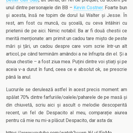
unul dintre personajele din BB –
Kevin Costner
. Foarte bun
și acesta, însă ne topim de dorul lui Walter și Jesse. În
rest, am fost cu muncă, cu școală, cu ceva întâlniri cu
prietenii de pe aici. Nimic notabil. Ba ar fi două chestii ce
merită menționate: am primit un cadou tare mișto de peste
mări și țări, un cadou despre care vom scrie într-un alt
articol, pe când terminăm amândoi a ne înfrupta din el. Și a
doua chestie – a fost ziua mea. Puțini dintre voi știați și pe
aceia v-a durut în fund, ceea ce e absolut ok, se prescrie
până la anul.
Lucrurile se derulează astfel în acest precis moment: am
spălat 70% dintre farfuriile/oalele/paharele de pe masă și
din chiuvetă, scriu aici și ascult o melodie descoperită
recent, un fel de Despacito al meu, comparație aiurea
pentru că mie nu mi-a plăcut Despacito, dar asta da:
https://www.youtube.com/watch?v=wnJ6LuUFpMo