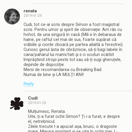
renata
2019-01-25
Cudi, tot ce-ai scris despre Simon a fost magistral
scris. Pentru umor și spirit de observație. Am râs cu
hohot, de una singură în casă (Mili e în debaraua de
haine, pe raftul cel mai de sus, foarte supărat că
vrăbiile și ciorile zboară pe partea ailaltă a ferestrei).
Cunosc genul ăsta de obrăznicie, să-ți bagi labele în
cana/paharul lui mami/tati și s-o scuturi scârbit
împrăștiind stropi peste tot sau să-ți sugi gheruțele,
depinde de dispoziție.
Mersi de recomandarea cu Breaking Bad.
Numai de bine și LA MULȚI ANI!
Reply
Cudi
2019-01-25
Mulțumesc, Renata.
Uite, ți-a furat ochii Simon? Ți i-a furat, e despre
el, netrebnicul.
Zilele trecute l-a apucat așa, brusc, o dragoste
mare. Mieuna insistent și se uita în ochii mei. L-