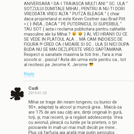
ANIVERSARA ! SA-I TRAIASCA MULTI ANI ” SC…ULA ”
SOTZULUI DUMITALE MIHAI , PENTRU A NU-TI DORI
VREODATA VREO ALTA ” PUTZA BLEAGA ” { chiar
daca proprietarul ei este Kevin Costner sau Brad Pitt
>:( } INSA , DACA ” PE PUTERNICUL SI SUPERBUL ”
TAU SOT { asta-i reclama publicitara pentru calitatile
masculine ale lui Mihai ?
} AL VEI HRANII CU CE
SE VEDE IN PLATOUL ALA … MA CAM INDOIESC DE
FIGURA !!! CRED CA-I MOARE SI SC… ULA SI NICI DUPA
BUDA NU SE MAI DEZLIPESTE VREO SAPTAMANA .
Respect si sanatate maxima la toti trei , fara a mai
socotii si …pisicul ! Asta din urma este pentru ca , tot
al recitesc pe Jerome K. Jerome
Reply
Cudi
2019-01-25
Mihai se trage din neam longeviv, cu bunici de
90+, adaptați la alcool și muncă grea… Maică-sa
are 175 de ani sau câți are, dinții originali în gură,
toți, și, mai recent, și-a regăsit adolescența. Vrea
cu avionul, pleacă cu lunile pe la prieteni, o țin
picioarele în mall-uri mai mult decât pe mine…
Plus că farfuria aia arată mai puțin periculos