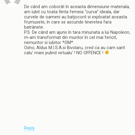
De când am coborât în aceasta dimensiune materiala,
am iubit cu toata fiinta femeia “curva” ideala, dar
curvele de oameni au batjocorit si exploatat aceasta
frumusete, în care se ascunde tineretea fara
batrânete.
P.S. De când am ajuns în tara minunata a lui Napoleon,
m-am transformat din muritor în cel mai fericit,
nemuritor si iubitor *OM*.
Osho, Aldus M.I.S.A.si Bivolaru, cred ca au cam sarit
calu’ mani pulind virtualu’ ! NO OFFENCE !
Reply