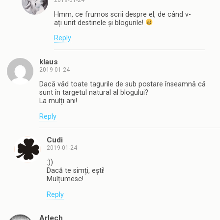
Hmm, ce frumos scrii despre el, de când v-
ați unit destinele și blogurile!
Reply
klaus
2019-01-24
Dacă văd toate tagurile de sub postare înseamnă că
sunt în targetul natural al blogului?
La mulți ani!
Reply
Cudi
2019-01-24
:))
Dacă te simți, ești!
Mulțumesc!
Reply
Arlech