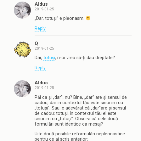
Aldus
2019-01-25
„Dar, totuși” e pleonasm.
Reply
Q
2019-01-25
Dar,
totuși
, n-oi vrea să-ți dau dreptate?
Reply
Aldus
2019-01-25
Păi ca și „dar”, nu? Bine, „dar” are și sensul de
cadou, dar în contextul tău este sinonim cu
„totuși”. Sau: e adevărat că „dar”are și sensul
de cadou; totuși, în contextul tău el este
sinonim cu „totuși”. Observi că cele două
formulări sunt identice ca mesaj?
Uite două posibile reformulări nepleonastice
pentru ce ai scris anterior: