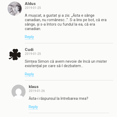
Aldus
2019-01-25
A mușcat, a gustat și a zis: „Ăsta e sânge
canadian, nu românesc…”. S-a lins pe bot, că era
sânge, și s-a întors cu fundul la ea, că era
canadian.
Reply
Cudi
2019-01-25
Simțea Simon că avem nevoie de încă un mister
existențial pe care să-l dezbatem…
Reply
klaus
2019-01-26
Ăsta-i răspunsul la întrebarea mea?
Reply