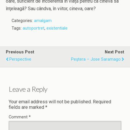
oare, suficient de incoerentã în viață pentru ca cineva sã
înţeleagã? Sau cândva, în viitor, cineva, oare?
Categories:
amalgam
Tags:
autoportret
,
existentiale
Previous Post
Next Post
Perspective
Peştera – Jose Saramago
Leave a Reply
Your email address will not be published.
Required
fields are marked
*
Comment
*