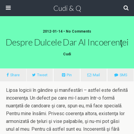
Cudi & Q
2012-01-14 • No Comments
Despre Dulcele Dar Al Incoerenţei
Cudi
Share
Tweet
Pin
Mail
SMS
Lipsa logicii în gândire şi manifestãri – astfel este definitã
incoerenţa. Un defect pe care mi-l asum într-o formã
nuanţatã de candoare şi care, spun eu, mã face specialã.
Pentru mine însãmi. Privesc coerenţa altora, existenţa lor
armonizatã de ţeluri şi vise palpabile, şi nu-mi pot gãsi
unul al meu. Pentru cã astfel sunt eu. Incoerentã şi fãrã