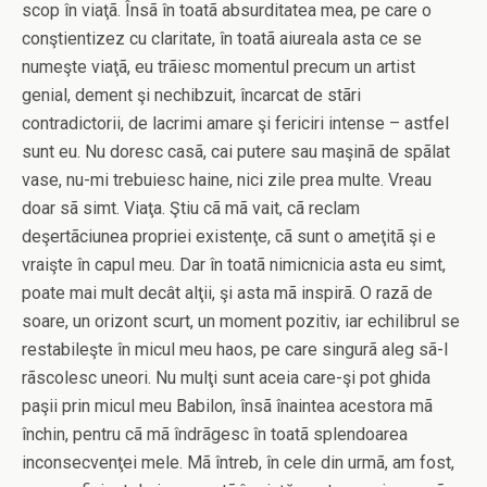
scop în viaţã. Însã în toatã absurditatea mea, pe care o
conştientizez cu claritate, în toatã aiureala asta ce se
numeşte viaţã, eu trãiesc momentul precum un artist
genial, dement şi nechibzuit, încarcat de stãri
contradictorii, de lacrimi amare şi fericiri intense – astfel
sunt eu. Nu doresc casã, cai putere sau maşinã de spãlat
vase, nu-mi trebuiesc haine, nici zile prea multe. Vreau
doar sã simt. Viaţa. Ştiu cã mã vait, cã reclam
deşertãciunea propriei existenţe, cã sunt o ameţitã şi e
vraişte în capul meu. Dar în toatã nimicnicia asta eu simt,
poate mai mult decât alţii, şi asta mã inspirã. O razã de
soare, un orizont scurt, un moment pozitiv, iar echilibrul se
restabileşte în micul meu haos, pe care singurã aleg sã-l
rãscolesc uneori. Nu mulţi sunt aceia care-şi pot ghida
paşii prin micul meu Babilon, însã înaintea acestora mã
închin, pentru cã mã îndrãgesc în toatã splendoarea
inconsecvenţei mele. Mã întreb, în cele din urmã, am fost,