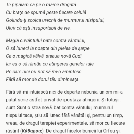
Te pipãiam ca pe o maree drogatã.
Cu braţe de spumã peste fiecare celulã
Golindu-ţi scoica urechii de murmurul nisipului,
Uluit cã eşti insuportabil de vie.
Magia cuvântului bate contra vântului,
O sã luneci la noapte din pielea de şarpe
Ca o magicã vâlvã, steaua novã Cudi,
Iar eu o sã rãmân cu atingerea genelor tale
Pe care nici nu pot sã mi-o amintesc
Fãrã sã mor de dorul tãu dimineaţa.
Fãrã sã-mi intuiascã nici de departe nebunia, un om mi-a
putut scrie astfel, privat de ipostaza atingerii. Şi totuşi…
sunt. Sunt o stea novã, bat contra vântului, murmurul
nispului tace, ştiu sã lunec fãrã vânãtãi şi, pentru un timp,
vreau, de dragul terapiei experimentale, sã mor cu fiecare
rãsãrit (
Κάθαρσις
). De dragul fiicelor bunicii lui Orfeu şi,