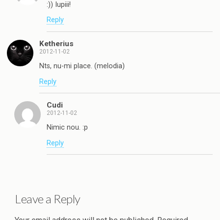
:)) Iupiii!
Reply
Ketherius
2012-11-02
Nts, nu-mi place. (melodia)
Reply
Cudi
2012-11-02
Nimic nou. :p
Reply
Leave a Reply