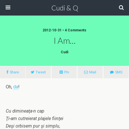
Cudi & Q
2012-10-31 • 4 Comments
I Am…
Cudi
Share
Tweet
Pin
Mail
SMS
Oh,
da
!
Cu dimineaţa-n cap
Ţi-am cutreierat plajele fiinţei
Deşi orbisem pur şi simplu,