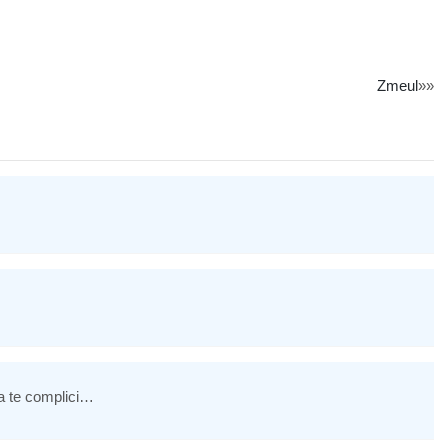
Zmeul
»»
a te complici…