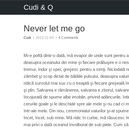
Cudi & Q
Never let me go
Cudi
•
2012-11-05
•
4 Comments
Mi-e poftã dintr-o datã, mã evapor de unde sunt pentru a m
deasupra oceanului din mine şi fiecare prãbuşire e o nesp
tremur, îndur şi sper, greşesc pentru a simţi. Niciodatã nu
zâmbet şi scop dictat de bãtãile pulsului, deasupra valur
ridicã survolul mai sus cu o treaptã şi fiecare greşealã î
şi plin. Salvarea e rãmânerea, salvarea e zborul, salvare
încojuratã de spume albe imobile, privind adâncurile, înti
cerurile goale şi le deschide spre ale mele şi nu cad ci mã
într-ale mele. Din nou, ceremonialul valurilor şi-al spum
încet, încet, sub mine. Mã ridic în curbe, mã rãsucesc î
mai privi o datã oceanul învolburat de sub piele. Cum sã