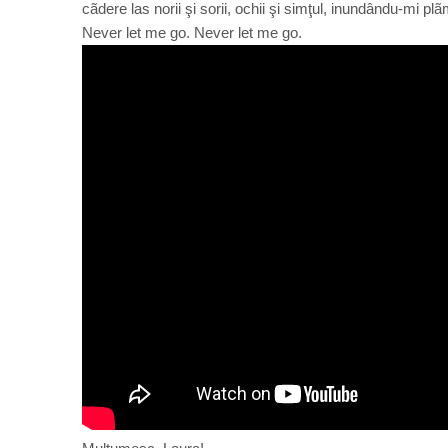
cãdere las norii şi sorii, ochii şi simţul, inundându-mi pl
Never let me go. Never let me go.