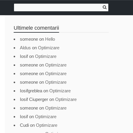
Ultimele comentarii
someone
on
Hello
Aldus
on
Optimizare
Iosif
on
Optimizare
someone
on
Optimizare
someone
on
Optimizare
someone
on
Optimizare
Iosifgreblea
on
Optimizare
Iosif Ciuperger
on
Optimizare
someone
on
Optimizare
Iosif
on
Optimizare
Cudi
on
Optimizare