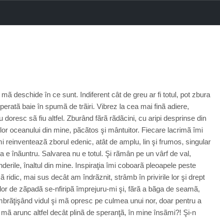
ã deschide în ce sunt. Indiferent cât de greu ar fi totul, pot zbura
eratã baie în spumã de trãiri. Vibrez la cea mai finã adiere,
 doresc sã fiu altfel. Zburând fãrã rãdãcini, cu aripi desprinse din
ilor oceanului din mine, pãcãtos şi mântuitor. Fiecare lacrimã îmi
mi reinventeazã zborul edenic, atât de amplu, lin şi frumos, singular
a e înãuntru. Salvarea nu e totul. Şi rãmân pe un vârf de val,
nderile, înaltul din mine. Inspiraţia îmi coboarã pleoapele peste
 ridic, mai sus decât am îndrãznit, strâmb în privirile lor şi drept
elor de zãpadã se-nfiripã împrejuru-mi şi, fãrã a bãga de seamã,
mbrãţişând vidul şi mã opresc pe culmea unui nor, doar pentru a
 mã arunc altfel decât plinã de speranţã, în mine însãmi?! Şi-n