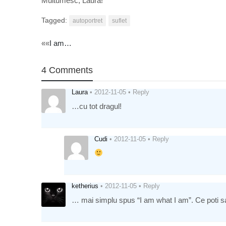
Multumesc, Laura!
Tagged:
autoportret
suflet
Post
««
I am…
navigation
4 Comments
Laura
•
2012-11-05
•
Reply
…cu tot dragul!
Cudi
•
2012-11-05
•
Reply
ketherius
•
2012-11-05
•
Reply
… mai simplu spus “I am what I am”. Ce poti s