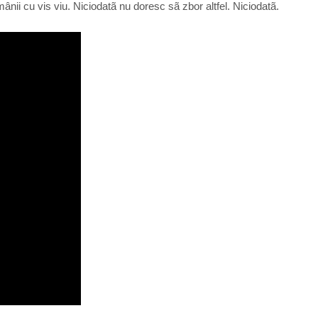
ãmânii cu vis viu. Niciodatã nu doresc sã zbor altfel. Niciodatã.