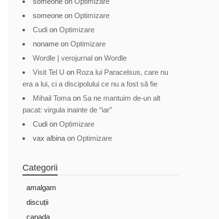
someone
on
Optimizare
someone
on
Optimizare
Cudi
on
Optimizare
noname
on
Optimizare
Wordle | verojurnal
on
Wordle
Visit Tel U
on
Roza lui Paracelsus, care nu
era a lui, ci a discipolului ce nu a fost să fie
Mihail Toma
on
Sa ne mantuim de-un alt
pacat: virgula inainte de “iar”
Cudi
on
Optimizare
vax albina
on
Optimizare
Categorii
amalgam
discuții
canada