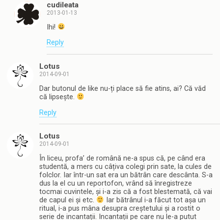
cudileata
2013-01-13
Ihi!
Reply
Lotus
2014-09-01
Dar butonul de like nu-ți place să fie atins, ai? Că văd
că lipsește.
Reply
Lotus
2014-09-01
În liceu, profa’ de română ne-a spus că, pe când era
studentă, a mers cu câțiva colegi prin sate, la cules de
folclor. Iar într-un sat era un bătrân care descânta. S-a
dus la el cu un reportofon, vrând să înregistreze
tocmai cuvintele, și i-a zis că a fost blestemată, că vai
de capul ei și etc.
Iar bătrânul i-a făcut tot așa un
ritual, i-a pus mâna desupra creștetului și a rostit o
serie de incantații. Incantații pe care nu le-a putut