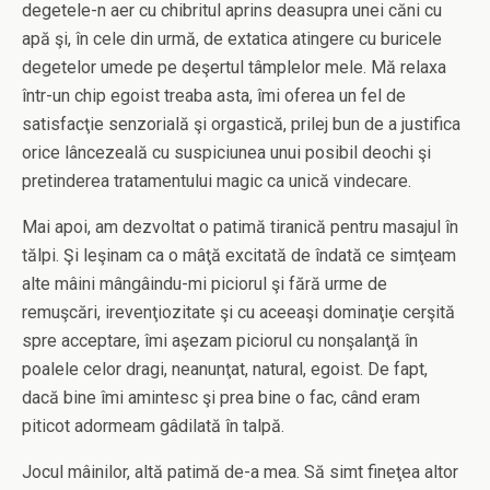
degetele-n aer cu chibritul aprins deasupra unei căni cu
apă şi, în cele din urmă, de extatica atingere cu buricele
degetelor umede pe deşertul tâmplelor mele. Mă relaxa
într-un chip egoist treaba asta, îmi oferea un fel de
satisfacţie senzorială şi orgastică, prilej bun de a justifica
orice lâncezeală cu suspiciunea unui posibil deochi şi
pretinderea tratamentului magic ca unică vindecare.
Mai apoi, am dezvoltat o patimă tiranică pentru masajul în
tălpi. Şi leşinam ca o mâţă excitată de îndată ce simţeam
alte mâini mângâindu-mi piciorul şi fără urme de
remuşcări, irevenţiozitate şi cu aceeaşi dominaţie cerşită
spre acceptare, îmi aşezam piciorul cu nonşalanţă în
poalele celor dragi, neanunţat, natural, egoist. De fapt,
dacă bine îmi amintesc şi prea bine o fac, când eram
piticot adormeam gâdilată în talpă.
Jocul mâinilor, altă patimă de-a mea. Să simt fineţea altor