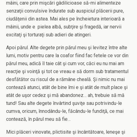
mâini, care prin mişcări gâdilicioase să-mi alimenteze
senzaţii convulsive îndurate sub auspiciul plăcerii pure,
ciudăţenii din astea. Mai ales pe încheietura interioară a
mâinii, unde e pielea albă, subţire şi fragedă, iar nervii
excitaţi şi torturaţi sub adieri de atingeri.
Apoi părul. Alte degete prin părul meu şi levitez între alte
lumi, motiv pentru care la coafor fiind fac fetele ce vor din
părul meu, adică îl taie cât şi cum vor, căci eu nu mai am
reacţie şi voinţă şi tot ce vreau e să dorm sub tratamentul
desfătător cu riscul de a rămâne cheală. Şi nimic nu mai
contează atunci, atât de bine îmi e şi atât de mult place şi
atât de uşor cedez şi mă abandonez… ah, trebuie să mă
tund! Sau alte degete învârtind şuviţe sau potrivindu-le
cumva, oricum, înnodându-le, făcându-le fundiţă, ce mai
contează, în părul meu să fie…
Mici plăceri vinovate, plictisite şi încântătoare, leneşe şi