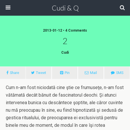
Cudi & Q
2013-01-12 • 4 Comments
2
Cudi
Share
Tweet
Pin
Mail
SMS
Cum n-am fost niciodată cine ştie ce frumuseţe, n-am fost
vătămată decât bănuit de fascinatorul deochi. Şi atunci
intervenea bunica cu descântece şoptite, ale căror cuvinte
nu mă preocupau în sine, eu fiind hipnotizată şi sedusă de
gestica ritualului, de preocuparea ei exclusivistă pentru
binele meu de moment, de modul în care îşi rotea