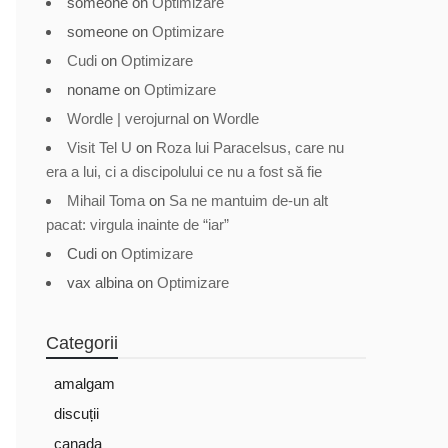
someone
on
Optimizare
someone
on
Optimizare
Cudi
on
Optimizare
noname
on
Optimizare
Wordle | verojurnal
on
Wordle
Visit Tel U
on
Roza lui Paracelsus, care nu
era a lui, ci a discipolului ce nu a fost să fie
Mihail Toma
on
Sa ne mantuim de-un alt
pacat: virgula inainte de “iar”
Cudi
on
Optimizare
vax albina
on
Optimizare
Categorii
amalgam
discuții
canada