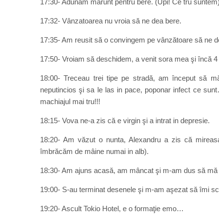
17:30- Adunăm mărunt pentru bere. (Upi! Ce tru suntem
17:32- Vânzatoarea nu vroia să ne dea bere.
17:35- Am reusit să o convingem pe vânzătoare să ne dea b
17:50- Vroiam să deschidem, a venit sora mea şi încă 4 
18:00- Treceau trei tipe pe stradă, am început să mă
neputincios şi sa le las in pace, poponar infect ce su
machiajul mai tru!!!
18:15- Vova ne-a zis că e virgin şi a intrat in depresie.
18:20- Am văzut o nunta, Alexandru a zis că mireas
îmbrăcăm de mâine numai in alb).
18:30- Am ajuns acasă, am mâncat şi m-am dus să mă u
19:00- S-au terminat desenele şi m-am aşezat să îmi scr
19:20- Ascult Tokio Hotel, e o formaţie emo…