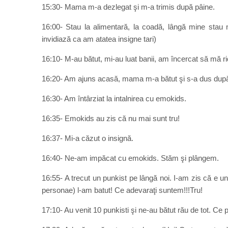
15:30- Mama m-a dezlegat şi m-a trimis după pâine.
16:00- Stau la alimentară, la coadă, lângă mine stau ni
invidiază ca am atatea insigne tari)
16:10- M-au bătut, mi-au luat banii, am încercat să mă rid
16:20- Am ajuns acasă, mama m-a bătut şi s-a dus după
16:30- Am întârziat la intalnirea cu emokids.
16:35- Emokids au zis că nu mai sunt tru!
16:37- Mi-a căzut o insignă.
16:40- Ne-am impăcat cu emokids. Stăm şi plângem.
16:55- A trecut un punkist pe lângă noi. I-am zis că e u
personae) l-am batut! Ce adevaraţi suntem!!!Tru!
17:10- Au venit 10 punkisti şi ne-au bătut rău de tot. Ce p