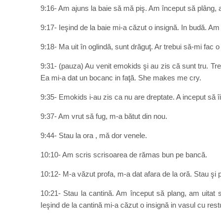
9:16- Am ajuns la baie să mă piş. Am început să plâng, 
9:17- Ieşind de la baie mi-a căzut o insignă. In budă. Am 
9:18- Ma uit în oglindă, sunt drăguţ. Ar trebui să-mi fac o
9:31- (pauza) Au venit emokids şi au zis că sunt tru. Tr
Ea mi-a dat un bocanc in faţă. She makes me cry.
9:35- Emokids i-au zis ca nu are dreptate. A inceput să îi
9:37- Am vrut să fug, m-a bătut din nou.
9:44- Stau la ora , mă dor venele.
10:10- Am scris scrisoarea de rămas bun pe bancă.
10:12- M-a văzut profa, m-a dat afara de la oră. Stau şi 
10:21- Stau la cantină. Am început să plang, am uitat
Ieşind de la cantină mi-a căzut o insignă in vasul cu restu