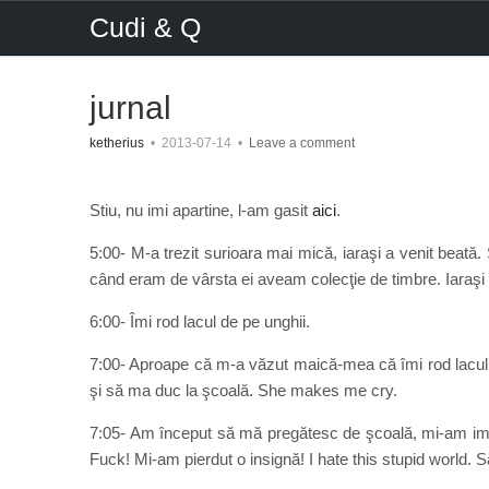
Cudi & Q
jurnal
ketherius
•
2013-07-14
•
Leave a comment
Stiu, nu imi apartine, l-am gasit
aici
.
5:00- M-a trezit surioara mai mică, iaraşi a venit beat
când eram de vârsta ei aveam colecţie de timbre. Iaraşi 
6:00- Îmi rod lacul de pe unghii.
7:00- Aproape că m-a văzut maică-mea că îmi rod lacul de
şi să ma duc la şcoală. She makes me cry.
7:05- Am început să mă pregătesc de şcoală, mi-am imbr
Fuck! Mi-am pierdut o insignă! I hate this stupid world. Să