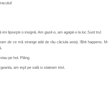
racului!
 imi lipseşte o insignă. Am gasit-o, am agaţat-o la loc.Sunt tru!
am de ce mă strange atât de rău căciula asta). !$hit happens. M-
ă.
 stau pe hol. Plâng.
geanta, am ieşit pe sală si stateam trist.