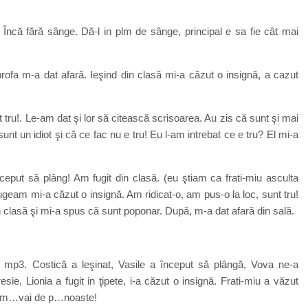
 Încă fără sânge. Dă-l in plm de sânge, principal e sa fie cât mai
rofa m-a dat afară. Ieşind din clasă mi-a căzut o insignă, a cazut
tru!. Le-am dat şi lor să citească scrisoarea. Au zis că sunt şi mai
ă sunt un idiot şi că ce fac nu e tru! Eu l-am intrebat ce e tru? El mi-a
eput să plâng! Am fugit din clasă. (eu ştiam ca frati-miu asculta
fugeam mi-a căzut o insignă. Am ridicat-o, am pus-o la loc, sunt tru!
n clasă şi mi-a spus că sunt poponar. După, m-a dat afară din sală.
la mp3. Costică a leşinat, Vasile a început să plângă, Vova ne-a
esie, Lionia a fugit in ţipete, i-a căzut o insignă. Frati-miu a văzut
untem…vai de p…noaste!