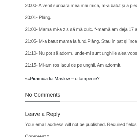
20:00- A venit surioara mea mai mică, m-a bătut şi a pl
20:01- Plâng.
21:00- Mama mi-a zis să mă culc. “-mamă am deja 17 an
21:05- M-a batut mama la fund.Plâng. Stau în pat şi încer
21:10- Nu pot să adorm, unde-mi sunt unghiile alea vops
21:15- Mi-am ros lacul de pe unghii. Am adormit.
Post
««
Piramida lui Maslow – o tampenie?
navigation
No Comments
Leave a Reply
Your email address will not be published.
Required field
Comment
*