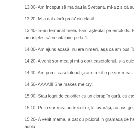
13:00- Am început să ma dau la Svetlana, mi-a zis că sun
13:20- M-a dat afară profu’ din clasă.
13:40- S-au terminat orele. I-am aşteptat pe emokids. 
am inţeles să ne intâlnim pe la 4.
14:00- Am ajuns acasă, nu era nimeni, aşa că am pus Toki
14:20- A venit sor-mea şi mi-a oprit casetofonul, s-a culc
14:40- Am pornit casetofonul şi am trezit-o pe sor-mea…
14:50- AAAA!!! She makes me cry.
15:00- Stau legat de calorifer cu un ciorap în gură, cu caşt
15:10- Pe la sor-mea au trecut nişte tovarăşi, au pus gec
15:20- A venit mama, a dat cu piciorul in grămada de 
acolo