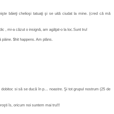
şte băieţi chelioşi tatuaţi şi se uită ciudat la mine. (cred că mă
ic , mi-a căzut o insignă, am agăţat-o la loc.Sunt tru!
 pâine. $hit happens. Am plâns.
n dobitoc si să se ducă în p… noastre. Şi tot grupul nostrum (25 de
roşti îs, oricum noi suntem mai tru!!!