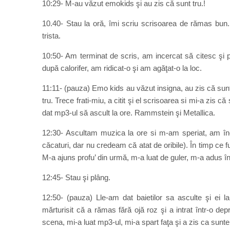
10:29- M-au văzut emokids şi au zis că sunt tru.!
10.40- Stau la oră, îmi scriu scrisoarea de rămas bun.
trista.
10:50- Am terminat de scris, am incercat să citesc şi p
după calorifer, am ridicat-o şi am agăţat-o la loc.
11:11- (pauza) Emo kids au văzut insigna, au zis că sunt 
tru. Trece frati-miu, a citit şi el scrisoarea si mi-a zis c
dat mp3-ul să ascult la ore. Rammstein şi Metallica.
12:30- Ascultam muzica la ore si m-am speriat, am înc
căcaturi, dar nu credeam că atat de oribile). În timp ce 
M-a ajuns profu’ din urmă, m-a luat de guler, m-a adus î
12:45- Stau şi plâng.
12:50- (pauza) Lle-am dat baietilor sa asculte şi ei 
mărturisit că a rămas fără ojă roz şi a intrat într-o depr
scena, mi-a luat mp3-ul, mi-a spart faţa şi a zis ca s