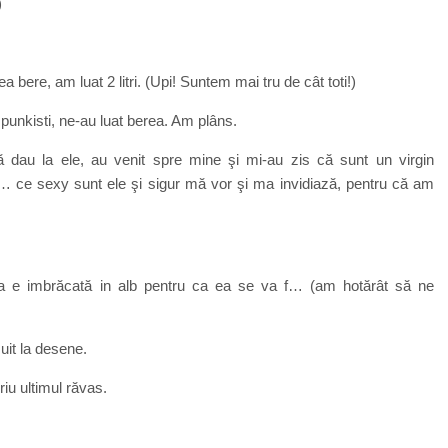
)
ere, am luat 2 litri. (Upi! Suntem mai tru de cât toti!)
punkisti, ne-au luat berea. Am plâns.
 dau la ele, au venit spre mine şi mi-au zis că sunt un virgin
nt… ce sexy sunt ele şi sigur mă vor şi ma invidiază, pentru că am
a e imbrăcată in alb pentru ca ea se va f… (am hotărât să ne
it la desene.
iu ultimul răvas.