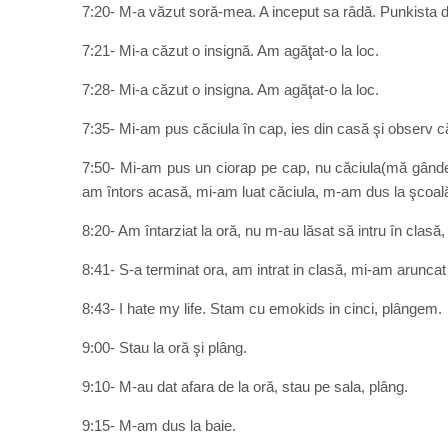
7:20- M-a văzut soră-mea. A inceput sa râdă. Punkista d
7:21- Mi-a căzut o insignă. Am agăţat-o la loc.
7:28- Mi-a căzut o insigna. Am agăţat-o la loc.
7:35- Mi-am pus căciula în cap, ies din casă şi observ că
7:50- Mi-am pus un ciorap pe cap, nu căciula(mă gânde
am întors acasă, mi-am luat căciula, m-am dus la şcoal
8:20- Am întarziat la oră, nu m-au lăsat să intru în clasă,
8:41- S-a terminat ora, am intrat in clasă, mi-am aruncat 
8:43- I hate my life. Stam cu emokids in cinci, plângem.
9:00- Stau la oră şi plâng.
9:10- M-au dat afara de la oră, stau pe sala, plâng.
9:15- M-am dus la baie.