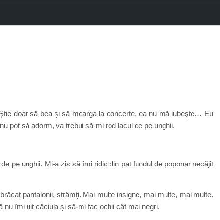
ă. Ştie doar să bea şi să mearga la concerte, ea nu mă iubeşte… Eu
nu pot să adorm, va trebui să-mi rod lacul de pe unghii.
 pe unghii. Mi-a zis să îmi ridic din pat fundul de poponar necăjit
ăcat pantalonii, strâmţi. Mai multe insigne, mai multe, mai multe.
 nu îmi uit căciula şi să-mi fac ochii cât mai negri.