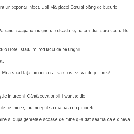
t un poponar infect. Upi! Mă place! Stau şi plâng de bucurie.
Pe rând, scăpand insigne şi ridicadu-le, ne-am dus spre casă. Ne-
o Hotel, stau, îmi rod lacul de pe unghii.
at.
 Mi-a spart faţa, am incercat să ripostez, vai de p…mea!
ile in urechi. Cântă ceva oribil! I want to die.
ile pe mine şi au început să mă bată cu piciorele.
haine si după gemetele scoase de mine şi-a dat seama că e cineva