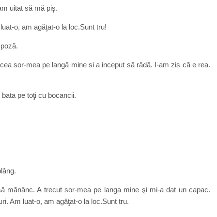
am uitat să mă piş.
luat-o, am agăţat-o la loc.Sunt tru!
 poză.
ecea sor-mea pe langă mine si a inceput să râdă. I-am zis că e rea.
 bata pe toţi cu bocancii.
plâng.
 să mănânc. A trecut sor-mea pe langa mine şi mi-a dat un capac.
ri. Am luat-o, am agăţat-o la loc.Sunt tru.