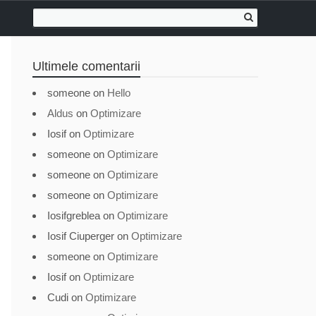
Ultimele comentarii
someone
on
Hello
Aldus
on
Optimizare
Iosif
on
Optimizare
someone
on
Optimizare
someone
on
Optimizare
someone
on
Optimizare
Iosifgreblea
on
Optimizare
Iosif Ciuperger
on
Optimizare
someone
on
Optimizare
Iosif
on
Optimizare
Cudi
on
Optimizare