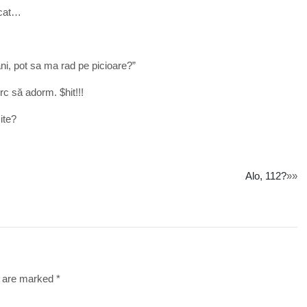
ecat…
i, pot sa ma rad pe picioare?”
c să adorm. $hit!!!
ite?
Alo, 112?
»»
s are marked
*