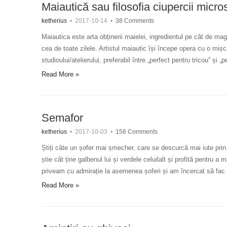
Maiautică sau filosofia ciupercii micr
ketherius
•
2017-10-14
•
38 Comments
Maiautica este arta obținerii maielei, ingredientul pe cât de ma
cea de toate zilele. Artistul maiautic își începe opera cu o miș
studioului/atelierului, preferabil între „perfect pentru tricou” ș
Read More »
Semafor
ketherius
•
2017-10-03
•
156 Comments
Știți câte un șofer mai șmecher, care se descurcă mai iute prin
știe cât ține galbenul lui și verdele celuilalt și profită pentr
priveam cu admirație la asemenea șoferi și am încercat să fac
Read More »