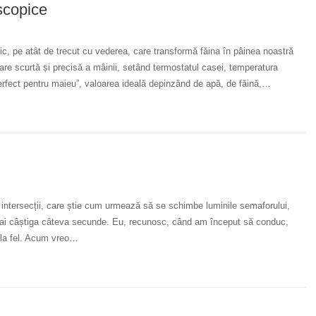
oscopice
gic, pe atât de trecut cu vederea, care transformă făina în pâinea noastră
care scurtă și precisă a mâinii, setând termostatul casei, temperatura
i „perfect pentru maieu”, valoarea ideală depinzând de apă, de făină,…
 intersecții, care știe cum urmează să se schimbe luminile semaforului,
u a mai câștiga câteva secunde. Eu, recunosc, când am început să conduc,
 la fel. Acum vreo…