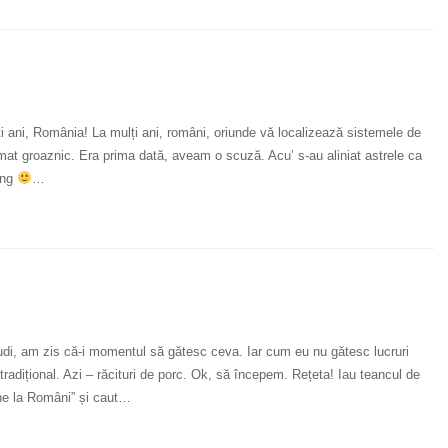
lți ani, România! La mulți ani, români, oriunde vă localizează sistemele de
umat groaznic. Era prima dată, aveam o scuză. Acu’ s-au aliniat astrele ca
ing
…
Cudi, am zis că-i momentul să gătesc ceva. Iar cum eu nu gătesc lucruri
tradițional. Azi – răcituri de porc. Ok, să începem. Rețeta! Iau teancul de
ine la Români” și caut…