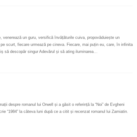
e, venerează un guru, versifică învățăturile cuiva, propovăduiește un
pe scurt, fiecare urmează pe cineva. Fiecare, mai puțin eu, care, în infinita
țiș să descopăr singur Adevărul și să ating iluminarea…
ții despre romanul lui Orwell și a găsit o referință la “Noi” de Evgheni
rie “1984” la câteva luni după ce a citit și recenzat romanul lui Zamiatin.