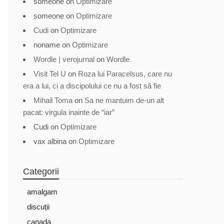
someone
on
Optimizare
someone
on
Optimizare
Cudi
on
Optimizare
noname
on
Optimizare
Wordle | verojurnal
on
Wordle
Visit Tel U
on
Roza lui Paracelsus, care nu
era a lui, ci a discipolului ce nu a fost să fie
Mihail Toma
on
Sa ne mantuim de-un alt
pacat: virgula inainte de “iar”
Cudi
on
Optimizare
vax albina
on
Optimizare
Categorii
amalgam
discuții
canada