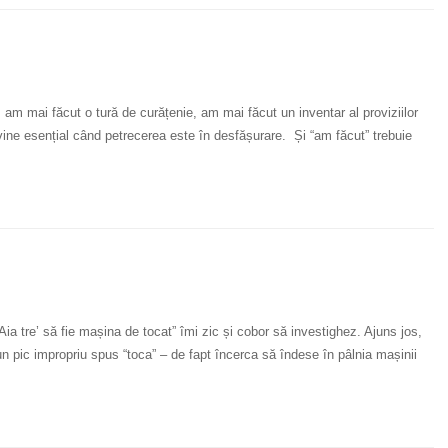
, am mai făcut o tură de curățenie, am mai făcut un inventar al proviziilor
vine esențial când petrecerea este în desfășurare. Și “am făcut” trebuie
 “Aia tre’ să fie mașina de tocat” îmi zic și cobor să investighez. Ajuns jos,
n pic impropriu spus “toca” – de fapt încerca să îndese în pâlnia mașinii