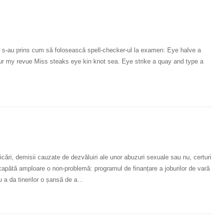
re s-au prins cum să folosească spell-checker-ul la examen: Eye halve a
our my revue Miss steaks eye kin knot sea. Eye strike a quay and type a
ficări, demisii cauzate de dezvăluiri ale unor abuzuri sexuale sau nu, certuri
ea, capătă amploare o non-problemă: programul de finanțare a joburilor de vară
ru a da tinerilor o șansă de a…