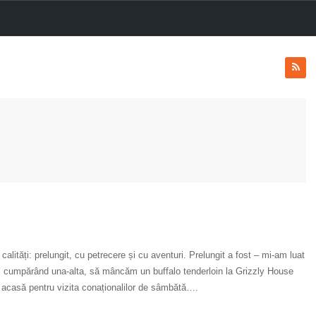
calități: prelungit, cu petrecere și cu aventuri. Prelungit a fost – mi-am luat
’ cumpărând una-alta, să mâncăm un buffalo tenderloin la Grizzly House
m acasă pentru vizita conaționalilor de sâmbătă….