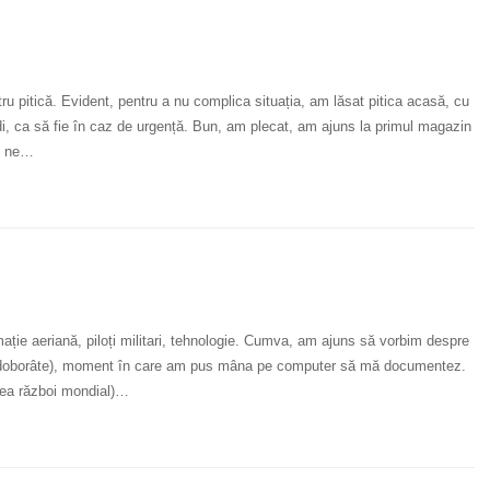
 pitică. Evident, pentru a nu complica situația, am lăsat pitica acasă, cu
Cudi, ca să fie în caz de urgență. Bun, am plecat, am ajuns la primul magazin
și ne…
ție aeriană, piloți militari, tehnologie. Cumva, am ajuns să vorbim despre
amice doborâte), moment în care am pus mâna pe computer să mă documentez.
oilea război mondial)…