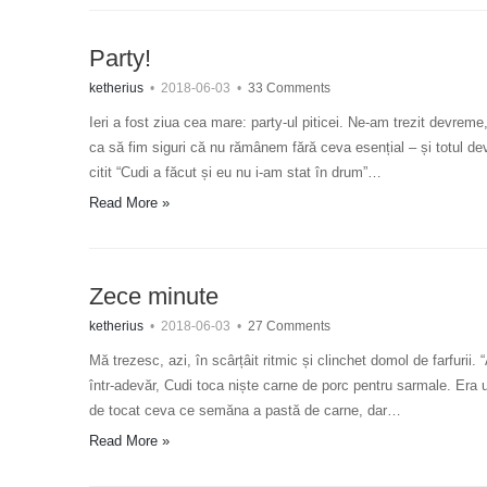
Party!
ketherius
•
2018-06-03
•
33 Comments
Ieri a fost ziua cea mare: party-ul piticei. Ne-am trezit devreme
ca să fim siguri că nu rămânem fără ceva esențial – și totul de
citit “Cudi a făcut și eu nu i-am stat în drum”…
Read More »
Zece minute
ketherius
•
2018-06-03
•
27 Comments
Mă trezesc, azi, în scârțâit ritmic și clinchet domol de farfurii.
într-adevăr, Cudi toca niște carne de porc pentru sarmale. Era u
de tocat ceva ce semăna a pastă de carne, dar…
Read More »