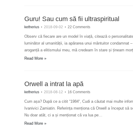
Guru! Sau cum să fii ultraspiritual
ketherius
•
2018-09-02
•
22 Comments
Observ că fiecare are un model în viață, citează o personalitat
luminător al umanității, ia apărarea unui mântuitor condamnat – 
aroganță a elitismului meu, mă credeam în stare și țineam mor
Read More »
Orwell a intrat la apă
ketherius
•
2018-08-12
•
16 Comments
Cum așa? După ce a citit “1984“, Cudi a căutat mai multe informa
Ivanivici Zamiatin. Referința menționa că Orwell a început să sc
Nu doar atât, ci a și menționat că va lua pe…
Read More »