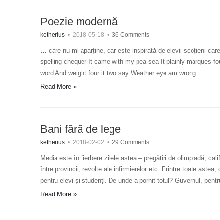
Poezie modernă
ketherius
•
2018-05-18
•
36 Comments
… care nu-mi aparține, dar este inspirată de elevii scoțieni ca
spelling chequer It came with my pea sea It plainly marques f
word And weight four it two say Weather eye am wrong…
Read More »
Bani fără de lege
ketherius
•
2018-02-02
•
29 Comments
Media este în fierbere zilele astea – pregătiri de olimpiadă, cali
între provincii, revolte ale infirmierelor etc. Printre toate ast
pentru elevi și studenți. De unde a pornit totul? Guvernul, pent
Read More »