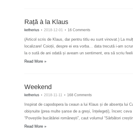
Rață à la Klaus
ketherius
•
2018-12-01
•
16 Comments
(Articol scris de Klaus, dar pentru titlu eu sunt vinovat.) La mu
localizare! Coioții, despre ei era vorba… data trecută i-am scr
la o sută de ani odată și aveam un sentiment, era să scriu feel
Read More »
Weekend
ketherius
•
2018-11-11
•
168 Comments
Inspirat de capodopera la ceaun a lui Klaus și de absența lui 
obișnuite (prea multe șanse de a greși, înțelegeți), încerc ceva 
“Poveștile bucătăriei românești”, caut volumul “Sărbători creșt
Read More »