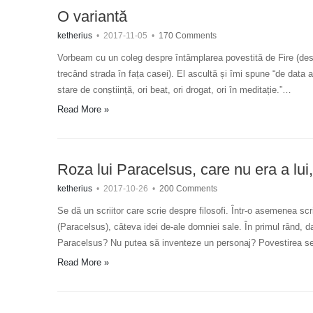
O variantă
ketherius
•
2017-11-05
•
170 Comments
Vorbeam cu un coleg despre întâmplarea povestită de Fire (desp
trecând strada în fața casei). El ascultă și îmi spune “de data a
stare de conștiință, ori beat, ori drogat, ori în meditație.”…
Read More »
Roza lui Paracelsus, care nu era a lui, 
ketherius
•
2017-10-26
•
200 Comments
Se dă un scriitor care scrie despre filosofi. Într-o asemenea scrie
(Paracelsus), câteva idei de-ale domniei sale. În primul rând, dac
Paracelsus? Nu putea să inventeze un personaj? Povestirea se
Read More »