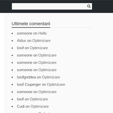
Ultimele comentarii
someone
on
Hello
Aldus
on
Optimizare
Iosif
on
Optimizare
someone
on
Optimizare
someone
on
Optimizare
someone
on
Optimizare
Iosifgreblea
on
Optimizare
Iosif Ciuperger
on
Optimizare
someone
on
Optimizare
Iosif
on
Optimizare
Cudi
on
Optimizare