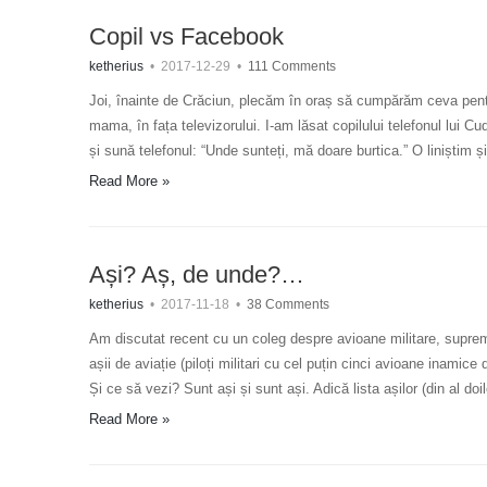
Copil vs Facebook
ketherius
•
2017-12-29
•
111 Comments
Joi, înainte de Crăciun, plecăm în oraș să cumpărăm ceva pentru
mama, în fața televizorului. I-am lăsat copilului telefonul lui 
și sună telefonul: “Unde sunteți, mă doare burtica.” O liniștim 
Read More »
Ași? Aș, de unde?…
ketherius
•
2017-11-18
•
38 Comments
Am discutat recent cu un coleg despre avioane militare, suprema
așii de aviație (piloți militari cu cel puțin cinci avioane in
Și ce să vezi? Sunt ași și sunt ași. Adică lista așilor (din al d
Read More »