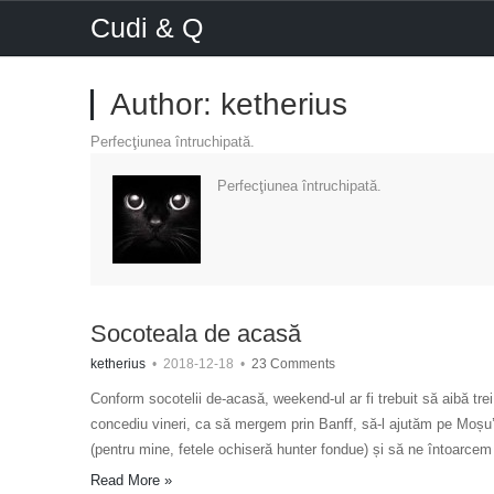
Cudi & Q
Author:
ketherius
Perfecţiunea întruchipată.
Perfecţiunea întruchipată.
Socoteala de acasă
ketherius
•
2018-12-18
•
23 Comments
Conform socotelii de-acasă, weekend-ul ar fi trebuit să aibă trei 
concediu vineri, ca să mergem prin Banff, să-l ajutăm pe Moșu
(pentru mine, fetele ochiseră hunter fondue) și să ne întoarce
Read More »