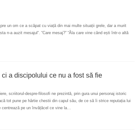
re un om ce a scăpat cu viață din mai multe situații grele, dar a murit
sta n-a auzit mesajul“. “Care mesaj?” “Ăla care vine când ești într-o altă
ci a discipolului ce nu a fost să fie
re, scriitorul-despre-filosofi ne prezintă, prin gura unui personaj istoric
ă tot pune pe hârtie chestii din capul său, de ce să îi strice reputația lui
 centrează pe un învățăcel ce vine la…