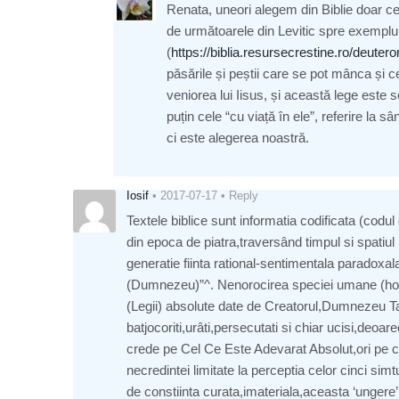
Renata, uneori alegem din Biblie doar 
de următoarele din Levitic spre exemplu
(
https://biblia.resursecrestine.ro/deuter
păsările și peștii care se pot mânca și 
veniorea lui Iisus, și această lege este 
puțin cele “cu viață în ele”, referire la 
ci este alegerea noastră.
Iosif
•
2017-07-17
•
Reply
Textele biblice sunt informatia codificata (cod
din epoca de piatra,traversând timpul si spatiul
generatie fiinta rational-sentimentala paradox
(Dumnezeu)”^. Nenorocirea speciei umane (homo
(Legii) absolute date de Creatorul,Dumnezeu Tata
batjocoriti,urâti,persecutati si chiar ucisi,deo
crede pe Cel Ce Este Adevarat Absolut,ori pe cel
necredintei limitate la perceptia celor cinci sim
de constiinta curata,imateriala,aceasta ‘ungere’