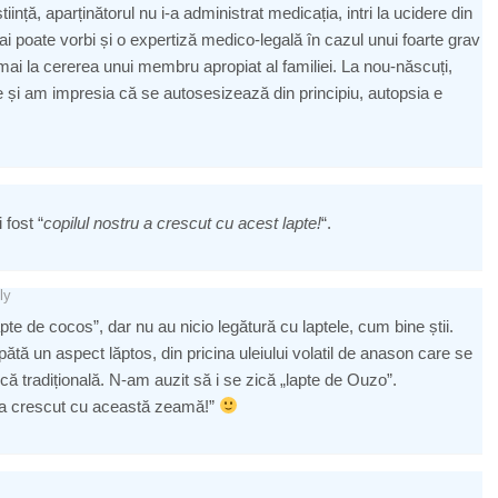
nță, aparținătorul nu i-a administrat medicația, intri la ucidere din
ai poate vorbi și o expertiză medico-legală în cazul unui foarte grav
ai la cererea unui membru apropiat al familiei. La nou-născuți,
te și am impresia că se autosesizează din principiu, autopsia e
fost “
copilul nostru a crescut cu acest lapte!
“.
ly
apte de cocos”, dar nu au nicio legătură cu laptele, cum bine știi.
ătă un aspect lăptos, din pricina uleiului volatil de anason care se
că tradițională. N-am auzit să i se zică „lapte de Ouzo”.
ru a crescut cu această zeamă!”