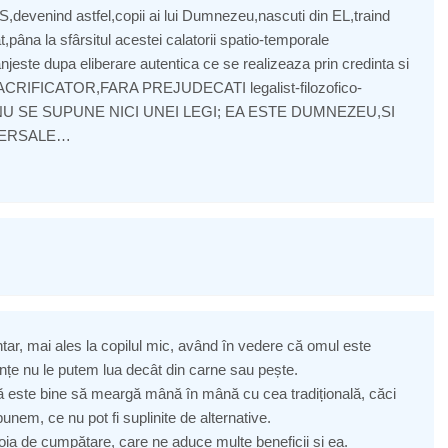
evenind astfel,copii ai lui Dumnezeu,nascuti din EL,traind
t,pâna la sfârsitul acestei calatorii spatio-temporale
njeste dupa eliberare autentica ce se realizeaza prin credinta si
ACRIFICATOR,FARA PREJUDECATI legalist-filozofico-
IREA NU SE SUPUNE NICI UNEI LEGI; EA ESTE DUMNEZEU,SI
VERSALE…
ntar, mai ales la copilul mic, având în vedere că omul este
țe nu le putem lua decât din carne sau pește.
tivă este bine să meargă mână în mână cu cea tradițională, căci
unem, ce nu pot fi suplinite de alternative.
oia de cumpătare, care ne aduce multe beneficii și ea.