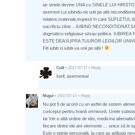
iar sinele devine UNA cu SINELE LUI HRISTOS,d
asemeni Lui iubindu-ne unii pe altii neconditiona
relative,materiale,trupesti în care SUFLETUL tâ
sacrificiu zilnic…IUBIND NECONDITIONAT,S
dogmatico-religioase si/sau politice. IUB
ESTE DEASUPRA TUUROR LEGILOR UNI
Fiti iubiti si iubiti-va unii pe altii !
Cudi
•
2017-07-17
•
Reply
Iosif, asemenea!
Mugur
•
2017-07-17
•
Reply
Nu pot fi de acord cu un astfel de sistem alime
conceput pentru hrană omnivoră. Unele substan
Iar într-o altă ordine de idei, medicina alterna
fiecare dintre ele are elemente … unice să le sp
Este o opinie personală, la care aș adăuga nev