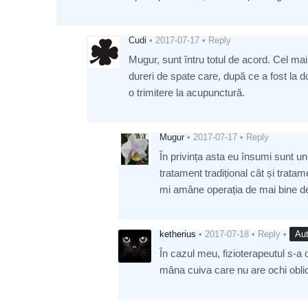
Cudi
•
2017-07-17
•
Reply
Mugur, sunt întru totul de acord. Cel ma
dureri de spate care, după ce a fost la 
o trimitere la acupunctură.
Mugur
•
2017-07-17
•
Reply
În privința asta eu însumi sunt u
tratament tradițional cât și trata
mi amâne operația de mai bine de
ketherius
•
2017-07-18
•
Reply
•
Aut
În cazul meu, fizioterapeutul s-a
mâna cuiva care nu are ochi oblic