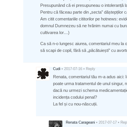
Presupunând că ei presupuneau o intoleranță la g
Pentru că făceau parte din „secta” dăștepților 
Am citit comentariile cititorilor pe hotnews: evid
domnul Dumnezeu să ne hrănim numai cu buruieni
cultivarea lor…)
Ca să n-o lungesc aiurea, comentariul meu la o 
să scapi de copil, fără să „păcătuiești” cu avortu
Cudi
•
2017-07-16
•
Reply
Renata, comentariul tău m-a adus aici: 
poate urma tratamentul de unul singur, nu-
dacă nu urmezi schema medicamentației 
incidența codului penal?
La fel și cu nou-născuții.
Renata Carageani
•
2017-07-17
•
Rep