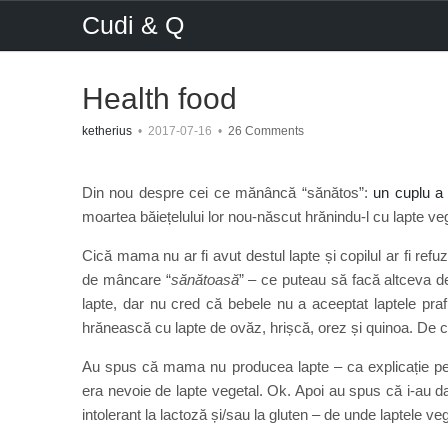
Cudi & Q
Health food
ketherius
•
2017-07-16
•
26 Comments
Din nou despre cei ce mănâncă “sănătos”:
un cuplu a
moartea băiețelului lor nou-născut hrănindu-l cu lapte veg
Cică mama nu ar fi avut destul lapte și copilul ar fi refu
de mâncare “
sănătoasă
” – ce puteau să facă altceva 
lapte, dar nu cred că bebele nu a aceeptat laptele pra
hrănească cu lapte de ovăz, hrișcă, orez și quinoa. De c
Au spus că mama nu producea lapte – ca explicație pen
era nevoie de lapte vegetal. Ok. Apoi au spus că i-au dat
intolerant la lactoză și/sau la gluten – de unde laptele ve