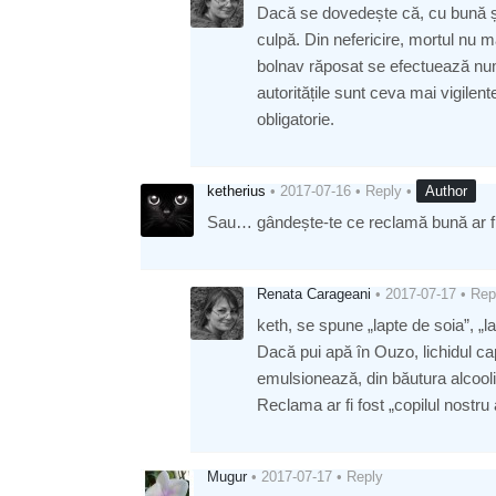
Dacă se dovedește că, cu bună știi
culpă. Din nefericire, mortul nu m
bolnav răposat se efectuează num
autoritățile sunt ceva mai vigilen
obligatorie.
ketherius
•
2017-07-16
•
Reply
•
Author
Sau… gândește-te ce reclamă bună ar fi 
Renata Carageani
•
2017-07-17
•
Rep
keth, se spune „lapte de soia”, „l
Dacă pui apă în Ouzo, lichidul cap
emulsionează, din băutura alcooli
Reclama ar fi fost „copilul nost
Mugur
•
2017-07-17
•
Reply