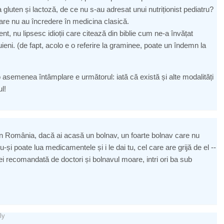
luten și lactoză, de ce nu s-au adresat unui nutriționist pediatru?
care nu au încredere în medicina clasică.
ent, nu lipsesc idioții care citează din biblie cum ne-a învățat
. (de fapt, acolo e o referire la graminee, poate un îndemn la
asemenea întâmplare e următorul: iată că există și alte modalități
l!
în România, dacă ai acasă un bolnav, un foarte bolnav care nu
și poate lua medicamentele și i le dai tu, cel care are grijă de el --
recomandată de doctori și bolnavul moare, intri ori ba sub
ly