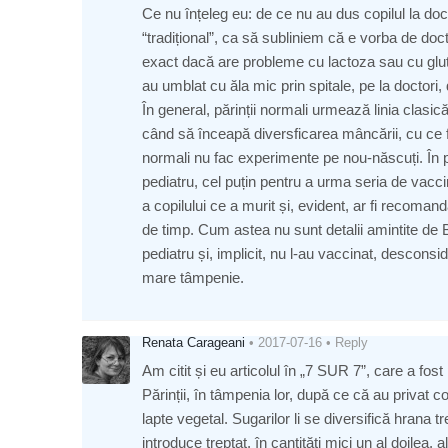
Ce nu înțeleg eu: de ce nu au dus copilul la doct
“tradițional”, ca să subliniem că e vorba de doct
exact dacă are probleme cu lactoza sau cu gluten
au umblat cu ăla mic prin spitale, pe la doctori, d
În general, părinții normali urmează linia clasic
când să înceapă diversficarea mâncării, cu ce fel
normali nu fac experimente pe nou-născuți. În pl
pediatru, cel puțin pentru a urma seria de vacci
a copilului ce a murit și, evident, ar fi recoman
de timp. Cum astea nu sunt detalii amintite de B
pediatru și, implicit, nu l-au vaccinat, descons
mare tâmpenie.
Renata Carageani
•
2017-07-16
•
Reply
Am citit și eu articolul în „7 SUR 7”, care a fos
Părinții, în tâmpenia lor, după ce că au privat c
lapte vegetal. Sugarilor li se diversifică hrana 
introduce treptat, în cantități mici un al doilea, 