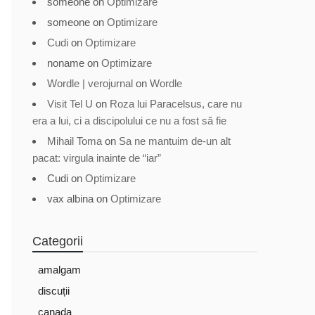
someone
on
Optimizare
someone
on
Optimizare
Cudi
on
Optimizare
noname
on
Optimizare
Wordle | verojurnal
on
Wordle
Visit Tel U
on
Roza lui Paracelsus, care nu
era a lui, ci a discipolului ce nu a fost să fie
Mihail Toma
on
Sa ne mantuim de-un alt
pacat: virgula inainte de “iar”
Cudi
on
Optimizare
vax albina
on
Optimizare
Categorii
amalgam
discuții
canada