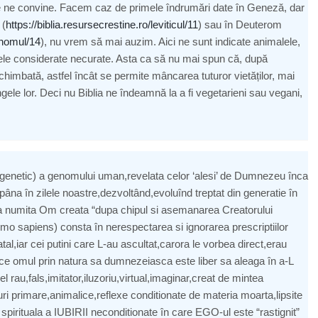
ce ne convine. Facem caz de primele îndrumări date în Geneză, dar
 (
https://biblia.resursecrestine.ro/leviticul/11
) sau în Deuterom
onomul/14
), nu vrem să mai auzim. Aici ne sunt indicate animalele,
cele considerate necurate. Asta ca să nu mai spun că, după
schimbată, astfel încât se permite mâncarea tuturor vietăților, mai
sângele lor. Deci nu Biblia ne îndeamnă la a fi vegetarieni sau vegani,
ul genetic) a genomului uman,revelata celor ‘alesi’ de Dumnezeu înca
 pâna în zilele noastre,dezvoltând,evoluînd treptat din generatie în
ala numita Om creata “dupa chipul si asemanarea Creatorului
 sapiens) consta în nerespectarea si ignorarea prescriptiilor
l,iar cei putini care L-au ascultat,carora le vorbea direct,erau
arece omul prin natura sa dumnezeiasca este liber sa aleaga în a-L
 rau,fals,imitator,iluzoriu,virtual,imaginar,creat de mintea
turi primare,animalice,reflexe conditionate de materia moarta,lipsite
 spirituala a IUBIRII neconditionate în care EGO-ul este “rastignit”