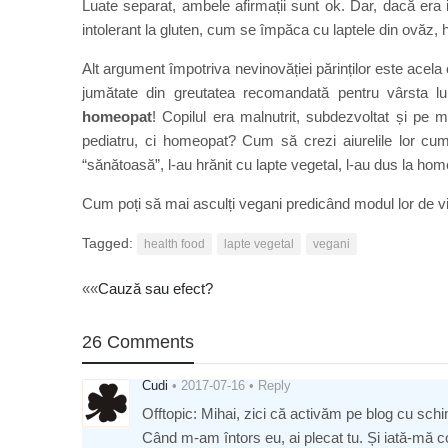
Luate separat, ambele afirmații sunt ok. Dar, dacă er
intolerant la gluten, cum se împăca cu laptele din ovăz, 
Alt argument împotriva nevinovăției părinților este acela 
jumătate din greutatea recomandată pentru vârsta lu
homeopat
! Copilul era malnutrit, subdezvoltat și pe 
pediatru, ci homeopat? Cum să crezi aiurelile lor cum
“sănătoasă”, l-au hrănit cu lapte vegetal, l-au dus la ho
Cum poți să mai asculți vegani predicând modul lor de 
Tagged:
health food
lapte vegetal
vegani
Post
««
Cauză sau efect?
navigation
26 Comments
Cudi
•
2017-07-16
•
Reply
Offtopic: Mihai, zici că activăm pe blog cu schi
Când m-am întors eu, ai plecat tu. Și iată-mă