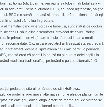
orii tradiționali (oh, Doamne, am ajuns să folosim atributul ăsta --
ori în adevăratul sens al cuvântului…), să-i facă niște teste, să știe
ul. BBC e o sursă serioasă și, probabil, ar fi menționat că părinții
at fiind faptul că nu lua în greutate.
ă a alimentației când vine vorba de bebeluși, sunt sfătuiți de doctori
 de ceaiuri să le aline disconfortul provocat de colici. Părinții
us, în primul an de viață cam trebuie să-i duci lunar la medicul
nuri recomandate. Caz în care pediatrul ar fi sesizat starea precară
dat un tratament, eventual spitalizarea celui mic pentru o perioadă
BC, tind să cred că părinții în cauză nu și-au dus defel copilul la
iderând medicina tradițională și preferând-o pe cea alternativă. O
t parțial preluat de site-ul românesc de știri HotNews.
opilul de proteine, i-au mai și alternat zemurile alea de plante numite
treptat, din câte știu, adică lângă laptele de mamă sau de sinteză se
al treilea aliment, ceai, suc, piureuri pentru copii…