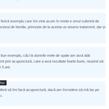
i fericit exemplu care îmi vine acum în minte e omul suferind de
doctorul de familie, primește de la acesta un anume tratament, dar și
n bun exemplu, căci la durerile mele de spate am avut atât
ment prin acupunctură, care a avut rezultate foarte bune, reușind să-
 5 ani.
hor
 oferit să îmi facă acupunctură, dacă am încredere să mă las pe
i.