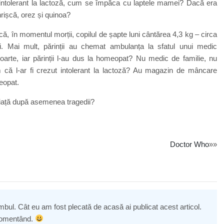
a intolerant la lactoză, cum se împăca cu laptele mamei? Dacă era
hrișcă, orez și quinoa?
că, în momentul morții, copilul de șapte luni cântărea 4,3 kg – circa
i. Mai mult, părinții au chemat ambulanța la sfatul unui medic
moarte, iar părinții l-au dus la homeopat? Nu medic de familie, nu
 că l-ar fi crezut intolerant la lactoză? Au magazin de mâncare
meopat.
viață după asemenea tragedii?
Doctor Who
»»
mbul. Cât eu am fost plecată de acasă ai publicat acest articol.
 comentând.