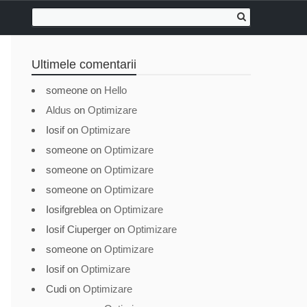
Ultimele comentarii
someone
on
Hello
Aldus
on
Optimizare
Iosif
on
Optimizare
someone
on
Optimizare
someone
on
Optimizare
someone
on
Optimizare
Iosifgreblea
on
Optimizare
Iosif Ciuperger
on
Optimizare
someone
on
Optimizare
Iosif
on
Optimizare
Cudi
on
Optimizare