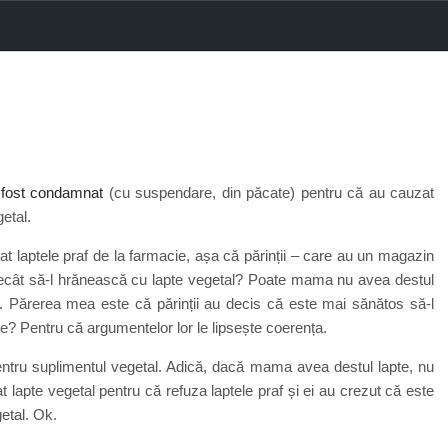
 fost condamnat
(cu suspendare, din păcate) pentru că au cauzat
etal.
zat laptele praf de la farmacie, așa că părinții – care au un magazin
decât să-l hrănească cu lapte vegetal? Poate mama nu avea destul
f. Părerea mea este că părinții au decis că este mai sănătos să-l
e? Pentru că argumentelor lor le lipsește coerența.
tru suplimentul vegetal. Adică, dacă mama avea destul lapte, nu
 lapte vegetal pentru că refuza laptele praf și ei au crezut că este
getal. Ok.