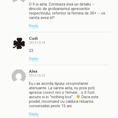
O fi si asta. Conteaza insa un detaliu --
dincolo de grobianismul aprecierilor
respectivului, referitor la femeia de 30+ -- ce
varsta avea el?
Reply
Cudi
2013-10-18
23.
Reply
Alex
2013-10-22
Eu i-as acorda tipului circumstante
atenuante. La varsta asta, nu prea poti
aprecia corect nici o femeie… o fi fost
ascuns si in “nothing box”…
Daca este
posibil, recomand cu caldura reluarea
conversatiei peste 15 ani.
Reply