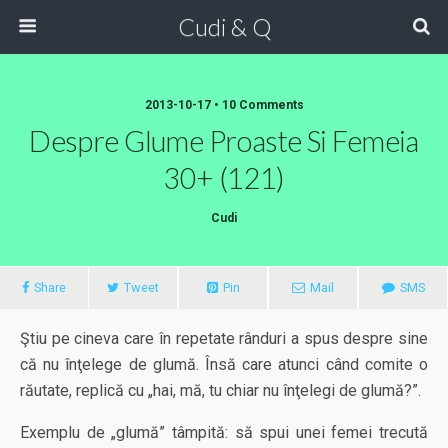
Cudi & Q
2013-10-17 • 10 Comments
Despre Glume Proaste Si Femeia
30+ (121)
Cudi
Share
Tweet
Pin
Mail
SMS
Ştiu pe cineva care în repetate rânduri a spus despre sine
că nu înţelege de glumă. Însă care atunci când comite o
răutate, replică cu „hai, mă, tu chiar nu înţelegi de glumă?”.
Exemplu de „glumă” tâmpită: să spui unei femei trecută