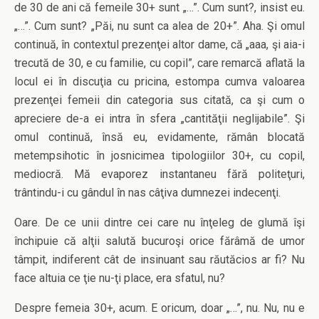
de 30 de ani că femeile 30+ sunt „…”. Cum sunt?, insist eu.
„…”. Cum sunt? „Păi, nu sunt ca alea de 20+”. Aha. Şi omul
continuă, în contextul prezenţei altor dame, că „aaa, şi aia-i
trecută de 30, e cu familie, cu copil”, care remarcă aflată la
locul ei în discuţia cu pricina, estompa cumva valoarea
prezenţei femeii din categoria sus citată, ca şi cum o
apreciere de-a ei intra în sfera „cantităţii neglijabile”. Şi
omul continuă, însă eu, evidamente, rămân blocată
metempsihotic în josnicimea tipologiilor 30+, cu copil,
mediocră. Mă evaporez instantaneu fără politeţuri,
trântindu-i cu gândul în nas câţiva dumnezei indecenţi.
Oare. De ce unii dintre cei care nu înţeleg de glumă îşi
închipuie că alţii salută bucuroşi orice fărâmă de umor
tâmpit, indiferent cât de insinuant sau răutăcios ar fi? Nu
face altuia ce ţie nu-ţi place, era sfatul, nu?
Despre femeia 30+, acum. E oricum, doar „…”, nu. Nu, nu e