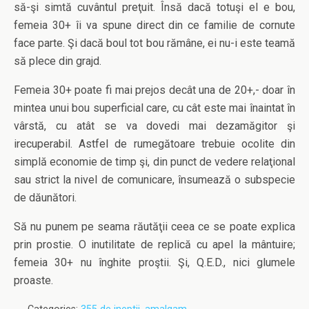
să-şi simtă cuvântul preţuit. Însă dacă totuşi el e bou,
femeia 30+ îi va spune direct din ce familie de cornute
face parte. Şi dacă boul tot bou rămâne, ei nu-i este teamă
să plece din grajd.
Femeia 30+ poate fi mai prejos decât una de 20+,- doar în
mintea unui bou superficial care, cu cât este mai înaintat în
vârstă, cu atât se va dovedi mai dezamăgitor şi
irecuperabil. Astfel de rumegătoare trebuie ocolite din
simplă economie de timp şi, din punct de vedere relaţional
sau strict la nivel de comunicare, însumează o subspecie
de dăunători.
Să nu punem pe seama răutăţii ceea ce se poate explica
prin prostie. O inutilitate de replică cu apel la mântuire;
femeia 30+ nu înghite proştii. Şi, Q.E.D., nici glumele
proaste.