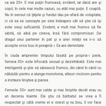
ca aia 20+. E mai puţin frumoasă, evident, iar dacă are şi
copil, în cele mai multe cazuri, cu atât mai puţin. E coaptă.
Nu în sensul că ţâţele şi fundul dau pe-afară de voluptate,
ci că ea se cunoaşte pe sine îndeajuns cât să ştie că îşi
este sieşi suficientă. Evident, e mult mai frumos să fie
iubită, să aibă pe cineva, însă fără compromisuri. De
dragul unui partener în pat şi a unei relaţii ea n-o să
accepte orice bou în preajmă-i. Ea are demnitate.
În ciuda amprentei timpului lăsată pe propria-i piele,
femeia 30+ este înfocată sexual şi dezinhibată. Este mai
inteligentă şi ştie să iubească frumos, din când în când cu
năbădăi pentru a alunga monotonia, alteori molcom pentru
a instaura liniştea şi pacea.
Femeile 30+ sunt mai calde şi mai liniştite decât erau cu
un deceniu înainte. Ele ştiu că bărbatul se vrea a fi
respectat şi câtă vreme el e onest şi nu bou, îl vor face