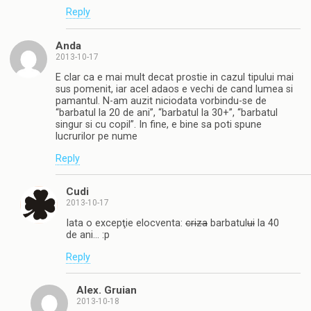
Reply
Anda
2013-10-17
E clar ca e mai mult decat prostie in cazul tipului mai
sus pomenit, iar acel adaos e vechi de cand lumea si
pamantul. N-am auzit niciodata vorbindu-se de
“barbatul la 20 de ani”, “barbatul la 30+”, “barbatul
singur si cu copil”. In fine, e bine sa poti spune
lucrurilor pe nume
Reply
Cudi
2013-10-17
Iata o excepţie elocventa:
criza
barbatul
ui
la 40
de ani… :p
Reply
Alex. Gruian
2013-10-18