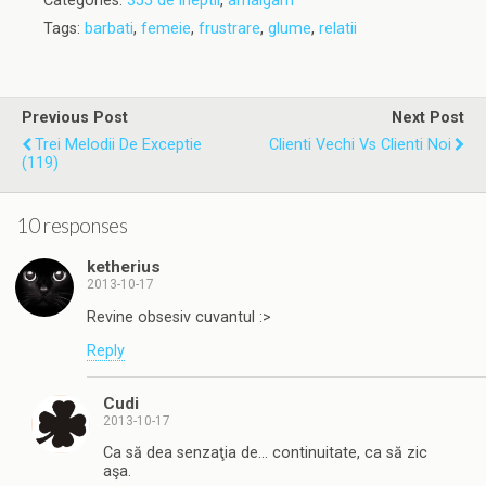
Categories:
355 de ineptii
,
amalgam
Tags:
barbati
,
femeie
,
frustrare
,
glume
,
relatii
Previous Post
Next Post
Trei Melodii De Exceptie
Clienti Vechi Vs Clienti Noi
(119)
10 responses
ketherius
2013-10-17
Revine obsesiv cuvantul :>
Reply
Cudi
2013-10-17
Ca să dea senzaţia de… continuitate, ca să zic
aşa.