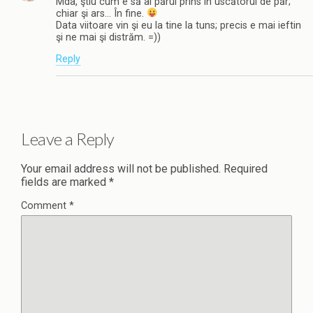
Mda, ştiu cum e să ai părul prins în uscătorul de păr;
chiar şi ars… În fine.
Data viitoare vin şi eu la tine la tuns; precis e mai ieftin
şi ne mai şi distrăm. =))
Reply
Leave a Reply
Your email address will not be published.
Required
fields are marked
*
Comment
*