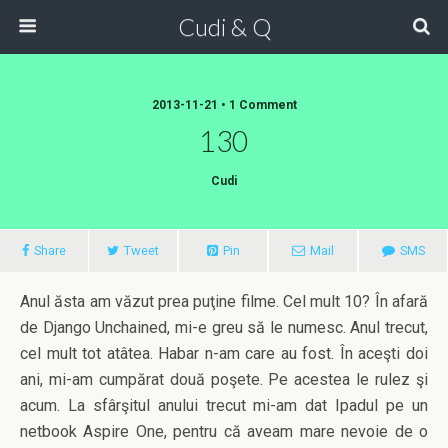
Cudi & Q
2013-11-21 • 1 Comment
130
Cudi
Share
Tweet
Pin
Mail
SMS
Anul ăsta am văzut prea puţine filme. Cel mult 10? În afară
de Django Unchained, mi-e greu să le numesc. Anul trecut,
cel mult tot atâtea. Habar n-am care au fost. În aceşti doi
ani, mi-am cumpărat două poşete. Pe acestea le rulez şi
acum. La sfârşitul anului trecut mi-am dat Ipadul pe un
netbook Aspire One, pentru că aveam mare nevoie de o