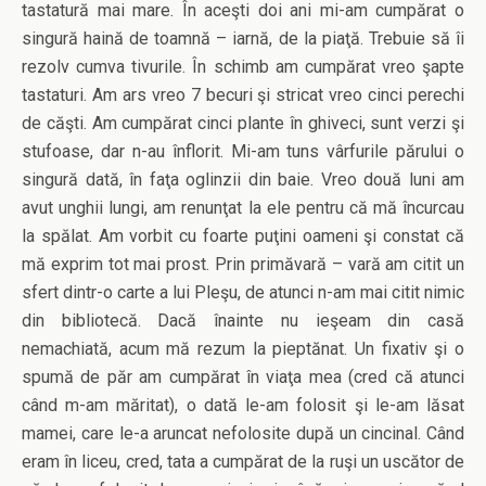
tastatură mai mare. În aceşti doi ani mi-am cumpărat o
singură haină de toamnă – iarnă, de la piaţă. Trebuie să îi
rezolv cumva tivurile. În schimb am cumpărat vreo şapte
tastaturi. Am ars vreo 7 becuri şi stricat vreo cinci perechi
de căşti. Am cumpărat cinci plante în ghiveci, sunt verzi şi
stufoase, dar n-au înflorit. Mi-am tuns vârfurile părului o
singură dată, în faţa oglinzii din baie. Vreo două luni am
avut unghii lungi, am renunţat la ele pentru că mă încurcau
la spălat. Am vorbit cu foarte puţini oameni şi constat că
mă exprim tot mai prost. Prin primăvară – vară am citit un
sfert dintr-o carte a lui Pleşu, de atunci n-am mai citit nimic
din bibliotecă. Dacă înainte nu ieşeam din casă
nemachiată, acum mă rezum la pieptănat. Un fixativ şi o
spumă de păr am cumpărat în viaţa mea (cred că atunci
când m-am măritat), o dată le-am folosit şi le-am lăsat
mamei, care le-a aruncat nefolosite după un cincinal. Când
eram în liceu, cred, tata a cumpărat de la ruşi un uscător de