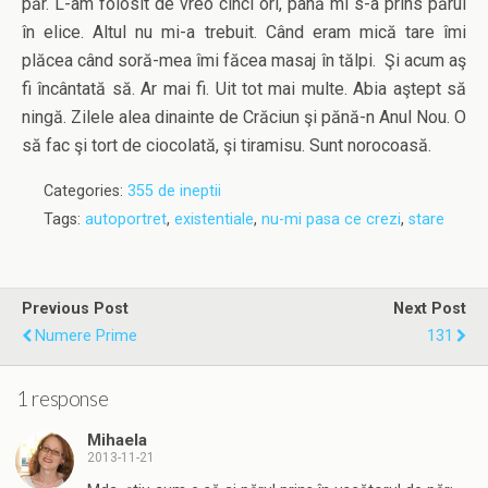
păr. L-am folosit de vreo cinci ori, până mi s-a prins părul
în elice. Altul nu mi-a trebuit. Când eram mică tare îmi
plăcea când soră-mea îmi făcea masaj în tălpi. Şi acum aş
fi încântată să. Ar mai fi. Uit tot mai multe. Abia aştept să
ningă. Zilele alea dinainte de Crăciun şi pănă-n Anul Nou. O
să fac şi tort de ciocolată, şi tiramisu. Sunt norocoasă.
Categories:
355 de ineptii
Tags:
autoportret
,
existentiale
,
nu-mi pasa ce crezi
,
stare
Previous Post
Next Post
Numere Prime
131
1 response
Mihaela
2013-11-21