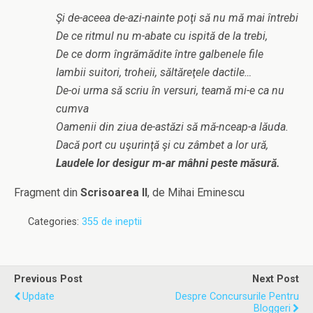
Şi de-aceea de-azi-nainte poţi să nu mă mai întrebi
De ce ritmul nu m-abate cu ispită de la trebi,
De ce dorm îngrămădite între galbenele file
Iambii suitori, troheii, săltăreţele dactile…
De-oi urma să scriu în versuri, teamă mi-e ca nu
cumva
Oamenii din ziua de-astăzi să mă-nceap-a lăuda.
Dacă port cu uşurinţă şi cu zâmbet a lor ură,
Laudele lor desigur m-ar mâhni peste măsură.
Fragment din
Scrisoarea II
, de Mihai Eminescu
Categories:
355 de ineptii
Previous Post
Next Post
Update
Despre Concursurile Pentru
Bloggeri