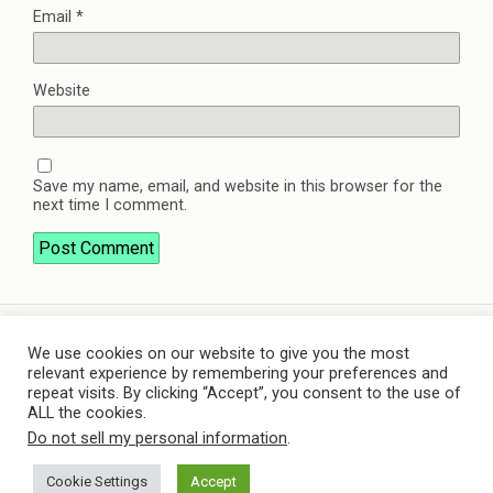
Email
*
Website
Save my name, email, and website in this browser for the
next time I comment.
We use cookies on our website to give you the most
Back to top
relevant experience by remembering your preferences and
repeat visits. By clicking “Accept”, you consent to the use of
ALL the cookies.
Mobile
Desktop
Do not sell my personal information
.
Powered by
Cookie Settings
Accept
WPtouch Mobile Suite for WordPress