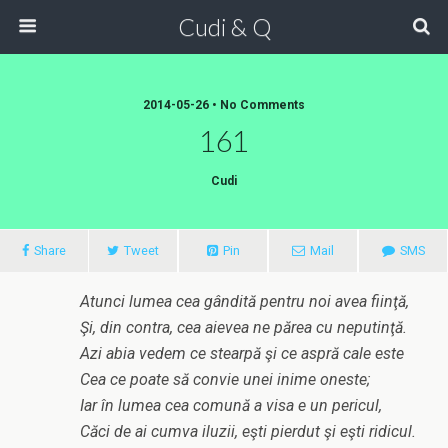
Cudi & Q
2014-05-26 • No Comments
161
Cudi
Share
Tweet
Pin
Mail
SMS
Atunci lumea cea gândită pentru noi avea fiinţă,
Şi, din contra, cea aievea ne părea cu neputinţă.
Azi abia vedem ce stearpă şi ce aspră cale este
Cea ce poate să convie unei inime oneste;
Iar în lumea cea comună a visa e un pericul,
Căci de ai cumva iluzii, eşti pierdut şi eşti ridicul.