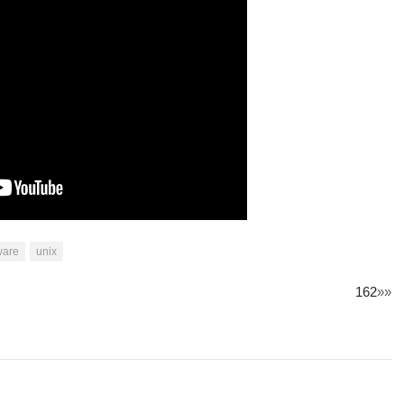
ware
unix
162
»»