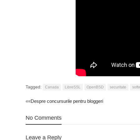
Tagged:
Canada
LibreSSL
OpenBSD
securitate
soft
Post
««
Despre concursurile pentru bloggeri
navigation
No Comments
Leave a Reply