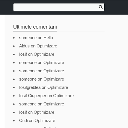
Ultimele comentarii
someone
on
Hello
Aldus
on
Optimizare
Iosif
on
Optimizare
someone
on
Optimizare
someone
on
Optimizare
someone
on
Optimizare
Iosifgreblea
on
Optimizare
Iosif Ciuperger
on
Optimizare
someone
on
Optimizare
Iosif
on
Optimizare
Cudi
on
Optimizare