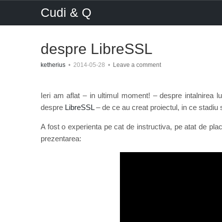
Cudi & Q
despre LibreSSL
ketherius
•
2014-05-28
•
Leave a comment
Ieri am aflat – in ultimul moment! – despre intalnirea 
despre
LibreSSL
– de ce au creat proiectul, in ce stadiu s
A fost o experienta pe cat de instructiva, pe atat de plac
prezentarea: