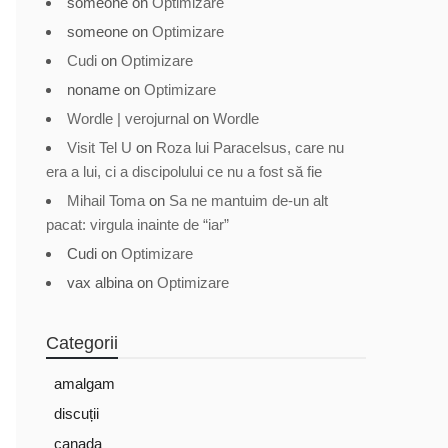
someone
on
Optimizare
someone
on
Optimizare
Cudi
on
Optimizare
noname
on
Optimizare
Wordle | verojurnal
on
Wordle
Visit Tel U
on
Roza lui Paracelsus, care nu
era a lui, ci a discipolului ce nu a fost să fie
Mihail Toma
on
Sa ne mantuim de-un alt
pacat: virgula inainte de “iar”
Cudi
on
Optimizare
vax albina
on
Optimizare
Categorii
amalgam
discuții
canada