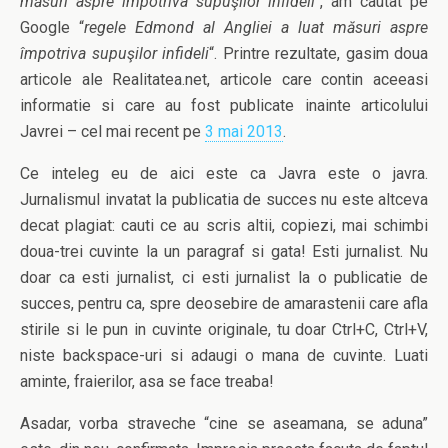
măsuri aspre împotriva supuşilor infideli
“, am cautat pe
Google “
regele Edmond al Angliei a luat măsuri aspre
împotriva supuşilor infideli
“. Printre rezultate, gasim doua
articole ale Realitatea.net, articole care contin aceeasi
informatie si care au fost publicate inainte articolului
Javrei – cel mai recent pe
3 mai 2013
.
Ce inteleg eu de aici este ca Javra este o javra.
Jurnalismul invatat la publicatia de succes nu este altceva
decat plagiat: cauti ce au scris altii, copiezi, mai schimbi
doua-trei cuvinte la un paragraf si gata! Esti jurnalist. Nu
doar ca esti jurnalist, ci esti jurnalist la o publicatie de
succes, pentru ca, spre deosebire de amarastenii care afla
stirile si le pun in cuvinte originale, tu doar Ctrl+C, Ctrl+V,
niste backspace-uri si adaugi o mana de cuvinte. Luati
aminte, fraierilor, asa se face treaba!
Asadar, vorba straveche “cine se aseamana, se aduna”