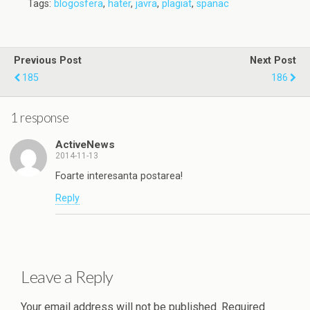
Tags:
blogosfera
,
hater
,
javra
,
plagiat
,
spanac
Previous Post
Next Post
185
186
1 response
ActiveNews
2014-11-13
Foarte interesanta postarea!
Reply
Leave a Reply
Your email address will not be published.
Required