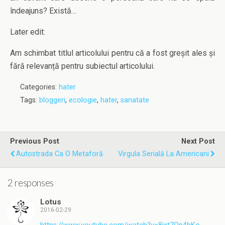
îndeajuns? Există…
Later edit:
Am schimbat titlul articolului pentru că a fost greșit ales și
fără relevanță pentru subiectul articolului.
Categories:
hater
Tags:
bloggeri
,
ecologie
,
hater
,
sanatate
Previous Post
Next Post
Autostrada Ca O Metaforă
Virgula Serială La Americani
2 responses
Lotus
2016-02-29