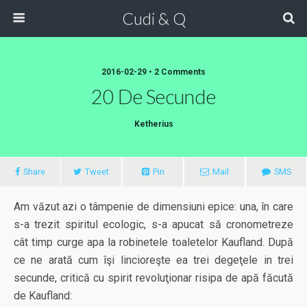
Cudi & Q
2016-02-29 • 2 Comments
20 De Secunde
Ketherius
Share
Tweet
Pin
Mail
SMS
Am văzut azi o tâmpenie de dimensiuni epice: una, în care
s-a trezit spiritul ecologic, s-a apucat să cronometreze
cât timp curge apa la robinetele toaletelor Kaufland. După
ce ne arată cum îşi lincioreşte ea trei degeţele in trei
secunde, critică cu spirit revoluţionar risipa de apă făcută
de Kaufland: