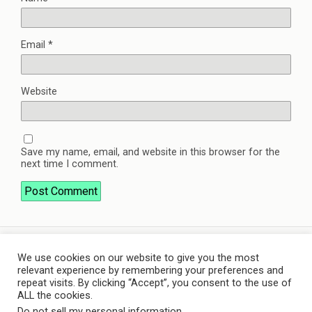
Email
*
Website
Save my name, email, and website in this browser for the
next time I comment.
We use cookies on our website to give you the most
Back to top
relevant experience by remembering your preferences and
repeat visits. By clicking “Accept”, you consent to the use of
ALL the cookies.
Mobile
Desktop
Do not sell my personal information
.