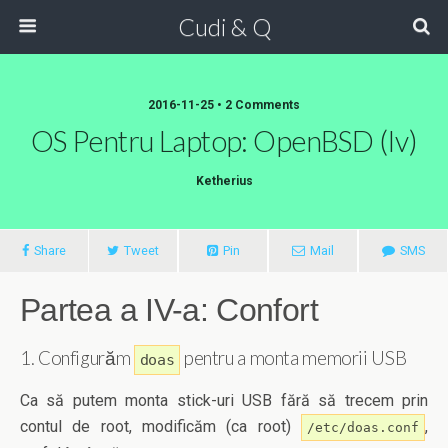
Cudi & Q
2016-11-25 • 2 Comments
OS Pentru Laptop: OpenBSD (iv)
Ketherius
Share
Tweet
Pin
Mail
SMS
Partea a IV-a: Confort
1. Configurăm
pentru a monta memorii USB
doas
Ca să putem monta stick-uri USB fără să trecem prin
contul de root, modificăm (ca root)
,
/etc/doas.conf