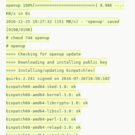
openup 100%[========================>] 8.98K --.-
KB/s in 0s
2016-11-25 19:27:32 (151 MB/s) - 'openup' saved
[9198/9198]
# chmod 744 openup
# openup
===> Checking for openup update
===> Downloading and installing public key
===> Installing/updating binpatch(es)
quirks-2.241 signed on 2016-07-26T16:56:10Z
binpatch60-amd64-iked-1.0: ok
binpatch60-amd64-kernel-3.0: ok
binpatch60-amd64-libcrypto-1.0: ok
binpatch60-amd64-libssl-3.0: ok
binpatch60-amd64-perl-1.0: ok
binpatch60-amd64-relayd-1.0: ok