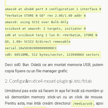
umass0 at uhub0 port 4 configuration 1 interface 0
"Verbatim STORE N GO" rev 2.00/1.00 addr 6
umass0: using SCSI over Bulk-Only
scsibus4 at umass0: 2 targets, initiator 0
sd0 at scsibus4 targ 1 lun 0: <Verbatim, STORE N
GO, 1.00> SCSI2 0/direct removable
serial.18a503020000000000CC
sd0: 60518MB, 512 bytes/sector, 123940864 sectors
Deci sd0. Bun. Odată ce am montat memoria USB, putem
copia fișiere cu un file manager grafic.
2. Configurăm xfce4-mount-plugin și /etc/fstab
Următorul pas este să facem în așa fel încât să montăm și
să demontăm memory stick-uri cu un click de mouse.
Pentru asta, mai întâi creăm directorul
, apoi
/media/usb