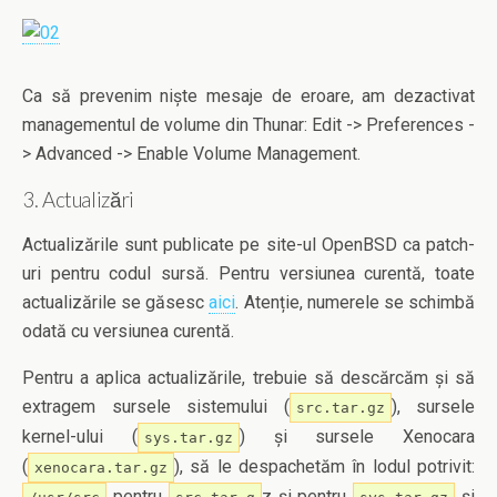
Ca să prevenim niște mesaje de eroare, am dezactivat
managementul de volume din Thunar: Edit -> Preferences -
> Advanced -> Enable Volume Management.
3. Actualizări
Actualizările sunt publicate pe site-ul OpenBSD ca patch-
uri pentru codul sursă. Pentru versiunea curentă, toate
actualizările se găsesc
aici
. Atenție, numerele se schimbă
odată cu versiunea curentă.
Pentru a aplica actualizările, trebuie să descărcăm și să
extragem sursele sistemului (
), sursele
src.tar.gz
kernel-ului (
) și sursele Xenocara
sys.tar.gz
(
), să le despachetăm în lodul potrivit:
xenocara.tar.gz
pentru
z și pentru
și