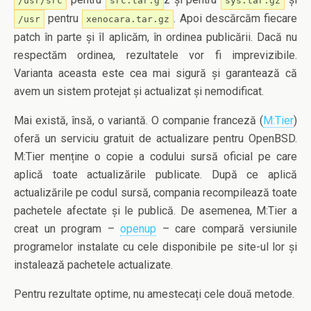
/usr/src
src.tar.g
sys.tar.gz
pentru
. Apoi descărcăm fiecare
/usr
xenocara.tar.gz
patch în parte și îl aplicăm, în ordinea publicării. Dacă nu
respectăm ordinea, rezultatele vor fi imprevizibile.
Varianta aceasta este cea mai sigură și garantează că
avem un sistem protejat și actualizat și nemodificat.
Mai există, însă, o variantă. O companie franceză (
M:Tier
)
oferă un serviciu gratuit de actualizare pentru OpenBSD.
M:Tier menține o copie a codului sursă oficial pe care
aplică toate actualizările publicate. După ce aplică
actualizările pe codul sursă, compania recompilează toate
pachetele afectate și le publică. De asemenea, M:Tier a
creat un program –
openup
– care compară versiunile
programelor instalate cu cele disponibile pe site-ul lor și
instalează pachetele actualizate.
Pentru rezultate optime, nu amestecați cele două metode.