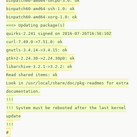
binpatch60-amd64-smtpd-3.0: ok
binpatch60-amd64-ssh-1.0: ok
binpatch60-amd64-xorg-1.0: ok
===> Updating package(s)
quirks-2.241 signed on 2016-07-26T16:56:10Z
curl-7.49.0->7.51.0: ok
gnutls-3.4.14->3.4.15: ok
gtk+2-2.24.30->2.24.30p0: ok
libarchive-3.2.1->3.2.2: ok
Read shared items: ok
Look in /usr/local/share/doc/pkg-readmes for extra
documentation.
!!!
!!! System must be rebooted after the last kernel
update
!!!
#