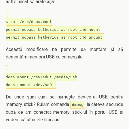
astfel încât să arate așa:
$ cat /etc/doas.conf
permit nopass ketherius as root cmd mount
permit nopass ketherius as root cmd umount
Această modificare ne permite să montăm și să
demontăm memorii USB cu comenzile:
doas mount /dev/sd0i /media/usb
doas umount /dev/sd0i
De unde știm cum se numește device-ul USB pentru
memory stick? Rulăm comanda
la câteva secunde
dmesg
după ce am conectat memory stick-ul în portul USB și
vedem că ultimele linii sunt: