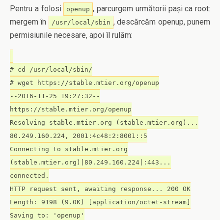
Pentru a folosi
, parcurgem următorii pași ca root:
openup
mergem în
, descărcăm openup, punem
/usr/local/sbin
permisiunile necesare, apoi îl rulăm:
# cd /usr/local/sbin/
# wget https://stable.mtier.org/openup
--2016-11-25 19:27:32--
https://stable.mtier.org/openup
Resolving stable.mtier.org (stable.mtier.org)...
80.249.160.224, 2001:4c48:2:8001::5
Connecting to stable.mtier.org
(stable.mtier.org)|80.249.160.224|:443...
connected.
HTTP request sent, awaiting response... 200 OK
Length: 9198 (9.0K) [application/octet-stream]
Saving to: 'openup'