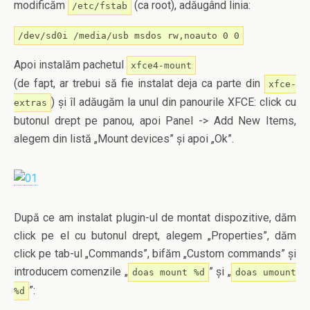
modificăm
(ca root), adăugând linia:
/etc/fstab
/dev/sd0i /media/usb msdos rw,noauto 0 0
Apoi instalăm pachetul
xfce4-mount
(de fapt, ar trebui să fie instalat deja ca parte din
xfce-
) și îl adăugăm la unul din panourile XFCE: click cu
extras
butonul drept pe panou, apoi Panel -> Add New Items,
alegem din listă „Mount devices” și apoi „Ok”.
După ce am instalat plugin-ul de montat dispozitive, dăm
click pe el cu butonul drept, alegem „Properties”, dăm
click pe tab-ul „Commands”, bifăm „Custom commands” și
introducem comenzile „
” și „
doas mount %d
doas umount
”:
%d