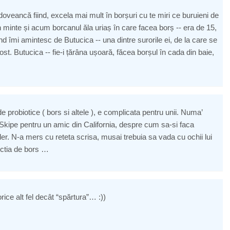
oveancă fiind, excela mai mult în borșuri cu te miri ce buruieni de
n minte și acum borcanul ăla uriaș în care facea borș -- era de 15,
când îmi amintesc de Butucica -- una dintre surorile ei, de la care se
ost. Butucica -- fie-i țărâna ușoară, făcea borșul în cada din baie,
e probiotice ( bors si altele ), e complicata pentru unii. Numa’
 Skipe pentru un amic din California, despre cum sa-si faca
der. N-a mers cu reteta scrisa, musai trebuia sa vada cu ochii lui
uctia de bors …
ice alt fel decât “spărtura”… :))