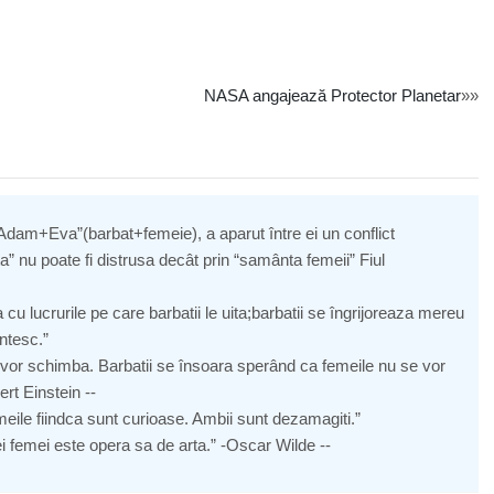
NASA angajează Protector Planetar
»»
Adam+Eva”(barbat+femeie), a aparut între ei un conflict
” nu poate fi distrusa decât prin “samânta femeii” Fiul
cu lucrurile pe care barbatii le uita;barbatii se îngrijoreaza mereu
intesc.”
vor schimba. Barbatii se însoara sperând ca femeile nu se vor
rt Einstein --
meile fiindca sunt curioase. Ambii sunt dezamagiti.”
ei femei este opera sa de arta.” -Oscar Wilde --