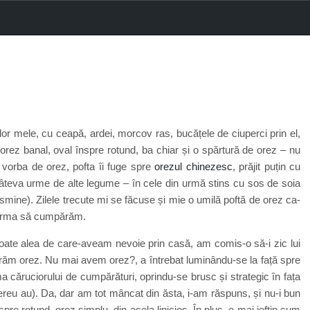
ilor mele, cu ceapă, ardei, morcov ras, bucățele de ciuperci prin el,
 orez banal, oval înspre rotund, ba chiar și o spărtură de orez – nu
e vorba de orez, pofta îi fuge spre
orezul chinezesc
, prăjit puțin cu
âteva urme de alte legume – în cele din urmă stins cu sos de soia
asmine). Zilele trecute mi se făcuse și mie o umilă poftă de orez ca-
 urma să cumpărăm.
oate alea de care-aveam nevoie prin casă, am comis-o să-i zic lui
răm orez. Nu mai avem orez?, a întrebat luminându-se la față spre
 căruciorului de cumpărături, oprindu-se brusc și strategic în fața
mereu au). Da, dar am tot mâncat din ăsta, i-am răspuns, și nu-i bun
re rotund, orez simplu, din acela lipicios. În plus, e mai ieftin cum