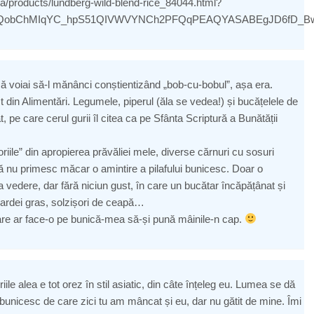
.ca/products/lundberg-wild-blend-rice_84044.html?
aIQobChMIqYC_hpS51QIVWVYNCh2PFQqPEAQYASABEgJD6fD_B
că voiai să-l mănânci conștientizând „bob-cu-bobul”, așa era.
 din Alimentări. Legumele, piperul (ăla se vedea!) și bucățelele de
 pe care cerul gurii îl citea ca pe Sfânta Scriptură a Bunătății
oriile” din apropierea prăvăliei mele, diverse cărnuri cu sosuri
tă nu primesc măcar o amintire a pilafului bunicesc. Doar o
 vedere, dar fără niciun gust, în care un bucătar încăpățânat și
ardei gras, solzișori de ceapă…
care ar face-o pe bunică-mea să-și pună mâinile-n cap.
le alea e tot orez în stil asiatic, din câte înțeleg eu. Lumea se dă
 bunicesc de care zici tu am mâncat și eu, dar nu gătit de mine. Îmi