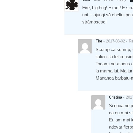
Fire, big hug! Exact! E scu
unt -- ajungi să cheltui pe
strămoșesc!
Fire
•
2017-08-02
•
Re
Scump ca scump, da’
italienii la fel con
Tocami ne-a adus o
la mama lui. Ma jur 
Mananca barbatu-me
Cristina
•
201
Si noua ne p
ca nu mai s
Eu am mai lua
adevar fierb