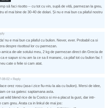
mp să faci risotto -- cu tot cu vin, supă de vită, parmezan la greu,
ntru el mai bine de 30-40 de dolari. Și nu e mai bun ca pilaful nostru
ply
 nu e mai bun ca pilaful cu bulion. Never, ever. Probabil ca si
sidera despre risottoul lor cu parmezan.
 amica de-ale sotului meu, 2 kg de parmezan direct din Grecia de
ca e sapun si nu am la ce sa il mananc, ca pilaf tot cu bulion fac !
u cate o felie si cam atat.
7-08-02
•
Reply
lace orez rosu (asa-i zice fiu-miu la ala cu bulion). Mersi de idee,
tiam ce sa gatesc saptamana asta.
t wild blend rice de la Costco si mi-a placut la gust, dar intr-
e cam greu. Arata ca in linkul de mai jos: