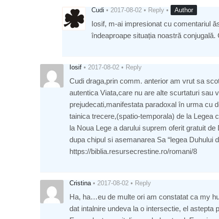
Cudi
•
2017-08-02
•
Reply
•
Author
Iosif, m-ai impresionat cu comentariul ăs
îndeaproape situația noastră conjugală
Iosif
•
2017-08-02
•
Reply
Cudi draga,prin comm. anterior am vrut sa scot
autentica Viata,care nu are alte scurtaturi sau 
prejudecati,manifestata paradoxal în urma cu do
tainica trecere,(spatio-temporala) de la Legea 
la Noua Lege a darului suprem oferit gratuit de
dupa chipul si asemanarea Sa “legea Duhului de 
https://biblia.resursecrestine.ro/romani/8
Cristina
•
2017-08-02
•
Reply
Ha, ha…eu de multe ori am constatat ca my hubb
dat intalnire undeva la o intersectie, el astepta p