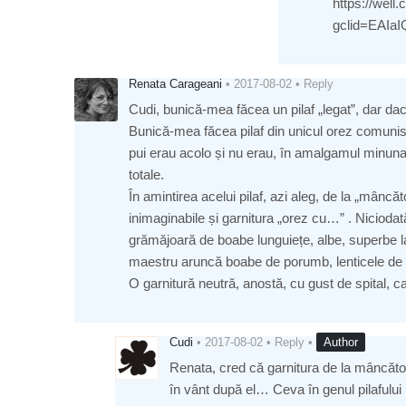
https://well
gclid=EAI
Renata Carageani
•
2017-08-02
•
Reply
Cudi, bunică-mea făcea un pilaf „legat”, dar da
Bunică-mea făcea pilaf din unicul orez comunist
pui erau acolo și nu erau, în amalgamul minunat,
totale.
În amintirea acelui pilaf, azi aleg, de la „mâncăt
inimaginabile și garnitura „orez cu…” . Nicioda
grămăjoară de boabe lunguiețe, albe, superbe la
maestru aruncă boabe de porumb, lenticele de 
O garnitură neutră, anostă, cu gust de spital, 
Cudi
•
2017-08-02
•
Reply
•
Author
Renata, cred că garnitura de la mâncătorii
în vânt după el… Ceva în genul pilafului