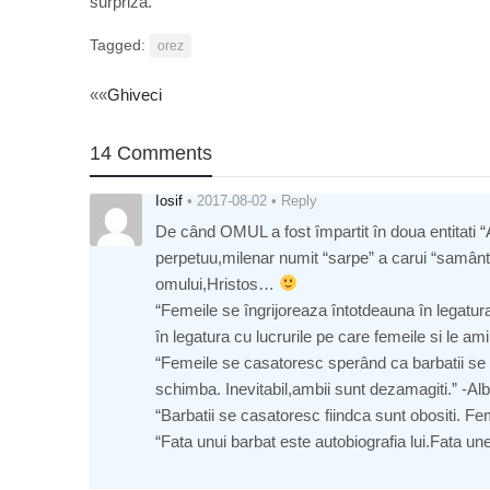
surpriză.
Tagged:
orez
Post
««
Ghiveci
navigation
14 Comments
Iosif
•
2017-08-02
•
Reply
De când OMUL a fost împartit în doua entitati “
perpetuu,milenar numit “sarpe” a carui “samânta
omului,Hristos…
“Femeile se îngrijoreaza întotdeauna în legatura 
în legatura cu lucrurile pe care femeile si le am
“Femeile se casatoresc sperând ca barbatii se 
schimba. Inevitabil,ambii sunt dezamagiti.” -Albe
“Barbatii se casatoresc fiindca sunt obositi. Fe
“Fata unui barbat este autobiografia lui.Fata un