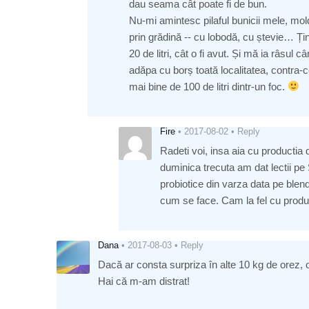
dau seama cât poate fi de bun.
Nu-mi amintesc pilaful bunicii mele, mold
prin grădină -- cu lobodă, cu ștevie… Ți
20 de litri, cât o fi avut. Și mă ia râsul 
adăpa cu borș toată localitatea, contra-c
mai bine de 100 de litri dintr-un foc.
Fire
•
2017-08-02
•
Reply
Radeti voi, insa aia cu productia d
duminica trecuta am dat lectii pe
probiotice din varza data pe blen
cum se face. Cam la fel cu prod
Dana
•
2017-08-03
•
Reply
Dacă ar consta surpriza în alte 10 kg de orez, or
Hai că m-am distrat!