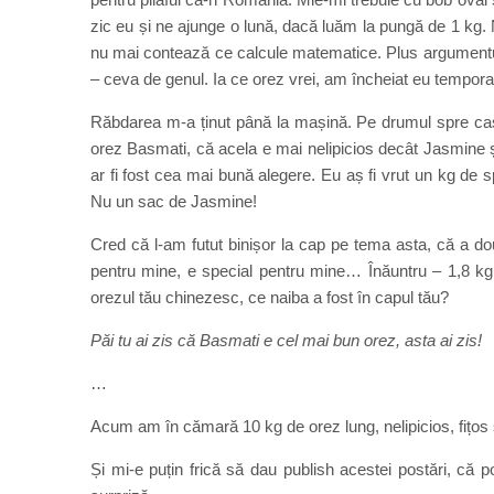
zic eu și ne ajunge o lună, dacă luăm la pungă de 1 kg. N
nu mai contează ce calcule matematice. Plus argumentul 
– ceva de genul. Ia ce orez vrei, am încheiat eu tempor
Răbdarea m-a ținut până la mașină. Pe drumul spre cas
orez Basmati, că acela e mai nelipicios decât Jasmine 
ar fi fost cea mai bună alegere. Eu aș fi vrut un kg de 
Nu un sac de Jasmine!
Cred că l-am futut binișor la cap pe tema asta, că a d
pentru mine, e special pentru mine… Înăuntru – 1,8 kg 
orezul tău chinezesc, ce naiba a fost în capul tău?
Păi tu ai zis că Basmati e cel mai bun orez, asta ai zis!
…
Acum am în cămară 10 kg de orez lung, nelipicios, fițos 
Și mi-e puțin frică să dau publish acestei postări, că p