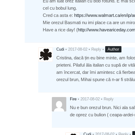
Eu am luat orez italian cu bob rotund. E mai sc
cel cu bobul lung.
Cred ca asta e:
https://www.walmart.ca/en/ip/
Mie orezul Basmati nu imi place ca are un miro
Have a rice day! (
http://www.haveariceday.com/
Cudi
•
2017-08-02
•
Reply
•
Author
Cristina, dacă țin eu bine minte, am folo
prieteni. Pilaful ăla italian cu supă de vi
am încercat, dar îmi amintesc că fierb
orezul brun, Mihai spune că n-ar fi strălu
Fire
•
2017-08-02
•
Reply
Nu e bun orezul brun. Nici ala sal
de oprez cu bulion ( ceapa-ardei-
Cudi
•
2017-08-02
•
Reply
•