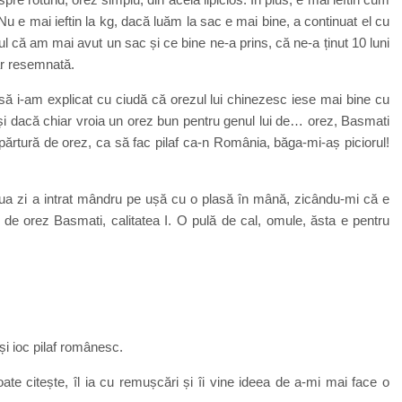
u e mai ieftin la kg, dacă luăm la sac e mai bine, a continuat el cu
că am mai avut un sac și ce bine ne-a prins, că ne-a ținut 10 luni
ar resemnată.
ă i-am explicat cu ciudă că orezul lui chinezesc iese mai bine cu
și dacă chiar vroia un orez bun pentru genul lui de… orez, Basmati
spărtură de orez, ca să fac pilaf ca-n România, băga-mi-aș piciorul!
oua zi a intrat mândru pe ușă cu o plasă în mână, zicându-mi că e
de orez Basmati, calitatea I. O pulă de cal, omule, ăsta e pentru
și ioc pilaf românesc.
oate citește, îl ia cu remușcări și îi vine ideea de a-mi mai face o