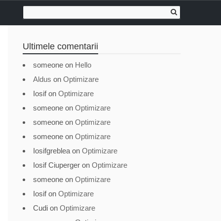
Ultimele comentarii
someone
on
Hello
Aldus
on
Optimizare
Iosif
on
Optimizare
someone
on
Optimizare
someone
on
Optimizare
someone
on
Optimizare
Iosifgreblea
on
Optimizare
Iosif Ciuperger
on
Optimizare
someone
on
Optimizare
Iosif
on
Optimizare
Cudi
on
Optimizare