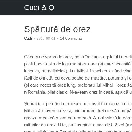
Cudi & Q
Spărtură de orez
Cudi
•
2017-08-01
•
14 Comments
Când vine vorba de orez, pofta îmi fuge la pilaful tinereț
pilaful acela plin de legume și culoare (și care necesită
lunguieț, nu nelipicios). Lui Mihai, în schimb, când vin
fâșii de omletă, cu ceva boabe de mazăre, porumb și c
(și care necesită orez lung, preferatul lui Mihai – orez J
n România, pilaf clasic. N-aveam orez în casă, așa că
Și mai ieri, pe când umpleam noi coșul în magazin cu t
Mihai că n-avem orez și, prin urmare, trebuie să cumpă
groaza mea, că știam ce urmează. A luat viteză la cârma
rafturilor cu orez. Uite, au Jasmine la sac de 8,2 kg! (
pentru pilaful ca-n România. Mie-mi trebuie cu bob oval sp