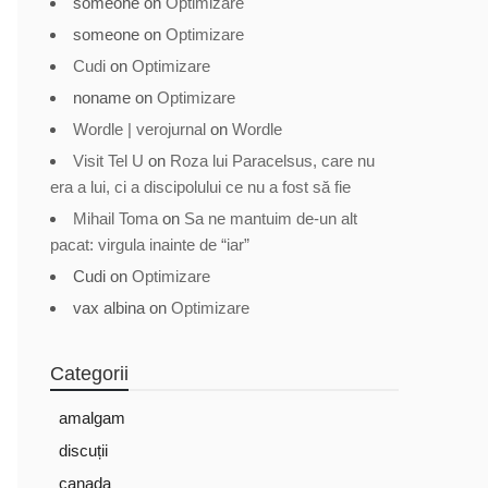
someone
on
Optimizare
someone
on
Optimizare
Cudi
on
Optimizare
noname
on
Optimizare
Wordle | verojurnal
on
Wordle
Visit Tel U
on
Roza lui Paracelsus, care nu
era a lui, ci a discipolului ce nu a fost să fie
Mihail Toma
on
Sa ne mantuim de-un alt
pacat: virgula inainte de “iar”
Cudi
on
Optimizare
vax albina
on
Optimizare
Categorii
amalgam
discuții
canada