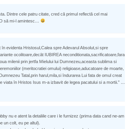
ta. Dintre cele patru citate, cred că primul reflectă cel mai
. O să mi-l amintesc…
 în evidenta Hristosul,Calea spre Adevarul Absolut,si spre
variante ocolitoare,decât IUBIREA neconditionata,sacrificatoare,fara
ua milenii prin jertfa Mielului lui Dumnezeu,aceasta sublima si
ceremoniilor (meritocratiei omului) religioase,aducatoare de moarte,
 Dumnezeu Tatal,prin harul,mila,si îndurarea Lui fata de omul creat
viata în Hristos Isus m-a izbavit de legea pacatului si a mortii.” …
y nu e atent la detaliile care i le furnizez (prima data cand ne-am
e un colt, eu pe altul).