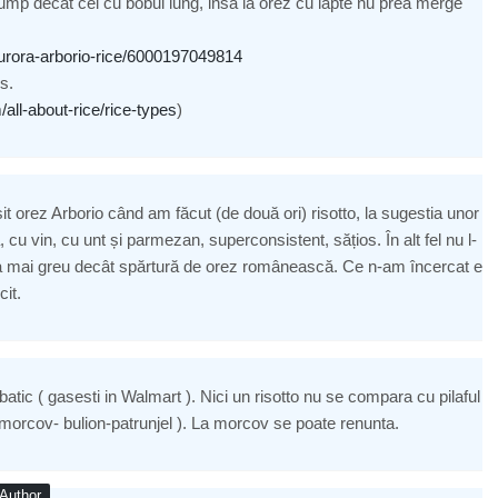
ump decat cel cu bobul lung, insa la orez cu lapte nu prea merge
aurora-arborio-rice/6000197049814
s.
all-about-rice/rice-types
)
sit orez Arborio când am făcut (de două ori) risotto, la sugestia unor
tă, cu vin, cu unt și parmezan, superconsistent, sățios. În alt fel nu l-
ea mai greu decât spărtură de orez românească. Ce n-am încercat e
cit.
batic ( gasesti in Walmart ). Nici un risotto nu se compara cu pilaful
morcov- bulion-patrunjel ). La morcov se poate renunta.
Author