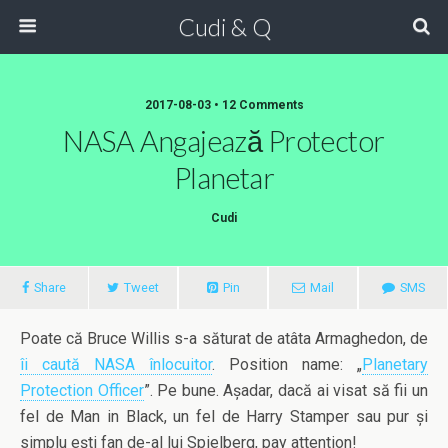
Cudi & Q
2017-08-03 • 12 Comments
NASA Angajează Protector
Planetar
Cudi
Share
Tweet
Pin
Mail
SMS
Poate că Bruce Willis s-a săturat de atâta Armaghedon, de
îi caută NASA înlocuitor
. Position name: „
Planetary
Protection Officer
”. Pe bune. Așadar, dacă ai visat să fii un
fel de Man in Black, un fel de Harry Stamper sau pur și
simplu ești fan de-al lui Spielberg, pay attention!