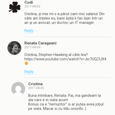
Cudi
2017-08-03
Cristina, și mie mi s-a părut cam mic salariul. Din
câte am înțeles eu, banii ăștia îi fac lejer într-un
an și un avocat, un doctor, un IT manager.
Reply
Renata Carageani
2017-08-04
Cristina, Stephen Hawking al câte-lea?
https://www.youtube.com/watch?v=Jsr7UQZlJX4
Reply
Cristina
2017-08-05
Buna intrebare, Renata. Pai, ma gandeam la
ala care e in viata acum.
Bonus ca e “nemuritor” si ar putea avea jobul
pe viata. Macar si cu titlu onorific.:)