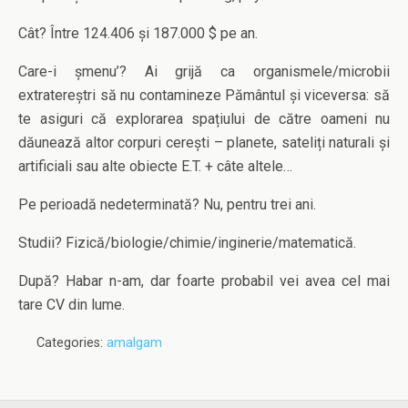
Cât? Între 124.406 și 187.000 $ pe an.
Care-i șmenu’? Ai grijă ca organismele/microbii
extratereștri să nu contamineze Pământul și viceversa: să
te asiguri că explorarea spațiului de către oameni nu
dăunează altor corpuri cerești – planete, sateliți naturali și
artificiali sau alte obiecte E.T. + câte altele…
Pe perioadă nedeterminată? Nu, pentru trei ani.
Studii? Fizică/biologie/chimie/inginerie/matematică.
După? Habar n-am, dar foarte probabil vei avea cel mai
tare CV din lume.
Categories:
amalgam