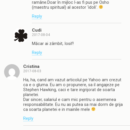
ramâne.Doar în mijloc l-as fi pus pe Osho
(maestru spiritual) al acestor ‘idoli’.
Reply
Cudi
2017-08-04
Măcar ai zâmbit, Iosif!
Reply
Cristina
2017-08-03
Ha, ha, cand am vazut articolul pe Yahoo am crezut
ca e o gluma. Eu am o propunere, sa il angajeze pe
Stephen Hawking, caci e tare ingrijorat de soarta
planetei.
Dar sincer, salariul e cam mic pentru o asemenea
responsabilitate. Eu nu as putea sa mai dorm de grija
ca soarta planetei e in mainile mele
Reply