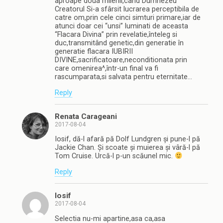
aproape doua milenii,când Dumnezeu
Creatorul Si-a sfârsit lucrarea perceptibila de
catre om,prin cele cinci simturi primare,iar de
atunci doar cei “unsi” luminati de aceasta
“Flacara Divina” prin revelatie,înteleg si
duc,transmitând genetic,din generatie în
generatie flacara IUBIRII
DIVINE,sacrificatoare,neconditionata prin
care omenirea^,într-un final va fi
rascumparata,si salvata pentru eternitate…
Reply
Renata Carageani
2017-08-04
Iosif, dă-l afară pă Dolf Lundgren și pune-l pă
Jackie Chan. Și scoate și muierea și vâră-l pă
Tom Cruise. Urcă-l p-un scăunel mic.
Reply
Iosif
2017-08-04
Selectia nu-mi apartine,asa ca,asa