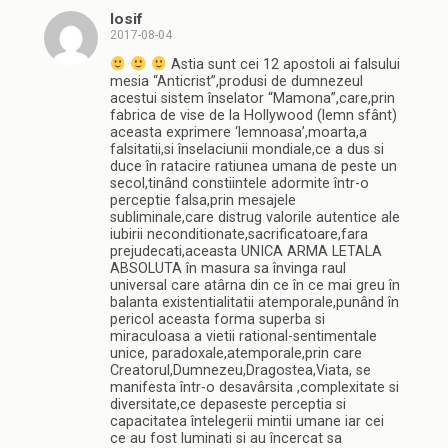
Iosif
2017-08-04
Astia sunt cei 12 apostoli ai falsului
mesia “Anticrist”,produsi de dumnezeul
acestui sistem înselator “Mamona”,care,prin
fabrica de vise de la Hollywood (lemn sfânt)
aceasta exprimere ‘lemnoasa’,moarta,a
falsitatii,si înselaciunii mondiale,ce a dus si
duce în ratacire ratiunea umana de peste un
secol,tinând constiintele adormite într-o
perceptie falsa,prin mesajele
subliminale,care distrug valorile autentice ale
iubirii neconditionate,sacrificatoare,fara
prejudecati,aceasta UNICA ARMA LETALA
ABSOLUTA în masura sa învinga raul
universal care atârna din ce în ce mai greu în
balanta existentialitatii atemporale,punând în
pericol aceasta forma superba si
miraculoasa a vietii rational-sentimentale
unice, paradoxale,atemporale,prin care
Creatorul,Dumnezeu,Dragostea,Viata, se
manifesta într-o desavârsita ,complexitate si
diversitate,ce depaseste perceptia si
capacitatea întelegerii mintii umane iar cei
ce au fost luminati si au încercat sa