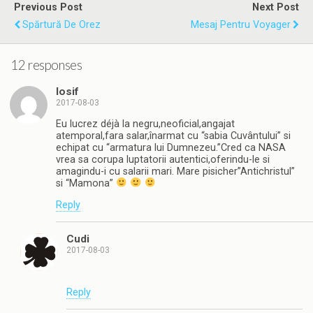
Previous Post
Next Post
Spărtură De Orez
Mesaj Pentru Voyager
12 responses
Iosif
2017-08-03
Eu lucrez déjà la negru,neoficial,angajat
atemporal,fara salar,înarmat cu “sabia Cuvântului” si
echipat cu “armatura lui Dumnezeu.”Cred ca NASA
vrea sa corupa luptatorii autentici,oferindu-le si
amagindu-i cu salarii mari. Mare pisicher”Antichristul”
si “Mamona”
Reply
Cudi
2017-08-03
Reply