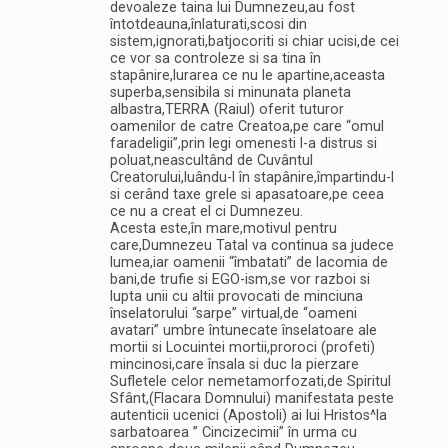
devoaleze taina lui Dumnezeu,au fost
întotdeauna,înlaturati,scosi din
sistem,ignorati,batjocoriti si chiar ucisi,de cei
ce vor sa controleze si sa tina în
stapânire,lurarea ce nu le apartine,aceasta
superba,sensibila si minunata planeta
albastra,TERRA (Raiul) oferit tuturor
oamenilor de catre Creatoa,pe care “omul
faradeligii”,prin legi omenesti l-a distrus si
poluat,neascultând de Cuvântul
Creatorului,luându-l în stapânire,împartindu-l
si cerând taxe grele si apasatoare,pe ceea
ce nu a creat el ci Dumnezeu.
Acesta este,în mare,motivul pentru
care,Dumnezeu Tatal va continua sa judece
lumea,iar oamenii “îmbatati” de lacomia de
bani,de trufie si EGO-ism,se vor razboi si
lupta unii cu altii provocati de minciuna
înselatorului “sarpe” virtual,de “oameni
avatari” umbre întunecate înselatoare ale
mortii si Locuintei mortii,proroci (profeti)
mincinosi,care însala si duc la pierzare
Sufletele celor nemetamorfozati,de Spiritul
Sfânt,(Flacara Domnului) manifestata peste
autenticii ucenici (Apostoli) ai lui Hristos^la
sarbatoarea ” Cincizecimii” în urma cu