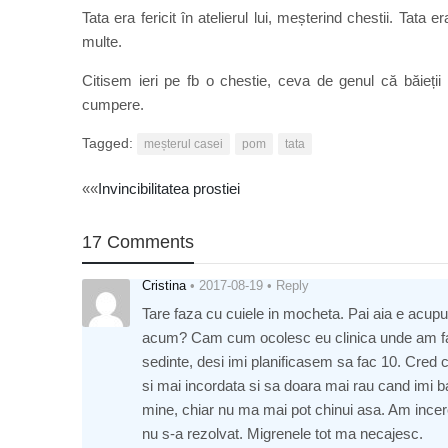
Tata era fericit în atelierul lui, meșterind chestii. Tata
multe.
Citisem ieri pe fb o chestie, ceva de genul că băieții
cumpere.
Tagged:
meșterul casei
pom
tata
Post
««
Invincibilitatea prostiei
navigation
17 Comments
Cristina
•
2017-08-19
•
Reply
Tare faza cu cuiele in mocheta. Pai aia e acupu
acum? Cam cum ocolesc eu clinica unde am fac
sedinte, desi imi planificasem sa fac 10. Cre
si mai incordata si sa doara mai rau cand imi b
mine, chiar nu ma mai pot chinui asa. Am ince
nu s-a rezolvat. Migrenele tot ma necajesc.