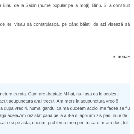
 era Binu, de la Sabin (nume popular pe la moți). Binu. Și a construit
 de ieri visau să construiască, pe când băieții de azi visează să
Simon
»»
nctura curata. Cam are dreptate Mihai, nu-i asa ca le ocolesti
ut acupunctura anul trecut. Am mers la acupunctura vreo 8
d ca dupa vreo 4, numai gandul ca ma duceam acolo, ma facea sa fiu
aga acele.Am rezistat pana pe la a 8-a si apoi am zis pas, nu e de
rcat-o si pe asta, oricum, problema mea pentru care m-am dus, tot