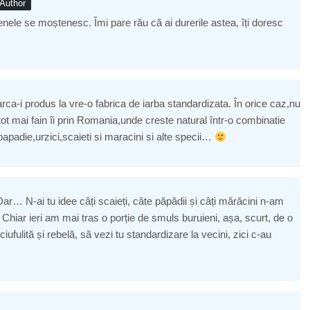
Author
enele se moștenesc. Îmi pare rău că ai durerile astea, îți doresc
rca-i produs la vre-o fabrica de iarba standardizata. În orice caz,nu
ot mai fain îi prin Romania,unde creste natural într-o combinatie
,papadie,urzici,scaieti si maracini si alte specii…
 Dar… N-ai tu idee câți scaieți, câte păpădii și câți mărăcini n-am
Chiar ieri am mai tras o porție de smuls buruieni, așa, scurt, de o
 ciufulită și rebelă, să vezi tu standardizare la vecini, zici c-au