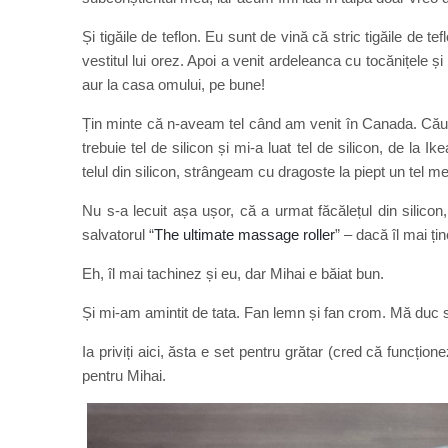
Și tigăile de teflon. Eu sunt de vină că stric tigăile de te
vestitul lui orez. Apoi a venit ardeleanca cu tocănițele și 
aur la casa omului, pe bune!
Țin minte că n-aveam tel când am venit în Canada. Căutam
trebuie tel de silicon și mi-a luat tel de silicon, de l
telul din silicon, strângeam cu dragoste la piept un tel m
Nu s-a lecuit așa ușor, că a urmat făcălețul din silico
salvatorul “
The ultimate massage roller
” – dacă îl mai țin
Eh, îl mai tachinez și eu, dar Mihai e băiat bun.
Și mi-am amintit de tata. Fan lemn și fan crom. Mă duc s
Ia priviți aici, ăsta e set pentru grătar (cred că funcțio
pentru Mihai.