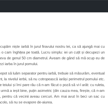
păm niște iarbă în jurul firavului nostru tei, ca să ajungă mai cu
 o cam înghițea pe toată. Lucru simplu: iei un cuțit și decupezi un
ui, ceva de genul 50 cm diametrul. Aveam de gând să mă ocup eu de
zi iarba în jurul pomului.
epot să luăm separator pentru iarbă, trebuie să măsurăm, eventual
la nivelul ierbii, să nu cotropească iarăși perimetrul pomului etc.
 teiului și îmi pare rău că n-am făcut o poză să vi-l arăt: cu ruleta,
urmă a ieșit bine, puțin asimetric (din cauza mea, firește, că n-am
uri, pentru că vecinii aveau cercuri. Am mai avut în beci un sac cu
acolo, să nu se evapore de-aiurea.