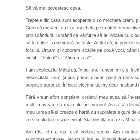
Să vă mai povestesc ceva.
Treptele din casă sunt acoperite cu o mochetă crem, p
Cred că meșterii au fixat mocheta pe treptele respective b
prin scândură, urmând ca vârfurile să le îndoaie cu cioca
să le culce la orizontală pe toate. Astfel că, în primele 
focului. Urcam și coboram scările pe două voci, când un
ciclul – “Futu-i!” și “Băga-mi-aș!”.
I-am explicat lui Mihai că, în puii mei, uneori mi-e și fri
nesolicitată. I-am și pus primul ciocan găsit la baza 
surprize-surprize. În locul ciocanului, my dear husband 
Fără vreun efort conștient, creierul meu avea să învețe
mult, n-aveam să mai calc pe niciunul. Avea să devină
meu urma să-și creeze o hartă cu suprafețe sigure de călc
cu stimuli dureroși de evitat. Stai liniștită mi-a zis Miha
Am râs, el n-a râs, cică vorbea serios. Am ciocănit
subconștientul meu, iar acum îmi iau în talpă doar vreo d