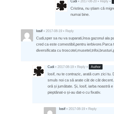
Cudi
•
2017-08-20
•
Reply
•
Cristina, nu știam că migr
numai bine.
Iosif
•
2017-08-19
•
Reply
Cudi,sper sa nu va suparati,însa gazonul ala pa
cred ca este comestibil,pentru ierbivore.Parca t
diversificata cu troscotel,musetel,trifoi,brusturi
Cudi
•
2017-08-19
•
Reply
•
Author
Iosif, nu te contrazic, arată cum zici tu.
smuls noi ca să arate cât de cât decent. 
oră și jumătate. Și, Iosif, iarba noastră e
pieptănat-o și-au dat-o cu fixativ.
Iosif
•
2017-08-19
•
Reply