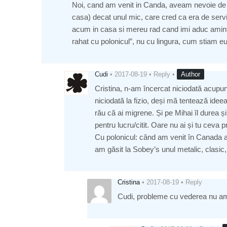
Noi, cand am venit in Canda, aveam nevoie de p
casa) decat unul mic, care cred ca era de servi
acum in casa si mereu rad cand imi aduc amint
rahat cu polonicul”, nu cu lingura, cum stiam eu
Cudi
•
2017-08-19
•
Reply
•
Author
Cristina, n-am încercat niciodată acupunc
niciodată la fizio, deși mă tentează idee
rău că ai migrene. Și pe Mihai îl durea ș
pentru lucru/citit. Oare nu ai și tu ceva p
Cu polonicul: când am venit în Canada av
am găsit la Sobey’s unul metalic, clasic
Cristina
•
2017-08-19
•
Reply
Cudi, probleme cu vederea nu am