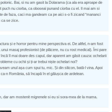
olonic. Bai, si nu am gasit la Dolarama (ca ala era aproape de
t puch nu ciorba, ca oboseai punand ciorba cu el. Il mai am si
e de faza, caci ma gandeam ca pe aici s-o fi zicand “mananci
 ca se zice.
tura și e horror pentru mine perspectiva ei. De altfel, n-am fost
a unui masaj profesionist (de plăcere, nu cu rost medical). Îmi pare
i încă îl mai doare des capul, dar aparent am găsit cauza: ochelarii
robleme cu ochii și ți-ar trebui niște ochelari noi?
eam unul așa cum spui tu, mic. Și din silicon, bată-l vina. Apoi
, ca-n România, să încapă în el gălușca de ardelean.
, dar am mostenit migrenele si eu si sora-mea de la mama.