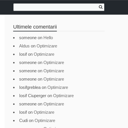
Ultimele comentarii
someone
on
Hello
Aldus
on
Optimizare
Iosif
on
Optimizare
someone
on
Optimizare
someone
on
Optimizare
someone
on
Optimizare
Iosifgreblea
on
Optimizare
Iosif Ciuperger
on
Optimizare
someone
on
Optimizare
Iosif
on
Optimizare
Cudi
on
Optimizare