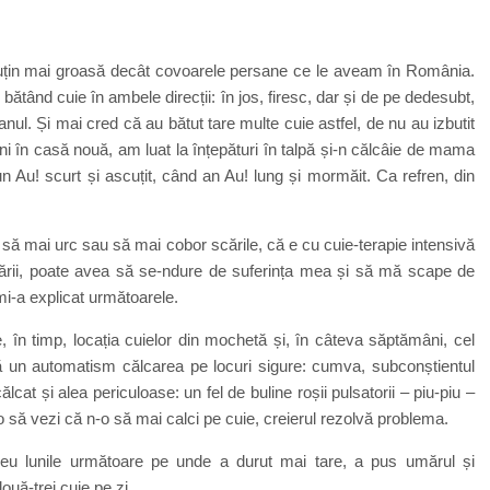
uțin mai groasă decât covoarele persane ce le aveam în România.
ătând cuie în ambele direcții: în jos, firesc, dar și de pe dedesubt,
nul. Și mai cred că au bătut tare multe cuie astfel, de nu au izbutit
luni în casă nouă, am luat la înțepături în talpă și-n călcâie de mama
 Au! scurt și ascuțit, când an Au! lung și mormăit. Ca refren, din
că să mai urc sau să mai cobor scările, că e cu cuie-terapie intensivă
scării, poate avea să se-ndure de suferința mea și să mă scape de
mi-a explicat următoarele.
, în timp, locația cuielor din mochetă și, în câteva săptămâni, cel
 un automatism călcarea pe locuri sigure: cumva, subconștientul
at și alea periculoase: un fel de buline roșii pulsatorii – piu-piu –
i, o să vezi că n-o să mai calci pe cuie, creierul rezolvă problema.
 eu lunile următoare pe unde a durut mai tare, a pus umărul și
ouă-trei cuie pe zi.