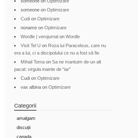
someone
on
Optimizare
someone
on
Optimizare
Cudi
on
Optimizare
noname
on
Optimizare
Wordle | verojurnal
on
Wordle
Visit Tel U
on
Roza lui Paracelsus, care nu
era a lui, ci a discipolului ce nu a fost să fie
Mihail Toma
on
Sa ne mantuim de-un alt
pacat: virgula inainte de “iar”
Cudi
on
Optimizare
vax albina
on
Optimizare
Categorii
amalgam
discuții
canada