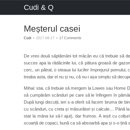
Cudi & Q
Meșterul casei
Cudi
•
2017-08-17
•
17 Comments
De vreo două săptămâni tot măcăn eu că trebuie să decu
succes apa la rădăcinile lui, că pătura groasă de gazon
cerc, un pătrat, o steaua lui lucifer împrejurul pomul
treaba asta, dar el nu și nu, că nu-i așa simplu să decupe
Mihai: stai, că trebuie să mergem la Lowes sau Home D
să cumpărăm scânduri pe care să le înfingem în pământ, 
După lungi discuții, ieri s-a oferit să facem bruma de bine
cu scânduri, cu creta și măsurători și calcule… Până la 
stat la mâna lui să-l ajut), dar frumos. A ieșit cu colț
scoarță de copaci, bună ca să absoarbă apa și s-o țină 