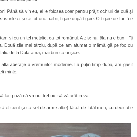
flon! Până să vin eu, el le folosea doar pentru prăjit ochiuri de ouă și
sosurile ei și se tot duc naibii, tigaie după tigaie. O tigaie de fontă e
 și eu un tel metalic, ca tot românul. A zis: nu, ăla nu e bun – îți
a Ikea. Două zile mai târziu, după ce am afumat o mămăligă pe foc cu
etalic de la Dolarama, mai bun ca orișice.
n, altă aberație a vremurilor moderne. La puțin timp după, am găsit
eți minte.
ă fac poză că vreau, trebuie să vă arăt ceva!
neză eficient și ca set de arme albe) făcut de tatăl meu, cu dedicație