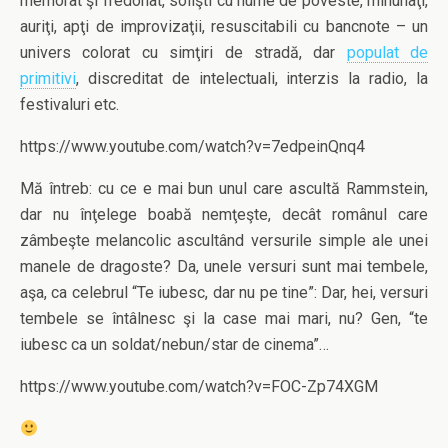
memorat şi fredonat, solişti cu nume de poveste, minunaţi,
auriţi, apţi de improvizaţii, resuscitabili cu bancnote – un
univers colorat cu simţiri de stradă, dar
populat de
primitivi
, discreditat de intelectuali, interzis la radio, la
festivaluri etc.
https://www.youtube.com/watch?v=7edpeinQnq4
Mă întreb: cu ce e mai bun unul care ascultă Rammstein,
dar nu înţelege boabă nemţeşte, decât românul care
zâmbeşte melancolic ascultând versurile simple ale unei
manele de dragoste? Da, unele versuri sunt mai tembele,
aşa, ca celebrul “Te iubesc, dar nu pe tine”: Dar, hei, versuri
tembele se întâlnesc şi la case mai mari, nu? Gen, “te
iubesc ca un soldat/nebun/star de cinema”…
https://www.youtube.com/watch?v=FOC-Zp74XGM