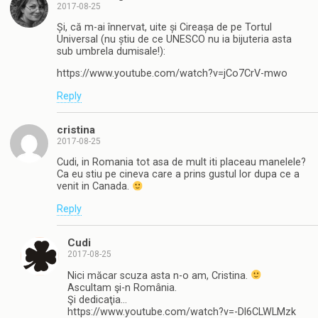
2017-08-25
Și, că m-ai înnervat, uite și Cireașa de pe Tortul
Universal (nu știu de ce UNESCO nu ia bijuteria asta
sub umbrela dumisale!):
https://www.youtube.com/watch?v=jCo7CrV-mwo
Reply
cristina
2017-08-25
Cudi, in Romania tot asa de mult iti placeau manelele?
Ca eu stiu pe cineva care a prins gustul lor dupa ce a
venit in Canada.
Reply
Cudi
2017-08-25
Nici măcar scuza asta n-o am, Cristina.
Ascultam şi-n România.
Şi dedicaţia…
https://www.youtube.com/watch?v=-Dl6CLWLMzk