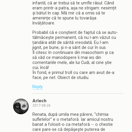
infantil, că ar trebui să te umfle râsul. Când
eram printr-a patra, așa ne strigam: nesimțit
și bătut în cap. Mă mir că a omis să te
amenințe că te spune lu tovarășa
învățătoare.
Probabil că e conștient de faptul că se auto-
tălmăcește permanent, că nu l-am văzut cu
țandăra atât de sărită vreodată. Eu l-am
jignit, pe bune, și n-a sărit de cur în sus.
Îl citesc în continuare din masochism și ca
să văd ce manodopere îi mai ies din
comentariile mele, ale lui Cudi, al cine știe
cui, încă!
În fond, e primul troll cu care am avut de-a
face, pe net. Obiect de studiu.
Reply
Arlech
2017-08-26
Renata, după umila mea părere, “chimia
sufletelor” e o metaforă. Iar amicul nostru
banat a folosit-o ca metaforă -- o chestie
care pare-se că depăşeşte puterea de