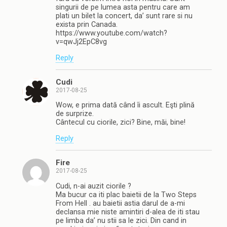
singurii de pe lumea asta pentru care am
plati un bilet la concert, da’ sunt rare si nu
exista prin Canada.
https://www.youtube.com/watch?
v=qwJj2EpC8vg
Reply
Cudi
2017-08-25
Wow, e prima dată când îi ascult. Eşti plină
de surprize.
Cântecul cu ciorile, zici? Bine, măi, bine!
Reply
Fire
2017-08-25
Cudi, n-ai auzit ciorile ?
Ma bucur ca iti plac baietii de la Two Steps
From Hell . au baietii astia darul de a-mi
declansa mie niste amintiri d-alea de iti stau
pe limba da’ nu stii sa le zici. Din cand in