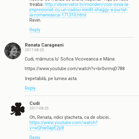
treaba:
http://observator.tv/monden/cosi-ionia-la-
impresionat-cu-un-cadou-inedit-shaggy-a-purtat-
ia-romaneasca-171310.html
Revin.
Reply
Renata Carageani
2017-08-25
Cudi, mămuca lu’ Sofica Vicoveanca e Măria:
https://www.youtube.com/watch?v=br0vrmqD788
Irepetabilă, pe lumea asta.
Reply
Cudi
2017-08-25
Oh, Renata, ridici ştacheta, ca de obicei…
https://www.youtube.com/watch?
v=wQhw0apE2p8
Reply