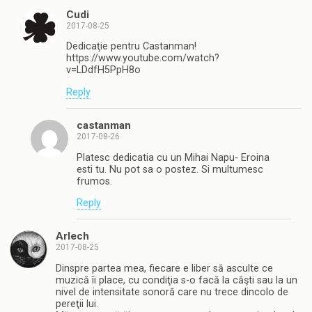
Cudi
2017-08-25
Dedicaţie pentru Castanman!
https://www.youtube.com/watch?
v=LDdfH5PpH8o
Reply
castanman
2017-08-26
Platesc dedicatia cu un Mihai Napu- Eroina
esti tu. Nu pot sa o postez. Si multumesc
frumos.
Reply
Arlech
2017-08-25
Dinspre partea mea, fiecare e liber să asculte ce
muzică îi place, cu condiţia s-o facă la căşti sau la un
nivel de intensitate sonoră care nu trece dincolo de
pereţii lui.