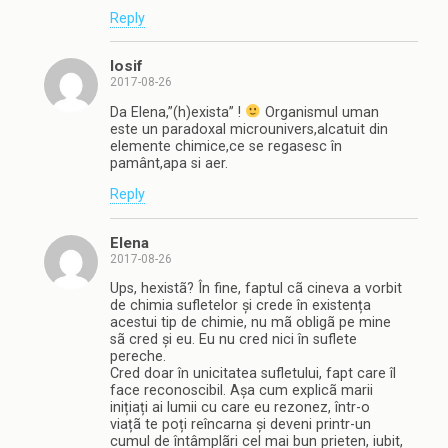
Reply
Iosif
2017-08-26
Da Elena,”(h)exista” !
Organismul uman
este un paradoxal microunivers,alcatuit din
elemente chimice,ce se regasesc în
pamânt,apa si aer.
Reply
Elena
2017-08-26
Ups, hexistã? În fine, faptul cã cineva a vorbit
de chimia sufletelor și crede în existența
acestui tip de chimie, nu mã obligã pe mine
sã cred și eu. Eu nu cred nici în suflete
pereche.
Cred doar în unicitatea sufletului, fapt care îl
face reconoscibil. Așa cum explicã marii
inițiați ai lumii cu care eu rezonez, într-o
viațã te poți reîncarna și deveni printr-un
cumul de întâmplãri cel mai bun prieten, iubit,