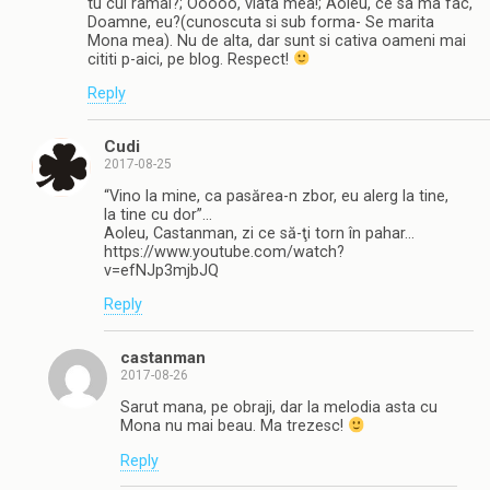
tu cui ramai?; Ooooo, viata mea!; Aoleu, ce sa ma fac,
Doamne, eu?(cunoscuta si sub forma- Se marita
Mona mea). Nu de alta, dar sunt si cativa oameni mai
cititi p-aici, pe blog. Respect!
Reply
Cudi
2017-08-25
“Vino la mine, ca pasărea-n zbor, eu alerg la tine,
la tine cu dor”…
Aoleu, Castanman, zi ce să-ţi torn în pahar…
https://www.youtube.com/watch?
v=efNJp3mjbJQ
Reply
castanman
2017-08-26
Sarut mana, pe obraji, dar la melodia asta cu
Mona nu mai beau. Ma trezesc!
Reply