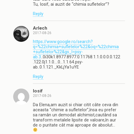
Tu, Iosif, ai auzit de “chimia sufletelor”?
Reply
Arlech
2017-08-26
https://www.google.ro/search?
q=%22chimia+sufletelor%22&oq=%22chimia
+sufletelor%22&gs_l=psy-
ab.3
..0i30k1.8977.8977.0.11768.1.1.0.0.0.0.122
.122.0j1.1.0….0…1.1.64.psy-
ab..0.1.121._KkLjYa1uYE
Reply
Iosif
2017-08-26
Da Elena,am auzit si chiar citit câte ceva din
aceasta “chimie a sufletelor”,însa eu prefer
sa ramân un demodat alchimist,cautând sa
transform metalele lipsite de valoare,în aur
de o puritate cât mai aproape de absolut…