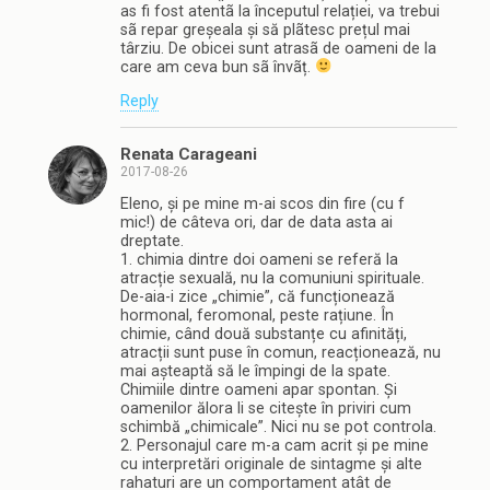
as fi fost atentã la începutul relației, va trebui
sã repar greșeala și să plãtesc prețul mai
târziu. De obicei sunt atrasã de oameni de la
care am ceva bun sã învãț.
Reply
Renata Carageani
2017-08-26
Eleno, și pe mine m-ai scos din fire (cu f
mic!) de câteva ori, dar de data asta ai
dreptate.
1. chimia dintre doi oameni se referă la
atracție sexuală, nu la comuniuni spirituale.
De-aia-i zice „chimie”, că funcționează
hormonal, feromonal, peste rațiune. În
chimie, când două substanțe cu afinități,
atracții sunt puse în comun, reacționează, nu
mai așteaptă să le împingi de la spate.
Chimiile dintre oameni apar spontan. Și
oamenilor ălora li se citește în priviri cum
schimbă „chimicale”. Nici nu se pot controla.
2. Personajul care m-a cam acrit și pe mine
cu interpretări originale de sintagme și alte
rahaturi are un comportament atât de