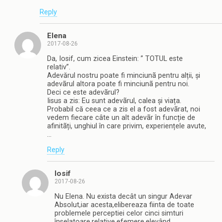
Reply
Elena
2017-08-26
Da, Iosif, cum zicea Einstein: ” TOTUL este
relativ”.
Adevărul nostru poate fi minciunã pentru alții, și
adevãrul altora poate fi minciunã pentru noi.
Deci ce este adevãrul?
Iisus a zis: Eu sunt adevãrul, calea și viața.
Probabil că ceea ce a zis el a fost adevãrat, noi
vedem fiecare câte un alt adevãr în funcție de
afinitãți, unghiul în care privim, experiențele avute,
…
Reply
Iosif
2017-08-26
Nu Elena. Nu exista decât un singur Adevar
Absolut,iar acesta,elibereaza fiinta de toate
problemele perceptiei celor cinci simturi
înselatoare,relative,efemere,elevând