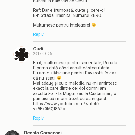
n-avea în baie vas de veceu.
Ref: Dar e frumoasă, du-te și cere-o!
E-n Strada Trăsnită, Numărul ZERO.
Mulțumesc pentru înțelegere!
Reply
Cudi
2017-08-26
Eu îţi mulţumesc pentru sinceritate, Renata.
E prima dată când ascult cântecul ăsta.
Eu am o slăbiciune pentru Pavarotti, în caz
că nu ştiaţi.
Mai adaug şi eu o melodie, nu-mi amintesc
exact la care dintre cei doi domni am
ascultat-o -- la Mugur sau la Castanman, o
pun aici că m-am trezit cu ea în gând.
https://www.youtube.com/watch?
v=9Ex0MQt86Zo
Reply
Renata Carageani