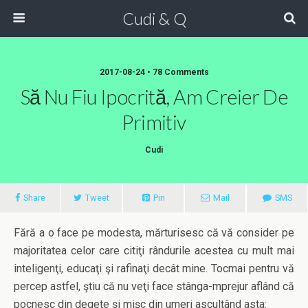
Cudi & Q
2017-08-24 • 78 Comments
Să Nu Fiu Ipocrită, Am Creier De
Primitiv
Cudi
Share
Tweet
Pin
Mail
SMS
Fără a o face pe modesta, mărturisesc că vă consider pe
majoritatea celor care citiţi rândurile acestea cu mult mai
inteligenţi, educaţi şi rafinaţi decât mine. Tocmai pentru vă
percep astfel, ştiu că nu veţi face stânga-mprejur aflând că
pocnesc din degete şi mişc din umeri ascultând asta: