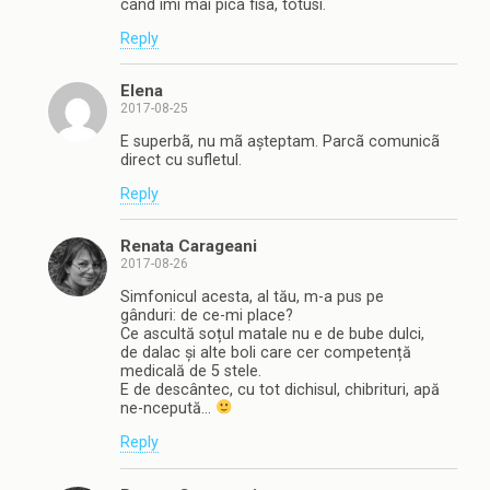
cand imi mai pica fisa, totusi.
Reply
Elena
2017-08-25
E superbã, nu mã așteptam. Parcã comunicã
direct cu sufletul.
Reply
Renata Carageani
2017-08-26
Simfonicul acesta, al tău, m-a pus pe
gânduri: de ce-mi place?
Ce ascultă soțul matale nu e de bube dulci,
de dalac și alte boli care cer competență
medicală de 5 stele.
E de descântec, cu tot dichisul, chibrituri, apă
ne-ncepută…
Reply