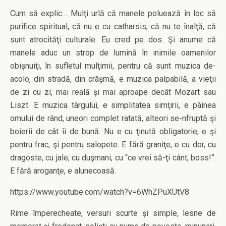
Cum să explic… Mulţi urlă că manele poluează în loc să
purifice spiritual, că nu e cu catharsis, că nu te înalţă, că
sunt atrocităţi culturale. Eu cred pe dos. Şi anume că
manele aduc un strop de lumină în inimile oamenilor
obişnuiţi, în sufletul mulţimii, pentru că sunt muzica de-
acolo, din stradă, din crâşmă, e muzica palpabilă, a vieţii
de zi cu zi, mai reală şi mai aproape decât Mozart sau
Liszt. E muzica târgului, e simplitatea simţirii, e pâinea
omului de rând, uneori complet ratată, alteori se-nfruptă şi
boierii de cât îi de bună. Nu e cu ţinută obligatorie, e şi
pentru frac, şi pentru salopete. E fără graniţe, e cu dor, cu
dragoste, cu jale, cu duşmani, cu “ce vrei să-ţi cânt, boss!”.
E fără aroganţe, e alunecoasă.
https://www.youtube.com/watch?v=6WhZPuXUtV8
Rime împerecheate, versuri scurte şi simple, lesne de