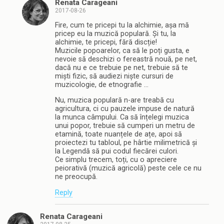
Renata Carageani
2017-08-26
Fire, cum te pricepi tu la alchimie, așa mă
pricep eu la muzică populară. Și tu, la
alchimie, te pricepi, fără discție!
Muzicile popoarelor, ca să le poți gusta, e
nevoie să deschizi o fereastră nouă, pe net,
dacă nu e ce trebuie pe net, trebuie să te
miști fizic, să audiezi niște cursuri de
muzicologie, de etnografie …
Nu, muzica populară n-are treabă cu
agricultura, ci cu pauzele impuse de natură
la munca câmpului. Ca să înțelegi muzica
unui popor, trebuie să cumperi un metru de
etamină, toate nuanțele de ațe, apoi să
proiectezi tu tabloul, pe hârtie milimetrică și
la Legendă să pui codul fiecărei culori.
Ce simplu trecem, toți, cu o apreciere
peiorativă (muzică agricolă) peste cele ce nu
ne preocupă.
Reply
Renata Carageani