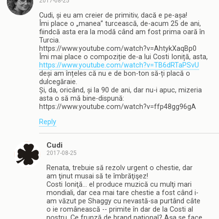
2017-08-25
Cudi, și eu am creier de primitiv, dacă e pe-așa!
Îmi place o „manea” turcească, de-acum 25 de ani,
fiindcă asta era la modă când am fost prima oară în
Turcia.
https://www.youtube.com/watch?v=AhtykXaqBp0
Îmi mai place o compoziție de-a lui Costi Ioniță, asta,
https://www.youtube.com/watch?v=TB6dRTaPSvU
deși am înțeles că nu e de bon-ton să-ți placă o
dulcegăraie.
Și, da, oricând, și la 90 de ani, dar nu-i apuc, mizeria
asta o să mă bine-dispună:
https://www.youtube.com/watch?v=ffp48gg96gA
Reply
Cudi
2017-08-25
Renata, trebuie să rezolv urgent o chestie, dar
am ţinut musai să te îmbrăţişez!
Costi Ioniţă… el produce muzică cu mulţi mari
mondiali, dar cea mai tare chestie a fost când i-
am văzut pe Shaggy cu nevastă-sa purtând câte
o ie românească -- primite în dar de la Costi al
nostru. Ce frunză de brand naţional? Aşa se face