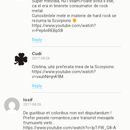
Super melodia, nu-i stiam.Poate sotul ii stie,
ca el era in tinerete consumator de rock
metal.
Cunostintele mele in materie de hard rock se
rezuma la Scorpions
https://www.youtube.com/watch?
v=Pep6nREBpS8
Reply
Cudi
2017-08-26
Cristina, uite preferata mea de la Scorpions:
https://www.youtube.com/watch?
v=vxuhNmjnK9M
Reply
Iosif
2017-08-26
De gustibus et coloribus non est disputandum !
Prefer piesele romantice,care transmit mesajele
frumusetii vietii…
https://www.youtube.com/watch?v=IpT-FW_G8-A