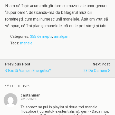
N-am să înşir acum mărgăritare cu muzici ale unor genuri
“superioare”, dezicându-mă de bălegarul muzicii
româneşti, cum mai numesc unii manelele. Atât am vrut să
vă spun, că îmi plac şi manelele, că eu le pot simţi şi iubi.
Categories:
355 de ineptii
,
amalgam
Tags:
manele
Previous Post
Next Post
Există Vampiri Energetici?
23 De Oameni
78 responses
castanman
2017-08-24
Te somez sa pui in playlist si doua-trei manele
filozofice ( curentul- existentialism), gen -- Daca mor,