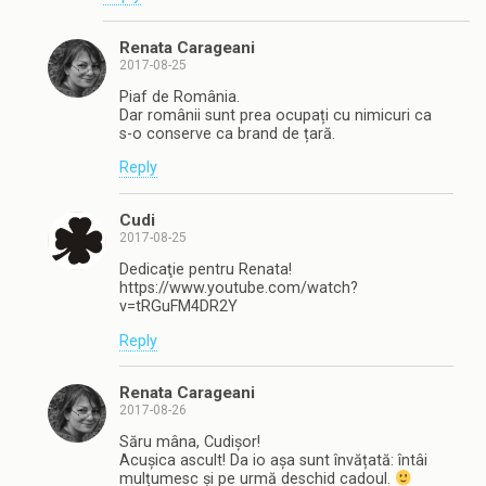
Renata Carageani
2017-08-25
Piaf de România.
Dar românii sunt prea ocupați cu nimicuri ca
s-o conserve ca brand de țară.
Reply
Cudi
2017-08-25
Dedicaţie pentru Renata!
https://www.youtube.com/watch?
v=tRGuFM4DR2Y
Reply
Renata Carageani
2017-08-26
Săru mâna, Cudișor!
Acușica ascult! Da io așa sunt învățată: întâi
mulțumesc și pe urmă deschid cadoul.