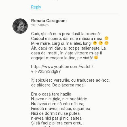
Reply
Renata Carageani
2017-08-26
Cudi, știi că nu-s prea dusă la biserică!
Cadoul e superb, dar nu e măsura mea.
Mi-e mare. Larg și, mai ales, lung!
Ah, dacă-mi dăruiai, tot pe italienește, La
casa dei matti , în viața viitoare m-aș fi
angajat menajera la tine, pe viață!
https://www.youtube.com/watch?
v=FV25m32Ig8Y
Îți spicuiesc versurile, cu traducere ad-hoc,
de plăcere. De plăcerea mea!
Era o casă tare hazlie
N-avea nici țigle, nici bucătărie.
Nu aveai cum să intri-n în ea,
Fiindcă n-avea, măcar, dușumea.
Nici de dormit nu se putea,
n-avea nici pat și nici saltea.
Și să faci pipi era cam greu,