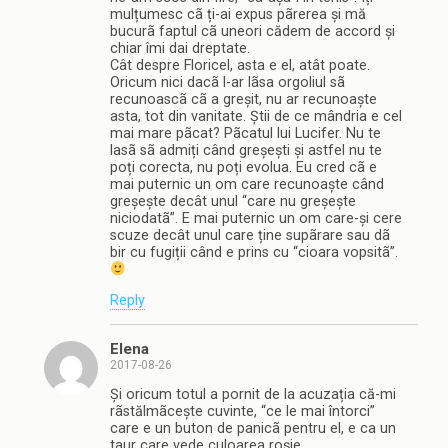
mulțumesc cã ți-ai expus pãrerea și mă
bucurã faptul cã uneori cădem de accord și
chiar îmi dai dreptate.
Cât despre Floricel, asta e el, atât poate.
Oricum nici dacã l-ar lãsa orgoliul sã
recunoascã cã a greșit, nu ar recunoaște
asta, tot din vanitate. Știi de ce mândria e cel
mai mare pãcat? Pãcatul lui Lucifer. Nu te
lasã sã admiți când greșești și astfel nu te
poți corecta, nu poți evolua. Eu cred cã e
mai puternic un om care recunoaște când
greșește decât unul “care nu greșește
niciodatã”. E mai puternic un om care-și cere
scuze decât unul care ține supãrare sau dã
bir cu fugiții când e prins cu “cioara vopsitã”.
Reply
Elena
2017-08-26
Și oricum totul a pornit de la acuzația că-mi
rãstălmãcește cuvinte, “ce le mai întorci”
care e un buton de panicã pentru el, e ca un
taur care vede culoarea roșie.