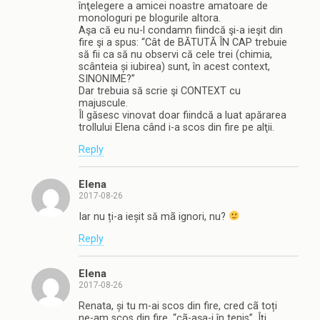
înţelegere a amicei noastre amatoare de
monologuri pe blogurile altora.
Aşa că eu nu-l condamn fiindcă şi-a ieşit din
fire şi a spus: “Cât de BĂTUTĂ ÎN CAP trebuie
să fii ca să nu observi că cele trei (chimia,
scânteia și iubirea) sunt, în acest context,
SINONIME?”
Dar trebuia să scrie şi CONTEXT cu
majuscule.
Îl găsesc vinovat doar fiindcă a luat apărarea
trollului Elena când i-a scos din fire pe alţii.
Reply
Elena
2017-08-26
Iar nu ți-a ieșit să mã ignori, nu?
Reply
Elena
2017-08-26
Renata, și tu m-ai scos din fire, cred cã toți
ne-am scos din fire, “cã-așa-i în tenis”. Îți