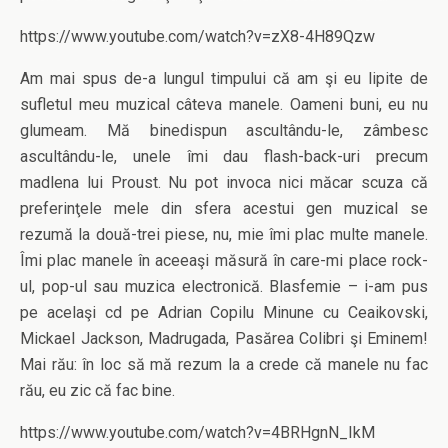
https://www.youtube.com/watch?v=zX8-4H89Qzw
Am mai spus de-a lungul timpului că am şi eu lipite de
sufletul meu muzical câteva manele. Oameni buni, eu nu
glumeam. Mă binedispun ascultându-le, zâmbesc
ascultându-le, unele îmi dau flash-back-uri precum
madlena lui Proust. Nu pot invoca nici măcar scuza că
preferinţele mele din sfera acestui gen muzical se
rezumă la două-trei piese, nu, mie îmi plac multe manele.
Îmi plac manele în aceeaşi măsură în care-mi place rock-
ul, pop-ul sau muzica electronică. Blasfemie – i-am pus
pe acelaşi cd pe Adrian Copilu Minune cu Ceaikovski,
Mickael Jackson, Madrugada, Pasărea Colibri şi Eminem!
Mai rău: în loc să mă rezum la a crede că manele nu fac
rău, eu zic că fac bine.
https://www.youtube.com/watch?v=4BRHgnN_IkM