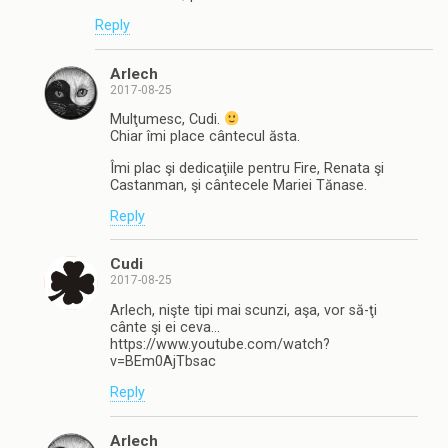
Reply
Arlech
2017-08-25
Mulţumesc, Cudi.
Chiar îmi place cântecul ăsta.
Îmi plac şi dedicaţiile pentru Fire, Renata şi
Castanman, şi cântecele Mariei Tănase.
Reply
Cudi
2017-08-25
Arlech, nişte tipi mai scunzi, aşa, vor să-ţi
cânte şi ei ceva…
https://www.youtube.com/watch?
v=BEm0AjTbsac
Reply
Arlech