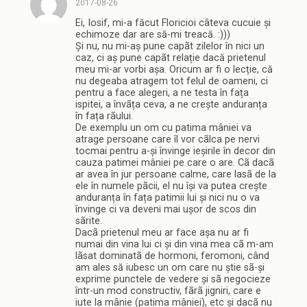
2017-08-26
Ei, Iosif, mi-a făcut Floricioi câteva cucuie și
echimoze dar are să-mi treacă. :)))
Și nu, nu mi-aș pune capãt zilelor în nici un
caz, ci aș pune capãt relație dacă prietenul
meu mi-ar vorbi așa. Oricum ar fi o lecție, că
nu degeaba atragem tot felul de oameni, ci
pentru a face alegeri, a ne testa în fața
ispitei, a învãța ceva, a ne crește anduranța
în fața rãului.
De exemplu un om cu patima mâniei va
atrage persoane care îl vor cãlca pe nervi
tocmai pentru a-și învinge ieșirile în decor din
cauza patimei mâniei pe care o are. Cã dacã
ar avea în jur persoane calme, care lasã de la
ele în numele pãcii, el nu își va putea crește
anduranța în fața patimii lui și nici nu o va
învinge ci va deveni mai ușor de scos din
sãrite.
Dacã prietenul meu ar face așa nu ar fi
numai din vina lui ci și din vina mea cã m-am
lãsat dominatã de hormoni, feromoni, când
am ales să iubesc un om care nu știe sã-și
exprime punctele de vedere și sã negocieze
într-un mod constructiv, fãrã jigniri, care e
iute la mânie (patima mâniei), etc și dacã nu