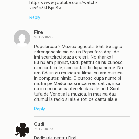
https://www.youtube.com/watch?
v=y6n8kLBpsBw
Reply
Fire
2017-08-25
Popularaaa ? Muzica agricola. Shit. Se agita
zdranganeala aia ca un Pepsi fara dop, de
imi scurtcircuiteaza creierii. No thanks !
Eu nu am playlist, Cudi, pentru ca nu cunosc
nici cantecele, nici cantaretii dupa nume. Nu
am Cd-uri cu muzica si filme, nu am muzica
in computer, nimic. O cunosc dupa nume si
mutra pe Madonna si inca vreo cativa, insa
nu ii recunosc cantecele daca le aud. Sunt
tufa de Venetia la muzica. In masina dau
drumul la radio si aia e tot, ce canta aia e.
Reply
Cudi
2017-08-25
Dedicaţie pentru Fire!