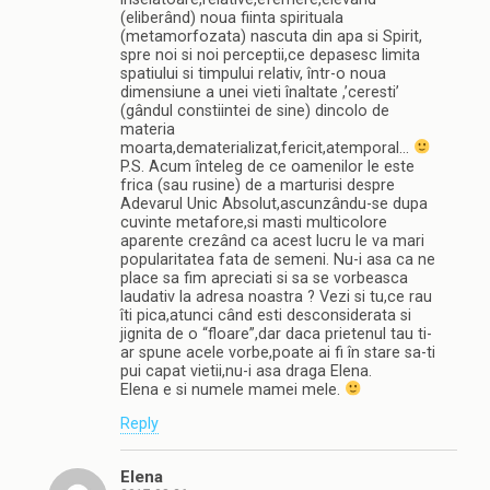
(eliberând) noua fiinta spirituala
(metamorfozata) nascuta din apa si Spirit,
spre noi si noi perceptii,ce depasesc limita
spatiului si timpului relativ, într-o noua
dimensiune a unei vieti înaltate ,’ceresti’
(gândul constiintei de sine) dincolo de
materia
moarta,dematerializat,fericit,atemporal…
P.S. Acum înteleg de ce oamenilor le este
frica (sau rusine) de a marturisi despre
Adevarul Unic Absolut,ascunzându-se dupa
cuvinte metafore,si masti multicolore
aparente crezând ca acest lucru le va mari
popularitatea fata de semeni. Nu-i asa ca ne
place sa fim apreciati si sa se vorbeasca
laudativ la adresa noastra ? Vezi si tu,ce rau
îti pica,atunci când esti desconsiderata si
jignita de o “floare”,dar daca prietenul tau ti-
ar spune acele vorbe,poate ai fi în stare sa-ti
pui capat vietii,nu-i asa draga Elena.
Elena e si numele mamei mele.
Reply
Elena