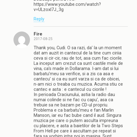
https://www.youtube.com/watch?
v=ULzoxl7J_3g
Reply
Fire
2017-08-25
Thank you, Cudi. O sa razi, da’ la un moment
dat am auzit in cantecul de la tine cum ciriia
ceva si cir-cir, rau de tot, asa cum fac ciorile.
La inceput am crezut ca sunt castile mele de
vina, ca’s made in Dollarama. I-am dat si lui
barbatu’meu sa verifice, si a zis ca asa e
cantecu’ si ca eu sunt varza si ca de obicei,
n-am nici o treaba cu muzica. Acuma stiu ce
cantec e asta : e cantecul cu ciorile !
In perioada Craciunului, astia la radio dau
numai colinde si ne fac cu capu’, asa ca
trebuie sa ne bazam pe CD-ul propriu.
Problema e ca barbatu’meu e fan Marlin
Manson, iar eu fac bube cand il aud. Singura
muzica pe care o putem asculta impreuna
cu placere, e asta a baietilor de la Two Steps
From Hell pe care ii ascultam pe repeat si
fara sa vorbim intre noi in masina. Sunt