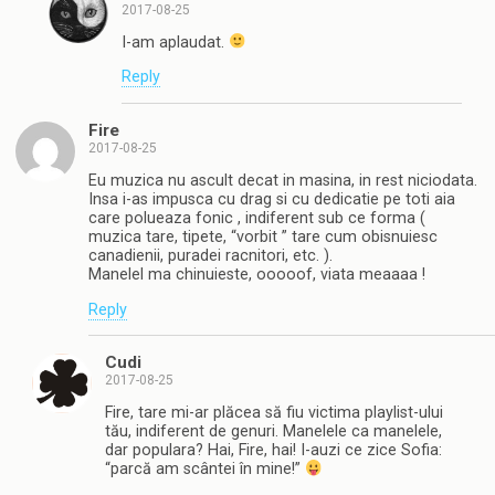
2017-08-25
I-am aplaudat.
Reply
Fire
2017-08-25
Eu muzica nu ascult decat in masina, in rest niciodata.
Insa i-as impusca cu drag si cu dedicatie pe toti aia
care polueaza fonic , indiferent sub ce forma (
muzica tare, tipete, “vorbit ” tare cum obisnuiesc
canadienii, puradei racnitori, etc. ).
Manelel ma chinuieste, ooooof, viata meaaaa !
Reply
Cudi
2017-08-25
Fire, tare mi-ar plăcea să fiu victima playlist-ului
tău, indiferent de genuri. Manelele ca manelele,
dar populara? Hai, Fire, hai! I-auzi ce zice Sofia:
“parcă am scântei în mine!”