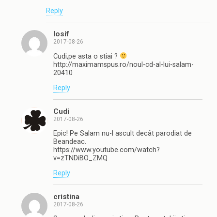
Reply
Iosif
2017-08-26
Cudi,pe asta o stiai ?
http://maximamspus.ro/noul-cd-al-lui-salam-
20410
Reply
Cudi
2017-08-26
Epic! Pe Salam nu-l ascult decât parodiat de
Beandeac.
https://www.youtube.com/watch?
v=zTNDiBO_ZMQ
Reply
cristina
2017-08-26