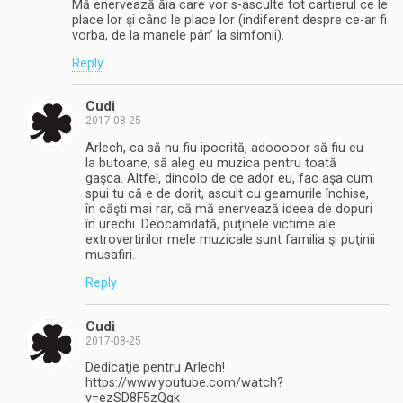
Mă enervează ăia care vor s-asculte tot cartierul ce le
place lor şi când le place lor (indiferent despre ce-ar fi
vorba, de la manele pân’ la simfonii).
Reply
Cudi
2017-08-25
Arlech, ca să nu fiu ipocrită, adooooor să fiu eu
la butoane, să aleg eu muzica pentru toată
gaşca. Altfel, dincolo de ce ador eu, fac aşa cum
spui tu că e de dorit, ascult cu geamurile închise,
în căşti mai rar, că mă enervează ideea de dopuri
în urechi. Deocamdată, puţinele victime ale
extrovertirilor mele muzicale sunt familia şi puţinii
musafiri.
Reply
Cudi
2017-08-25
Dedicaţie pentru Arlech!
https://www.youtube.com/watch?
v=ezSD8F5zQqk