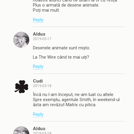
noastre atunci când ne uităm la tv cu fetița.
Plus o armată de desene animate.
Poți mai mult.
Reply
Aldus
2019-03-17
Desenele animate sunt mișto.
La The Wire când te mai uiți?
Reply
Cudi
2019-03-18
Încă nu l-am început, ne-am luat cu altele.
Spre exemplu, agentule Smith, în weekend-ul
ăsta am revăzut Matrix cu pitica.
Reply
Aldus
2019-03-18