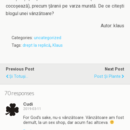
cocoșează), precum țăranii pe varza murată. De ce citești
blogul unei vânzătoare?
Autor: klaus
Categories:
uncategorized
Tags:
drept la replică
,
Klaus
Previous Post
Next Post
Și Totuși...
Post Și Plante
70 responses
Cudi
2019-03-11
For God’s sake, nu-s vânzătoare. Vânzătoare am fost
demult, la un sex shop, dar acum fac altceva.