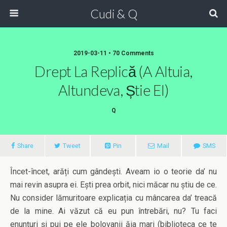
Cudi & Q
2019-03-11 • 70 Comments
Drept La Replică (a Altuia,
Altundeva, Știe El)
Q
Share
Tweet
Pin
Mail
SMS
Încet-încet, arăți cum gândești. Aveam io o teorie da’ nu
mai revin asupra ei. Ești prea orbit, nici măcar nu știu de ce.
Nu consider lămuritoare explicația cu mâncarea da’ treacă
de la mine. Ai văzut că eu pun întrebări, nu? Tu faci
enunțuri și pui pe ele bolovanii ăia mari (biblioteca ce te