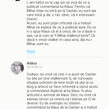
L-am bătut eu la cap azi să zică de ce a
publicat comentariul lui Klaus. Pentru că
Mihai chiar nu intră pe la Castan, eu sunt aia
care intră și da, o fac zilnic, că e interesant.
Uneori.
Acum, eu sunt puțin ofticată că a trebuit
Mihai să explice de ce a publicat asta. De ce
n-o spus Klaus că el a cerut, de ce a lăsat-o
așa, ca și cum ar fi Mihai stalkerul lumii? Că
dacă e vreun stalker în casa asta, ăla nu-i
Mihai, sunt eu.
Reply
Aldus
2019-03-14
Cudișor, eu cred că cine n-a auzit de Castan
nu știe pe cine stalkerește Q, iar cunoaște
situația suficient de bine încât să știe la ce
blog și articol se face referință a văzut acolo
și comentariul duplicat al lui klaus. În plus,
articolul e semnat de klaus. Deci, nu cred că
existau riscuri ca cineva să-l bănuie pe Q de
diverse. Eu de exemplu nu citisem
comentariul lui klaus de la Castan și a trebuit