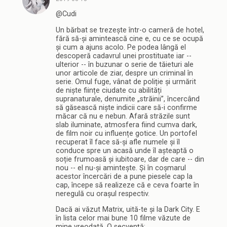
@Cudi
Un bărbat se trezește într-o cameră de hotel,
fără să-și amintească cine e, cu ce se ocupă
și cum a ajuns acolo. Pe podea lângă el
descoperă cadavrul unei prostituate iar --
ulterior -- în buzunar o serie de tăieturi ale
unor articole de ziar, despre un criminal în
serie. Omul fuge, vânat de poliție și urmărit
de niște ființe ciudate cu abilități
supranaturale, denumite „străinii”, încercând
să găsească niște indicii care să-i confirme
măcar că nu e nebun. Afară străzile sunt
slab iluminate, atmosfera fiind cumva dark,
de film noir cu influențe gotice. Un portofel
recuperat îl face să-și afle numele și îl
conduce spre un acasă unde îl așteaptă o
soție frumoasă și iubitoare, dar de care -- din
nou -- el nu-și amintește. Și în coșmarul
acestor încercări de a pune piesele cap la
cap, începe să realizeze că e ceva foarte în
neregulă cu orașul respectiv.
Dacă ai văzut Matrix, uită-te și la Dark City. E
în lista celor mai bune 10 filme văzute de
mine vreodată. O secvență: