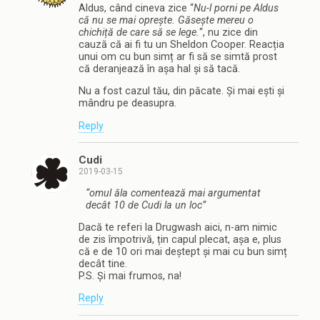
Aldus, când cineva zice “
Nu-l porni pe Aldus
că nu se mai oprește. Găsește mereu o
chichiță de care să se lege.
“, nu zice din
cauză că ai fi tu un Sheldon Cooper. Reacția
unui om cu bun simț ar fi să se simtă prost
că deranjează în așa hal și să tacă.
Nu a fost cazul tău, din păcate. Și mai ești și
mândru pe deasupra.
Reply
Cudi
2019-03-15
“omul ăla comentează mai argumentat
decât 10 de Cudi la un loc”
Dacă te referi la Drugwash aici, n-am nimic
de zis împotrivă, țin capul plecat, așa e, plus
că e de 10 ori mai deștept și mai cu bun simț
decât tine.
P.S. Și mai frumos, na!
Reply