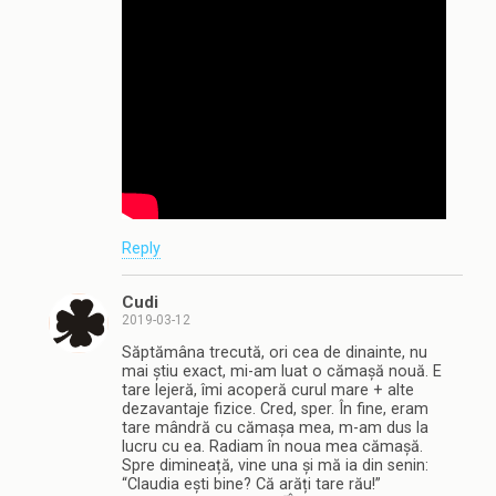
Reply
Cudi
2019-03-12
Săptămâna trecută, ori cea de dinainte, nu
mai știu exact, mi-am luat o cămașă nouă. E
tare lejeră, îmi acoperă curul mare + alte
dezavantaje fizice. Cred, sper. În fine, eram
tare mândră cu cămașa mea, m-am dus la
lucru cu ea. Radiam în noua mea cămașă.
Spre dimineață, vine una și mă ia din senin:
“Claudia ești bine? Că arăți tare rău!”