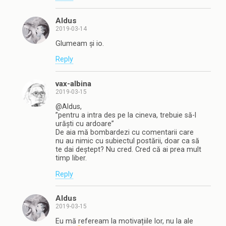
Aldus
2019-03-14
Glumeam și io.
Reply
vax-albina
2019-03-15
@Aldus,
”pentru a intra des pe la cineva, trebuie să-l
urăști cu ardoare”
De aia mă bombardezi cu comentarii care
nu au nimic cu subiectul postării, doar ca să
te dai deștept? Nu cred. Cred că ai prea mult
timp liber.
Reply
Aldus
2019-03-15
Eu mă refeream la motivațiile lor, nu la ale