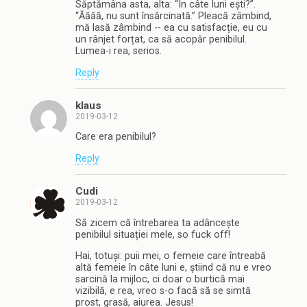
Săptămâna asta, alta: “În câte luni ești?”.
“Ăăăă, nu sunt însărcinată.” Pleacă zâmbind,
mă lasă zâmbind -- ea cu satisfacție, eu cu
un rânjet forțat, ca să acopăr penibilul.
Lumea-i rea, serios.
Reply
klaus
2019-03-12
Care era penibilul?
Reply
Cudi
2019-03-12
Să zicem că întrebarea ta adâncește
penibilul situației mele, so fuck off!
Hai, totuși: puii mei, o femeie care întreabă
altă femeie în câte luni e, știind că nu e vreo
sarcină la mijloc, ci doar o burtică mai
vizibilă, e rea, vreo s-o facă să se simtă
prost, grasă, aiurea. Jesus!