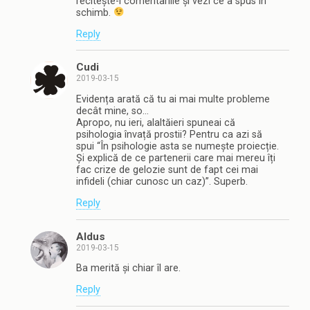
recitește-i comentariile și vezi ce a spus în
schimb.
Reply
Cudi
2019-03-15
Evidența arată că tu ai mai multe probleme
decât mine, so…
Apropo, nu ieri, alaltăieri spuneai că
psihologia învață prostii? Pentru ca azi să
spui “În psihologie asta se numește proiecție.
Și explică de ce partenerii care mai mereu îți
fac crize de gelozie sunt de fapt cei mai
infideli (chiar cunosc un caz)”. Superb.
Reply
Aldus
2019-03-15
Ba merită și chiar îl are.
Reply