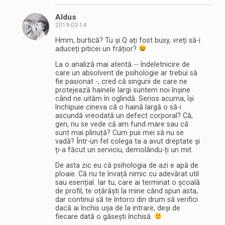
Aldus
2019-03-14
Hmm, burtică? Tu și Q ați fost busy, vreți să-i
aduceți piticei un frățior?
La o analiză mai atentă -- îndeletnicire de
care un absolvent de psihologie ar trebui să
fie pasionat -, cred că singurii de care ne
protejează hainele largi suntem noi înșine
când ne uităm în oglindă. Serios acuma, își
închipuie cineva că o haină largă o să-i
ascundă vreodată un defect corporal? Că,
gen, nu se vede că am fund mare sau că
sunt mai plinuță? Cum puii mei să nu se
vadă? Într-un fel colega ta a avut dreptate și
ți-a făcut un serviciu, demolându-ți un mit.
De asta zic eu că psihologia de azi e apă de
ploaie. Că nu te învață nimic cu adevărat util
sau esențial. Iar tu, care ai terminat o școală
de profil, te oțărăști la mine când spun asta,
dar continui să te întorci din drum să verifici
dacă ai închis ușa de la intrare, deși de
fiecare dată o găsești închisă.