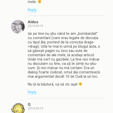
mele.
Reply
Aldus
2019-03-15
Iar pe tine nu știu când te-am „bombardat”
cu comentarii (care erau legate de discuția
cu tipul ăla, pornind de la corecția drage-
>dragi). Uită-te mai în urmă pe blogul ăsta, o
să găsești pagini cu zeci sau sute de
comentarii de-ale mele, la același articol.
Unde mă cert cu gazdele. La tine nici măcar
nu discutam cu tine, ca să te simți nu-știu-
cum. Și nici măcar nu mă certam. Era un
dialog foarte civilizat, omul ăla comentează
mai argumentat decât 10 de Cudi la un loc.
Nu ții la băutură, ca să zic așa!
Reply
Q
2019-03-15