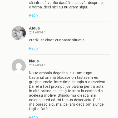
să intru să verific dacă într-adevăr despre el
e vorba, deci nici eu nu eram sigur.
Reply
Aldus
2019-03-14
erată: iar cine* cunoaște situația
Reply
klaus
2019-03-14
Nu te ambala degeaba, eu l-am rugat.
Castanul ori mă blocase ori tastasem eu
greșit numele. Între timp situația s-a rezolvat.
Dar el a fost prompt, jos pălăria pentru asta.
În altă ordine de idei și io intru la castan din
aceleași motive. Știindu-mă oleacă mai
coleric, cred că-mi fac un deserviciu. O să
mă opresc aici, mai pe larg dacă om ajunge
față-n față.
Reply