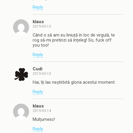
Reply
klaus
2019-03-13
Când o să am eu liniuță în loc de virgulă, te
rog să-mi pretinzi să înțeleg! So, fuck off
you too!
Reply
Cudi
2019-03-13
Hai, îți las neștirbită gloria acestui moment.
Reply
klaus
2019-03-14
Mulțumesc!
Reply