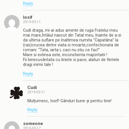
Reply
Iosif
2019-03-11
Cudi draga, mi-ai adus aminte de ruga Fratelui meu
mai mare,Întâiul nascut din Tatal meu, înainte de a-si
da ultima suflare pe înaltimea numita “Capatâna” la
(ras)crucea dintre viata si moarte,confectionata de
romani: “Tata, iarta-i, caci nu stiu ce fac!”
Mare si extinsa este, inconstienta majoritatii !
Fii binecuvântata cu liniste si pace, alaturi de fiintele
dragi inimii tale !
Reply
Cudi
2019-03-11
Mulțumesc, Iosif! Gânduri bune și pentru tine!
Reply
someone
2019-03-12