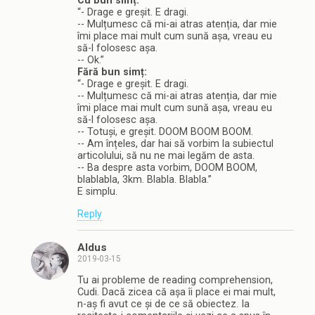
Cu bun simț:
“- Drage e greșit. E dragi.
-- Mulțumesc că mi-ai atras atenția, dar mie
îmi place mai mult cum sună așa, vreau eu
să-l folosesc așa.
-- Ok.”
Fără bun simț:
“- Drage e greșit. E dragi.
-- Mulțumesc că mi-ai atras atenția, dar mie
îmi place mai mult cum sună așa, vreau eu
să-l folosesc așa.
-- Totuși, e greșit. DOOM BOOM BOOM.
-- Am înțeles, dar hai să vorbim la subiectul
articolului, să nu ne mai legăm de asta.
-- Ba despre asta vorbim, DOOM BOOM,
blablabla, 3km. Blabla. Blabla.”
E simplu.
Reply
Aldus
2019-03-15
Tu ai probleme de reading comprehension,
Cudi. Dacă zicea că așa îi place ei mai mult,
n-aș fi avut ce și de ce să obiectez. Ia