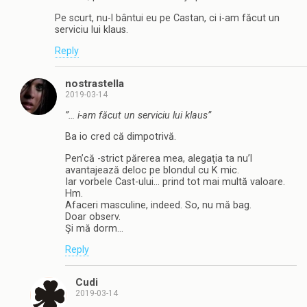
Pe scurt, nu-l bântui eu pe Castan, ci i-am făcut un
serviciu lui klaus.
Reply
nostrastella
2019-03-14
”… i-am făcut un serviciu lui klaus”
Ba io cred că dimpotrivă.
Pen’că -strict părerea mea, alegaţia ta nu’l
avantajează deloc pe blondul cu K mic.
Iar vorbele Cast-ului… prind tot mai multă valoare.
Hm.
Afaceri masculine, indeed. So, nu mă bag.
Doar observ.
Şi mă dorm…
Reply
Cudi
2019-03-14