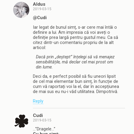
Aldus
2019-03-15
@Cudi
Iar legat de bunul simț, s-ar cere mai întâi o
definire a lui. Am impresia că voi aveți o
definiție prea largă pentru gustul meu. Ca să
citez dintr-un comentariu propriu de la alt
articol:
Dacă prin „deștept” înțelegi să vă menajez
sensibilitățile, mă declar cel mai prost om
din lume.
Deci da, e perfect posibil să fiu uneori lipsit
de cel mai elementar bun simț, în funcție de
cum vă raportați voi la el, dar în accepțiunea
de mai sus eu nu-i văd utilitatea. Dimpotrivă.
Reply
Cudi
2019-03-15
…”Dragele…”