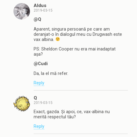
Aldus
2019-03-15
@Q
Aparent, singura persoană pe care am
deranjat-o în dialogul meu cu Drugwash este
vax albina.
PS: Sheldon Cooper nu era mai inadaptat
așa?
@Cudi
Da, la el mă refer.
Reply
Q
2019-03-15
Exact, gazda. Și apoi, ce, vax-albina nu
merită respectul tău?
Reply