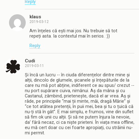
Reply
klaus
2019-03-12
Am înțeles că ești mai jos. Nu trebuie să tot
repeți asta. Ia contextul mai în serios. :))
Reply
Cudi
2019-03-11
Și încă un lucru -- în ciuda diferențelor dintre mine și
alții, dincolo de glumele, șicanele și înțepăturile de la
care nu mă pot abține, indiferent ce au spus/ crezut --
nu port supărare cuiva, nimănui. Aș da mâna și cu
Castanul, zâmbind, prietenește, dacă el ar vrea. Aș și
râde, pe principiile “mai ții minte, măi, dragă Mărie” și
“ce tot atâtea pretenții, în puii mei, bea și tu o țuică că
nu-ți stă în gât”. E mai simplu, e frumos, vine din suflet
să fim ok unii cu alții. Și să ne putem înjura la nevoie,
da’ fără necaz, ci ca niște prieteni. În viața mea offline,
eu mă cert doar cu cei foarte apropiați, cu străinii nu-
mi permit.