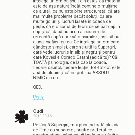
înțelege un om obișnuit din asta? Că materia
este de așa natură încât conține o mulțime
de aiureli, că nu este bine structurată, că are
mai multe probleme decât soluții, că are
multe goluri și lucruri lăsate în coadă de
pește, că e o sumă de teorii ce se bat cap în
cap și că, dacă nu ai un alt sistem de
referință după care să o asimilezi, riști să nu
ajungi nicăieri cu ea. Ce înțelege un om care
gândește simplist, care se uită la Supergirl,
care vede lucrurile în alb și negru și pentru
care Kovesi e Corado Catani (adică tu)? Că
TOATĂ psihologia, de la cap la coadă,
fiecare capitol, fiecare lecție, tot-tot-tot este
apă de ploaie și că nu poți lua ABSOLUT
NIMIC din ea.
QED.
Reply
Cudi
2019-03-16
Pe lângă Supergirl, mai pune și toată pleiada
de filme cu supereroi, printre preferatele