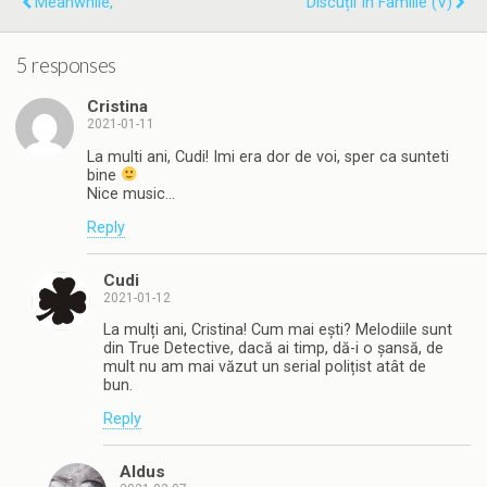
Meanwhile,
Discuții În Familie (V)
5 responses
Cristina
2021-01-11
La multi ani, Cudi! Imi era dor de voi, sper ca sunteti
bine
Nice music…
Reply
Cudi
2021-01-12
La mulți ani, Cristina! Cum mai ești? Melodiile sunt
din True Detective, dacă ai timp, dă-i o șansă, de
mult nu am mai văzut un serial polițist atât de
bun.
Reply
Aldus