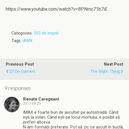
https://www.youtube.com/watch?v=BPNmc71b7iE
Categories:
355 de ineptii
Tags:
IAMX
Previous Post
Next Post
23 De Oameni
The Right Thing
9 responses
Renata Carageani
2017-08-29
IMAX e foarte bun de ascultat pe autostradă. Când
ești la volan. Când ești pe locul mortului, e posibil să
preferi altceva.
N-am formații preferate. Pot să zic ce ascult în buclă,