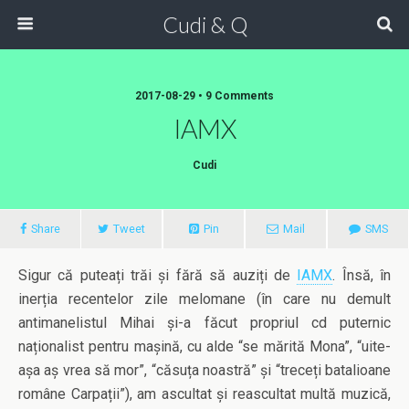
Cudi & Q
2017-08-29 • 9 Comments
IAMX
Cudi
Share
Tweet
Pin
Mail
SMS
Sigur că puteați trăi și fără să auziți de
IAMX
. Însă, în
inerția recentelor zile melomane (în care nu demult
antimanelistul Mihai și-a făcut propriul cd puternic
naționalist pentru mașină, cu alde “se mărită Mona”, “uite-
așa aș vrea să mor”, “căsuța noastră” și “treceți batalioane
române Carpații”), am ascultat și reascultat multă muzică,