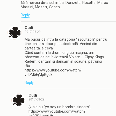
fără nevoia de-a schimba: Donizetti, Roxette, Marco
Massini, Mozart, Cohen…
Reply
Cudi
2017-08-29
Mă bucur că intră la categoria “ascultabili” pentru
tine, chiar și doar pe autostradă. Venind din
partea ta, e ceva!
Când suntem la drum lung cu mașina, am
observat că ne înviorează Volare -- Gipsy Kings.
Râdem, cântăm și dansăm în scaune, pătrunși
rău.
https://www.youtube.com/watch?
v=DMbEjMpRguE
Reply
Cudi
2017-08-29
Și aia cu “yo soy un hombre sincero”…
https://www.youtube.com/watch?
v=9QO4aegj-jA