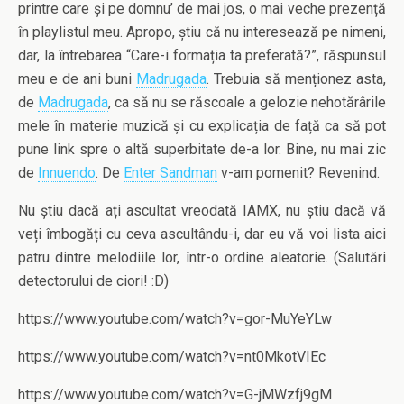
printre care și pe domnu’ de mai jos, o mai veche prezență
în playlistul meu. Apropo, știu că nu interesează pe nimeni,
dar, la întrebarea “Care-i formația ta preferată?”, răspunsul
meu e de ani buni
Madrugada
. Trebuia să menționez asta,
de
Madrugada
, ca să nu se răscoale a gelozie nehotărârile
mele în materie muzică și cu explicația de față ca să pot
pune link spre o altă superbitate de-a lor. Bine, nu mai zic
de
Innuendo
. De
Enter Sandman
v-am pomenit? Revenind.
Nu știu dacă ați ascultat vreodată IAMX, nu știu dacă vă
veți îmbogăți cu ceva ascultându-i, dar eu vă voi lista aici
patru dintre melodiile lor, într-o ordine aleatorie. (Salutări
detectorului de ciori! :D)
https://www.youtube.com/watch?v=gor-MuYeYLw
https://www.youtube.com/watch?v=nt0MkotVIEc
https://www.youtube.com/watch?v=G-jMWzfj9gM