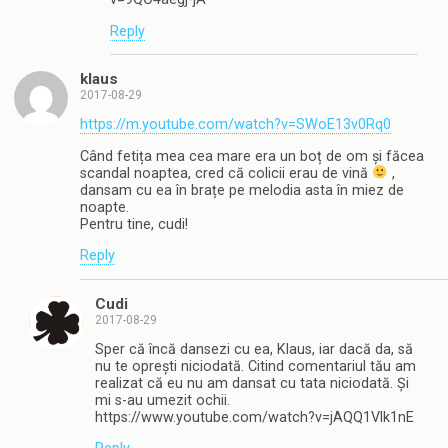
Reply
klaus
2017-08-29
https://m.youtube.com/watch?v=SWoE13v0Rq0
Când fetița mea cea mare era un boț de om și făcea
scandal noaptea, cred că colicii erau de vină
,
dansam cu ea în brațe pe melodia asta în miez de
noapte.
Pentru tine, cudi!
Reply
Cudi
2017-08-29
Sper că încă dansezi cu ea, Klaus, iar dacă da, să
nu te oprești niciodată. Citind comentariul tău am
realizat că eu nu am dansat cu tata niciodată. Și
mi s-au umezit ochii.
https://www.youtube.com/watch?v=jAQQ1Vlk1nE