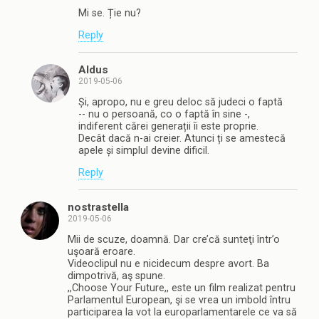
Mi se. Ție nu?
Reply
Aldus
2019-05-06
Și, apropo, nu e greu deloc să judeci o faptă
-- nu o persoană, co o faptă în sine -,
indiferent cărei generații îi este proprie.
Decât dacă n-ai creier. Atunci ți se amestecă
apele și simplul devine dificil.
Reply
nostrastella
2019-05-06
Mii de scuze, doamnă. Dar cre’că sunteţi într’o
uşoară eroare.
Videoclipul nu e nicidecum despre avort. Ba
dimpotrivă, aş spune.
,,Choose Your Future,, este un film realizat pentru
Parlamentul European, şi se vrea un imbold întru
participarea la vot la europarlamentarele ce va să