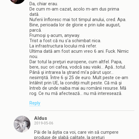
Da, chiar erau.
De cum m-am cazat, acolo m-am dus prima
dată.
Nuferii înfloresc mai tot timpul anului, cred. Apa.
Bine, perioada lor de glorie e prin iulie august,
parcă.
Frumoşi ş-acum, anyway.
Trist a fost că nu s’a schimbat nica.
La infrastructura locului mă refer.
Ultima dată am fost acum vreo 6 ani. Fuck. Nimic
nou.
Dar totul la preţuri europene, cum altfel. Papa,
bere, suc ori cafea, vodcă sau visiki… Apă…totul.
Până şi intrarea la ştrand mi’a părut uşor…
nesimţită. Între 6 şi 25 de euro. Mult peste ce-am
întâlnit prin UE, la condiţii mult peste. Că mă şi
întreb de unde naiba mai au românii resurse. Mă
rog. Ce nu mă afectează… nu mă interesează.
Reply
Aldus
2019-05-06
Păi de la ăștia ca voi, care vin să cumpere
produse de slabă calitate, la prețuri