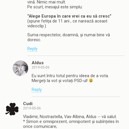
vină. Nimic mai mult.
Pe scurt, mesajul este simplu:
”Alege Europa în care vrei ca eu să cresc”
(spune fetiţa de 11 ani , ce narează aceast
videoclip.)
Suma respectelor, doamnă, şi numai bine vă
doresc.
Reply
Aldus
2019-05-06
Eu sunt întru totul pentru ideea de a vota.
Mergeți la vot și votați PSD-ul!
Reply
Cudi
2019-05-06
Vladimir, Nostrastella, Vax-Albina, Aldus -- vă salut.
* Simon e omniprezent, omnipotent și subînțeles în
orice comunicare;