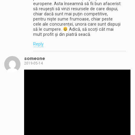
europene. Asta înseamnă să fii bun afacerist:
să reușești să vinzi resursele de care dispui,
chiar dacă sunt mai puțin competitive,
pentru niște sume frumoase, chiar peste
cele ale concurenței, unora care sunt dispuși
să le cumpere.
Adică, să scoți cât mai
mult profit și din piatră seacă.
Reply
someone
2019-05-14