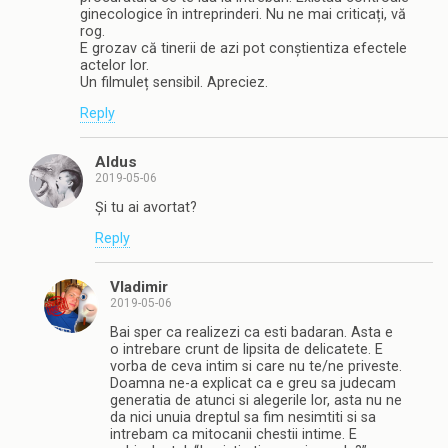
ginecologice în intreprinderi. Nu ne mai criticați, vă
rog.
E grozav că tinerii de azi pot conștientiza efectele
actelor lor.
Un filmuleț sensibil. Apreciez.
Reply
Aldus
2019-05-06
Și tu ai avortat?
Reply
Vladimir
2019-05-06
Bai sper ca realizezi ca esti badaran. Asta e
o intrebare crunt de lipsita de delicatete. E
vorba de ceva intim si care nu te/ne priveste.
Doamna ne-a explicat ca e greu sa judecam
generatia de atunci si alegerile lor, asta nu ne
da nici unuia dreptul sa fim nesimtiti si sa
intrebam ca mitocanii chestii intime. E