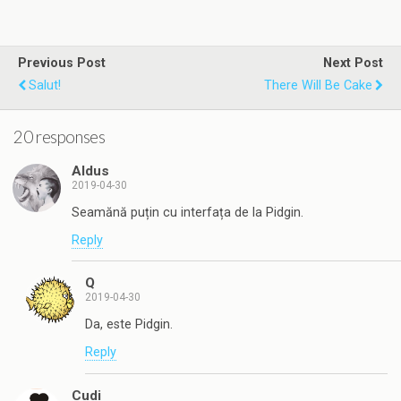
Previous Post
Next Post
Salut!
There Will Be Cake
20 responses
Aldus
2019-04-30
Seamănă puțin cu interfața de la Pidgin.
Reply
Q
2019-04-30
Da, este Pidgin.
Reply
Cudi