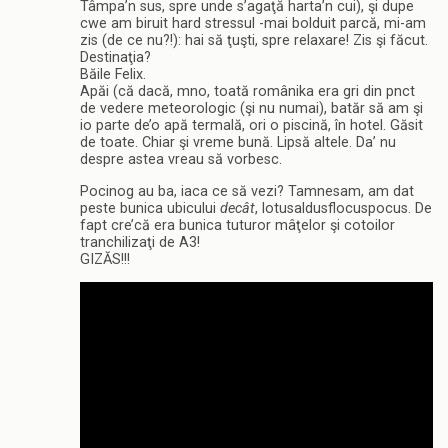
Tâmpa’n sus, spre unde s’agaţă harta’n cui), şi dupe
cwe am biruit hard stressul -mai bolduit parcă, mi-am
zis (de ce nu?!): hai să ţuşti, spre relaxare! Zis şi făcut.
Destinaţia?
Băile Felix.
Apăi (că dacă, mno, toată românika era gri din pnct
de vedere meteorologic (şi nu numai), batăr să am şi
io parte de’o apă termală, ori o piscină, în hotel. Găsit
de toate. Chiar şi vreme bună. Lipsă altele. Da’ nu
despre astea vreau să vorbesc.
Pocinog au ba, iaca ce să vezi? Tamnesam, am dat
peste bunica ubicului
decât
, lotusaldusflocuspocus. De
fapt cre’că era bunica tuturor mâţelor şi cotoilor
tranchilizaţi de A3!
GIZĂS!!!