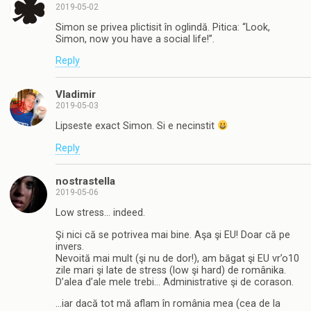
2019-05-02
Simon se privea plictisit în oglindă. Pitica: “Look,
Simon, now you have a social life!”.
Reply
Vladimir
2019-05-03
Lipseste exact Simon. Si e necinstit
Reply
nostrastella
2019-05-06
Low stress… indeed.
Şi nici că se potrivea mai bine. Aşa şi EU! Doar că pe
invers.
Nevoită mai mult (şi nu de dor!), am băgat şi EU vr’o10
zile mari şi late de stress (low şi hard) de românika.
D’alea d’ale mele trebi… Administrative şi de corason.
…iar dacă tot mă aflam în românia mea (cea de la