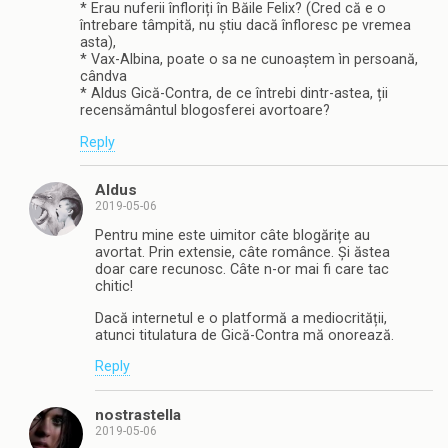
* Erau nuferii înfloriți în Băile Felix? (Cred că e o
întrebare tâmpită, nu știu dacă înfloresc pe vremea
asta),
* Vax-Albina, poate o sa ne cunoaștem ìn persoană,
cândva
* Aldus Gică-Contra, de ce întrebi dintr-astea, ții
recensământul blogosferei avortoare?
Reply
Aldus
2019-05-06
Pentru mine este uimitor câte blogărițe au
avortat. Prin extensie, câte românce. Și ăstea
doar care recunosc. Câte n-or mai fi care tac
chitic!
Dacă internetul e o platformă a mediocrității,
atunci titulatura de Gică-Contra mă onorează.
Reply
nostrastella
2019-05-06