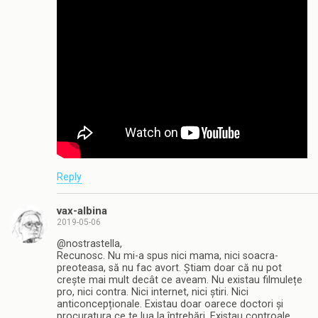
Reply
vax-albina
2019-05-06
@nostrastella,
Recunosc. Nu mi-a spus nici mama, nici soacra-
preoteasa, să nu fac avort. Știam doar că nu pot
crește mai mult decât ce aveam. Nu existau filmulețe
pro, nici contra. Nici internet, nici știri. Nici
anticoncepționale. Existau doar oarece doctori și
procuratura ce te lua la întrebări. Existau controale