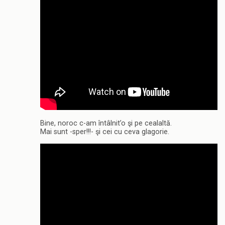
Bine, noroc c-am întâlnit’o şi pe cealaltă.
Mai sunt -sper!!!- şi cei cu ceva glagorie.