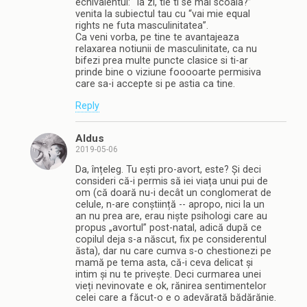
echivalentul: “Ia zi, tie ti se mai scoala?”
venita la subiectul tau cu “vai mie equal
rights ne futa masculinitatea”.
Ca veni vorba, pe tine te avantajeaza
relaxarea notiunii de masculinitate, ca nu
bifezi prea multe puncte clasice si ti-ar
prinde bine o viziune fooooarte permisiva
care sa-i accepte si pe astia ca tine.
Reply
Aldus
2019-05-06
Da, înțeleg. Tu ești pro-avort, este? Și deci
consideri că-i permis să iei viața unui pui de
om (că doară nu-i decât un conglomerat de
celule, n-are conștiință -- apropo, nici la un
an nu prea are, erau niște psihologi care au
propus „avortul” post-natal, adică după ce
copilul deja s-a născut, fix pe considerentul
ăsta), dar nu care cumva s-o chestionezi pe
mamă pe tema asta, că-i ceva delicat și
intim și nu te privește. Deci curmarea unei
vieți nevinovate e ok, rănirea sentimentelor
celei care a făcut-o e o adevărată bădărănie.