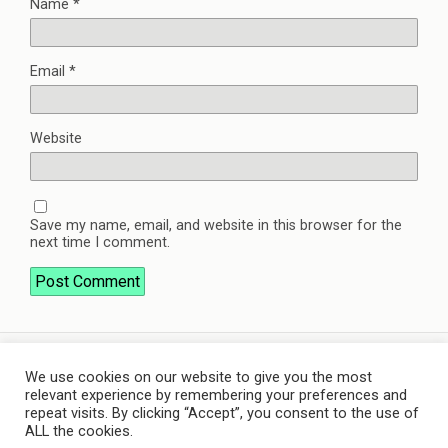
Name
*
Email
*
Website
Save my name, email, and website in this browser for the
next time I comment.
We use cookies on our website to give you the most
Back to top
relevant experience by remembering your preferences and
repeat visits. By clicking “Accept”, you consent to the use of
ALL the cookies.
Mobile
Desktop