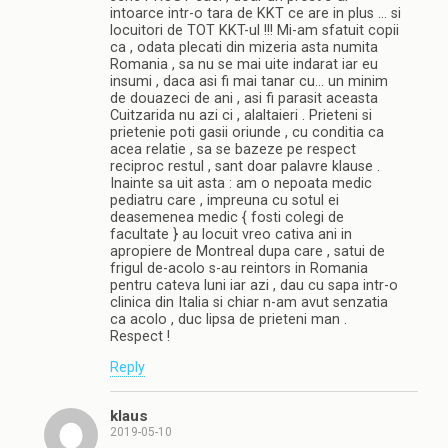
intoarce intr-o tara de KKT ce are in plus … si
locuitori de TOT KKT-ul !!! Mi-am sfatuit copii
ca , odata plecati din mizeria asta numita
Romania , sa nu se mai uite indarat iar eu
insumi , daca asi fi mai tanar cu… un minim
de douazeci de ani , asi fi parasit aceasta
Cuitzarida nu azi ci , alaltaieri . Prieteni si
prietenie poti gasii oriunde , cu conditia ca
acea relatie , sa se bazeze pe respect
reciproc restul , sant doar palavre klause .
Inainte sa uit asta : am o nepoata medic
pediatru care , impreuna cu sotul ei
deasemenea medic { fosti colegi de
facultate } au locuit vreo cativa ani in
apropiere de Montreal dupa care , satui de
frigul de-acolo s-au reintors in Romania
pentru cateva luni iar azi , dau cu sapa intr-o
clinica din Italia si chiar n-am avut senzatia
ca acolo , duc lipsa de prieteni man .
Respect !
Reply
klaus
2019-05-10