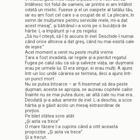
întâlnesc tot felul de oameni, iar printre ei am întâlnit
odată un mistic. Fusese și el un oaspete al tatălui tău,
iar eu am fost cel care s-a ocupat de el. La plecare, în
semn de mulțumire pentru serviciile mele, mi-a dat
acest mesaj”, și bătrânul i-a scris pe o bucățică de
hârtie. L-a împăturit și i-a zis regelui:
„Să nu-l citești, să-l ții ascuns în inel. Deschide-l numai
când orice altceva a dat greș, când nu mai există cale
de ieșire.”
Acel moment a venit nu peste multă vreme.
Țara a fost invadată, iar regele și-a pierdut regatul.
Fugea pe calul său ca să-și salveze viața, iar dușmanii
erau pe urmele lui. El era singur; ei erau mulți. A ajuns
într-un loc unde cărarea se termina, deci a ajuns într-
un punct mort.
Nu se putea întoarce – ar fi însemnat să dea peste
dușman; acesta se apropia, se auzeau copitele cailor.
Înainte nu se mai putea duce, iar altă cale nu mai era…
Deodată și-a adus aminte de inel. L-a deschis, a scos
hârtia și a găsit acolo un mesaj extraordinar de
prețios.
Pe bilet stătea scris atât:
„Și asta va trece”
O mare tăcere l-a cuprins când a citit aceasta
propoziție: „Și asta va trece”
Și a trecut.