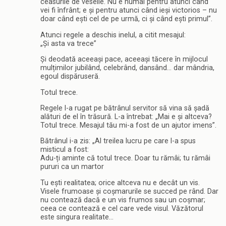
ceasurile de veselie. Nu e numai pentru atunci când
vei fi înfrânt; e și pentru atunci când ieși victorios – nu
doar când ești cel de pe urmă, ci și când ești primul”.
Atunci regele a deschis inelul, a citit mesajul:
„Și asta va trece”
Și deodată aceeași pace, aceeași tăcere în mijlocul
mulțimilor jubilând, celebrând, dansând… dar mândria,
egoul dispăruseră.
Totul trece.
Regele l-a rugat pe bătrânul servitor să vina să șadă
alături de el în trăsură. L-a întrebat: „Mai e și altceva?
Totul trece. Mesajul tău mi-a fost de un ajutor imens”.
Bătrânul i-a zis: „Al treilea lucru pe care l-a spus
misticul a fost:
Adu-ți aminte că totul trece. Doar tu rămâi; tu rămâi
pururi ca un martor
Tu ești realitatea; orice altceva nu e decât un vis.
Visele frumoase și coșmarurile se succed pe rând. Dar
nu contează dacă e un vis frumos sau un coșmar;
ceea ce contează e cel care vede visul. Văzătorul
este singura realitate…