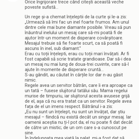
Orice îngrijorare trece când citești această veche
poveste sufistă…
Un rege și-a chemat înțeleptii de la curte și le-a zis:
„Urmează să îmi fac un inel foarte frumos. Am unul
dintre cele mai bune diamante posibile. Vreau să pun
înăuntrul inelului un mesaj care să-mi poată fi de
ajutor într-un moment de disperare covârșitoare.
Mesajul trebuie să fie foarte scurt, ca să poată fi
ascuns în inel, sub diamant.”
Erau cu toții înțelepti, erau cu toții mari învățati. Ar fi
fost capabili să scrie tratate grandioase. Dar să-i dea
un mesaj nu mai lung de doua-trei cuvinte, care să-l
ajute în momente de disperare cruntă…
S-au gândit, au căutat în cărțile lor dar n-au găsit
nimic.
Regele avea un servitor bătrân, care îi era aproape ca
un tată – fusese slujitorul tatălui său. Mama regelui
murise de timpuriu, iar slujitorul acesta avusese grijă
de el, așa că nu era tratat ca un servitor. Regele avea
fața de el un imens respect. Bătrânul i-a zis:
„Eu nu sunt un înțelept, nu sunt un învățat, dar știu
mesajul – fiindcă nu există decât un singur mesaj. Iar
oamenii aceștia nu ți-l pot da; el nu poate fi dat decât
de către un mistic; de un om care s-a cunoscut pe
sine.
În îndelungata mea viață la palat, mi-a fost dat să