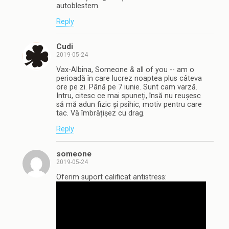
autoblestem.
Reply
Cudi
2019-05-24
Vax-Albina, Someone & all of you -- am o
perioadă în care lucrez noaptea plus câteva
ore pe zi. Până pe 7 iunie. Sunt cam varză.
Intru, citesc ce mai spuneți, însă nu reușesc
să mă adun fizic și psihic, motiv pentru care
tac. Vă îmbrățișez cu drag.
Reply
someone
2019-05-24
Oferim suport calificat antistress: