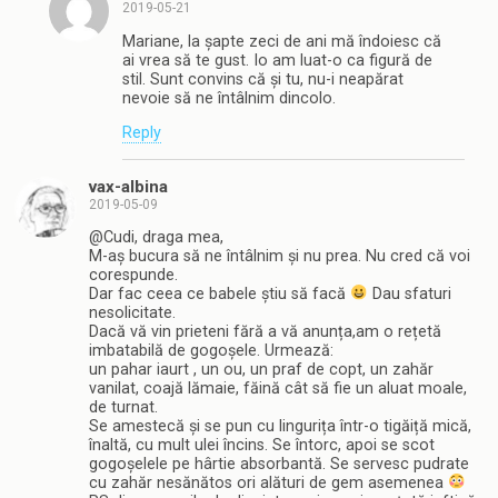
2019-05-21
Mariane, la șapte zeci de ani mă îndoiesc că
ai vrea să te gust. Io am luat-o ca figură de
stil. Sunt convins că și tu, nu-i neapărat
nevoie să ne întâlnim dincolo.
Reply
vax-albina
2019-05-09
@Cudi, draga mea,
M-aș bucura să ne întâlnim și nu prea. Nu cred că voi
corespunde.
Dar fac ceea ce babele știu să facă
Dau sfaturi
nesolicitate.
Dacă vă vin prieteni fără a vă anunța,am o rețetă
imbatabilă de gogoșele. Urmează:
un pahar iaurt , un ou, un praf de copt, un zahăr
vanilat, coajă lămaie, făină cât să fie un aluat moale,
de turnat.
Se amestecă și se pun cu lingurița într-o tigăiță mică,
înaltă, cu mult ulei încins. Se întorc, apoi se scot
gogoșelele pe hârtie absorbantă. Se servesc pudrate
cu zahăr nesănătos ori alături de gem asemenea