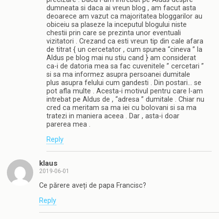
dumneata si daca ai vreun blog , am facut asta
deoarece am vazut ca majoritatea bloggarilor au
obiceiu sa plaseze la inceputul blogului niste
chestii prin care se prezinta unor eventuali
vizitatori . Crezand ca esti vreun tip din cale afara
de titrat { un cercetator , cum spunea “cineva ” la
Aldus pe blog mai nu stiu cand } am considerat
ca-i de datoria mea sa fac cuvenitele ” cercetari ”
si sa ma informez asupra persoanei dumitale
plus asupra felului cum gandesti . Din postari… se
pot afla multe . Acesta-i motivul pentru care l-am
intrebat pe Aldus de , “adresa ” dumitale . Chiar nu
cred ca meritam sa ma iei cu bolovani si sa ma
tratezi in maniera aceea . Dar , asta-i doar
parerea mea .
Reply
klaus
2019-06-01
Ce părere aveți de papa Francisc?
Reply