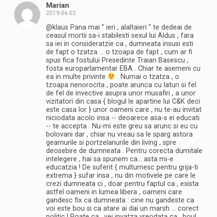
Marian
2019-06-02
@klaus Pana mai ” ieri , alaltaieri ” te dedeai de
ceasul mortii sa-i stabilesti sexul lui Aldus , fara
sa iei in consideratzie ca , dumneata insusi esti
de fapt o tzatza … o tzoapa de fapt , cum ar fi
spus fica fostului Presedinte Traian Basescu ,
fosta europarlamentar EBA . Chiar te asemeni cu
ea in multe privinte
. Numai o tzatza , o
tzoapa nenorocita , poate arunca cu laturi si fel
de fel de invective asupra unor musafiri , a unor
vizitatori din casa { blogul le apartine lui C&K deci
este casa lor } unor oameni care , nu te-au invitat
niciodata acolo insa -- deoarece asa-s ei educati
-- te accepta . Nu-mi este greu sa arunc si eu cu
bolovani dar , chiar nu vreau sa le sparg astora
geamurile si portzelanurile din living , spre
deosebire de dumneata . Pentru corecta dumitale
intelegere , hai sa spunem ca… asta mi-e
educatzia ! De suferit { multumesc pentru grija-ti
extrema } sufar insa , nu din motivele pe care le
crezi dumneata ci , doar pentru faptul ca , exista
astfel oameni in lumea libera , oameni care
gandesc fix ca dumneata : cine nu gandeste ca
voi este bou si ca atare ai dai un marsh … corect
politic ! Poate ca , vei invatza vreodata ca , boul