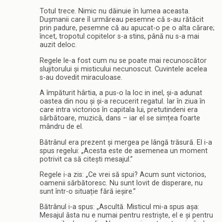
Totul trece. Nimic nu dăinuie în lumea aceasta.
Dușmanii care îl urmăreau pesemne că s-au rătăcit
prin padure, pesemne că au apucat-o pe o alta cărare;
încet, tropotul copitelor s-a stins, până nu s-a mai
auzit deloc.
Regele le-a fost cum nu se poate mai recunoscător
slujitorului și misticului necunoscut. Cuvintele acelea
s-au dovedit miraculoase.
A împăturit hârtia, a pus-o la loc in inel, și-a adunat
oastea din nou și și-a recucerit regatul. Iar în ziua în
care intra victorios în capitala lui, pretutindeni era
sărbătoare, muzică, dans – iar el se simțea foarte
mândru de el.
Bătrânul era prezent și mergea pe lângă trăsură. El i-a
spus regelui: „Acesta este de asemenea un moment
potrivit ca să citești mesajul.”
Regele i-a zis: „Ce vrei să spui? Acum sunt victorios,
oamenii sărbătoresc. Nu sunt lovit de disperare, nu
sunt într-o situație fără ieșire.”
Bătrânul i-a spus: „Ascultă. Misticul mi-a spus așa:
Mesajul ăsta nu e numai pentru restriște, el e și pentru