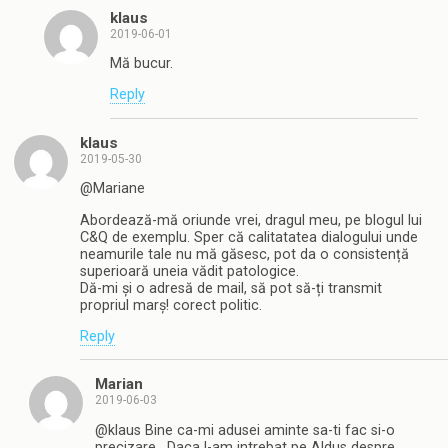
klaus
2019-06-01
Mă bucur.
Reply
klaus
2019-05-30
@Mariane
Abordează-mă oriunde vrei, dragul meu, pe blogul lui
C&Q de exemplu. Sper că calitatatea dialogului unde
neamurile tale nu mă găsesc, pot da o consistență
superioară uneia vădit patologice.
Dă-mi și o adresă de mail, să pot să-ți transmit
propriul marș! corect politic.
Reply
Marian
2019-06-03
@klaus Bine ca-mi adusei aminte sa-ti fac si-o
precizare . Daca l-am intrebat pe Aldus despre