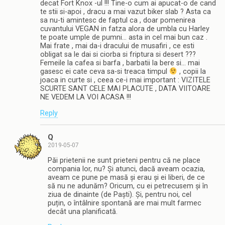
decat Fort Knox -ul !!! Tine-o cum ai apucat-o de cand
te stii si-apoi , dracu a mai vazut biker slab ? Asta ca
sa nu-ti amintesc de faptul ca , doar pomenirea
cuvantului VEGAN in fatza alora de umbla cu Harley
te poate umple de pumni… asta in cel mai bun caz .
Mai frate , mai da-i dracului de musafiri , ce esti
obligat sa le dai si ciorba si friptura si desert ???
Femeile la cafea si barfa , barbatii la bere si… mai
gasesc ei cate ceva sa-si treaca timpul
, copii la
joaca in curte si , ceea ce-i mai important : VIZITELE
SCURTE SANT CELE MAI PLACUTE , DATA VIITOARE
NE VEDEM LA VOI ACASA !!!
Reply
Q
2019-05-07
Păi prietenii ne sunt prieteni pentru că ne place
compania lor, nu? Și atunci, dacă aveam ocazia,
aveam ce pune pe masă și erau și ei liberi, de ce
să nu ne adunăm? Oricum, cu ei petrecusem și în
ziua de dinainte (de Paști). Și, pentru noi, cel
puțin, o întâlnire spontană are mai mult farmec
decât una planificată.