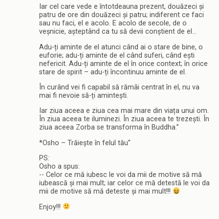
Iar cel care vede e întotdeauna prezent, douăzeci și
patru de ore din douăzeci și patru; indiferent ce faci
sau nu faci, el e acolo. E acolo de secole, de o
veșnicie, așteptând ca tu să devii conștient de el…
Adu-ți aminte de el atunci când ai o stare de bine, o
euforie; adu-ți aminte de el când suferi, când ești
nefericit. Adu-ți aminte de el în orice context; în orice
stare de spirit – adu-ți încontinuu aminte de el.
În curând vei fi capabil să rămâi centrat în el, nu va
mai fi nevoie să-ți amintești.
Iar ziua aceea e ziua cea mai mare din viața unui om.
În ziua aceea te iluminezi. În ziua aceea te trezești. În
ziua aceea Zorba se transforma în Buddha.”
*Osho – Trăiește în felul tău”
PS:
Osho a spus:
-- Celor ce mă iubesc le voi da mii de motive să mă
iubească și mai mult; iar celor ce mă detestă le voi da
mii de motive să mă deteste și mai mult!!!
Enjoy!!!