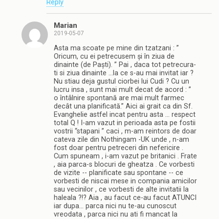
Reply
Marian
2019-05-07
Asta ma scoate pe mine din tzatzani : ”
Oricum, cu ei petrecusem și în ziua de
dinainte (de Paști). ” Pai , daca tot petrecura-
ti si ziua dinainte …la ce s-au mai invitat iar ?
Nu stiau deja gustul ciorbei lui Cudi ? Cu un
lucru insa , sunt mai mult decat de acord : ”
o întâlnire spontană are mai mult farmec
decât una planificată.” Aici ai grait ca din Sf.
Evanghelie astfel incat pentru asta … respect
total Q ! I-am vazut in perioada asta pe fostii
vostrii “stapani ” caci , m-am reintors de doar
cateva zile din Nothingam -UK unde , n-am
fost doar pentru petreceri din nefericire .
Cum spuneam , i-am vazut pe britanici . Frate
, aia parca-s blocuri de gheatza . Ce vorbesti
de vizite -- planificate sau spontane -- ce
vorbesti de niscai mese in compania amicilor
sau vecinilor , ce vorbesti de alte invitatii la
haleala ?!? Aia , au facut ce-au facut ATUNCI
iar dupa… parca nici nu te-au cunoscut
vreodata , parca nici nu ati fi mancat la