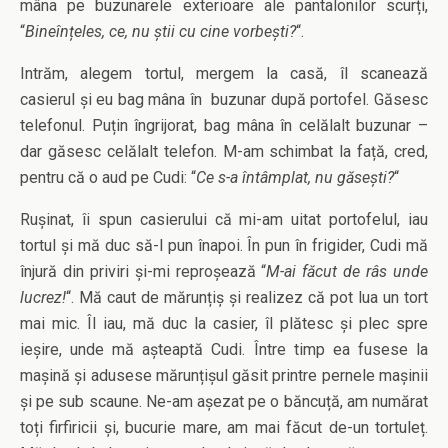
mâna pe buzunarele exterioare ale pantalonilor scurți,
“
Bineînțeles, ce, nu știi cu cine vorbești?
“.
Intrăm, alegem tortul, mergem la casă, îl scanează
casierul și eu bag mâna în buzunar după portofel. Găsesc
telefonul. Puțin îngrijorat, bag mâna în celălalt buzunar –
dar găsesc celălalt telefon. M-am schimbat la față, cred,
pentru că o aud pe Cudi: “
Ce s-a întâmplat, nu găsești?
“
Rușinat, îi spun casierului că mi-am uitat portofelul, iau
tortul și mă duc să-l pun înapoi. În pun în frigider, Cudi mă
înjură din priviri și-mi reproșează “
M-ai făcut de râs unde
lucrez!
“. Mă caut de mărunțiș și realizez că pot lua un tort
mai mic. Îl iau, mă duc la casier, îl plătesc și plec spre
ieșire, unde mă așteaptă Cudi. Între timp ea fusese la
mașină și adusese mărunțișul găsit printre pernele mașinii
și pe sub scaune. Ne-am așezat pe o băncuță, am numărat
toți firfiricii și, bucurie mare, am mai făcut de-un tortuleț.