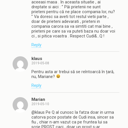
aceeasi masa . In aceasta situatie , ai
dreptate si aici : ” Păi prietenii ne sunt
prieteni pentru că ne place compania lor, nu?
” Va doresc sa aveti tot restul vietii parte ,
doar de prieteni adevarati , prieteni in
compania carora sa va simtiti cat mai bine ,
prieteni pe care sa va puteti baza nu doar voi
ci , si pitica voastra . Respect Cudi&…Q !
Reply
klaus
2019-05-08
Pentru asta ar trebui să se reîntoarcă în țară,
nu, Mariane?
Reply
Marian
2019-05-10
@klaus Pe Q al cunosc la fatza doar in urma
catorva poze postate de Cudi insa, sincer sa
fiu , chiar n-am vazut ca pe fruntea lui sa
scrie PROST caci , doar un prost s-ar