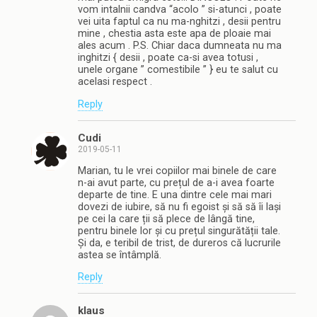
vom intalnii candva “acolo ” si-atunci , poate
vei uita faptul ca nu ma-nghitzi , desii pentru
mine , chestia asta este apa de ploaie mai
ales acum . P.S. Chiar daca dumneata nu ma
inghitzi { desii , poate ca-si avea totusi ,
unele organe ” comestibile ” } eu te salut cu
acelasi respect .
Reply
Cudi
2019-05-11
Marian, tu le vrei copiilor mai binele de care
n-ai avut parte, cu prețul de a-i avea foarte
departe de tine. E una dintre cele mai mari
dovezi de iubire, să nu fi egoist și să să îi lași
pe cei la care ții să plece de lângă tine,
pentru binele lor și cu prețul singurătății tale.
Și da, e teribil de trist, de dureros că lucrurile
astea se întâmplă.
Reply
klaus