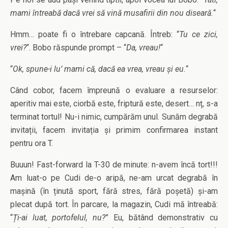
mami întreabă dacă vrei să vină musafirii din nou diseară.
“
Hmm… poate fi o întrebare capcană. Întreb: “
Tu ce zici,
vrei?
“. Bobo răspunde prompt – “
Da, vreau!
“
“
Ok, spune-i lu’ mami că, dacă ea vrea, vreau și eu.
“
Când cobor, facem împreună o evaluare a resurselor:
aperitiv mai este, ciorbă este, friptură este, desert… nț, s-a
terminat tortul! Nu-i nimic, cumpărăm unul. Sunăm degrabă
invitații, facem invitația și primim confirmarea instant
pentru ora T.
Buuun! Fast-forward la T-30 de minute: n-avem încă tort!!!
Am luat-o pe Cudi de-o aripă, ne-am urcat degrabă în
mașină (în ținută sport, fără stres, fără poșetă) și-am
plecat după tort. În parcare, la magazin, Cudi mă întreabă:
“
Ți-ai luat, portofelul, nu?
” Eu, bătând demonstrativ cu