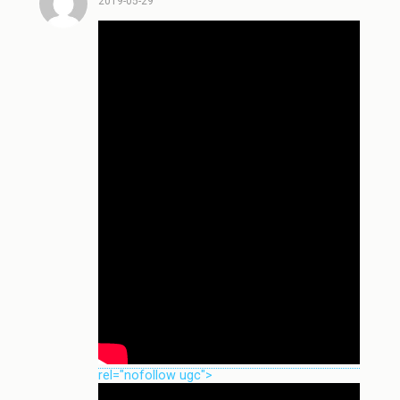
2019-05-29
rel="nofollow ugc">