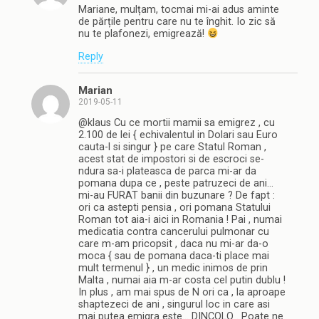
Mariane, mulțam, tocmai mi-ai adus aminte
de părțile pentru care nu te înghit. Io zic să
nu te plafonezi, emigrează!
Reply
Marian
2019-05-11
@klaus Cu ce mortii mamii sa emigrez , cu
2.100 de lei { echivalentul in Dolari sau Euro
cauta-l si singur } pe care Statul Roman ,
acest stat de impostori si de escroci se-
ndura sa-i plateasca de parca mi-ar da
pomana dupa ce , peste patruzeci de ani…
mi-au FURAT banii din buzunare ? De fapt :
ori ca astepti pensia , ori pomana Statului
Roman tot aia-i aici in Romania ! Pai , numai
medicatia contra cancerului pulmonar cu
care m-am pricopsit , daca nu mi-ar da-o
moca { sau de pomana daca-ti place mai
mult termenul } , un medic inimos de prin
Malta , numai aia m-ar costa cel putin dublu !
In plus , am mai spus de N ori ca , la aproape
shaptezeci de ani , singurul loc in care asi
mai putea emigra este… DINCOLO . Poate ne