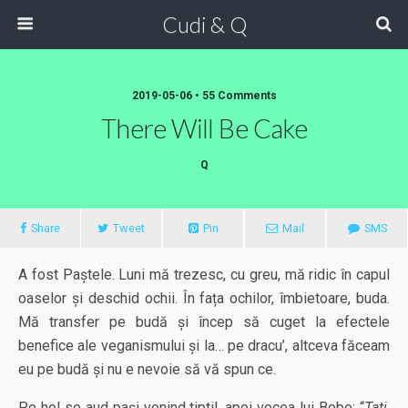
Cudi & Q
2019-05-06 • 55 Comments
There Will Be Cake
Q
Share
Tweet
Pin
Mail
SMS
A fost Paștele. Luni mă trezesc, cu greu, mă ridic în capul
oaselor și deschid ochii. În fața ochilor, îmbietoare, buda.
Mă transfer pe budă și încep să cuget la efectele
benefice ale veganismului și la… pe dracu’, altceva făceam
eu pe budă și nu e nevoie să vă spun ce.
Pe hol se aud pași venind tiptil, apoi vocea lui Bobo: “
Tati,