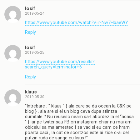
Iosif
2019-05-24
https://www.youtube.com/watch?v=r-Nw7HbaeWY
Reply
Iosif
2019-05-25
https://www.youtube.com/results?
search_query=terminator+6
Reply
klaus
2019-05-30
“Intrebare : ” klaus ” { ala care se da ocean la C&K pe
blog } , ala are si el un blog ceva dupa stiintza
dumitale ? Nu reusesc neam sa-l abordez la el “acasa
” { iar pe twiter sau FB ori instagram chiar nu mai am
obiceiul sa ma amestec } sa vad si eu cam ce hram
poarta caci , la cat de scortzos este ai zice c-ai cel
putzin ruda de sange cu Iisus !”