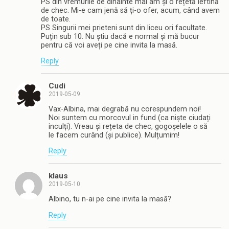
PS din vremurile de dinainte mai am și o rețetă ieftină
de chec. Mi-e cam jenă să ți-o ofer, acum, când avem
de toate.
PS Singurii mei prieteni sunt din liceu ori facultate.
Puțin sub 10. Nu știu dacă e normal și mă bucur
pentru că voi aveți pe cine invita la masă.
Reply
Cudi
2019-05-09
Vax-Albina, mai degrabă nu corespundem noi!
Noi suntem cu morcovul in fund (ca niște ciudați
inculți). Vreau și rețeta de chec, gogoșelele o să
le facem curând (și publice). Mulțumim!
Reply
klaus
2019-05-10
Albino, tu n-ai pe cine invita la masă?
Reply