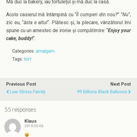
Mă duc la bakery, iau tortulețul și mă duc la casă.
Acolo casierul mă întâmpină cu “
Îl cumperi din nou?
” “
Nu
“,
zic eu, “
ăsta e altul
“. Plătesc și, la plecare, vânzătorul îmi
spune cu un amestec de ironie și compătimire: “
Enjoy your
cake, buddy!
“.
Categories:
amalgam
Tags:
tort
Previous Post
Next Post
Low Stress Family
99 Billions Black Balloons
55 responses
Klaus
2019-05-06