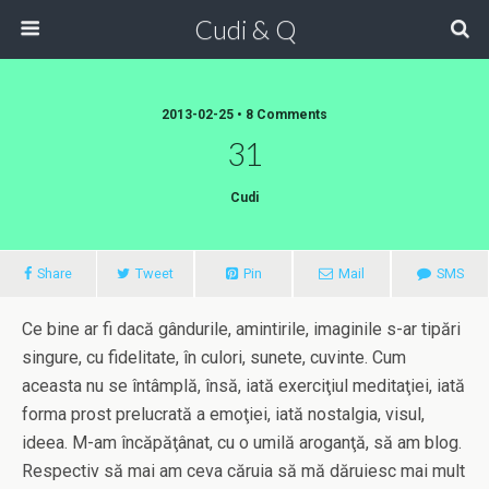
Cudi & Q
2013-02-25 • 8 Comments
31
Cudi
Share
Tweet
Pin
Mail
SMS
Ce bine ar fi dacă gândurile, amintirile, imaginile s-ar tipări
singure, cu fidelitate, în culori, sunete, cuvinte. Cum
aceasta nu se întâmplă, însă, iată exerciţiul meditaţiei, iată
forma prost prelucrată a emoţiei, iată nostalgia, visul,
ideea. M-am încăpăţânat, cu o umilă aroganţă, să am blog.
Respectiv să mai am ceva căruia să mă dăruiesc mai mult