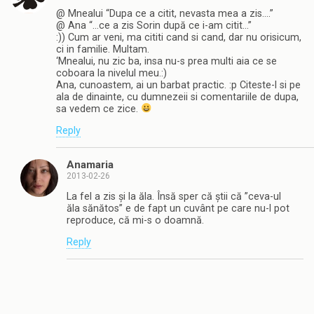
@ Mnealui “Dupa ce a citit, nevasta mea a zis….”
@ Ana “…ce a zis Sorin după ce i-am citit…”
:)) Cum ar veni, ma cititi cand si cand, dar nu orisicum,
ci in familie. Multam.
‘Mnealui, nu zic ba, insa nu-s prea multi aia ce se
coboara la nivelul meu.:)
Ana, cunoastem, ai un barbat practic. :p Citeste-l si pe
ala de dinainte, cu dumnezeii si comentariile de dupa,
sa vedem ce zice.
Reply
Anamaria
2013-02-26
La fel a zis și la ăla. Însă sper că știi că ”ceva-ul
ăla sănătos” e de fapt un cuvânt pe care nu-l pot
reproduce, că mi-s o doamnă.
Reply