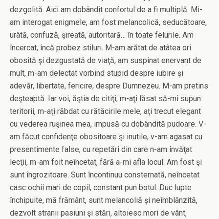
dezgolită. Aici am dobândit confortul de a fi multiplă. Mi-
am interogat enigmele, am fost melancolică, seducătoare,
urâtă, confuză, şireată, autoritară… în toate felurile. Am
încercat, încă probez stiluri. M-am arătat de atâtea ori
obosită şi dezgustată de viaţă, am suspinat enervant de
mult, m-am delectat vorbind stupid despre iubire şi
adevăr, libertate, fericire, despre Dumnezeu. M-am pretins
deşteaptă. Iar voi, ăştia de citiţi, m-aţi lăsat să-mi supun
teritorii, m-aţi răbdat cu rătăcirile mele, aţi trecut elegant
cu vederea ruşinea mea, impusă cu dobândită pudoare. V-
am făcut confidenţe obositoare şi inutile, v-am agasat cu
presentimente false, cu repetări din care n-am învăţat
lecţii, m-am foit neîncetat, fără a-mi afla locul. Am fost şi
sunt îngrozitoare. Sunt încontinuu consternată, neîncetat
casc ochii mari de copil, constant pun botul. Duc lupte
închipuite, mă frământ, sunt melancoliă şi neîmblânzită,
dezvolt stranii pasiuni şi stări, altoiesc mori de vânt,