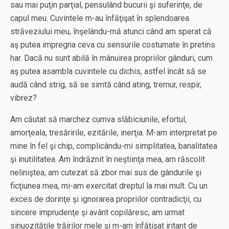
sau mai puţin parţial, pensulând bucurii şi suferinţe, de
capul meu. Cuvintele m-au înfăţişat în splendoarea
străveziului meu, înşelându-mă atunci când am sperat că
aş putea impregna ceva cu sensurile costumate în pretins
har. Dacă nu sunt abilă în mânuirea propriilor gânduri, cum
aş putea asambla cuvintele cu dichis, astfel încât să se
audă când strig, să se simtă când ating, tremur, respir,
vibrez?
Am căutat să marchez cumva slăbiciunile, efortul,
amorţeala, tresăririle, ezitările, inerţia. M-am interpretat pe
mine în fel şi chip, complicându-mi simplitatea, banalitatea
şi inutilitatea. Am îndrăznit în neştiinţa mea, am răscolit
neliniştea, am cutezat să zbor mai sus de gândurile şi
ficţiunea mea, mi-am exercitat dreptul la mai mult. Cu un
exces de dorinţe şi ignorarea propriilor contradicţii, cu
sincere imprudenţe şi avânt copilăresc, am urmat
sinuozităţile trăirilor mele şi m-am înfăţişat iritant de