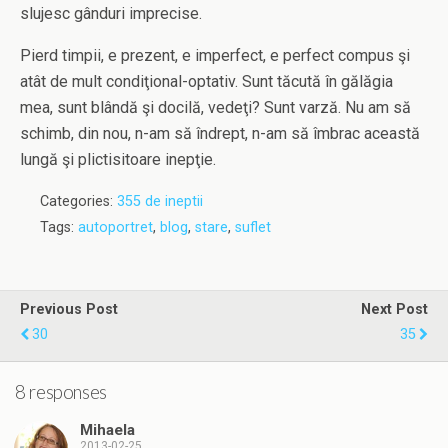
slujesc gânduri imprecise.
Pierd timpii, e prezent, e imperfect, e perfect compus şi
atât de mult condiţional-optativ. Sunt tăcută în gălăgia
mea, sunt blândă şi docilă, vedeţi? Sunt varză. Nu am să
schimb, din nou, n-am să îndrept, n-am să îmbrac această
lungă şi plictisitoare inepţie.
Categories:
355 de ineptii
Tags:
autoportret
,
blog
,
stare
,
suflet
Previous Post
Next Post
30
35
8 responses
Mihaela
2013-02-25