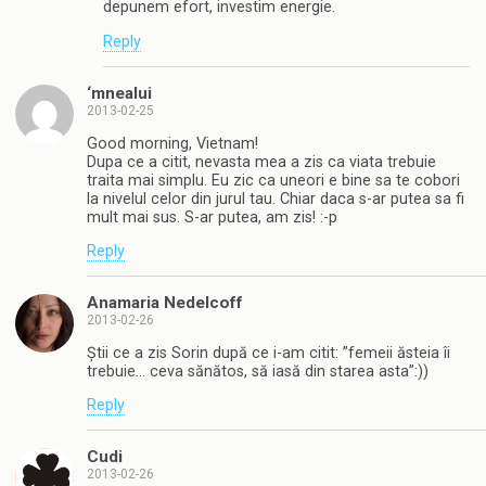
depunem efort, investim energie.
Reply
‘mnealui
2013-02-25
Good morning, Vietnam!
Dupa ce a citit, nevasta mea a zis ca viata trebuie
traita mai simplu. Eu zic ca uneori e bine sa te cobori
la nivelul celor din jurul tau. Chiar daca s-ar putea sa fi
mult mai sus. S-ar putea, am zis! :-p
Reply
Anamaria Nedelcoff
2013-02-26
Știi ce a zis Sorin după ce i-am citit: ”femeii ăsteia îi
trebuie… ceva sănătos, să iasă din starea asta”:))
Reply
Cudi
2013-02-26